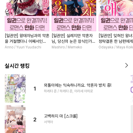
[일권만] 왕태자님과의 약혼
[일권만] 실례지만 약혼자
[일권만] 잊혀진 왕
을 거절했더니 어째서인지
님, 당신의 눈은 장식인가
정략결혼 한 남편에게
얀데레로 돌변했습니다 [단
요? [단행본]
받고 있습니다 [단행
Anno / Yuuri Yuudachi
Mashiro / Memeko
Odayaka / Maya Koi
행본]
실시간 랭킹
외톨이에는 익숙하니까요. 약혼자 방치 중!
1
하레타 준 / 하레타 준, 아라세 야히로
고백하지 마 [스크롤]
2
서역아