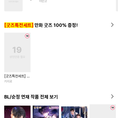
아린코
#
상처공
#
키작공
#
피폐물
#
혐관
#
쓰레기수
#
존댓말공
#
옴니버스
[굿즈특전세트]
만화 굿즈 100% 증정!
#
이세계물
[굿즈특전세트] 강
아지과 남자친구
카지로
외전
BL/순정 연재 작품 전체 보기