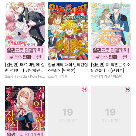
#
리맨물
#
안경수
#
회귀물
#
선후배
#
절륜남
#
육아
#
재벌공
#
민감수
#
변태
#
일상
#
삼각관계
#
절륜
#
인외존재
#
미인공
#
판타지/SF
#
복수물
#
개그/코믹
#
오해/착각
#
현대물
#
인외존재
#
하드코어
#
변태수
#
계략남
#
로맨스
#
철벽
#
문란수
#
연하공
#
드라마
#
환생물
#
연상연하
#
역사/시대물
#
감금/강제
#
성장물
#
게임
#
연하남
[일권만] 매료 마법에 걸
일곱 개의 대죄 번외편집
[일권만] 제 약혼은 취소
린 척했더니 냉담했던 약
<원죄> [단행본]
되었습니다 [단행본]
#
수인수
#
상처수
#
서양풍
#
복수
#
부부
혼자가 맹목적인 사랑꾼
Sane Takada / Koki Fuyutsuki
스즈키 나카바
하루나기 리구 / 미즈메
#
만화단편
#
굴림수
#
다각관계
#
동거
#
까칠
이 되었습니다 [단행본]
#
침착수
#
철벽수
#
고수위
#
조신남
#
직진녀
#
능력수
#
동정공
#
벤츠공
#
오피스물
#
짝사랑
#
다각관계
#
애증관계
#
할리퀸
#
배틀연애
#
친구>연인
#
첫경험
#
친구>연인
#
짝사랑
#
떡대공
#
모럴리스
#
성장물
#
능력녀
#
재회