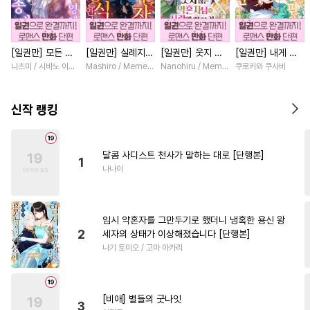
#
재회물
#
헤테로공
#
군림수
#
배틀연애
[일권만] 모든 것
[일권만] 실례지만
[일권만] 웃지 않
[일권만] 내게 간
#
순정공
#
기억상실
을 포기한 평범한
약혼자님, 당신의
는 약혼자님이 사
섭하지 않겠다던
나츠미 / 시바노 이즈미
Mashiro / Memeko
Nanohiru / Memeko
쿠로카와 쿠사비
#
능욕공
#
소심수
영애는 젊은 빙제
눈은 장식인가요?
랑에 빠진 건 변장
냉정한 남편이 어
의 총애를 받는다
[단행본]
한 저인 것 같습니
째선지 저만 바라
#
오메가버스
#
사제관계
[단행본]
다 [단행본]
봅니다 [단행본]
신작 랭킹
#
연하수
#
수한정다정공
#
주종관계
#
임신수
달콤 사디스트 천사가 말하는 대로 [단행본]
1
#
원나잇
#
첫사랑
나나이
#
다공일수
#
능글수
#
아방수
#
동양풍
#
계략공
임시 약혼자를 그만두기로 했더니 냉혹한 용신 왕
#
판타지
#
SM
#
떡대수
2
세자의 상태가 이상해졌습니다 [단행본]
나기 토미오 / 고마 아카리
#
능글공
#
짝사랑
#
트라우마
#
삼각관계
#
소설원작
#
무심수
[비애] 별들의 굿나잇
3