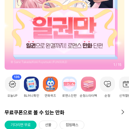
2
/
15
135
오늘UP
BL머니확인
만화퀴즈
로맨스단편
순정스타터팩
순정
신작캘
무료쿠폰으로 볼 수 있는 만화
기다리면 무료
선물
점핑패스