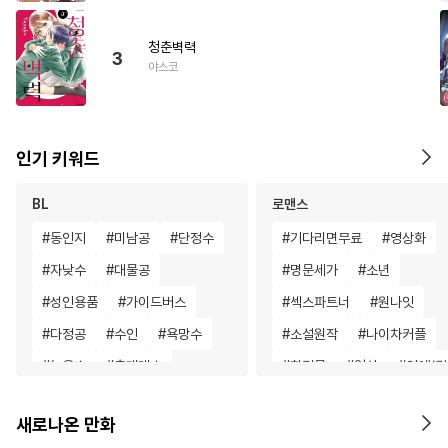
청춘벽력
3
야스코
인기 키워드
BL
로맨스
#
동인지
#
미남공
#
단정수
#
기다리면무료
#
영상화
#
자낮수
#
대물공
#
명문세가
#
소년
#
성인용품
#
가이드버스
#
섹스파트너
#
원나잇
#
다정공
#
수인
#
욕망수
#
소설원작
#
나이차커플
#
능욕수
#
츤데레수
#
회귀물
#
일상
#
연애/
#
사랑꾼공
#
동정수
#
직진남
#
직진남
#
평범
새로나온 만화
#
명랑수
#
연상연하
#
집착남
#
애증관계