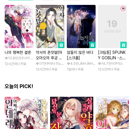
나의 행복한 결혼
약사의 혼잣말(마
잠들지 않은 바다
[크림툰] SPUNK
오마오의 후궁 수
[스크롤]
Y GOBLIN -스펑
13.8만
코우사카 리토 / 아기토기 아쿠미
수께끼 풀이수첩)
키 고블린- [스크
17만
쿠라타 미노지 / 휴우가 나츠
4.5만
JNH.WH Studio / Lasso
14.7만
이쿠야스
12시간마다 무료
롤]
12시간마다 무료
1일마다 무료
12시간마다 무료
오늘의 PICK!