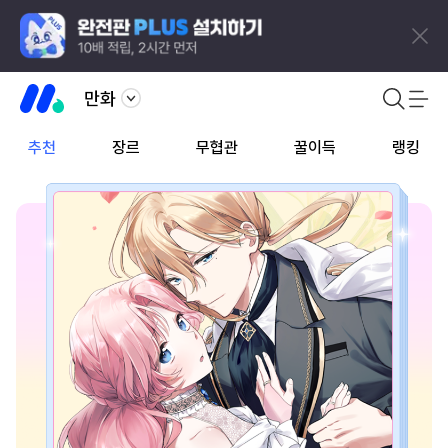
만화
추천
장르
무협관
꿀이득
랭킹