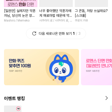
#
도망수
#
헌신수
#
예민수
#
후회남
#
개그/코믹
[일권만] 실례지만 약혼
너무 좋아했던 약혼자에
그 콘돔, 저랑 쓰실래요?
#
동거
#
대형견공
#
BDSM
#
평범남
#
고수위
#
드라
자님, 당신의 눈은 장식
게 매료마법 때문에 약혼
[스크롤]
#
귀염수
#
능력공
#
평범녀
#
역사/시대물
인가요? [단행본]
파기당했습니다 [단행
Mashiro / Memeko
사쿠라이 료 / 사쿠라이 료, 시이나 사에라
쿠로이 카유
본]
#
섹스파트너
#
힐링물
#
우정
#
친구>연인
다음 새로나온 만화 보기
1
3
#
조교
#
무심공
#
능글남
#
능욕
#
다정남
#
웹툰단행본
#
후회수
#
연애/결혼
#
재벌남
#
난폭공
#
순진수
#
첫사랑
#
상처녀
#
쓰레기공
#
집착공
#
부부
#
영혼바뀜
#
학원/캠퍼스
#
OO버스
#
계략수
#
무심남
#
힐링물
#
연예계
#
초능력
#
서양풍
#
사제관계
#
후회녀
#
잔망수
#
강공
#
츤데레공
#
계약관계
#
학원/캠퍼스
#
조폭공
#
연상공
#
초딩공
#
철벽녀
#
로맨스
#
현대
이벤트 랭킹
#
냉혈공
#
연상수
#
인싸공
#
동양풍
#
죽음/살인
#
페티쉬
#
절륜공
#
순정수
#
첫사랑
#
첫경험
#
다정