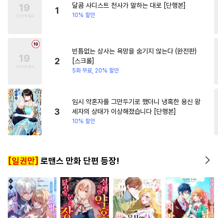
달콤 사디스트 천사가 말하는 대로 [단행본]
#
얼빠수
#
개아가공
#
친구
#
연예계
#
친구
1
10% 할인
#
학원/캠퍼스
#
까칠수
#
유혹수
#
계약관계
#
촉수
빈틈없는 상사는 욕망을 숨기지 않는다 (완전판)
#
동물
#
선후배
#
일상
2
[스크롤]
#
강수
#
후회공
#
까칠공
5화 무료, 20% 할인
#
현대물
#
평범수
#
미인수
#
짝사랑공
#
감자수
임시 약혼자를 그만두기로 했더니 냉혹한 용신 왕
3
세자의 상태가 이상해졌습니다 [단행본]
#
직진공
#
광공
#
음험공
10% 할인
#
변태공
#
달달물
#
헌신공
#
3P
#
평범공
#
능욕
[일권만]
로맨스 만화 단편 등장!
#
친구
#
또라이공
#
다정수
#
미남수
#
집착수
#
장발
#
후방주의
#
유혹
#
적극수
#
질투
#
육아물
#
문란공