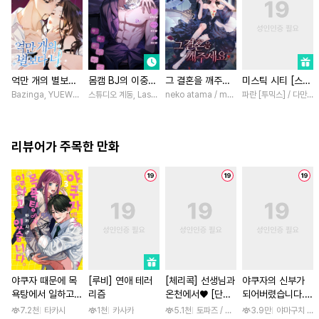
억만 개의 별보다
몸캠 BJ의 이중생
그 결혼을 깨주세
미스틱 시티 [스크
너 [스크롤]
활 [스크롤]
요 [스크롤]
롤]
Bazinga, YUEWEN / Yefeiye
스튜디오 계동, Lasso
neko atama / manxi (China Literature)
파란 [투믹스] / 다만 [
리뷰어가 주목한 만화
야쿠자 때문에 목
[루비] 연애 테러
[체리콕] 선생님과
야쿠자의 신부가
욕탕에서 일하고
리즘
온천에서♥ [단행
되어버렸습니다.
있습니다 [단행본]
본]
[스크롤]
7.2천
타카시
1천
카사카
5.1천
토파즈 / 아오바 후미노리
3.9만
야마구치 네