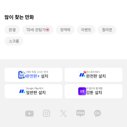
많이 찾는 만화
완결
19세 관람가
정액제
이벤트
할리퀸
스크롤
10배 적립, 2시간 먼저
원스토어에서
완전판+
설치
완전판 설치
Google Play에서
무협만화 플랫폼
일반판 설치
강툰 설치