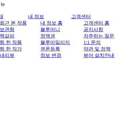
메뉴
재
내 정보
고객센터
최근 본 작품
내 정보 홈
고객센터 홈
보관함
블루머니
공지사항
책갈피
정액권
자주하는 질문
찜 한 작품
블루마일리지
1:1 문의
찜 한 작가
쿠폰등록
약관 및 정책
내리뷰
정보 변경
뷰어 설치안내