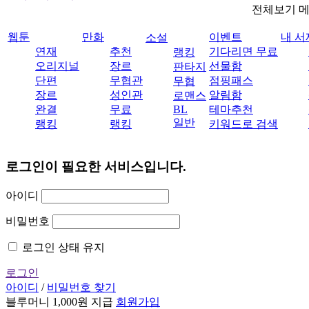
전체보기 
웹툰
만화
이벤트
내 서
소설
연재
추천
기다리면 무료
랭킹
오리지널
장르
선물함
판타지
단편
무협관
점핑패스
무협
장르
성인관
알림함
로맨스
완결
무료
BL
테마추천
일반
랭킹
랭킹
키워드로 검색
로그인이 필요한 서비스입니다.
아이디
비밀번호
로그인 상태 유지
로그인
아이디
/
비밀번호 찾기
블루머니 1,000원 지급
회원가입