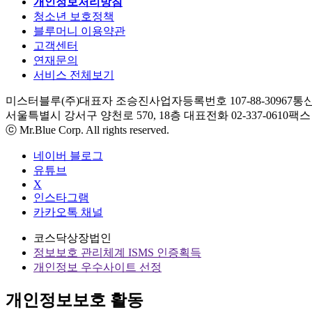
개인정보처리방침
청소년 보호정책
블루머니 이용약관
고객센터
연재문의
서비스 전체보기
미스터블루(주)
대표자 조승진
사업자등록번호 107-88-30967
통신
서울특별시 강서구 양천로 570, 18층
대표전화 02-337-0610
팩스 0
ⓒ Mr.Blue Corp. All rights reserved.
네이버 블로그
유튜브
X
인스타그램
카카오톡 채널
코스닥상장법인
정보보호 관리체계 ISMS 인증획득
개인정보 우수사이트 선정
개인정보보호 활동