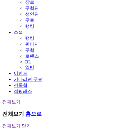
장르
무협관
성인관
무료
랭킹
소설
랭킹
판타지
무협
로맨스
BL
일반
이벤트
기다리면 무료
선물함
점핑패스
전체보기
전체보기
홈으로
전체보기 닫기