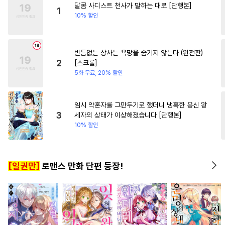
달콤 사디스트 천사가 말하는 대로 [단행본]
#
서양풍
#
무심수
#
무심공
#
소설원작
#
평범녀
1
10% 할인
#
모럴리스
#
헤테로공
#
연상공
#
대형견공
빈틈없는 상사는 욕망을 숨기지 않는다 (완전판)
#
능력수
#
미인공
2
[스크롤]
#
역사/시대물
#
섹스파트너
5화 무료, 20% 할인
#
도망수
#
인싸공
#
욕망수
#
선후배
#
절륜공
임시 약혼자를 그만두기로 했더니 냉혹한 용신 왕
3
세자의 상태가 이상해졌습니다 [단행본]
#
존댓말공
#
얼빠수
10% 할인
#
음험공
#
첫경험
#
변태공
#
연상연하
#
민감수
[일권만]
로맨스 만화 단편 등장!
#
문란수
#
다정공
#
쓰레기수
#
직진공
#
SM
#
기억상실
#
능력공
#
하드코어
#
사랑꾼공