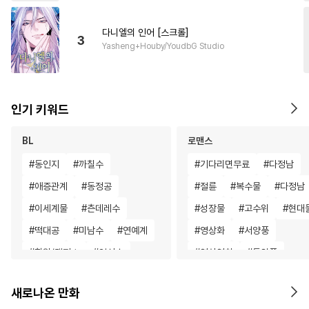
다니엘의 인어 [스크롤]
3
Yasheng+Houby/YoudbG Studio
인기 키워드
BL
로맨스
#
동인지
#
까칠수
#
기다리면무료
#
다정남
#
애증관계
#
동정공
#
절륜
#
복수물
#
다정남
#
이세계물
#
츤데레수
#
성장물
#
고수위
#
현대
#
떡대공
#
미남수
#
연예계
#
영상화
#
서양풍
#
학원/캠퍼스
#
임신수
#
연상연하
#
동양풍
#
또라이공
#
능욕공
#
회귀물
#
능욕
#
환생물
새로나온 만화
#
동정수
#
오메가버스
#
사제관계
#
나이차커플