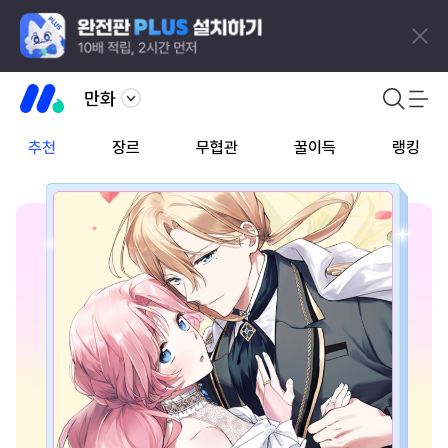
만화
추천
장르
무협관
꿀이득
랭킹