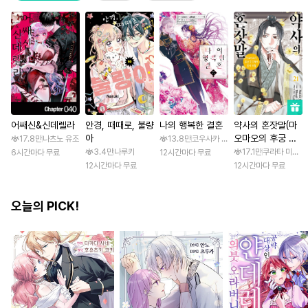
어쌔신&신데렐라
안경, 때때로, 불량
나의 행복한 결혼
약사의 혼잣말(마
아
오마오의 후궁 수
17.8만
나츠노 유조
13.8만
코우사카 리토 / 아기토기 아쿠미
수께끼 풀이수첩)
3.4만
나루키
17.1만
쿠라타 미노지 
6시간마다 무료
12시간마다 무료
12시간마다 무료
12시간마다 무료
오늘의 PICK!