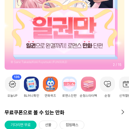
2
/
15
135
오늘UP
BL머니확인
만화퀴즈
로맨스단편
순정스타터팩
순정
신작캘
무료쿠폰으로 볼 수 있는 만화
기다리면 무료
선물
점핑패스