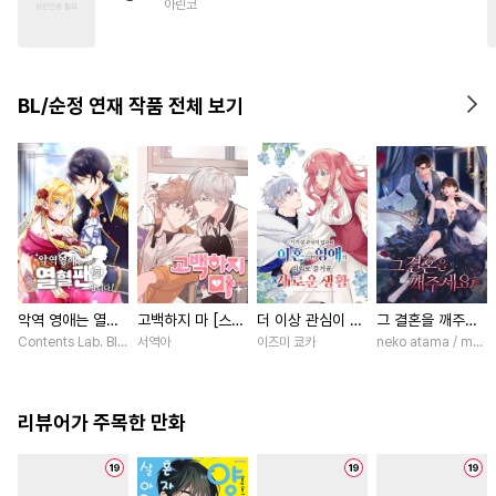
아린코
#
집착공
#
까칠공
#
침착수
#
다정수
#
조교
#
사제관계
#
후회공
#
변태수
#
질투
BL/순정 연재 작품 전체 보기
#
회귀물
악역 영애는 열혈
고백하지 마 [스크
더 이상 관심이 없
그 결혼을 깨주세
팬입니다! [스크
롤]
다며 이혼당한 영
요 [스크롤]
Contents Lab. Blue TOKYO / 카라스마 시메이, ZUZU
서역아
이즈미 쿄카
neko atama / manxi 
롤]
애의 의외로 즐거
운 새로운 생활
[스크롤]
리뷰어가 주목한 만화