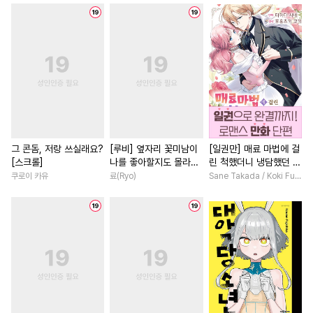
#
일상
#
원나잇
#
강수
#
평범남
#
재벌남
#
드라마
#
아방수
#
역사/시대물
#
현대물
#
OO버스
#
달달물
#
할리퀸
#
직진남
#
연하공
#
자낮수
#
죽음/살인
#
조신남
#
게
#
후방주의
#
상처수
#
능력녀
#
우정
#
일상
#
상처공
#
주종관계
#
수인
#
육아물
#
후회녀
#
원나
#
힐링물
#
군림수
#
능욕
#
친구>연인
#
개그/코믹
그 콘돔, 저랑 쓰실래요?
[루비] 옆자리 꽃미남이
[일권만] 매료 마법에 걸
[스크롤]
나를 좋아할지도 몰라
린 척했더니 냉담했던 약
#
동거
#
짝사랑
#
촉수
#
직진남
#
애증관계
#
친
[단행본]
혼자가 맹목적인 사랑꾼
쿠로이 카유
료(Ryo)
Sane Takada / Koki Fuyutsuki
#
문란공
#
판타지
#
헌신수
#
직진녀
#
판타지/SF
이 되었습니다 [단행본]
#
개그/코믹
#
잔망수
#
연하남
#
부부
#
복수
#
소심수
#
인외존재
#
능글남
#
섹스파트너
#
개아가공
#
강공
#
순정공
#
오피스물
#
까칠남
#
옴니버스
#
부부
#
연상수
#
명문세가
#
평범녀
#
오해/착각
#
재벌공
#
혐관
#
연애/결혼
#
영혼바뀜