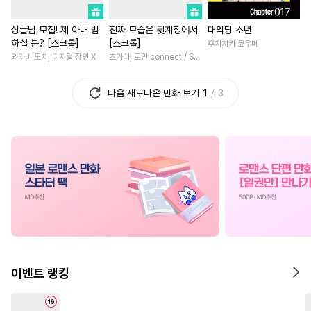
#
평범공
#
웹툰단행본
#
로맨스
#
무심남
#
드라
싱글남 모집! 제 아내 범
진짜 모습은 뒷계정에서
대악당 소년
#
대물공
#
초딩공
#
미남공
#
선후배
#
계약관계
하실 분? [스크롤]
[스크롤]
후지치카 코우메
#
장발
#
명랑수
#
다각관계
#
성장물
#
다각관계
와라비 모치, 디지털 장인 X
츠카다, 로만 connect / SILKLABO
#
적극수
#
순진수
#
안경수
#
배틀연애
#
짝사랑
다음 새로나온 만화 보기
1
3
#
변태
#
가이드버스
#
인외존재
#
학원/캠퍼스
#
삼각관계
#
난폭공
#
광공
#
일상
#
첫경험
#
삼각관
#
계약관계
#
배틀연애
#
집착남
#
후회남
#
조폭공
#
쓰레기공
#
학원/캠퍼스
#
철벽녀
#
평범수
#
굴림수
#
철벽남
#
첫사랑
#
소년
#
소설원작
#
수인수
#
절륜남
#
첫사랑
#
계략
#
귀염수
#
육아물
#
헌신공
#
동거
#
친구>연인
#
친
#
떡대수
#
유혹
#
첫사랑
#
재회물
#
로맨스
#
힐링
이벤트 랭킹
#
3P
#
벤츠공
#
연하수
#
짝사랑
#
상처녀
#
고수위
#
능욕수
#
페티쉬
#
연애/결혼
#
연예계