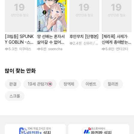
[크림툰] SPUNK
양 선배는 혼자서
후안무치 [단행본]
[체리콕] 사제가
Y GOBLIN -스펑
살아갈 수 없어
신에게 총애받는
2.4천
신유리 / 진양(陳羊)
키 고블린- [단행
[단행본]
이야기 [단행본]
5.3천
이쿠야스
6천
sooncha
5.8만
엔타코타
본]
많이 찾는 만화
완결
19세 관람가
정액제
이벤트
할리퀸
스크롤
10배 적립, 2시간 먼저
원스토어에서
완전판+
설치
완전판 설치