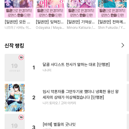
#
친구>연인
#
능글수
#
만화단편
#
피폐물
[일권만] 모든 것
[일권만] 잊혀진
[일권만] 기억상실
[일권만] 전하께서
#
순정수
#
감자수
#
키작공
을 포기한 평범한
왕녀지만 정략결혼
악역 영애는 공략
는 오늘도 운명의
나츠미 / 시바노 이즈미
Odayaka / Maya Koike
Minoru Katsura / Mizune
Shin Fukuda / Yoko
#
철벽수
#
미인수
#
친구
영애는 젊은 빙제
한 남편에게 익애
대상인 얀데레 의
상대를 찾으신 모
의 총애를 받는다
받고 있습니다 [단
붓 오라버니에게서
양이네요 (웃음)
#
유혹수
#
현대물
#
계략수
[단행본]
행본]
도망칠 수가 없다
[단행본]
신작 랭킹
[단행본]
#
냉혈공
#
감금/강제
#
BDSM
#
능글공
달콤 사디스트 천사가 말하는 대로 [단행본]
1
#
트라우마
#
재회물
나나이
#
수한정다정공
#
성인용품
#
예민수
#
초능력
#
후회수
임시 약혼자를 그만두기로 했더니 냉혹한 용신 왕
#
계략공
#
집착수
#
단정수
2
세자의 상태가 이상해졌습니다 [단행본]
나기 토미오 / 고마 아카리
#
동물
#
다공일수
#
츤데레공
#
동양풍
#
리맨물
#
짝사랑공
[비애] 별들의 굿나잇
3