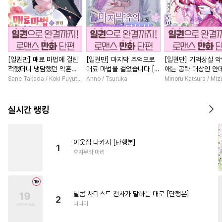
[일권만] 매료 마법에 걸린
[일권만] 마지막 추억으로
[일권만] 기억상실 악
척했더니 냉담했던 약혼자
매료 마법을 걸었습니다 [단
애는 공략 대상인 얀
가 맹목적인 사랑꾼이 되었
행본]
붓 오라버니에게서 
Sane Takada / Koki Fuyutsuki
Anno / Tsuruka
Minoru Katsura / Mi
습니다 [단행본]
수가 없다 [단행본]
실시간 랭킹
이웃집 다카시 [단행본]
1
후지무라 마리
달콤 사디스트 천사가 말하는 대로 [단행본]
2
나나이