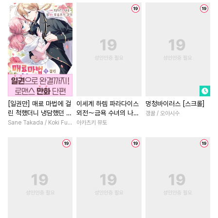
#
명랑수
#
능력공
#
동정공
#
복수
#
배틀연애
#
피폐물
#
장발
#
계략공
#
섹스파트너
#
초능력
#
애증관계
#
군림수
#
SF
#
현대물
#
학원/캠퍼스
#
수인수
#
능글수
#
판타지
#
죽음/살인
#
일상
#
성장
#
난폭공
#
존댓말공
#
성장물
#
다정남
#
직진
#
계략수
#
연상공
#
연하공
#
절륜
#
회귀물
#
부부
#
서양풍
#
아방수
#
변태수
#
드라마
#
짝사랑
#
철벽
[일권만] 매료 마법에 걸
이세계 하렘 파라다이스
멍청바이러스 [스크롤]
린 척했더니 냉담했던 약
외전～금욕 수녀의 나라
갱꿀 / 오아시수
#
유혹
#
무심공
#
변태공
#
절륜남
#
첫사랑
혼자가 맹목적인 사랑꾼
～ [단행본]
Sane Takada / Koki Fuyutsuki
아카츠키 뮤토
#
연상연하
#
철벽수
#
연애/결혼
#
집착남
이 되었습니다 [단행본]
#
헤테로공
#
능력수
#
친구>연인
#
복수물
#
미남공
#
친구>연인
#
직진남
#
게임
#
계략남
#
까칠수
#
드라마
#
다정남
#
후회남
#
인외존재
#
첫경험
#
삼각관계
#
재회물
#
소
#
사제관계
#
원나잇
#
명문세가
#
로맨스