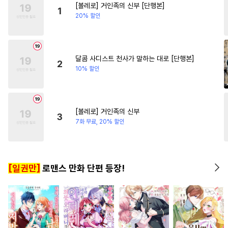
[볼레로] 거인족의 신부 [단행본]
#
역사/시대물
#
굴림수
#
영상화
#
상처녀
1
20% 할인
#
연상수
#
수인
#
다정수
#
다각관계
#
원나잇
#
욕망수
#
후회수
#
페티쉬
#
까칠남
#
단정수
#
평범수
달콤 사디스트 천사가 말하는 대로 [단행본]
2
10% 할인
#
또라이공
#
소설원작
#
문란수
#
동거
#
다공일수
#
3P
#
순진수
#
키작공
[볼레로] 거인족의 신부
3
#
침착수
#
미인공
#
안경수
7화 무료, 20% 할인
#
삼각관계
#
동양풍
#
개그/코믹
#
능욕공
[일권만]
로맨스 만화 단편 등장!
#
츤데레공
#
오해/착각
#
츤데레수
#
유사근친
#
OO버스
#
강수
#
다정공
#
직진수
#
학원/캠퍼스