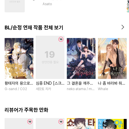
#
도망수
#
자낮수
#
냉혈공
Asato
#
만화단편
#
연하수
#
집착공
#
친구
#
초딩공
BL/순정 연재 작품 전체 보기
#
달달물
#
기억상실
황태자의 용으로
심중 END [스크
그 결혼을 깨주세
나 좀 바라봐 줘
태어났다 [스크롤]
롤]
요 [스크롤]
[스크롤]
G-sand / CO2
세모토 치카
neko atama / manxi (China Literature)
Whale
리뷰어가 주목한 만화