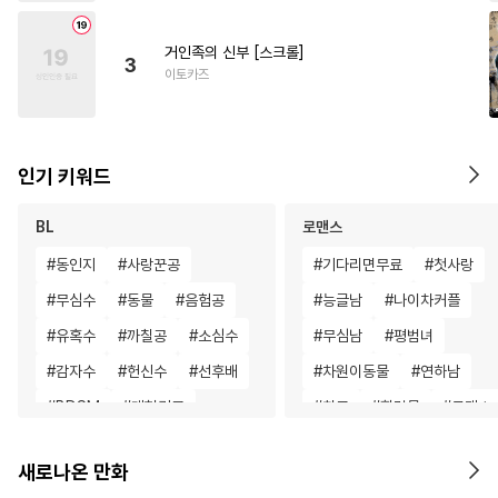
거인족의 신부 [스크롤]
3
이토카즈
인기 키워드
BL
로맨스
#
동인지
#
사랑꾼공
#
기다리면무료
#
첫사랑
#
무심수
#
동물
#
음험공
#
능글남
#
나이차커플
#
유혹수
#
까칠공
#
소심수
#
무심남
#
평범녀
#
감자수
#
헌신수
#
선후배
#
차원이동물
#
연하남
#
BDSM
#
대형견공
#
친구
#
힐링물
#
로맨스
#
임신수
#
얼빠수
#
계약관계
#
재벌남
#
능
새로나온 만화
#
배틀연애
#
현대물
#
우정
#
동양풍
#
짝사랑