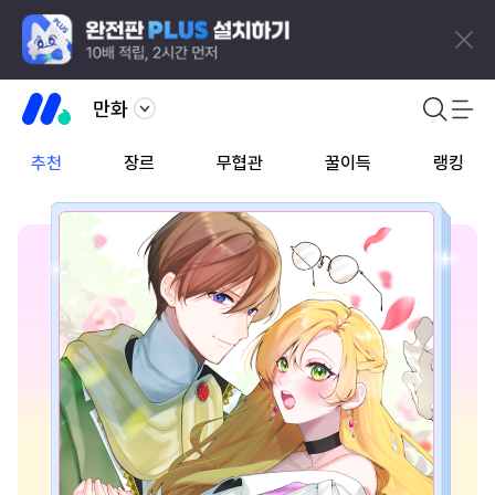
만화
추천
장르
무협관
꿀이득
랭킹