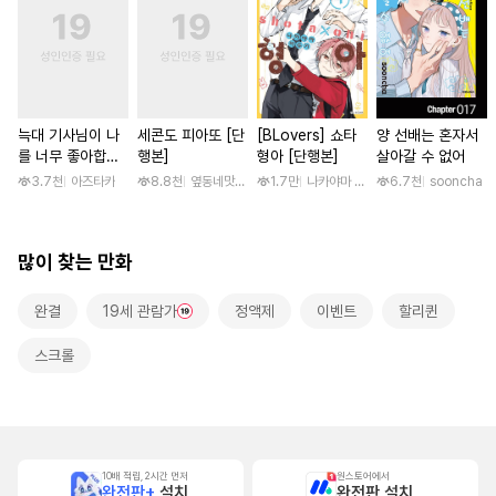
늑대 기사님이 나
세콘도 피아또 [단
[BLovers] 쇼타
양 선배는 혼자서
를 너무 좋아합니
행본]
형아 [단행본]
살아갈 수 없어
다! [스크롤]
3.7천
아즈타카
8.8천
옆동네맛집 / 망고곰
1.7만
나카야마 미유키
6.7천
sooncha
많이 찾는 만화
완결
19세 관람가
정액제
이벤트
할리퀸
스크롤
10배 적립, 2시간 먼저
원스토어에서
완전판+
설치
완전판 설치