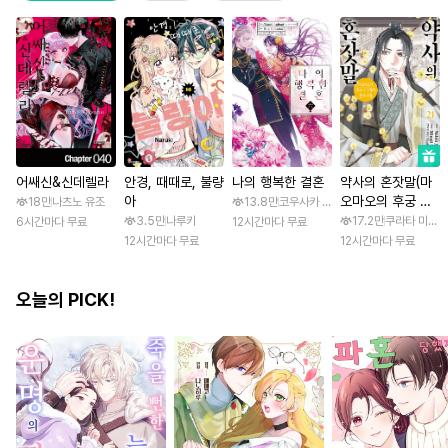
어쌔신&신데렐라
안경, 때때로, 불량
나의 행복한 결혼
약사의 혼잣말(마
아
오마오의 후궁 수
18만
나츠노 유조
13.8만
코우사카 리토 / 아기토기 아쿠미
수께끼 풀이수첩)
3.5만
나루키
17.2만
쿠라타 미노지 
6시간마다 무료
12시간마다 무료
12시간마다 무료
12시간마다 무료
오늘의 PICK!