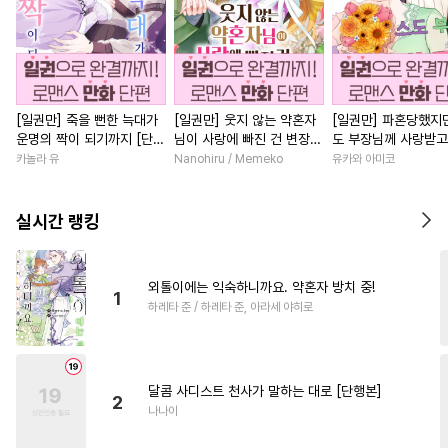
[일권만] 죽을 뻔한 늑대가
[일권만] 웃지 않는 약혼자
[일권만] 파혼당했지만
운명의 짝이 되기까지 [단행
님이 사랑에 빠진 건 변장한
도 부장님께 사랑받고
본]
저인 것 같습니다 [단행본]
니다 [단행본]
카놀라 유
Nanohiru / Memeko
유카와 아미코
실시간 랭킹
외톨이에는 익숙하니까요. 약혼자 방치 중!
1
하레타 준 / 하레타 준, 아라세 야히로
달콤 사디스트 천사가 말하는 대로 [단행본]
2
나나이