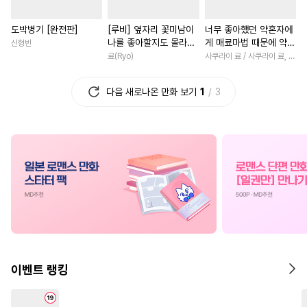
#
다각관계
#
혐관
#
학원/캠퍼스
#
영혼바뀜
도박병기 [완전판]
[루비] 옆자리 꽃미남이
너무 좋아했던 약혼자에
#
연애/결혼
#
회귀물
#
역사/시대물
#
오피스물
나를 좋아할지도 몰라
게 매료마법 때문에 약혼
신형빈
#
첫사랑
#
복수
#
개아가공
#
인외존재
#
연예계
[단행본]
파기당했습니다 [단행
료(Ryo)
사쿠라이 료 / 사쿠라이 료, 시이나 사에라
본]
#
능욕
#
절륜공
#
순정수
#
소설원작
#
육아물
다음 새로나온 만화 보기
1
3
#
초능력
#
강공
#
모럴리스
#
철벽남
#
후회녀
#
선후
#
미남수
#
떡대수
#
재벌공
#
환생물
#
서양풍
#
후방주의
#
평범공
#
판타지/SF
#
친구>연인
#
하드코어
#
조폭공
#
촉수
#
첫경험
#
평범녀
#
힐링물
#
육아물
#
애증관계
#
능력녀
#
짝사랑공
#
떡대공
#
사제관계
#
고수위
#
섹스파트너
#
조교
#
개그/코믹
#
연상연하
#
순정공
#
예민수
#
고수위
#
현대물
#
일상
#
친구
이벤트 랭킹
#
쓰레기수
#
후회공
#
SM
#
연애/결혼
#
이세계물
#
짝사랑
#
미인수
#
직진남
#
백합/GL
#
동