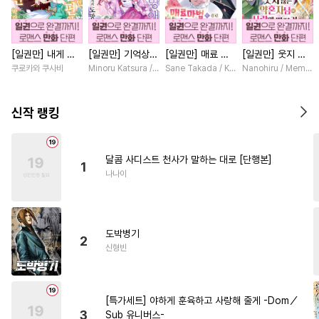
#
직진공
#
상처공
#
광공
#
돔섭버스
#
동정수
[일권만] 내게 간
[일권만] 기억상실
[일권만] 매료 마
[일권만] 웃지 않
#
트라우마
#
민감수
섭하지 않겠다던
악역 영애는 공략
법에 걸린 척했더
는 약혼자님이 사
쿠로카와 쿠사비
Minoru Katsura / Mizune
Sane Takada / Koki Fuyutsuki
Nanohiru / Memek
#
적극수
#
능글공
냉정한 남편이 어
대상인 얀데레 의
니 냉담했던 약혼
랑에 빠진 건 변장
째선지 저만 바라
붓 오라버니에게서
자가 맹목적인 사
한 저인 것 같습니
#
성인용품
#
대물공
봅니다 [단행본]
도망칠 수가 없다
랑꾼이 되었습니다
다 [단행본]
신작 랭킹
[단행본]
[단행본]
#
가이드버스
#
수한정다정공
#
변태
#
오메가버스
달콤 사디스트 천사가 말하는 대로 [단행본]
1
#
시리어스
#
주종관계
나나이
#
감금/강제
#
일상
#
귀염수
#
웹툰단행본
#
계약관계
도박병기
#
질투
#
재회물
#
리맨물
2
신형빈
#
능욕수
#
연예계
#
이세계물
#
벤츠공
[특가세트] 야하게 훈육하고 사랑해 줄게 -Dom／
#
잔망수
#
상처수
#
부부
3
Sub 유니버스-