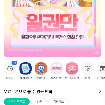
2
/
15
15
오늘UP
BL머니확인
만화퀴즈
로맨스단편
순정스타터팩
순정
신작캘
무료쿠폰으로 볼 수 있는 만화
기다리면 무료
선물
점핑패스