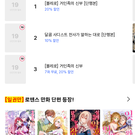
[볼레로] 거인족의 신부 [단행본]
#
다공일수
#
가이드버스
#
친구>연인
#
능글남
1
20% 할인
#
연애/결혼
#
사랑꾼공
#
절륜남
#
백합/GL
#
페티쉬
#
연하수
#
아방수
#
변태
#
혐관
#
이세계물
달콤 사디스트 천사가 말하는 대로 [단행본]
2
10% 할인
#
적극수
#
트라우마
#
침착수
#
수한정다정공
#
직진수
#
다정수
#
평범수
[볼레로] 거인족의 신부
3
#
조폭공
#
개아가공
7화 무료, 20% 할인
#
돔섭버스
#
주종관계
#
초능력
#
첫경험
#
대물공
[일권만]
로맨스 만화 단편 등장!
#
쓰레기수
#
철벽수
#
부부
#
집착공
#
능력공
#
미인공
#
미남수
#
순정공
#
힐링물
#
오해/착각
#
순정수