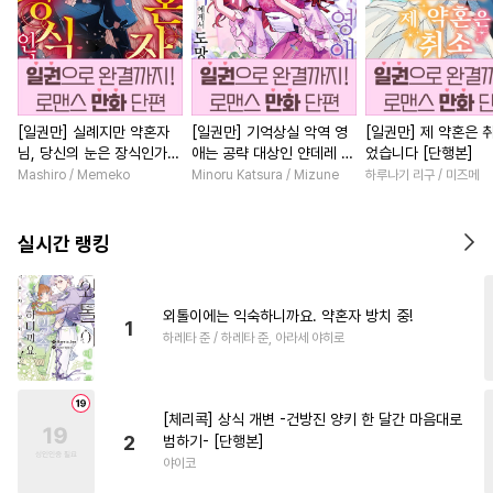
[일권만] 실례지만 약혼자
[일권만] 기억상실 악역 영
[일권만] 제 약혼은 
님, 당신의 눈은 장식인가
애는 공략 대상인 얀데레 의
었습니다 [단행본]
요? [단행본]
붓 오라버니에게서 도망칠
Mashiro / Memeko
Minoru Katsura / Mizune
하루나기 리구 / 미즈메
수가 없다 [단행본]
실시간 랭킹
외톨이에는 익숙하니까요. 약혼자 방치 중!
1
하레타 준 / 하레타 준, 아라세 야히로
[체리콕] 상식 개변 -건방진 양키 한 달간 마음대로
2
범하기- [단행본]
야이코