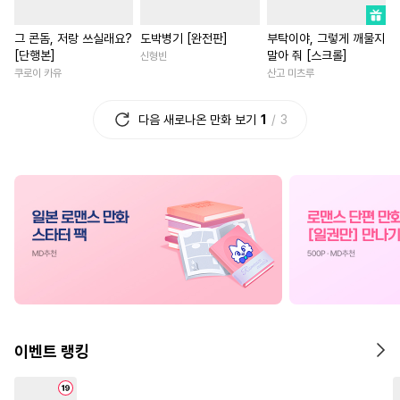
#
학원/캠퍼스
#
동양풍
#
평범녀
#
재회물
그 콘돔, 저랑 쓰실래요?
도박병기 [완전판]
부탁이야, 그렇게 깨물지
#
연하공
#
능글수
#
유혹수
#
소설원작
#
판타지/SF
[단행본]
말아 줘 [스크롤]
신형빈
#
츤데레공
#
질투
#
명랑수
#
연애/결혼
#
친구>연인
쿠로이 카유
산고 미츠루
#
자낮수
#
SF
#
사제관계
#
첫사랑
#
동양풍
다음 새로나온 만화 보기
1
3
#
다정공
#
능욕공
#
동거
#
배틀연애
#
무심남
#
일
#
판타지
#
3P
#
상처공
#
집착남
#
초능력
#
능욕
#
임신수
#
미남공
#
원나잇
#
사제관계
#
고수위
#
인외존재
#
애증관계
#
명문세가
#
섹스파트너
#
유사근친
#
굴림수
#
유혹
#
다정남
#
친구
#
후회남
#
복수
#
개그/코믹
#
얼빠수
#
철벽남
#
첫경험
#
존댓말공
#
무심수
#
죽음/살인
#
현대물
#
피폐물
#
기억상실
#
상처녀
#
일상
#
드라마
이벤트 랭킹
#
음험공
#
SM
#
잔망수
#
선후배
#
성장물
#
부부
#
또라이공
#
난폭공
#
영상화
#
복수물
#
연예