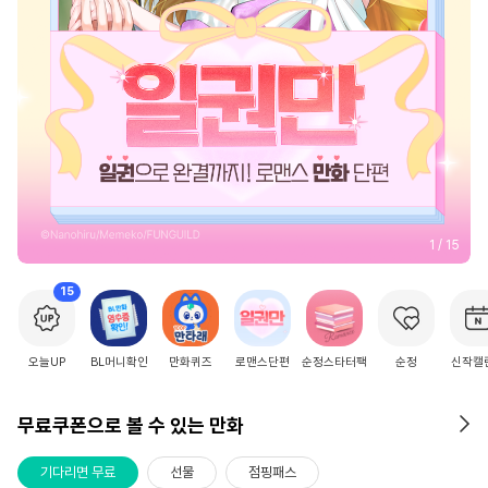
2
/
15
15
오늘UP
BL머니확인
만화퀴즈
로맨스단편
순정스타터팩
순정
신작캘
무료쿠폰으로 볼 수 있는 만화
기다리면 무료
선물
점핑패스