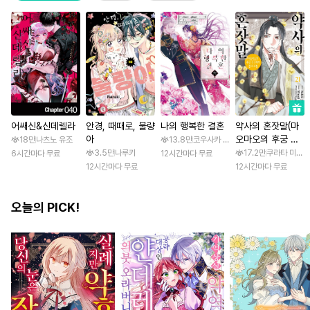
어쌔신&신데렐라
안경, 때때로, 불량
나의 행복한 결혼
약사의 혼잣말(마
아
오마오의 후궁 수
18만
나츠노 유조
13.8만
코우사카 리토 / 아기토기 아쿠미
수께끼 풀이수첩)
3.5만
나루키
17.2만
쿠라타 미노지 
6시간마다 무료
12시간마다 무료
12시간마다 무료
12시간마다 무료
오늘의 PICK!