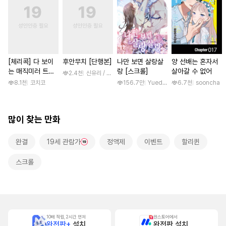
[체리콕] 다 보이
후안무치 [단행본]
나만 보면 살랑살
양 선배는 혼자서
는 매직미러 트럭
랑 [스크롤]
살아갈 수 없어
2.4천
신유리 / 진양(陳羊)
[단행본]
8.1천
코치코
156.7만
Yuedong Culture / 백두몽
6.7천
sooncha
많이 찾는 만화
완결
19세 관람가
정액제
이벤트
할리퀸
스크롤
10배 적립, 2시간 먼저
원스토어에서
완전판+
설치
완전판 설치