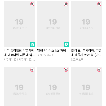
#
키작공
#
도망수
#
욕망수
#
환생물
#
회귀물
#
미인수
#
직진공
#
연상수
#
학원/캠퍼스
#
로맨스
#
상처수
#
수인
#
조교
#
짝사랑
#
다정남
#
첫사
#
OO버스
#
초딩공
#
일상
#
육아물
#
복수
#
직진남
#
삼각관계
#
능글공
#
까칠남
#
나이차커플
#
헌신수
#
모럴리스
#
짝사랑
#
재벌남
#
힐링
#
친구>연인
#
만화단편
#
성장물
#
개그/코믹
너무 좋아했던 약혼자에
멍청바이러스 [스크롤]
[볼레로] 부탁이야, 그렇
게 매료마법 때문에 약혼
게 깨물지 말아 줘 [단행
갱꿀 / 오아시수
#
성인용품
#
광공
#
절륜공
#
계략남
#
영혼바뀜
#
동
파기당했습니다
본]
사쿠라이 료 / 사쿠라이 료, 시이나 사에라
산고 미츠루
#
변태공
#
장발
#
까칠공
#
직진녀
#
삼각관계
#
친
#
하드코어
#
후회공
#
소년
#
원나잇
#
이세계
#
감금/강제
#
평범공
#
연애/결혼
#
능력녀
#
계략수
#
드라마
#
리맨물
#
현대물
#
차원이동물
#
역사/시대물
#
동정수
#
후회녀
#
직진남
#
단정수
#
후회수
#
안경수
#
인외존재
#
철벽녀