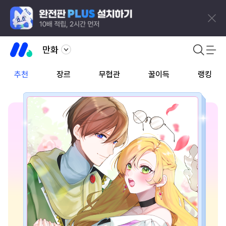
만화
추천
장르
무협관
꿀이득
랭킹