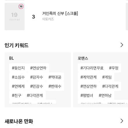
거인족의 신부 [스크롤]
3
이토카즈
인기 키워드
BL
로맨스
#
동인지
#
연상연하
#
기다리면무료
#
우정
#
소심수
#
감자수
#
떡대공
#
계약관계
#
게임
#
연예계
#
민감수
#
변태수
#
연상연하
#
다각관계
#
친구
#
다각관계
#
평범녀
#
연하남
#
웹툰단행본
#
츤데레수
#
역사/시대물
#
학원/캠퍼스
#
냉혈공
#
고수위
#
까칠수
#
오피스물
#
로맨스
새로나온 만화
#
짝사랑
#
재벌공
#
강공
#
애증관계
#
서양풍
#
절