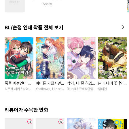
#
육아물
#
무심공
#
BDSM
Asato
BL/순정 연재 작품 전체 보기
죽을 예정인데 남
아이를 가졌지만
악역, 나 못 하겠어
눈이 나려 꽃 [연
편이 너무 귀여워
사랑 없는 결혼은
[스크롤]
재]
치토세 시키 / 사와노 이즈미
Yosikawa, Hinoshika tamon / Hinoshika tamon, Tomomi I
Bilibili / 큐비씨엔엠
임해연
서 곤란해! [스크
거절합니다 [스크
롤]
롤]
리뷰어가 주목한 만화