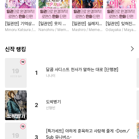
#
후방주의
#
동정공
#
오메가버스
#
계략공
[일권만] 기억상실
[일권만] 웃지 않
[일권만] 실례지만
[일권만] 잊혀진
#
능욕
#
문란수
#
배틀연애
악역 영애는 공략
는 약혼자님이 사
약혼자님, 당신의
왕녀지만 정략결혼
Minoru Katsura / Mizune
Nanohiru / Memeko
Mashiro / Memeko
Odayaka / Maya Ko
#
달달물
#
현대물
#
벤츠공
대상인 얀데레 의
랑에 빠진 건 변장
눈은 장식인가요?
한 남편에게 익애
붓 오라버니에게서
한 저인 것 같습니
[단행본]
받고 있습니다 [단
#
재회물
#
떡대수
#
귀염수
도망칠 수가 없다
다 [단행본]
행본]
신작 랭킹
[단행본]
#
능욕수
#
섹스파트너
#
수인수
#
소설원작
달콤 사디스트 천사가 말하는 대로 [단행본]
1
#
시리어스
#
예민수
나나이
#
회귀물
#
동물
#
강수
#
순진수
#
헤테로공
도박병기
#
군림수
#
계약관계
2
신형빈
#
서양풍
#
연상공
#
첫사랑
#
능력수
#
대형견공
[특가세트] 야하게 훈육하고 사랑해 줄게 -Dom／
#
선후배
#
짝사랑공
#
촉수
3
Sub 유니버스-