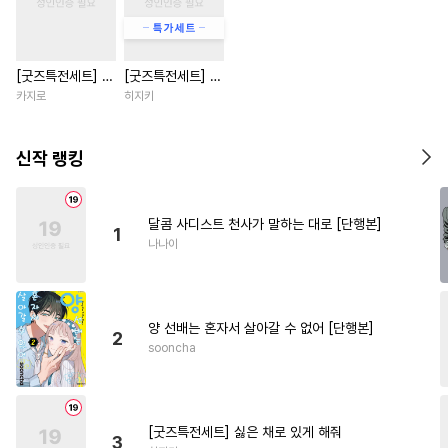
#
이세계물
#
사제관계
#
후회수
#
순진수
[굿즈특전세트] 강
[굿즈특전세트] 싫
#
쓰레기공
#
사랑꾼공
아지과 남자친구
은 채로 있게 해줘
카지로
히지키
#
판타지
#
귀염수
외전
#
다각관계
#
무심수
신작 랭킹
#
인외존재
#
질투
#
BDSM
#
후회공
#
변태공
달콤 사디스트 천사가 말하는 대로 [단행본]
1
#
무뚝뚝공
#
짝사랑공
나나이
#
상처공
#
헌신공
#
존댓말공
#
개그/코믹
양 선배는 혼자서 살아갈 수 없어 [단행본]
#
달달물
#
헤테로공
2
sooncha
#
하드코어
#
드라마
#
초능력
#
초딩공
#
능글수
#
미남수
#
예민수
#
대물공
[굿즈특전세트] 싫은 채로 있게 해줘
3