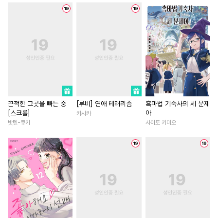
#
재회물
#
강수
#
원나잇
#
힐링물
#
이세계물
#
잔망수
#
냉혈공
#
군림수
#
평범녀
#
첫경험
#
동양
#
능욕수
#
능력수
#
동거
#
계략남
#
연애/결혼
#
현대물
#
소심수
#
욕망수
#
능력녀
#
연상연하
#
집착수
#
모럴리스
#
장발
#
학원/캠퍼스
#
로맨스
#
가이드버스
#
유혹수
#
삼각관계
#
로맨스
#
기억상실
#
민감수
#
섹스파트너
#
평범녀
끈적한 그곳을 빠는 중
[루비] 연애 테러리즘
흑마법 기숙사의 세 문제
[스크롤]
아
카사카
#
또라이공
#
츤데레공
#
일상
#
다정남
#
직진남
밧텐-큐키
사이토 키미오
#
짝사랑
#
OO버스
#
회귀물
#
절륜
#
우정
#
침착수
#
동정공
#
연하공
#
원나잇
#
배틀연애
#
장발공
#
성인용품
#
고수위
#
직진남
#
후회
#
순정수
#
트라우마
#
현대물
#
다정남
#
부부
#
다공일수
#
조교
#
선후배
#
짝사랑
#
까칠남
#
게임
#
무심공
#
페티쉬
#
동양풍
#
첫사랑
#
집착남
#
드라