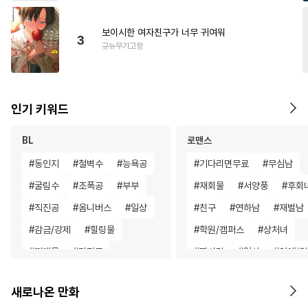
보이시한 여자친구가 너무 귀여워
3
규뉴무기고항
인기 키워드
BL
로맨스
#
동인지
#
철벽수
#
능욕공
#
기다리면무료
#
무심남
#
굴림수
#
조폭공
#
부부
#
재회물
#
서양풍
#
후회
#
직진공
#
옴니버스
#
일상
#
친구
#
연하남
#
재벌남
#
감금/강제
#
힐링물
#
학원/캠퍼스
#
상처녀
#
피폐물
#
다정공
#
짝사랑
#
일상
#
연애/
#
오해/착각
#
촉수
#
집착공
#
영혼바뀜
#
조신남
새로나온 만화
#
나이차커플
#
광공
#
복수
#
다각관계
#
개그/코믹