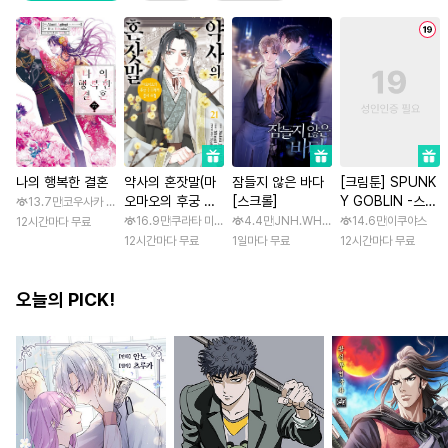
나의 행복한 결혼
약사의 혼잣말(마
잠들지 않은 바다
[크림툰] SPUNK
오마오의 후궁 수
[스크롤]
Y GOBLIN -스펑
13.7만
코우사카 리토 / 아기토기 아쿠미
수께끼 풀이수첩)
키 고블린- [스크
16.9만
쿠라타 미노지 / 휴우가 나츠
4.4만
JNH.WH Studio / Lasso
14.6만
이쿠야스
12시간마다 무료
롤]
12시간마다 무료
1일마다 무료
12시간마다 무료
오늘의 PICK!