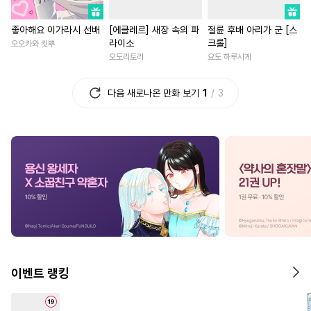
#
인싸공
#
미인공
#
절륜공
#
친구>연인
#
선후배
좋아해요 이가라시 선배
[에클레르] 새장 속의 파
절륜 후배 아리가 군 [스
#
납치
#
첫사랑
#
재벌공
#
성장물
#
복수
#
평범남
라이소
크롤]
오오카와 킷뿌
#
혐관
#
안경수
#
까칠공
#
오피스물
#
인외존재
오도리토리
요도 하루시게
#
도망수
#
육아물
#
연하수
#
철벽녀
#
친구>연인
다음 새로나온 만화 보기
1
3
#
리맨물
#
배틀연애
#
능욕
#
친구
#
절륜남
#
철벽남
#
변태
#
얼빠수
#
소설원작
#
능글남
#
소설원작
#
츤데레수
#
수인수
#
현대물
#
역사/시대물
#
감자수
#
평범수
#
까칠수
#
복수물
#
영상화
#
첫사
#
애증관계
#
수인
#
연상공
#
성장물
#
직진녀
#
능욕
#
임신수
#
연예계
#
단정수
#
죽음/살인
#
애증관계
#
강공
#
떡대공
#
3P
#
할리퀸
#
나이차커플
#
난폭공
#
오메가버스
#
판타지/SF
#
육아물
이벤트 랭킹
#
계략공
#
동정수
#
문란수
#
환생물
#
동거
#
떡대수
#
아방수
#
친구
#
차원이동물
#
계약관계