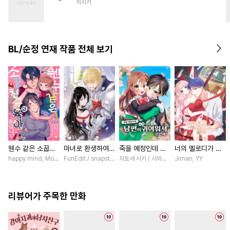
히지키
#
미인수
#
상처수
#
계략수
#
변태수
#
삼각관계
#
벤츠공
#
개아가공
BL/순정 연재 작품 전체 보기
웬수 같은 소꿉친
마녀로 환생하여
죽을 예정인데 남
너의 멜로디가 들
구와 육아 중입니
성기사를 키웠다
편이 너무 귀여워
려 [스크롤]
happy mind, MokumeKyo / MokumeKyo, Sumi Mikamo (Re, AER)
FunEdit / snapstudio
치토세 시키 / 사와노 이즈미
Jiman, YY
다 [스크롤]
[스크롤]
서 곤란해! [스크
롤]
리뷰어가 주목한 만화