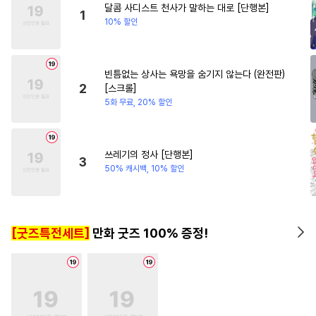
달콤 사디스트 천사가 말하는 대로 [단행본]
#
첫경험
#
적극수
#
다정수
1
10% 할인
#
명랑수
#
능력공
#
서양풍
#
역사/시대물
#
SM
#
동물
빈틈없는 상사는 욕망을 숨기지 않는다 (완전판)
#
미남공
#
순정공
#
헌신수
2
[스크롤]
#
학원/캠퍼스
#
만화단편
5화 무료, 20% 할인
#
계약관계
#
쓰레기수
#
평범공
#
문란공
쓰레기의 정사 [단행본]
3
#
웹툰단행본
#
연상연하
50% 캐시백, 10% 할인
#
유혹
#
고수위
#
연상수
#
자낮수
#
능글공
#
키작공
[굿즈특전세트]
만화 굿즈 100% 증정!
#
섹스파트너
#
수한정다정공
#
대형견공
#
음험공
#
주종관계
#
친구>연인
#
후방주의
#
병약수