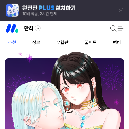
만화
추천
장르
무협관
꿀이득
랭킹