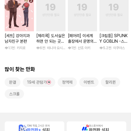
[세트] 강아지과
[체리콕] 도서실은
[페어리] 이세계
[크림툰] SPUNK
남자친구 본편
하면 안 되는 곳
출장에서 운명의
Y GOBLIN -스펑
[단행본]
왕자와 만났습니다
키 고블린- [단행
1.1천
카지로
6천
테니야 요시와키
1천
산죠 아키
5.2천
이쿠야스
[단행본]
본]
많이 찾는 만화
완결
19세 관람가
정액제
이벤트
할리퀸
스크롤
10배 적립, 2시간 먼저
원스토어에서
완전판+
설치
완전판 설치