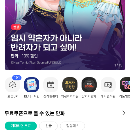
2
/
15
101
오늘UP
BL머니확인
신작캘린더
액션최저가딜
남자의만화
애니원작관
라노벨
무료쿠폰으로 볼 수 있는 만화
기다리면 무료
선물
점핑패스