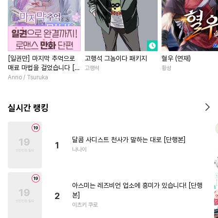
[일권만] 마지막 추억으로
고행석 그놈이다 패키지
혈우 (연재)
매료 마법을 걸었습니다 [단
고행석
황성
행본]
Anno / Tsuruka
실시간 랭킹
달콤 사디스트 천사가 말하는 대로 [단행본]
1
나나이
아스미는 레즈비언 업소에 흥미가 있습니다! [단행
2
본]
이츠키 쿠로