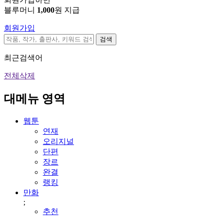
블루머니
1,000
원 지급
회원가입
검색
최근검색어
전체삭제
대메뉴 영역
웹툰
연재
오리지널
단편
장르
완결
랭킹
만화
;
추천