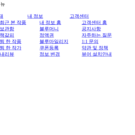
메뉴
재
내 정보
고객센터
최근 본 작품
내 정보 홈
고객센터 홈
보관함
블루머니
공지사항
책갈피
정액권
자주하는 질문
찜 한 작품
블루마일리지
1:1 문의
찜 한 작가
쿠폰등록
약관 및 정책
내리뷰
정보 변경
뷰어 설치안내