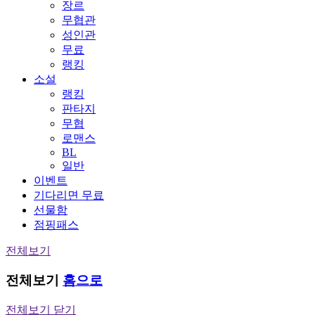
장르
무협관
성인관
무료
랭킹
소설
랭킹
판타지
무협
로맨스
BL
일반
이벤트
기다리면 무료
선물함
점핑패스
전체보기
전체보기
홈으로
전체보기 닫기