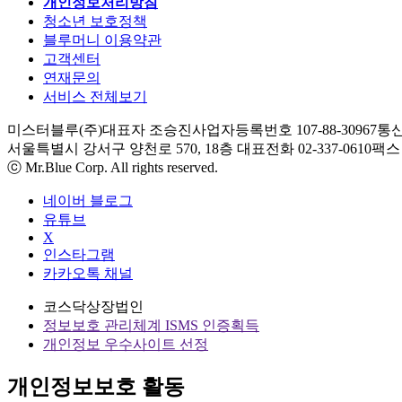
개인정보처리방침
청소년 보호정책
블루머니 이용약관
고객센터
연재문의
서비스 전체보기
미스터블루(주)
대표자 조승진
사업자등록번호 107-88-30967
통신
서울특별시 강서구 양천로 570, 18층
대표전화 02-337-0610
팩스 0
ⓒ Mr.Blue Corp. All rights reserved.
네이버 블로그
유튜브
X
인스타그램
카카오톡 채널
코스닥상장법인
정보보호 관리체계 ISMS 인증획득
개인정보 우수사이트 선정
개인정보보호 활동