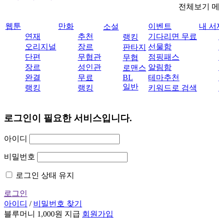
전체보기 
웹툰
만화
이벤트
내 서
소설
연재
추천
기다리면 무료
랭킹
오리지널
장르
선물함
판타지
단편
무협관
점핑패스
무협
장르
성인관
알림함
로맨스
완결
무료
BL
테마추천
일반
랭킹
랭킹
키워드로 검색
로그인이 필요한 서비스입니다.
아이디
비밀번호
로그인 상태 유지
로그인
아이디
/
비밀번호 찾기
블루머니 1,000원 지급
회원가입