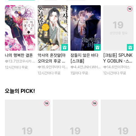
나의 행복한 결혼
약사의 혼잣말(마
잠들지 않은 바다
[크림툰] SPUNK
오마오의 후궁 수
[스크롤]
Y GOBLIN -스펑
13.7만
코우사카 리토 / 아기토기 아쿠미
수께끼 풀이수첩)
키 고블린- [스크
16.9만
쿠라타 미노지 / 휴우가 나츠
4.4만
JNH.WH Studio / Lasso
14.6만
이쿠야스
12시간마다 무료
롤]
12시간마다 무료
1일마다 무료
12시간마다 무료
오늘의 PICK!