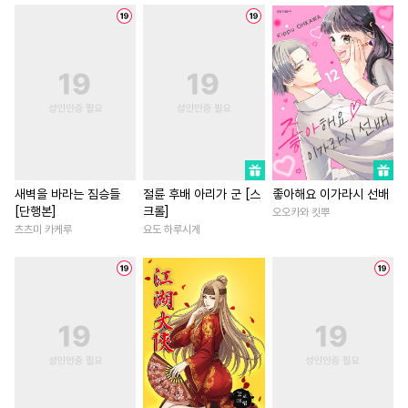
#
잔망수
#
친구
#
집착공
#
역사/시대물
#
로맨스
#
귀염수
#
수인수
#
평범녀
#
삼각관계
#
옴니버스
#
대형견공
#
육아물
#
후회남
#
게임
#
직진공
#
유혹수
#
계략남
#
우정
#
삼각관계
#
육아물
#
학원/캠퍼스
#
까칠남
#
드라마
#
예민수
#
능글수
#
친구>연인
#
힐링물
#
후회공
#
힐링물
#
인싸공
#
무심남
#
이세계물
새벽을 바라는 짐승들
절륜 후배 아리가 군 [스
좋아해요 이가라시 선배
[단행본]
크롤]
오오카와 킷뿌
#
순진수
#
광공
#
소설원작
#
선후배
#
절륜
#
오피스
츠츠미 카케루
요도 하루시게
#
다정공
#
역사/시대물
#
다각관계
#
능욕
#
능욕공
#
미인공
#
능글공
#
판타지/SF
#
개그/코믹
#
연하공
#
미남수
#
납치
#
드라마
#
성장물
#
직진
#
일상
#
이세계물
#
절륜남
#
첫사랑
#
서양
#
주종관계
#
무심수
#
친구
#
배틀연애
#
회귀
#
후방주의
#
욕망수
#
성장물
#
재회물
#
조신