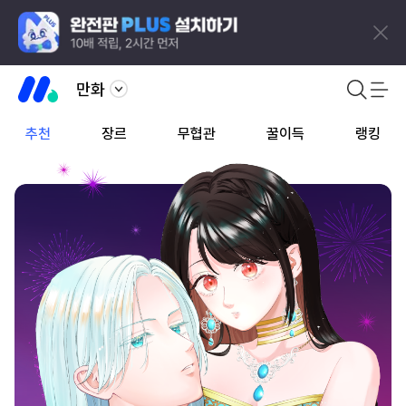
만화
추천
장르
무협관
꿀이득
랭킹