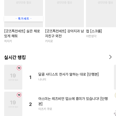
[굿즈특전세트] 싫은 채로
[굿즈특전세트] 강아지과 남
첩 [스크롤]
있게 해줘
자친구 외전
야한생각
히지키
카지로
실시간 랭킹
달콤 사디스트 천사가 말하는 대로 [단행본]
1
나나이
아스미는 레즈비언 업소에 흥미가 있습니다! [단행
2
본]
이츠키 쿠로