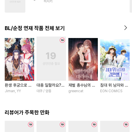
히지키
#
만화단편
#
군림수
#
얼빠수
#
쓰레기수
#
다공일수
#
수인
#
동물
BL/순정 연재 작품 전체 보기
#
선후배
#
피폐물
#
원나잇
#
3P
#
키작공
#
자낮수
환생 후궁으로 살
대충 일할까요?
재벌 총수님의 대
침대 위 남자와 결
아가는 법 [스크
[스크롤]
리아내 [스크롤]
혼했다 [스크롤]
Jiman, YY
대쿠 / 양총
greencat
EON COMICS
롤]
리뷰어가 주목한 만화