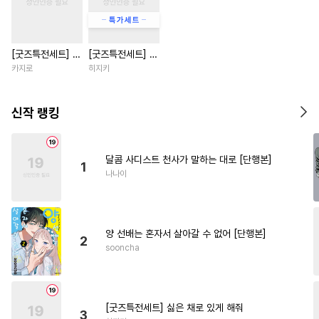
#
복수
#
질투
#
아방수
#
판타지
#
능력공
#
후회수
[굿즈특전세트] 강
[굿즈특전세트] 싫
#
오메가버스
#
달달물
아지과 남자친구
은 채로 있게 해줘
카지로
히지키
#
절륜공
#
명랑수
외전
#
학원/캠퍼스
#
감금/강제
신작 랭킹
#
능욕
#
벤츠공
#
나이차커플
#
변태수
달콤 사디스트 천사가 말하는 대로 [단행본]
1
#
개그/코믹
#
기억상실
나나이
#
변태
#
까칠공
#
난폭공
#
친구>연인
#
서양풍
양 선배는 혼자서 살아갈 수 없어 [단행본]
#
연예계
#
능력수
#
촉수
2
sooncha
#
적극수
#
동정공
#
동정수
#
동양풍
#
연하수
#
하드코어
#
미인수
[굿즈특전세트] 싫은 채로 있게 해줘
3