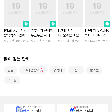
[이브] XL비서의
카부라기 선생의
[루비] 끄집어내
[크림툰] SPUNK
탐욕섹스 ~안이 흠
두근두근 사죄 방
줘, 숨겨온 마음
Y GOBLIN -스펑
뻑 젖을 때까지 사
문 [스크롤]
[단행본]
키 고블린- [스크
7.4천
유키나카 사쿠라노
7.9만
지유유
1천
이쿠타 무기
14.6만
이쿠야스
랑받고 있습니다~
롤]
[스크롤]
많이 찾는 만화
완결
19세 관람가
정액제
이벤트
할리퀸
스크롤
10배 적립, 2시간 먼저
원스토어에서
완전판+
설치
완전판 설치