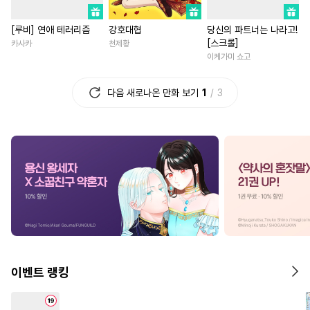
#
수한정다정공
#
상처공
#
집착남
#
상처녀
#
일상
[루비] 연애 테러리즘
강호대협
당신의 파트너는 나라고!
#
헌신수
#
평범공
#
조교
#
다정남
#
죽음/살인
[스크롤]
카사카
천제황
#
사랑꾼공
#
초딩공
#
학원/캠퍼스
#
로맨스
이케가미 쇼고
#
트라우마
#
웹툰단행본
#
연애/결혼
#
연상연하
다음 새로나온 만화 보기
1
3
#
첫사랑
#
평범수
#
침착수
#
평범녀
#
친구>연인
#
떡대수
#
배틀연애
#
인외존재
#
능력녀
#
현대물
#
애증관계
#
원나잇
#
직진녀
#
환생
#
문란공
#
OO버스
#
애증관계
#
직진남
#
사제관계
#
다각관계
#
후회녀
#
고수위
#
동거
#
유혹
#
능욕수
#
소심수
#
부부
#
재벌남
#
친구
#
섹스파트너
#
장발공
#
나이차커플
#
능글남
#
병약수
#
헌신공
#
단정수
#
섹스파트너
#
첫사랑
이벤트 랭킹
#
미남공
#
성인용품
#
영혼바뀜
#
소설원작
#
개아가공
#
다정수
#
다정남
#
현대물