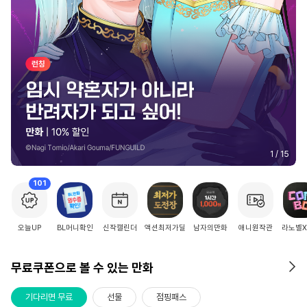
2
/
15
101
오늘UP
BL머니확인
신작캘린더
액션최저가딜
남자의만화
애니원작관
라노벨
무료쿠폰으로 볼 수 있는 만화
기다리면 무료
선물
점핑패스