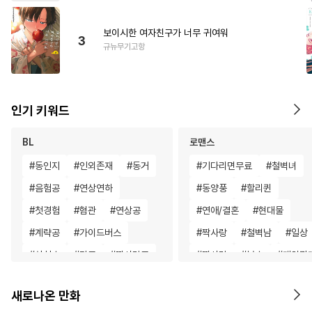
보이시한 여자친구가 너무 귀여워
3
규뉴무기고항
인기 키워드
BL
로맨스
#
동인지
#
인외존재
#
동거
#
기다리면무료
#
철벽녀
#
음험공
#
연상연하
#
동양풍
#
할리퀸
#
첫경험
#
혐관
#
연상공
#
연애/결혼
#
현대물
#
계략공
#
가이드버스
#
짝사랑
#
철벽남
#
일상
#
상처수
#
강공
#
짝사랑공
#
짝사랑
#
복수
#
계약관
#
계략수
#
변태공
#
순정공
#
연하남
#
평범남
#
복수
새로나온 만화
#
츤데레수
#
오해/착각
#
영상화
#
첫경험