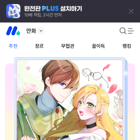
만화
추천
장르
무협관
꿀이득
랭킹