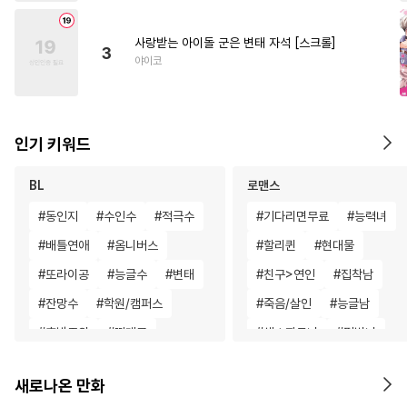
사랑받는 아이돌 군은 변태 자석 [스크롤]
3
야이코
인기 키워드
BL
로맨스
#
동인지
#
수인수
#
적극수
#
기다리면무료
#
능력녀
#
배틀연애
#
옴니버스
#
할리퀸
#
현대물
#
또라이공
#
능글수
#
변태
#
친구>연인
#
집착남
#
잔망수
#
학원/캠퍼스
#
죽음/살인
#
능글남
#
후방주의
#
떡대공
#
섹스파트너
#
평범녀
#
음험공
#
대물공
#
다정남
#
오피스물
#
일
새로나온 만화
#
만화단편
#
조폭공
#
애증관계
#
철벽남