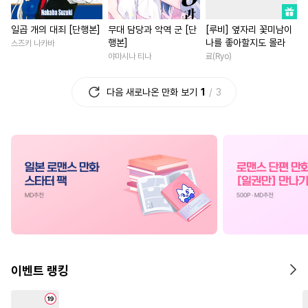
#
개아가공
#
재벌공
#
배틀연애
#
후회남
일곱 개의 대죄 [단행본]
무대 담당과 악역 군 [단
[루비] 옆자리 꽃미남이
#
츤데레공
#
힐링물
#
로맨스
#
직진남
#
게임
행본]
나를 좋아할지도 몰라
스즈키 나카바
#
현대물
#
OO버스
#
강수
#
첫사랑
#
서양풍
야마시나 티나
료(Ryo)
#
짝사랑
#
초능력
#
혐관
#
삼각관계
#
복수물
#
부
다음 새로나온 만화 보기
1
3
#
얼빠수
#
미인수
#
무심수
#
직진녀
#
연예계
#
삼각관계
#
침착수
#
계약관계
#
능욕
#
친구
#
동정공
#
쓰레기공
#
첫사랑
#
연애/결혼
#
섹스파트너
#
떡대수
#
무심남
#
후회녀
#
평범
#
까칠수
#
동정수
#
임신수
#
짝사랑
#
짝사랑
#
까칠
#
역사/시대물
#
장발
#
명문세가
#
소년
#
계략
#
동양풍
#
조교
#
일상
#
사제관계
#
성장물
#
무심공
#
집착공
#
강공
#
현대물
#
다정남
#
조신
이벤트 랭킹
#
사제관계
#
쓰레기수
#
동양풍
#
재벌남
#
연하
#
동거
#
BDSM
#
고수위
#
학원/캠퍼스
#
환생물