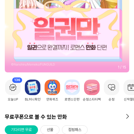
2
/
15
136
오늘UP
BL머니확인
만화퀴즈
로맨스단편
순정스타터팩
순정
신작캘
무료쿠폰으로 볼 수 있는 만화
기다리면 무료
선물
점핑패스