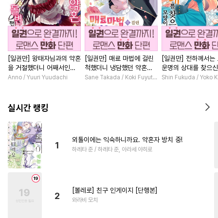
[일권만] 왕태자님과의 약혼
[일권만] 매료 마법에 걸린
[일권만] 전하께서는
을 거절했더니 어째서인지
척했더니 냉담했던 약혼자
운명의 상대를 찾으신
얀데레로 돌변했습니다 [단
가 맹목적인 사랑꾼이 되었
이네요 (웃음) [단행본
Anno / Yuuri Yuudachi
Sane Takada / Koki Fuyutsuki
Shin Fukuda / Yoko 
행본]
습니다 [단행본]
실시간 랭킹
외톨이에는 익숙하니까요. 약혼자 방치 중!
1
하레타 준 / 하레타 준, 아라세 야히로
[볼레로] 친구 인게이지 [단행본]
2
와라비 모치