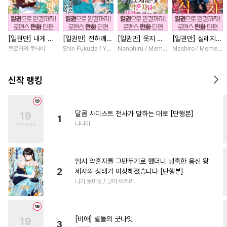
#
유혹
#
연상공
#
친구>연인
#
직진공
[일권만] 내게 간
[일권만] 전하께서
[일권만] 웃지 않
[일권만] 실례지만
#
수인
#
명랑수
#
절륜공
섭하지 않겠다던
는 오늘도 운명의
는 약혼자님이 사
약혼자님, 당신의
쿠로카와 쿠사비
Shin Fukuda / Yoko Kurosu
Nanohiru / Memeko
Mashiro / Memeko
#
계약관계
#
능욕공
냉정한 남편이 어
상대를 찾으신 모
랑에 빠진 건 변장
눈은 장식인가요?
째선지 저만 바라
양이네요 (웃음)
한 저인 것 같습니
[단행본]
#
리맨물
#
민감수
#
서양풍
봅니다 [단행본]
[단행본]
다 [단행본]
신작 랭킹
#
단정수
#
안경수
#
육아물
#
유혹수
#
귀염수
#
상처공
달콤 사디스트 천사가 말하는 대로 [단행본]
1
#
페티쉬
#
소심수
#
집착수
나나이
#
헌신공
#
달달물
#
질투
#
욕망수
#
초딩공
#
평범수
임시 약혼자를 그만두기로 했더니 냉혹한 용신 왕
#
인싸공
#
미남공
2
세자의 상태가 이상해졌습니다 [단행본]
나기 토미오 / 고마 아카리
#
가이드버스
#
군림수
#
연상수
#
첫경험
#
능욕
#
계략공
#
도망수
[비애] 별들의 굿나잇
3