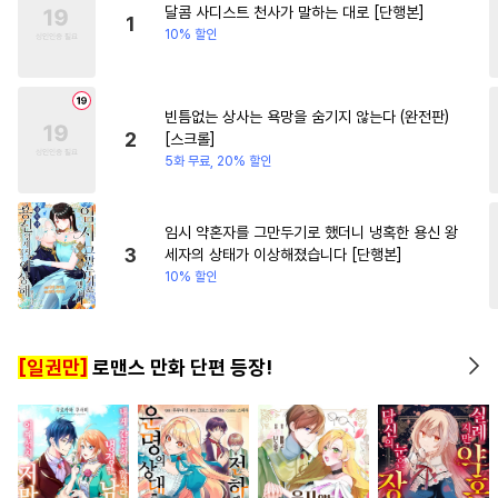
달콤 사디스트 천사가 말하는 대로 [단행본]
#
존댓말공
#
벤츠공
#
절륜남
#
일상
1
10% 할인
#
감자수
#
주종관계
#
대형견공
#
철벽수
빈틈없는 상사는 욕망을 숨기지 않는다 (완전판)
#
능글공
#
3P
2
[스크롤]
#
수한정다정공
#
능력수
5화 무료, 20% 할인
#
순정수
#
헤테로공
#
개그/코믹
#
선후배
임시 약혼자를 그만두기로 했더니 냉혹한 용신 왕
3
세자의 상태가 이상해졌습니다 [단행본]
#
냉혈공
#
츤데레수
10% 할인
#
예민수
#
키작공
#
오메가버스
#
사랑꾼공
[일권만]
로맨스 만화 단편 등장!
#
첫사랑
#
계략수
#
순정공
#
문란수
#
친구
#
회귀물
#
광공
#
인외존재
#
다공일수
#
웹툰단행본