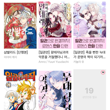
#
아방수
#
피폐물
#
까칠공
#
다각관계
#
판타지/SF
#
난폭공
#
연하공
#
재회물
#
드라마
#
첫경험
#
철벽
#
미인공
#
애증관계
#
소설원작
#
선후배
#
자낮수
#
상처수
#
연하수
#
영혼바뀜
#
역사/시대물
#
연예계
#
문란공
#
복수
#
재회물
#
영상화
#
기억상실
#
판타지
#
절륜
#
친구
#
평범남
#
평범공
#
동물
#
다정공
#
회귀물
#
친구>연인
샴발라드 [단행본]
[일권만] 왕태자님과의
[일권만] 죽을 뻔한 늑대
약혼을 거절했더니 어째
가 운명의 짝이 되기까지
마야마 케이
#
헌신수
#
부부
#
오해/착각
#
인외존재
#
동거
#
상처
서인지 얀데레로 돌변했
[단행본]
Anno / Yuuri Yuudachi
카놀라 유
#
변태공
#
하드코어
#
개그/코믹
#
원나잇
습니다 [단행본]
#
후회공
#
SM
#
굴림수
#
성장물
#
육아물
#
로맨
#
다각관계
#
연상연하
#
힐링물
#
우정
#
짝사랑공
#
소설원작
#
학원/캠퍼스
#
나이차커플
#
후회수
#
변태수
#
능욕수
#
직진남
#
연상연하
#
성인용품
#
드라마
#
고수위
#
연애/결혼