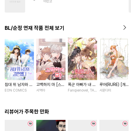
아린코
#
이세계물
#
모럴리스
#
감금/강제
#
트라우마
#
촉수
#
미남수
#
원나잇
BL/순정 연재 작품 전체 보기
#
다정수
#
순진수
#
능력공
침대 위 남자와 결
고백하지 마 [스크
폭군 아빠가 내 생
루어(RURE) [개
혼했다 [스크롤]
롤]
각대로 움직여요
정판] [연재]
EON COMICS
서역아
Fanqienovel, TAG.U / Fuyuaner
서문다미
[스크롤]
리뷰어가 주목한 만화