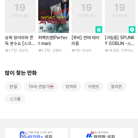
성욕 덩어리와 쫀
퍼팩트맨(Perfec
[루비] 연애 테러
[크림툰] SPUNK
득 분수쇼 [스크
t man)
리즘
Y GOBLIN -스펑
롤]
키 고블린- [스크
1.7만
오모치.
1.7만
고행석
1천
카사카
14.8만
이쿠야스
롤]
많이 찾는 만화
완결
19세 관람가
정액제
이벤트
할리퀸
스크롤
10배 적립, 2시간 먼저
원스토어에서
완전판+
설치
완전판 설치