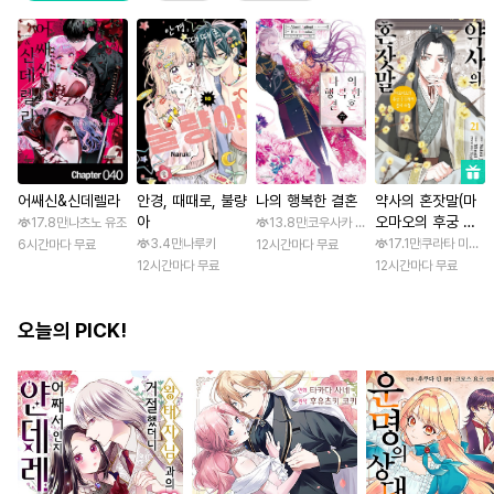
어쌔신&신데렐라
안경, 때때로, 불량
나의 행복한 결혼
약사의 혼잣말(마
아
오마오의 후궁 수
17.8만
나츠노 유조
13.8만
코우사카 리토 / 아기토기 아쿠미
수께끼 풀이수첩)
3.4만
나루키
17.1만
쿠라타 미노지 
6시간마다 무료
12시간마다 무료
12시간마다 무료
12시간마다 무료
오늘의 PICK!