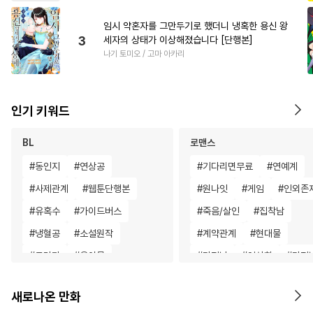
임시 약혼자를 그만두기로 했더니 냉혹한 용신 왕
3
세자의 상태가 이상해졌습니다 [단행본]
나기 토미오 / 고마 아카리
인기 키워드
BL
로맨스
#
동인지
#
연상공
#
기다리면무료
#
연예계
#
사제관계
#
웹툰단행본
#
원나잇
#
게임
#
인외존
#
유혹수
#
가이드버스
#
죽음/살인
#
집착남
#
냉혈공
#
소설원작
#
계약관계
#
현대물
#
드라마
#
육아물
#
다정남
#
영상화
#
다정
#
대형견공
#
도망수
#
연상연하
#
학원/캠퍼스
새로나온 만화
#
이세계물
#
상처공
#
변태
#
친구
#
배틀연애
#
철벽