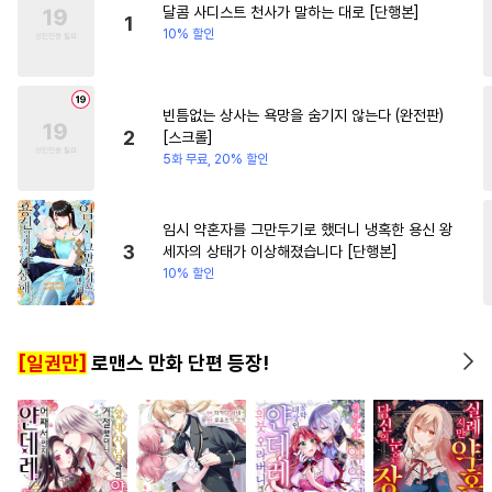
달콤 사디스트 천사가 말하는 대로 [단행본]
#
까칠공
#
능욕
#
첫사랑
#
첫사랑
#
절륜남
1
10% 할인
#
초딩공
#
학원/캠퍼스
#
일상
#
얼빠수
#
헤테로공
빈틈없는 상사는 욕망을 숨기지 않는다 (완전판)
#
동물
#
강수
#
유혹
2
[스크롤]
#
리맨물
#
강공
#
침착수
5화 무료, 20% 할인
#
연하공
#
순정수
#
직진공
#
선후배
#
까칠수
#
재벌공
임시 약혼자를 그만두기로 했더니 냉혹한 용신 왕
3
세자의 상태가 이상해졌습니다 [단행본]
#
현대물
#
문란수
#
욕망수
10% 할인
#
변태수
#
만화단편
#
수인수
#
회귀물
#
연상수
[일권만]
로맨스 만화 단편 등장!
#
아방수
#
평범수
#
다정공
#
성인용품
#
섹스파트너
#
하드코어
#
계약관계
#
고수위
#
원나잇
#
안경수