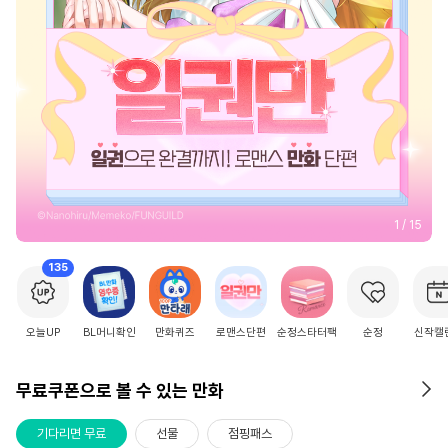
2
/
15
135
오늘UP
BL머니확인
만화퀴즈
로맨스단편
순정스타터팩
순정
신작캘
무료쿠폰으로 볼 수 있는 만화
기다리면 무료
선물
점핑패스