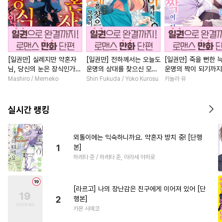
[일권만] 실례지만 약혼자
[일권만] 전하께서는 오늘도
[일권만] 죽을 뻔한 
님, 당신의 눈은 장식인가
운명의 상대를 찾으신 모양
운명의 짝이 되기까지
요? [단행본]
이네요 (웃음) [단행본]
본]
Mashiro / Memeko
Shin Fukuda / Yoko Kurosu
카놀라 유
실시간 랭킹
외톨이에는 익숙하니까요. 약혼자 방치 중! [단행
1
본]
하레타 준 / 하레타 준, 아라세 야히로
[라르고] 나의 장난감은 친구에게 이어져 있어 [단
2
행본]
카몬 사에코