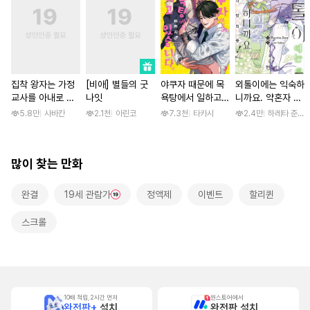
집착 왕자는 가정
[비애] 별들의 굿
야쿠자 때문에 목
외톨이에는 익숙하
교사를 아내로 맞
나잇
욕탕에서 일하고
니까요. 약혼자 방
이하고 싶다 [스크
있습니다 [단행본]
치 중! [단행본]
5.8만
사바칸
2.1천
아린코
7.3천
타카시
2.4만
하레타 준 / 
롤]
많이 찾는 만화
완결
19세 관람가
정액제
이벤트
할리퀸
스크롤
10배 적립, 2시간 먼저
원스토어에서
완전판+
설치
완전판 설치