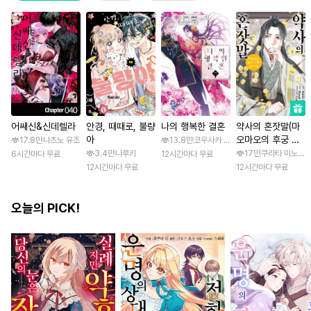
어쌔신&신데렐라
안경, 때때로, 불량
나의 행복한 결혼
약사의 혼잣말(마
아
오마오의 후궁 수
17.8만
나츠노 유조
13.8만
코우사카 리토 / 아기토기 아쿠미
수께끼 풀이수첩)
3.4만
나루키
17만
쿠라타 미노지 /
6시간마다 무료
12시간마다 무료
12시간마다 무료
12시간마다 무료
오늘의 PICK!