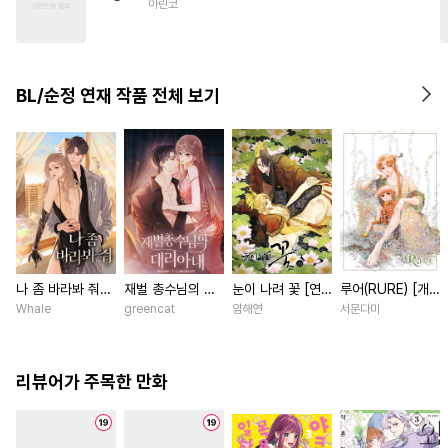
아린코
#
능력공
#
다공일수
BL/순정 연재 작품 전체 보기
나 좀 바라봐 줘
재벌 총수님의 대
눈이 나려 꽃 [연
루어(RURE) [개
[스크롤]
리아내 [스크롤]
재]
정판] [연재]
Whale
greencat
임해연
서문다미
리뷰어가 주목한 만화