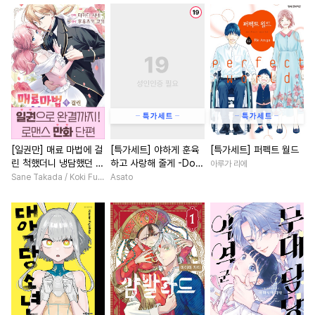
#
츤데레공
#
힐링물
#
성장물
#
친구>연인
#
난폭공
#
연하수
#
떡대공
#
힐링물
#
섹스파트너
#
능력수
#
짝사랑
#
미인수
#
절륜
#
선후배
#
애증관
#
예민수
#
옴니버스
#
개그/코믹
#
능력녀
#
잔망수
#
주종관계
#
고수위
#
친구
#
초능력
#
재회물
#
군림수
#
나이차커플
#
직진남
#
상처수
#
부부
#
혐관
#
후회녀
#
소설원작
[일권만] 매료 마법에 걸
[특가세트] 야하게 훈육
[특가세트] 퍼펙트 월드
린 척했더니 냉담했던 약
하고 사랑해 줄게 -Dom
아루가 리에
#
철벽수
#
능글공
#
명문세가
#
직진녀
혼자가 맹목적인 사랑꾼
／Sub 유니버스-
Sane Takada / Koki Fuyutsuki
Asato
#
감금/강제
#
명랑수
#
오피스물
#
계략남
이 되었습니다 [단행본]
#
또라이공
#
역사/시대물
#
동양풍
#
영혼바뀜
#
계략수
#
쓰레기공
#
까칠남
#
첫경험
#
평범
#
후방주의
#
오메가버스
#
첫사랑
#
직진남
#
환생
#
쓰레기수
#
첫경험
#
철벽녀
#
현대물
#
수한정다정공
#
인외존재
#
판타지/SF
#
연하남