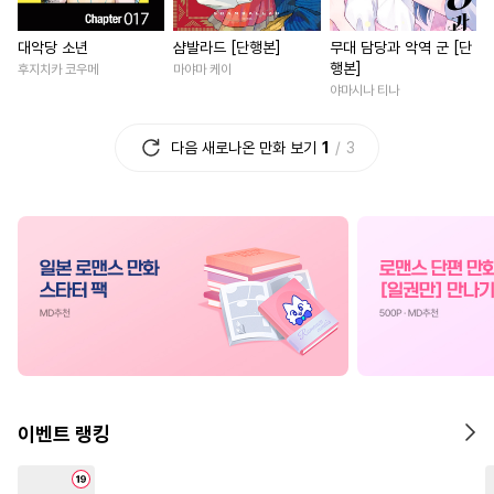
#
임신수
#
키작공
#
헌신수
#
소년
#
드라마
#
무심남
대악당 소년
샴발라드 [단행본]
무대 담당과 악역 군 [단
#
후회수
#
질투
#
동정공
#
연애/결혼
#
복수
행본]
후지치카 코우메
마야마 케이
#
촉수
#
다각관계
#
미남수
#
역사/시대물
#
후회남
야마시나 티나
#
헌신공
#
민감수
#
평범공
#
일상
#
부부
#
친구>연
다음 새로나온 만화 보기
1
3
#
떡대수
#
벤츠공
#
계략공
#
회귀물
#
서양풍
#
평범
#
동거
#
미인공
#
적극수
#
학원/캠퍼스
#
짝사랑
#
다정수
#
트라우마
#
3P
#
재벌남
#
짝사랑
#
무심공
#
삼각관계
#
연애/결혼
#
우정
#
로맨
#
후회공
#
오해/착각
#
장발
#
조신남
#
평범녀
#
할리
#
절륜공
#
대물공
#
소심수
#
삼각관계
#
능욕
#
조폭공
#
BDSM
#
자낮수
#
다각관계
#
재회물
#
기억상실
#
조교
#
연예계
#
육아물
#
사제관계
#
동
이벤트 랭킹
#
친구
#
짝사랑공
#
동양풍
#
성장물
#
복수물
#
능글
#
동정수
#
감자수
#
달달물
#
로맨스
#
상처녀
#
일상