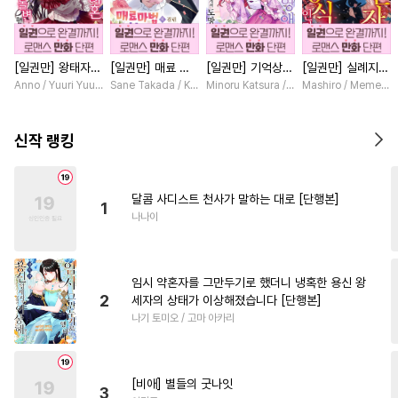
#
인싸공
#
SM
#
OO버스
#
사랑꾼공
#
변태공
[일권만] 왕태자님
[일권만] 매료 마
[일권만] 기억상실
[일권만] 실례지만
#
음험공
#
무심수
#
서양풍
과의 약혼을 거절
법에 걸린 척했더
악역 영애는 공략
약혼자님, 당신의
Anno / Yuuri Yuudachi
Sane Takada / Koki Fuyutsuki
Minoru Katsura / Mizune
Mashiro / Memeko
#
모럴리스
#
츤데레수
했더니 어째서인지
니 냉담했던 약혼
대상인 얀데레 의
눈은 장식인가요?
얀데레로 돌변했습
자가 맹목적인 사
붓 오라버니에게서
[단행본]
#
능욕공
#
친구>연인
니다 [단행본]
랑꾼이 되었습니다
도망칠 수가 없다
신작 랭킹
[단행본]
[단행본]
#
집착수
#
판타지
#
광공
#
연상연하
#
개그/코믹
달콤 사디스트 천사가 말하는 대로 [단행본]
1
#
능욕수
#
능글수
#
피폐물
나나이
#
단정수
#
순진수
#
애증관계
#
수인
#
굴림수
임시 약혼자를 그만두기로 했더니 냉혹한 용신 왕
#
집착공
#
개아가공
2
세자의 상태가 이상해졌습니다 [단행본]
나기 토미오 / 고마 아카리
#
귀염수
#
순정공
#
페티쉬
#
문란공
#
미남공
#
존댓말공
#
배틀연애
[비애] 별들의 굿나잇
3