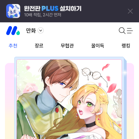
만화
추천
장르
무협관
꿀이득
랭킹