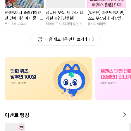
#
감자수
#
상처수
#
짝사랑
#
학원/캠퍼스
전생했더니 슬라임이었
싱글남 모집! 제 아내 범
[일권만] 파혼당했지만,
#
만화단편
#
자낮수
#
짝사랑
#
연애/결혼
던 건에 대하여 이문 : 마
하실 분? [단행본]
스도 부장님께 사랑받고
#
인외존재
#
일상
#
난폭공
#
능력녀
#
평범녀
#
원나
국에 사는 트리니티 [단
있습니다 [단행본]
토노 타에 / 후세
와라비 모치, 디지털 장인 X
유카와 아미코
행본]
#
평범공
#
절륜공
#
임신수
#
고수위
#
평범녀
다음 새로나온 만화 보기
1
3
#
음험공
#
적극수
#
학원/캠퍼스
#
친구>연인
#
하드코어
#
연상공
#
연상연하
#
능글남
#
사랑꾼공
#
개그/코믹
#
나이차커플
#
첫사랑
#
능욕
#
순정수
#
집착남
#
동양풍
#
철벽
#
웹툰단행본
#
동양풍
#
친구
#
드라마
#
철벽남
#
힐링물
#
헤테로공
#
상처녀
#
무심남
#
동거
#
상처공
#
문란수
#
후회남
#
조신남
#
환생
#
트라우마
#
애증관계
#
일상
#
계약관계
이벤트 랭킹
#
능욕수
#
재벌공
#
혐관
#
오피스물
#
로맨스
#
우
#
쓰레기공
#
성인용품
#
성장물
#
힐링물