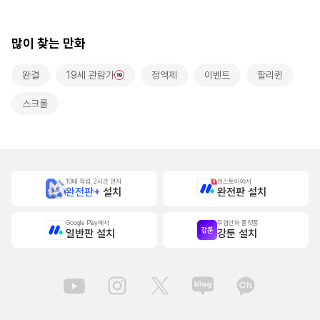
랑받고 있습니다~
[스크롤]
많이 찾는 만화
완결
19세 관람가
정액제
이벤트
할리퀸
스크롤
10배 적립, 2시간 먼저
원스토어에서
완전판+
설치
완전판 설치
Google Play에서
무협만화 플랫폼
일반판 설치
강툰 설치