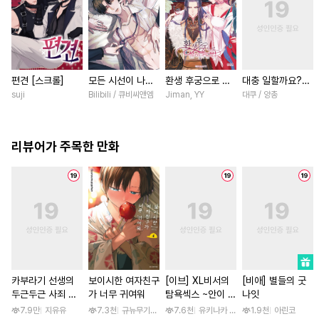
편견 [스크롤]
모든 시선이 나에
환생 후궁으로 살
대충 일할까요?
게 [스크롤]
아가는 법 [스크
[스크롤]
suji
Bilibili / 큐비씨앤엠
Jiman, YY
대쿠 / 양총
롤]
리뷰어가 주목한 만화
카부라기 선생의
보이시한 여자친구
[이브] XL비서의
[비애] 별들의 굿
두근두근 사죄 방
가 너무 귀여워
탐욕섹스 ~안이 흠
나잇
문 [스크롤]
뻑 젖을 때까지 사
7.9만
지유유
7.3천
규뉴무기고항
7.6천
유키나카 사쿠라노
1.9천
아린코