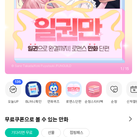
2
/
15
135
오늘UP
BL머니확인
만화퀴즈
로맨스단편
순정스타터팩
순정
신작캘
무료쿠폰으로 볼 수 있는 만화
기다리면 무료
선물
점핑패스