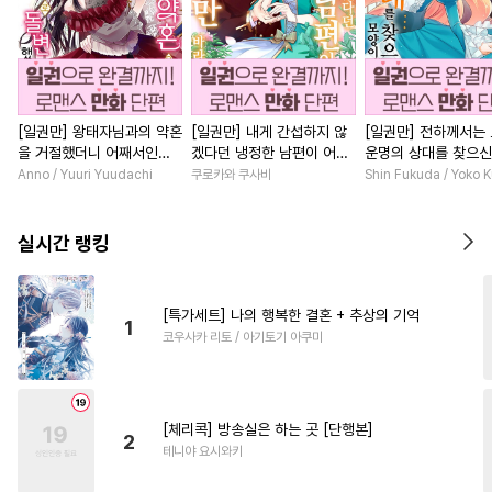
[일권만] 왕태자님과의 약혼
[일권만] 내게 간섭하지 않
[일권만] 전하께서는
을 거절했더니 어째서인지
겠다던 냉정한 남편이 어째
운명의 상대를 찾으신
얀데레로 돌변했습니다 [단
선지 저만 바라봅니다 [단행
이네요 (웃음) [단행본
Anno / Yuuri Yuudachi
쿠로카와 쿠사비
Shin Fukuda / Yoko 
행본]
본]
실시간 랭킹
[특가세트] 나의 행복한 결혼 + 추상의 기억
1
코우사카 리토 / 아기토기 아쿠미
[체리콕] 방송실은 하는 곳 [단행본]
2
테니야 요시와키