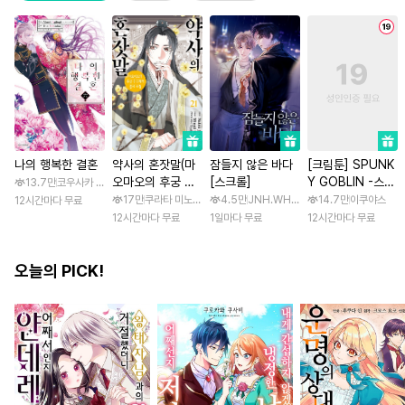
나의 행복한 결혼
약사의 혼잣말(마
잠들지 않은 바다
[크림툰] SPUNK
오마오의 후궁 수
[스크롤]
Y GOBLIN -스펑
13.7만
코우사카 리토 / 아기토기 아쿠미
수께끼 풀이수첩)
키 고블린- [스크
17만
쿠라타 미노지 / 휴우가 나츠
4.5만
JNH.WH Studio / Lasso
14.7만
이쿠야스
12시간마다 무료
롤]
12시간마다 무료
1일마다 무료
12시간마다 무료
오늘의 PICK!