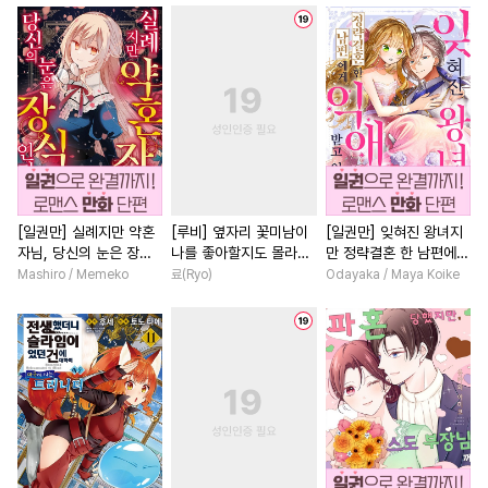
#
단정수
#
침착수
#
촉수
#
다정남
#
명문세가
#
다각관계
#
드라마
#
재회물
#
성장물
#
선후배
#
귀염수
#
소설원작
#
연애/결혼
#
후방주의
#
굴림수
#
절륜
#
첫사랑
#
계략남
#
연상수
#
변태수
#
연예계
#
현대물
#
복수
#
게임
#
OO버스
#
또라이공
#
섹스파트너
#
애증관계
#
다정수
#
집착수
#
육아물
#
육아물
#
직진녀
#
부부
[일권만] 실례지만 약혼
[루비] 옆자리 꽃미남이
[일권만] 잊혀진 왕녀지
자님, 당신의 눈은 장식
나를 좋아할지도 몰라
만 정략결혼 한 남편에게
#
페티쉬
#
능욕공
#
판타지
#
현대물
#
회귀물
#
소년
인가요? [단행본]
[단행본]
익애받고 있습니다 [단행
Mashiro / Memeko
료(Ryo)
Odayaka / Maya Koike
#
아방수
#
츤데레공
#
일상
#
개그/코믹
#
서양
본]
#
학원/캠퍼스
#
무심공
#
다각관계
#
할리퀸
#
대물공
#
옴니버스
#
복수물
#
절륜남
#
까칠
#
짝사랑공
#
냉혈공
#
친구>연인
#
사제관계
#
다공일수
#
질투
#
평범남
#
선후배
#
후회
#
역사/시대물
#
쓰레기수
#
인외존재
#
배틀연애