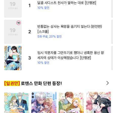
달콤 사디스트 천사가 말하는 대로 [단행본]
#
계략공
#
순정공
#
강수
1
10% 할인
#
강공
#
미남수
#
조교
#
연상연하
#
무심수
빈틈없는 상사는 욕망을 숨기지 않는다 (완전판)
#
안경수
#
변태공
2
[스크롤]
#
소설원작
#
예민수
#
장발
5화 무료, 20% 할인
#
까칠공
#
회귀물
#
원나잇
#
주종관계
#
감금/강제
임시 약혼자를 그만두기로 했더니 냉혹한 용신 왕
3
세자의 상태가 이상해졌습니다 [단행본]
#
리맨물
#
부부
10% 할인
#
오메가버스
#
능력수
#
소심수
#
능력공
#
벤츠공
[일권만]
로맨스 만화 단편 등장!
#
군림수
#
미인수
#
현대물
#
순진수
#
욕망수
#
떡대수
#
츤데레수
#
친구
#
다정공
#
변태
#
미남공
#
유혹