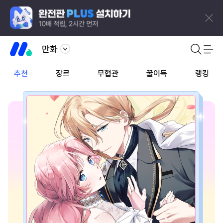
만화
추천
장르
무협관
꿀이득
랭킹