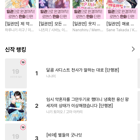
#
계략수
#
모럴리스
#
유혹수
#
동정수
#
조폭공
[일권만] 제 약혼
[일권만] 모든 것
[일권만] 웃지 않
[일권만] 매료 마
#
집착공
#
BDSM
#
동거
은 취소되었습니다
을 포기한 평범한
는 약혼자님이 사
법에 걸린 척했더
하루나기 리구 / 미즈메
나츠미 / 시바노 이즈미
Nanohiru / Memeko
Sane Takada / Koki
#
평범수
#
도망수
[단행본]
영애는 젊은 빙제
랑에 빠진 건 변장
니 냉담했던 약혼
의 총애를 받는다
한 저인 것 같습니
자가 맹목적인 사
#
오해/착각
#
3P
[단행본]
다 [단행본]
랑꾼이 되었습니다
신작 랭킹
[단행본]
#
섹스파트너
#
가이드버스
#
문란공
#
삼각관계
달콤 사디스트 천사가 말하는 대로 [단행본]
1
#
친구>연인
#
동물
나나이
#
짝사랑
#
연하공
#
수인수
#
대형견공
#
고수위
#
SM
임시 약혼자를 그만두기로 했더니 냉혹한 용신 왕
#
능글수
#
능글공
#
떡대공
2
세자의 상태가 이상해졌습니다 [단행본]
나기 토미오 / 고마 아카리
#
민감수
#
직진공
#
키작공
#
잔망수
#
미인공
#
초딩공
#
인싸공
#
사제관계
[비애] 별들의 굿나잇
3