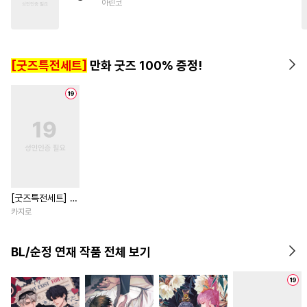
아린코
#
첫경험
#
달달물
#
까칠수
#
명랑수
#
개아가공
#
동정공
#
수한정다정공
[굿즈특전세트]
만화 굿즈 100% 증정!
#
이세계물
#
후회공
[굿즈특전세트] 강
아지과 남자친구
카지로
외전
BL/순정 연재 작품 전체 보기