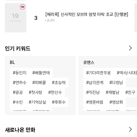
[체리콕] 신사적인 모브의 암컷 타락 조교 [단행본]
3
나나이
인기 키워드
BL
로맨스
#
동인지
#
배틀연애
#
기다리면무료
#
역사/시대
#
연하수
#
피폐물
#
초능력
#
삼각관계
#
다정남
#
광공
#
첫사랑
#
헌신수
#
직진남
#
재벌남
#
친구
#
수인
#
기억상실
#
후회수
#
영혼바뀜
#
영상화
#
재회물
#
존댓말공
#
연예계
#
첫경험
#
연하
#
철벽수
#
헌신공
#
얼빠수
#
판타지/SF
#
직진남
새로나온 만화
#
서양풍
#
계약관계
#
로맨스
#
능욕
#
죽음/