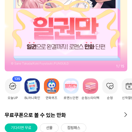
2
/
15
135
오늘UP
BL머니확인
만화퀴즈
로맨스단편
순정스타터팩
순정
신작캘
무료쿠폰으로 볼 수 있는 만화
기다리면 무료
선물
점핑패스