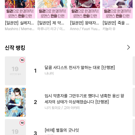
#
까칠공
#
첫경험
#
모럴리스
#
계략수
[일권만] 실례지만
[일권만] 제 약혼
[일권만] 왕태자님
[일권만] 죽을 뻔
#
무심공
#
적극수
#
순정수
약혼자님, 당신의
은 취소되었습니다
과의 약혼을 거절
한 늑대가 운명의
Mashiro / Memeko
하루나기 리구 / 미즈메
Anno / Yuuri Yuudachi
카놀라 유
#
회귀물
#
문란수
#
냉혈공
눈은 장식인가요?
[단행본]
했더니 어째서인지
짝이 되기까지 [단
[단행본]
얀데레로 돌변했습
행본]
#
달달물
#
욕망수
#
후회공
니다 [단행본]
신작 랭킹
#
계략공
#
성인용품
#
짝사랑공
#
직진공
달콤 사디스트 천사가 말하는 대로 [단행본]
1
#
다공일수
#
후방주의
나나이
#
키작공
#
헌신공
#
츤데레수
#
강수
임시 약혼자를 그만두기로 했더니 냉혹한 용신 왕
#
또라이공
#
일상
2
세자의 상태가 이상해졌습니다 [단행본]
나기 토미오 / 고마 아카리
#
만화단편
#
미남공
#
짝사랑
#
동정공
#
계약관계
#
잔망수
[비애] 별들의 굿나잇
3