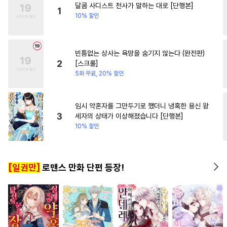
달콤 사디스트 천사가 말하는 대로 [단행본]
#
드라마
#
수인수
#
떡대공
#
배틀연애
#
오피스물
1
10% 할인
#
무심수
#
유혹수
#
초능력
#
드라마
#
다정남
#
순진수
#
현대물
#
변태공
빈틈없는 상사는 욕망을 숨기지 않는다 (완전판)
#
오해/착각
#
인외존재
2
[스크롤]
#
집착수
#
힐링물
#
민감수
5화 무료, 20% 할인
#
음험공
#
선후배
#
후회수
#
다각관계
#
귀염수
임시 약혼자를 그만두기로 했더니 냉혹한 용신 왕
3
세자의 상태가 이상해졌습니다 [단행본]
#
예민수
#
헤테로공
#
혐관
10% 할인
#
촉수
#
다정공
#
동거
#
판타지
#
얼빠수
[일권만]
로맨스 만화 단편 등장!
#
개아가공
#
부부
#
역사/시대물
#
수한정다정공
#
동정수
#
대물공
#
트라우마
#
연예계
#
능욕