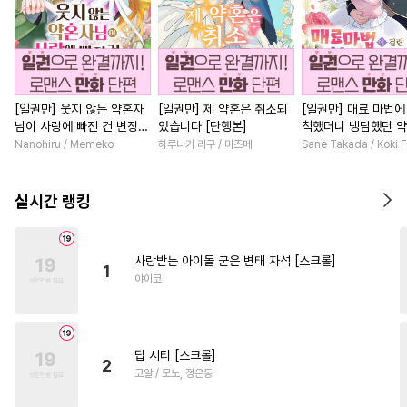
[일권만] 웃지 않는 약혼자
[일권만] 제 약혼은 취소되
[일권만] 매료 마법에
님이 사랑에 빠진 건 변장한
었습니다 [단행본]
척했더니 냉담했던 
저인 것 같습니다 [단행본]
가 맹목적인 사랑꾼이
Nanohiru / Memeko
하루나기 리구 / 미즈메
Sane Takada / Koki F
습니다 [단행본]
실시간 랭킹
사랑받는 아이돌 군은 변태 자석 [스크롤]
1
야이코
딥 시티 [스크롤]
2
코알 / 모노, 정은동