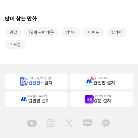
본]
본]
많이 찾는 만화
완결
19세 관람가
정액제
이벤트
할리퀸
스크롤
10배 적립, 2시간 먼저
원스토어에서
완전판+
설치
완전판 설치
Google Play에서
무협만화 플랫폼
일반판 설치
강툰 설치