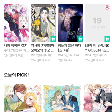
나의 행복한 결혼
약사의 혼잣말(마
잠들지 않은 바다
[크림툰] SPUNK
오마오의 후궁 수
[스크롤]
Y GOBLIN -스펑
13.7만
코우사카 리토 / 아기토기 아쿠미
수께끼 풀이수첩)
키 고블린- [스크
17만
쿠라타 미노지 / 휴우가 나츠
4.5만
JNH.WH Studio / Lasso
14.7만
이쿠야스
12시간마다 무료
롤]
12시간마다 무료
1일마다 무료
12시간마다 무료
오늘의 PICK!