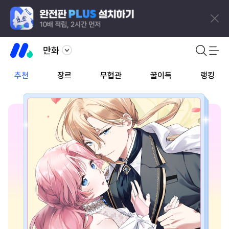
만화
추천
장르
무협관
꿀이득
랭킹