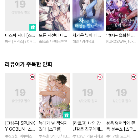
미스틱 시티 [스크
모든 시선이 나에
차가운 빛이 태양
악녀는 흑화한 공
롤]
게 [스크롤]
을 만난 것처럼
작님만 공략할 수
파란 [투믹스] / 다만 [투믹스]
Bilibili / 큐비씨앤엠
해월 / 경경유요
KUROSAWA, tukasa 
[스크롤]
있다 [스크롤]
리뷰어가 주목한 만화
[크림툰] SPUNK
늑대가 날 책임지
[라르고] 나의 장
성욕 덩어리와 쫀
Y GOBLIN -스펑
겠대 [스크롤]
난감은 친구에게
득 분수쇼 [스크
키 고블린- [단행
이어져 있어 [단행
롤]
5.2천
이쿠야스
4천
Shijiu / liubeili
1.3만
카몬 사에코
1.7만
오모치.