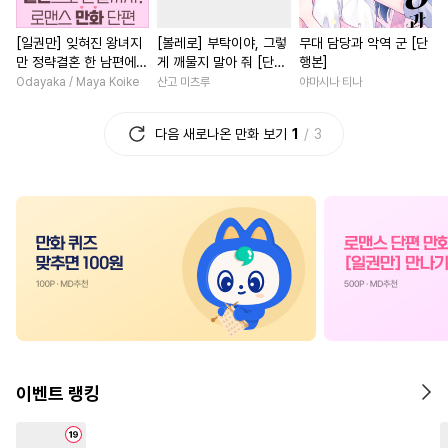
#
아방수
#
벤츠공
#
인싸공
#
소설원작
#
평범남
[일권만] 잊혀진 왕녀지
[볼레로] 부탁이야, 그렇
무대 담당과 악역 군 [단
#
문란공
#
소설원작
#
짝사랑
#
계략남
만 정략결혼 한 남편에게
게 깨물지 말아 줘 [단행
행본]
#
능욕공
#
굴림수
#
연애/결혼
#
영상화
익애받고 있습니다 [단행
본]
Odayaka / Maya Koike
산고 미츠루
야마시나 티나
본]
#
기억상실
#
강공
#
리맨물
#
평범녀
#
집착남
#
일상
다음 새로나온 만화 보기
1
3
#
자낮수
#
군림수
#
첫사랑
#
동양풍
#
힐링물
#
선후
#
서양풍
#
변태수
#
철벽수
#
삼각관계
#
친구
#
주종관계
#
재회물
#
애증관계
#
동거
#
다정수
#
수인
#
죽음/살인
#
일상
#
육아
#
가이드버스
#
난폭공
#
능글남
#
철벽녀
#
변태
#
이세계물
#
연상공
#
계약관계
#
연하남
#
광공
#
순정공
#
침착수
#
나이차커플
#
평범녀
#
학원/캠퍼스
#
능력수
#
로맨스
#
연예계
#
직진
이벤트 랭킹
#
배틀연애
#
연상연하
#
섹스파트너
#
까칠남
#
삼각관계
#
임신수
#
부부
#
현대물
#
원나잇