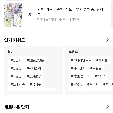
외톨이에는 익숙하니까요. 약혼자 방치 중! [단행
3
본]
하레타 준 / 하레타 준, 아라세 야히로
인기 키워드
BL
로맨스
#
동인지
#
웹툰단행본
#
기다리면무료
#
재회물
#
동양풍
#
사제관계
#
사제관계
#
무심남
#
초딩공
#
존댓말공
#
학원/캠퍼스
#
후회녀
#
쓰레기수
#
떡대수
#
서양풍
#
할리퀸
#
현대
#
단정수
#
피폐물
#
능력공
#
절륜
#
재벌남
#
첫사랑
#
미남수
#
평범수
#
로맨스
#
개그/코믹
새로나온 만화
#
츤데레공
#
대형견공
#
직진남
#
학원/캠퍼스