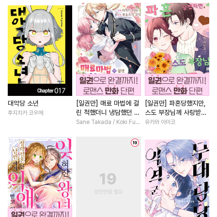
#
능글수
#
페티쉬
#
소심수
#
성장물
#
다정남
#
회귀
#
하드코어
#
도망수
#
영혼바뀜
#
조신남
#
사랑꾼공
#
명랑수
#
연상연하
#
철벽남
#
연하공
#
친구
#
질투
#
능력녀
#
친구>연인
#
옴니버스
#
안경수
#
역사/시대물
#
첫경험
#
상처공
#
절륜공
#
성장물
#
짝사랑
#
개그/코믹
#
동물
#
고수위
#
명문세가
#
다각관계
대악당 소년
[일권만] 매료 마법에 걸
[일권만] 파혼당했지만,
린 척했더니 냉담했던 약
스도 부장님께 사랑받고
후지치카 코우메
#
미인공
#
능글공
#
연상수
#
절륜남
#
연애/결혼
혼자가 맹목적인 사랑꾼
있습니다 [단행본]
Sane Takada / Koki Fuyutsuki
유카와 아미코
#
집착공
#
육아물
#
SM
#
친구>연인
#
판타지/SF
이 되었습니다 [단행본]
#
OO버스
#
원나잇
#
인외존재
#
후회남
#
쓰레기공
#
연하수
#
고수위
#
우정
#
복수물
#
상처수
#
헌신수
#
재벌공
#
소년
#
직진녀
#
능욕
#
까칠수
#
애증관계
#
친구
#
환생물
#
복수
#
조폭공
#
친구>연인
#
상처녀
#
첫사랑
#
게임