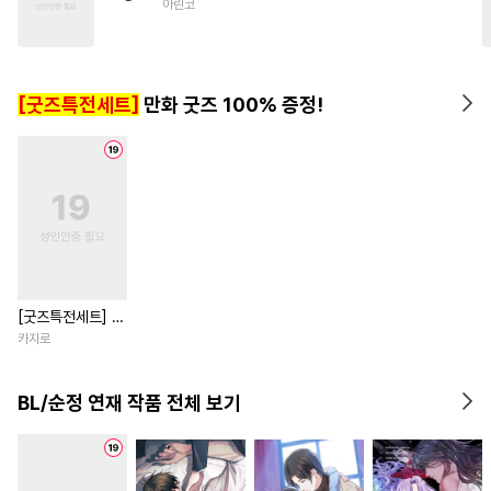
아린코
#
섹스파트너
#
평범공
#
3P
#
오메가버스
#
능욕수
#
미인수
#
조교
#
감금/강제
[굿즈특전세트]
만화 굿즈 100% 증정!
#
BDSM
#
감자수
#
장발
#
유혹
[굿즈특전세트] 강
아지과 남자친구
카지로
외전
BL/순정 연재 작품 전체 보기