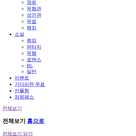
장르
무협관
성인관
무료
랭킹
소설
랭킹
판타지
무협
로맨스
BL
일반
이벤트
기다리면 무료
선물함
점핑패스
전체보기
전체보기
홈으로
전체보기 닫기