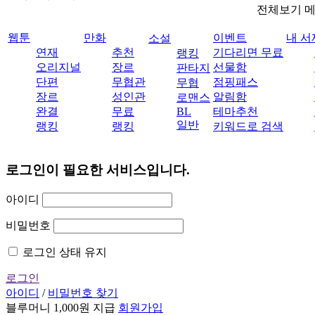
전체보기 
웹툰
만화
이벤트
내 서
소설
연재
추천
기다리면 무료
랭킹
오리지널
장르
선물함
판타지
단편
무협관
점핑패스
무협
장르
성인관
알림함
로맨스
완결
무료
BL
테마추천
일반
랭킹
랭킹
키워드로 검색
로그인이 필요한 서비스입니다.
아이디
비밀번호
로그인 상태 유지
로그인
아이디
/
비밀번호 찾기
블루머니 1,000원 지급
회원가입