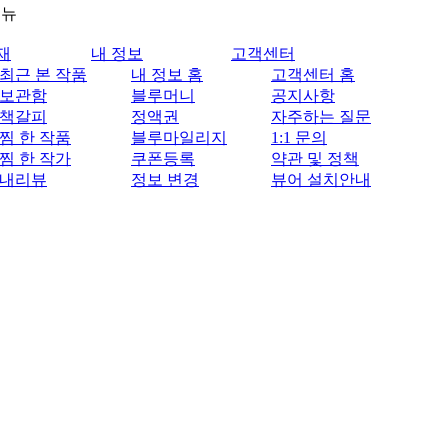
메뉴
재
내 정보
고객센터
최근 본 작품
내 정보 홈
고객센터 홈
보관함
블루머니
공지사항
책갈피
정액권
자주하는 질문
찜 한 작품
블루마일리지
1:1 문의
찜 한 작가
쿠폰등록
약관 및 정책
내리뷰
정보 변경
뷰어 설치안내