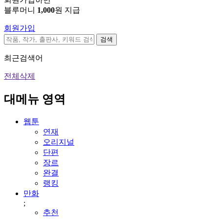
블루머니
1,000
원 지급
회원가입
검색
최근검색어
전체삭제
대메뉴 영역
웹툰
연재
오리지널
단편
장르
완결
랭킹
만화
;
추천