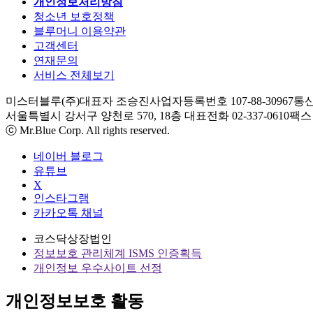
개인정보처리방침
청소년 보호정책
블루머니 이용약관
고객센터
연재문의
서비스 전체보기
미스터블루(주)
대표자 조승진
사업자등록번호 107-88-30967
통신
서울특별시 강서구 양천로 570, 18층
대표전화 02-337-0610
팩스 0
ⓒ Mr.Blue Corp. All rights reserved.
네이버 블로그
유튜브
X
인스타그램
카카오톡 채널
코스닥상장법인
정보보호 관리체계 ISMS 인증획득
개인정보 우수사이트 선정
개인정보보호 활동