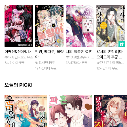
어쌔신&신데렐라
안경, 때때로, 불량
나의 행복한 결혼
약사의 혼잣말(마
아
오마오의 후궁 수
17.8만
나츠노 유조
13.8만
코우사카 리토 / 아기토기 아쿠미
수께끼 풀이수첩)
3.4만
나루키
17만
쿠라타 미노지 /
6시간마다 무료
12시간마다 무료
12시간마다 무료
12시간마다 무료
오늘의 PICK!