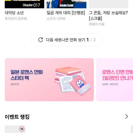
#
배틀연애
#
아방수
#
로맨스
#
친구>연인
대악당 소년
일곱 개의 대죄 [단행본]
그 콘돔, 저랑 쓰실래요?
#
유혹수
#
섹스파트너
#
나이차커플
#
짝사랑
[스크롤]
후지치카 코우메
스즈키 나카바
#
적극수
#
무심수
#
변태
#
친구
#
육아물
#
능력녀
쿠로이 카유
#
현대물
#
역사/시대물
#
동양풍
#
서양풍
#
재벌
다음 새로나온 만화 보기
1
3
#
사랑꾼공
#
동정공
#
영혼바뀜
#
후회남
#
다공일수
#
츤데레수
#
학원/캠퍼스
#
배틀연애
#
굴림수
#
키작공
#
절륜공
#
첫사랑
#
연애/결혼
#
냉혈공
#
개그/코믹
#
집착남
#
일상
#
상처녀
#
조폭공
#
판타지
#
도망수
#
애증관계
#
친구
#
회귀
#
자낮수
#
후방주의
#
철벽남
#
로맨스
#
복수
#
순정수
#
동물
#
달달물
#
죽음/살인
#
첫경험
#
귀염수
#
개아가공
#
평범녀
#
평범녀
이벤트 랭킹
#
감금/강제
#
소설원작
#
다각관계
#
계약관계
#
미인수
#
무심공
#
변태공
#
연애/결혼
#
부부