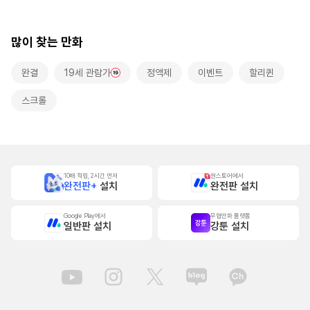
많이 찾는 만화
완결
19세 관람가
정액제
이벤트
할리퀸
스크롤
10배 적립, 2시간 먼저
원스토어에서
완전판+
설치
완전판 설치
Google Play에서
무협만화 플랫폼
일반판 설치
강툰 설치