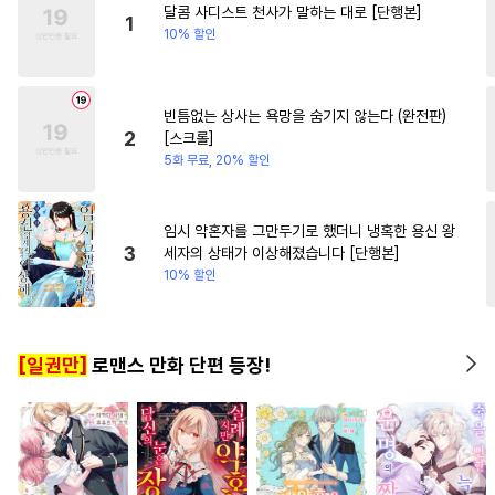
달콤 사디스트 천사가 말하는 대로 [단행본]
#
츤데레공
#
잔망수
1
10% 할인
#
웹툰단행본
#
재회물
#
얼빠수
#
상처수
#
계략수
빈틈없는 상사는 욕망을 숨기지 않는다 (완전판)
#
촉수
#
부부
#
인싸공
2
[스크롤]
#
까칠공
#
SM
#
연하공
5화 무료, 20% 할인
#
평범수
#
쓰레기수
#
트라우마
#
헤테로공
임시 약혼자를 그만두기로 했더니 냉혹한 용신 왕
3
세자의 상태가 이상해졌습니다 [단행본]
#
인외존재
#
능력공
10% 할인
#
재벌공
#
강공
#
고수위
#
또라이공
#
능글수
[일권만]
로맨스 만화 단편 등장!
#
집착수
#
힐링물
#
난폭공
#
원나잇
#
가이드버스
#
대형견공
#
대물공
#
일상
#
상처공
#
오해/착각