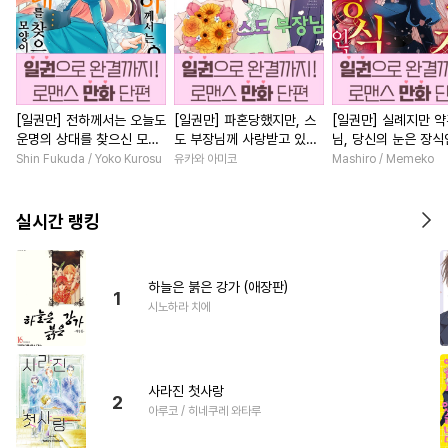
[일권만] 전하께서는 오늘도
[일권만] 파혼당했지만, 스
[일권만] 실례지만 
운명의 상대를 찾으신 모양
도 부장님께 사랑받고 있습
님, 당신의 눈은 장
이네요 (웃음) [단행본]
니다 [단행본]
요? [단행본]
Shin Fukuda / Yoko Kurosu
유카와 아미코
Mashiro / Memeko
실시간 랭킹
하늘은 붉은 강가 (애장판)
1
시노하라 치에
사라진 첫사랑
2
아루코 / 히네쿠레 와타루