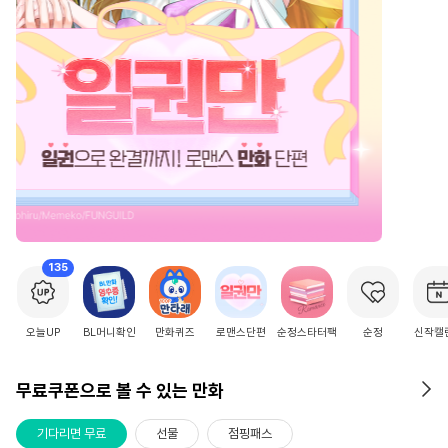
2
/
15
135
오늘UP
BL머니확인
만화퀴즈
로맨스단편
순정스타터팩
순정
신작캘
무료쿠폰으로 볼 수 있는 만화
기다리면 무료
선물
점핑패스