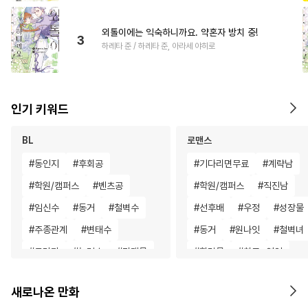
외톨이에는 익숙하니까요. 약혼자 방치 중!
3
하레타 준 / 하레타 준, 아라세 야히로
인기 키워드
BL
로맨스
#
동인지
#
후회공
#
기다리면무료
#
계략남
#
학원/캠퍼스
#
벤츠공
#
학원/캠퍼스
#
직진남
#
임신수
#
동거
#
철벽수
#
선후배
#
우정
#
성장물
#
주종관계
#
변태수
#
동거
#
원나잇
#
철벽녀
#
드라마
#
능력수
#
리맨물
#
힐링물
#
친구>연인
#
혐관
#
순정공
#
연상공
#
삼각관계
#
개그/코믹
새로나온 만화
#
문란수
#
존댓말공
#
직진남
#
판타지/SF