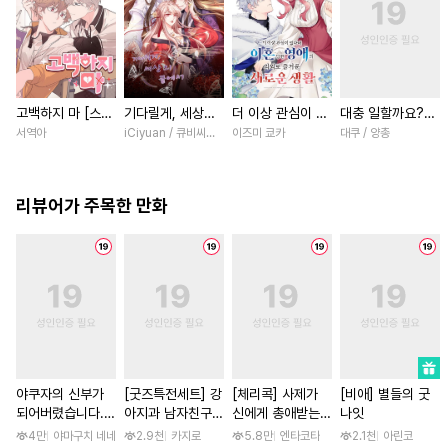
고백하지 마 [스크
기다릴게, 세상의
더 이상 관심이 없
대충 일할까요?
롤]
끝에서 [스크롤]
다며 이혼당한 영
[스크롤]
서역아
iCiyuan / 큐비씨앤엠
이즈미 쿄카
대쿠 / 양총
애의 의외로 즐거
운 새로운 생활
[스크롤]
리뷰어가 주목한 만화
야쿠자의 신부가
[굿즈특전세트] 강
[체리콕] 사제가
[비애] 별들의 굿
되어버렸습니다.
아지과 남자친구
신에게 총애받는
나잇
[스크롤]
외전
이야기 [단행본]
4만
야마구치 네네
2.9천
카지로
5.8만
엔타코타
2.1천
아린코