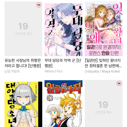
#
기억상실
#
음험공
#
재회물
#
고수위
#
직진공
#
초딩공
#
오피스물
#
절륜
#
드라
#
오메가버스
#
조교
#
사제관계
#
소설원작
#
이세계물
#
모럴리스
#
무심남
#
성장물
#
조신
#
광공
#
회귀물
#
수인
#
영상화
#
절륜남
#
연하
#
군림수
#
애증관계
#
현대물
#
연상연하
#
까칠수
#
떡대공
#
할리퀸
#
짝사랑
#
능욕
유능한 사장님의 취향은
무대 담당과 악역 군 [단
[일권만] 잊혀진 왕녀지
저라고 합니다! [단행본]
행본]
만 정략결혼 한 남편에게
#
OO버스
#
계략공
#
첫사랑
#
직진녀
#
소년
익애받고 있습니다 [단행
난코 카오리
야마시나 티나
Odayaka / Maya Koike
#
첫사랑
#
미인공
#
안경수
#
일상
#
게임
#
까칠남
본]
#
능욕공
#
하드코어
#
현대물
#
다정남
#
다정
#
명랑수
#
피폐물
#
명문세가
#
섹스파트너
#
사제관계
#
미남공
#
능글남
#
환생물
#
복수
#
친구>연인
#
유혹
#
역사/시대물
#
인외존재
#
다정수
#
BDSM
#
3P
#
연예계
#
평범남
#
후회