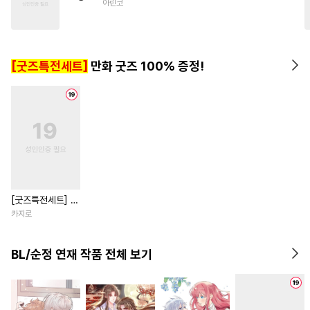
아린코
#
쓰레기공
#
만화단편
#
강수
#
선후배
#
첫경험
#
민감수
#
옴니버스
[굿즈특전세트]
만화 굿즈 100% 증정!
#
초능력
#
순진수
#
소심수
#
욕망수
[굿즈특전세트] 강
아지과 남자친구
카지로
외전
BL/순정 연재 작품 전체 보기