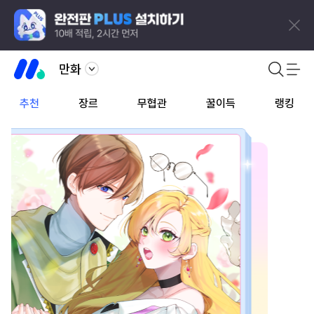
만화
추천
장르
무협관
꿀이득
랭킹