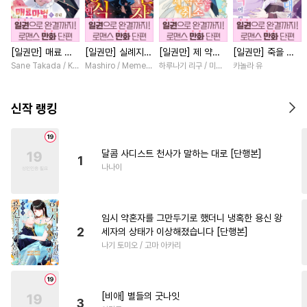
#
계약관계
#
연예계
#
수인수
#
장발
#
육아물
[일권만] 매료 마
[일권만] 실례지만
[일권만] 제 약혼
[일권만] 죽을 뻔
#
다정공
#
미남수
#
헌신수
법에 걸린 척했더
약혼자님, 당신의
은 취소되었습니다
한 늑대가 운명의
Sane Takada / Koki Fuyutsuki
Mashiro / Memeko
하루나기 리구 / 미즈메
카놀라 유
#
연상수
#
수한정다정공
니 냉담했던 약혼
눈은 장식인가요?
[단행본]
짝이 되기까지 [단
자가 맹목적인 사
[단행본]
행본]
#
문란공
#
연하수
#
동정수
랑꾼이 되었습니다
신작 랭킹
[단행본]
#
헌신공
#
질투
#
짝사랑공
#
연상연하
#
후회수
달콤 사디스트 천사가 말하는 대로 [단행본]
1
#
능글공
#
집착공
#
예민수
나나이
#
삼각관계
#
다각관계
#
능욕
#
페티쉬
#
동양풍
임시 약혼자를 그만두기로 했더니 냉혹한 용신 왕
#
침착수
#
서양풍
2
세자의 상태가 이상해졌습니다 [단행본]
나기 토미오 / 고마 아카리
#
성인용품
#
떡대수
#
능욕수
#
친구
#
짝사랑
#
단정수
#
감자수
#
평범공
[비애] 별들의 굿나잇
3