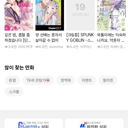
깊은 밤, 흡혈 좀
양 선배는 혼자서
[크림툰] SPUNK
외톨이에는 익숙하
하겠습니다 [단행
살아갈 수 없어
Y GOBLIN -스펑
니까요. 약혼자 방
본]
키 고블린- [단행
치 중! [단행본]
3.8천
아미다무쿠
6.8천
sooncha
5.4천
이쿠야스
2.5만
하레타 준 / 
본]
많이 찾는 만화
완결
19세 관람가
정액제
이벤트
할리퀸
스크롤
10배 적립, 2시간 먼저
원스토어에서
완전판+
설치
완전판 설치