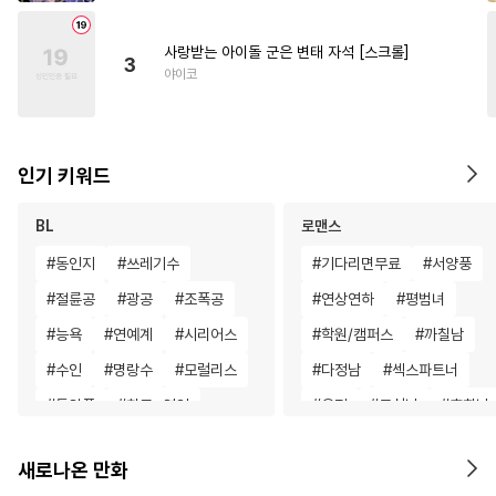
사랑받는 아이돌 군은 변태 자석 [스크롤]
3
야이코
인기 키워드
BL
로맨스
#
동인지
#
쓰레기수
#
기다리면무료
#
서양풍
#
절륜공
#
광공
#
조폭공
#
연상연하
#
평범녀
#
능욕
#
연예계
#
시리어스
#
학원/캠퍼스
#
까칠남
#
수인
#
명랑수
#
모럴리스
#
다정남
#
섹스파트너
#
동양풍
#
친구>연인
#
우정
#
무심남
#
후회남
#
계약관계
#
이세계물
#
초능력
#
복수물
#
동거
새로나온 만화
#
벤츠공
#
동정수
#
굴림수
#
재벌남
#
드라마
#
후회