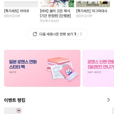
#
욕망수
#
재회물
#
철벽남
#
부부
#
연예계
[특가세트] 아야코
[비비] 봄이 깃든 목석
[특가세트] 마그마대사
#
사제관계
#
애증관계
#
평범녀
#
역사/시대물
(기간 한정판) [단행본]
테즈카 오사무
테즈카 오사무
#
키작공
#
예민수
#
난폭공
#
집착남
#
현대물
#
능글
우노하나 오소라
#
다정공
#
츤데레공
#
로맨스
#
짝사랑
다음 새로나온 만화 보기
1
3
#
평범공
#
연상연하
#
계약관계
#
사제관계
#
초능력
#
오메가버스
#
짝사랑
#
재회물
#
음험공
#
미인수
#
촉수
#
판타지/SF
#
선후배
#
무심공
#
변태수
#
까칠공
#
상처녀
#
회귀물
#
고수
#
연애/결혼
#
연하공
#
백합/GL
#
이세계물
#
안경수
#
장발
#
육아물
#
친구
#
기억상
#
수한정다정공
#
도망수
#
차원이동물
#
철벽녀
#
침착수
#
오해/착각
#
부부
#
능욕
#
성장물
#
소설원
이벤트 랭킹
#
조교
#
순정수
#
평범수
#
피폐물
#
친구>연인
#
유사근친
#
미남수
#
친구
#
개그/코믹