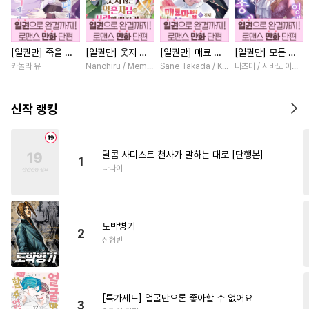
#
학원/캠퍼스
#
다정수
#
질투
#
후회수
#
미남공
[일권만] 죽을 뻔
[일권만] 웃지 않
[일권만] 매료 마
[일권만] 모든 것
#
헌신수
#
사랑꾼공
한 늑대가 운명의
는 약혼자님이 사
법에 걸린 척했더
을 포기한 평범한
카놀라 유
Nanohiru / Memeko
Sane Takada / Koki Fuyutsuki
나츠미 / 시바노 이즈미
#
헤테로공
#
까칠수
짝이 되기까지 [단
랑에 빠진 건 변장
니 냉담했던 약혼
영애는 젊은 빙제
행본]
한 저인 것 같습니
자가 맹목적인 사
의 총애를 받는다
#
짝사랑
#
복수
#
단정수
다 [단행본]
랑꾼이 되었습니다
[단행본]
신작 랭킹
[단행본]
#
다공일수
#
힐링물
#
직진공
#
첫경험
#
페티쉬
달콤 사디스트 천사가 말하는 대로 [단행본]
1
#
SF
#
무심수
#
가이드버스
나나이
#
육아물
#
리맨물
#
순진수
#
아방수
#
유혹수
#
상처수
도박병기
#
후방주의
#
삼각관계
2
신형빈
#
섹스파트너
#
동물
#
동정공
#
소설원작
#
회귀물
#
원나잇
[특가세트] 얼굴만으론 좋아할 수 없어요
3