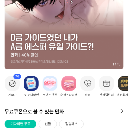
2
/
15
76
오늘UP
BL머니확인
로맨스단편
순정스타터팩
순정
신작캘린더
액션최
무료쿠폰으로 볼 수 있는 만화
기다리면 무료
선물
점핑패스