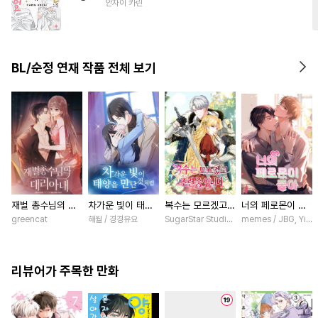
안자이 카린
#
대형견공
#
임신수
#
첫사랑
BL/순정 연재 작품 전체 보기
재벌 총수님의 대
차가운 빛이 태양
복수는 모르겠고,
너의 페로몬이 좋
리아내 [스크롤]
을 만난 것처럼
조련 중입니다 [스
아 [스크롤]
greencat
해월 / 경경유요
SugarStar Studio / Albedo
memes / JBG, Yinlu
[스크롤]
크롤]
리뷰어가 주목한 만화