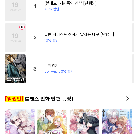
[볼레로] 거인족의 신부 [단행본]
#
개그/코믹
#
연상수
#
명문세가
1
20% 할인
#
집착공
#
역사/시대물
#
잔망수
#
또라이공
#
드라마
#
강수
#
동거
달콤 사디스트 천사가 말하는 대로 [단행본]
2
10% 할인
#
초딩공
#
BDSM
#
강공
#
존댓말공
#
판타지
#
군림수
#
떡대공
#
후회공
도박병기
3
#
능욕공
#
연상공
#
귀염수
5권 무료, 50% 할인
#
감금/강제
#
다각관계
#
능글공
#
인외존재
[일권만]
로맨스 만화 단편 등장!
#
능력수
#
냉혈공
#
서양풍
#
선후배
#
문란수
#
현대물
#
OO버스
#
피폐물
#
소심수
#
주종관계