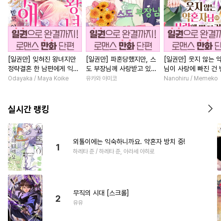
[일권만] 잊혀진 왕녀지만
[일권만] 파혼당했지만, 스
[일권만] 웃지 않는 
정략결혼 한 남편에게 익애
도 부장님께 사랑받고 있습
님이 사랑에 빠진 건
받고 있습니다 [단행본]
니다 [단행본]
저인 것 같습니다 [단
Odayaka / Maya Koike
유카와 아미코
Nanohiru / Memeko
실시간 랭킹
외톨이에는 익숙하니까요. 약혼자 방치 중!
1
하레타 준 / 하레타 준, 아라세 야히로
무직의 시대 [스크롤]
2
유유