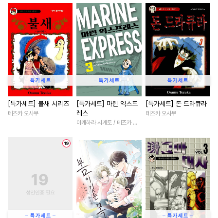
#
감자수
#
웹툰단행본
#
절륜
#
인외존재
#
기억상실
#
민감수
#
SM
#
나이차커플
#
계략남
#
수인수
#
미인공
#
떡대수
#
게임
#
능력녀
#
직진녀
#
성인용품
#
순정공
#
친구>연인
#
동양풍
#
계략공
#
하드코어
#
배틀연애
#
다정남
#
능력공
#
츤데레수
#
성장물
#
삼각관계
#
능욕수
#
대물공
#
친구
#
원나잇
#
로맨스
#
일상
[특가세트] 불새 시리즈
[특가세트] 마린 익스프
[특가세트] 돈 드라큐라
레스
테즈카 오사무
테즈카 오사무
#
트라우마
#
달달물
#
오피스물
#
첫사랑
이케하라 시게토 / 테즈카 오사무
#
역키잡
#
유혹
#
적극수
#
직진남
#
학원/캠퍼스
#
만화단편
#
변태공
#
영상화
#
첫경험
#
배틀연애
#
짝사랑공
#
죽음/살인
#
힐링물
#
일상
#
얼빠수
#
돔섭버스
#
애증관계
#
절륜남
#
고수위
#
직진수
#
변태
#
환생물
#
연애/결혼
#
능글수
#
연하수
#
3P
#
연하남
#
영혼바뀜