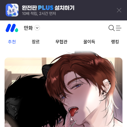
만화
추천
장르
무협관
꿀이득
랭킹