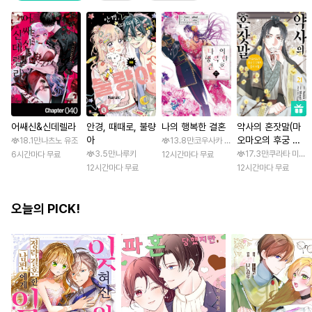
어쌔신&신데렐라
안경, 때때로, 불량
나의 행복한 결혼
약사의 혼잣말(마
아
오마오의 후궁 수
18.1만
나츠노 유조
13.8만
코우사카 리토 / 아기토기 아쿠미
수께끼 풀이수첩)
3.5만
나루키
17.3만
쿠라타 미노지
6시간마다 무료
12시간마다 무료
12시간마다 무료
12시간마다 무료
오늘의 PICK!