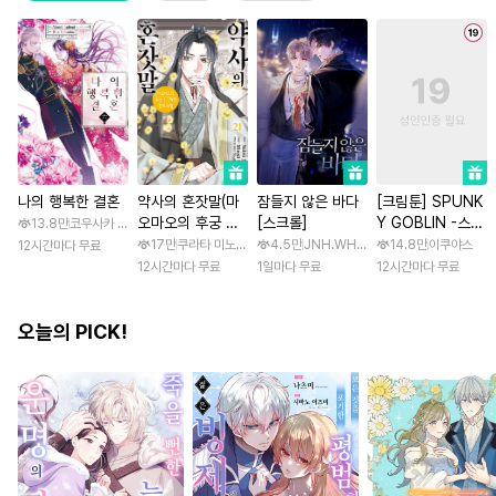
나의 행복한 결혼
약사의 혼잣말(마
잠들지 않은 바다
[크림툰] SPUNK
오마오의 후궁 수
[스크롤]
Y GOBLIN -스펑
13.8만
코우사카 리토 / 아기토기 아쿠미
수께끼 풀이수첩)
키 고블린- [스크
17만
쿠라타 미노지 / 휴우가 나츠
4.5만
JNH.WH Studio / Lasso
14.8만
이쿠야스
12시간마다 무료
롤]
12시간마다 무료
1일마다 무료
12시간마다 무료
오늘의 PICK!