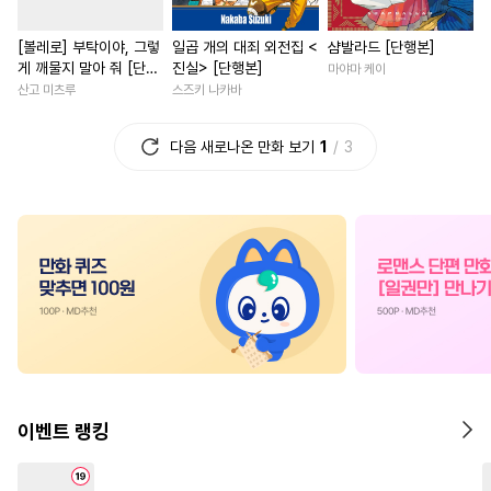
#
얼빠수
#
개그/코믹
#
다각관계
#
우정
#
영상
[볼레로] 부탁이야, 그렇
일곱 개의 대죄 외전집 <
샴발라드 [단행본]
#
기억상실
#
적극수
#
평범남
#
친구
게 깨물지 말아 줘 [단행
진실> [단행본]
마야마 케이
#
절륜공
#
대물공
#
도망수
#
친구>연인
#
짝사랑
본]
산고 미츠루
스즈키 나카바
#
음험공
#
주종관계
#
친구>연인
#
상처녀
다음 새로나온 만화 보기
1
3
#
상처수
#
성인용품
#
성장물
#
현대물
#
소년
#
드라마
#
무심공
#
군림수
#
직진녀
#
계약관계
#
오해/착각
#
친구>연인
#
동양풍
#
인외존재
#
광공
#
또라이공
#
헌신공
#
애증관계
#
절륜남
#
까칠수
#
첫사랑
#
까칠공
#
재회물
#
절륜
#
친구
#
재회물
#
힐링물
#
원나잇
#
능욕
#
연애/결혼
#
난폭공
#
변태공
#
촉수
#
섹스파트너
#
평범녀
#
유혹
#
연상수
#
아방수
#
회귀물
#
힐링물
이벤트 랭킹
#
조폭공
#
인싸공
#
단정수
#
연애/결혼
#
서양풍
#
순진수
#
후회공
#
원나잇
#
학원/캠퍼스