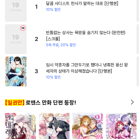
달콤 사디스트 천사가 말하는 대로 [단행본]
#
섹스파트너
#
대형견공
#
성장물
#
첫사랑
#
후회
1
10% 할인
#
만화단편
#
순정공
#
연하남
#
츤데레수
#
재벌공
빈틈없는 상사는 욕망을 숨기지 않는다 (완전판)
#
오메가버스
#
감금/강제
2
[스크롤]
#
쓰레기공
#
육아물
5화 무료, 20% 할인
#
평범공
#
옴니버스
#
욕망수
#
다정공
임시 약혼자를 그만두기로 했더니 냉혹한 용신 왕
3
세자의 상태가 이상해졌습니다 [단행본]
#
애증관계
#
연상공
10% 할인
#
동양풍
#
미인공
#
개아가공
#
능글공
[일권만]
로맨스 만화 단편 등장!
#
학원/캠퍼스
#
수한정다정공
#
판타지
#
냉혈공
#
SM
#
다정수
#
민감수
#
선후배
#
존댓말공
#
계략공