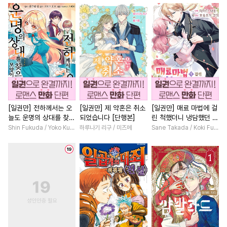
#
강수
#
헤테로공
#
변태수
#
소설원작
#
조신남
#
예민수
#
평범수
#
판타지/SF
#
육아물
#
연상연하
#
변태
#
삼각관계
#
나이차커플
#
쓰레기수
#
굴림수
#
선후배
#
평범녀
#
복수
#
유혹수
#
떡대수
#
연하수
#
직진남
#
죽음/살인
#
미인수
#
명랑수
#
로맨스
#
부부
#
짝사랑
#
츤데레공
#
초능력
#
철벽남
#
능글남
#
로맨
[일권만] 전하께서는 오
[일권만] 제 약혼은 취소
[일권만] 매료 마법에 걸
늘도 운명의 상대를 찾으
되었습니다 [단행본]
린 척했더니 냉담했던 약
#
삼각관계
#
하드코어
#
능력녀
#
직진남
#
고수
신 모양이네요 (웃음) [단
혼자가 맹목적인 사랑꾼
Shin Fukuda / Yoko Kurosu
하루나기 리구 / 미즈메
Sane Takada / Koki Fuyutsuki
#
집착수
#
문란수
#
장발
#
역사/시대물
#
현대물
행본]
이 되었습니다 [단행본]
#
동정수
#
친구
#
무심수
#
환생물
#
명문세가
#
철벽수
#
가이드버스
#
철벽녀
#
재벌남
#
문란공
#
키작공
#
임신수
#
연상연하
#
사제관계
#
강공
#
3P
#
능력수
#
후회남
#
게임
#
계략남
#
혐관
#
동정공
#
능글수
#
할리퀸
#
무심남
#
까칠