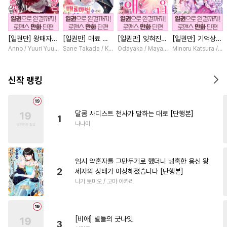
#
소설원작
#
동거
#
미남수
#
고수위
#
후방주의
[일권만] 왕태자님
[일권만] 매료 마
[일권만] 잊혀진
[일권만] 기억상실
#
모럴리스
#
피폐물
과의 약혼을 거절
법에 걸린 척했더
왕녀지만 정략결혼
악역 영애는 공략
Anno / Yuuri Yuudachi
Sane Takada / Koki Fuyutsuki
Odayaka / Maya Koike
Minoru Katsura / M
#
자낮수
#
인외존재
했더니 어째서인지
니 냉담했던 약혼
한 남편에게 익애
대상인 얀데레 의
얀데레로 돌변했습
자가 맹목적인 사
받고 있습니다 [단
붓 오라버니에게서
#
서양풍
#
침착수
#
현대물
니다 [단행본]
랑꾼이 되었습니다
행본]
도망칠 수가 없다
신작 랭킹
[단행본]
[단행본]
#
조교
#
떡대공
#
계략수
#
배틀연애
#
연하공
달콤 사디스트 천사가 말하는 대로 [단행본]
1
#
웹툰단행본
#
다각관계
나나이
#
동물
#
소심수
#
다공일수
#
역사/시대물
#
능욕공
임시 약혼자를 그만두기로 했더니 냉혹한 용신 왕
#
안경수
#
상처공
#
수인수
2
세자의 상태가 이상해졌습니다 [단행본]
나기 토미오 / 고마 아카리
#
회귀물
#
연예계
#
사제관계
#
사랑꾼공
#
직진공
#
계약관계
[비애] 별들의 굿나잇
3