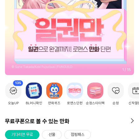
2
/
15
135
오늘UP
BL머니확인
만화퀴즈
로맨스단편
순정스타터팩
순정
신작캘
무료쿠폰으로 볼 수 있는 만화
기다리면 무료
선물
점핑패스