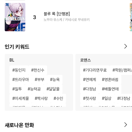
블루 록 [단행본]
3
노무라 유스케 / 카네시로 무네유키
인기 키워드
BL
로맨스
#
동인지
#
헌신수
#
기다리면무료
#
학원/캠퍼
#
트라우마
#
부부
#
능욕
#
연예계
#
영혼바뀜
#
질투
#
능력공
#
달달물
#
다정남
#
배틀연애
#
이세계물
#
짝사랑
#
수인
#
첫사랑
#
일상
#
다정남
#
리맨물
#
귀염수
#
순정수
#
일상
#
오피스물
#
드라
#
후회수
#
초딩공
#
집착공
#
동거
#
복수물
#
첫경험
새로나온 만화
#
페티쉬
#
벤츠공
#
감자수
#
집착남
#
개그/코믹