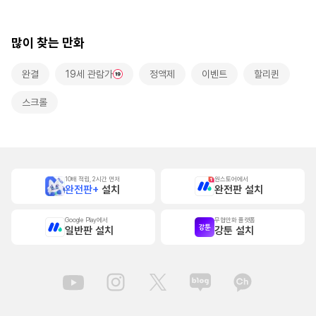
많이 찾는 만화
완결
19세 관람가
정액제
이벤트
할리퀸
스크롤
10배 적립, 2시간 먼저
원스토어에서
완전판+
설치
완전판 설치
Google Play에서
무협만화 플랫폼
일반판 설치
강툰 설치