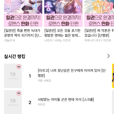
[일권만] 죽을 뻔한 늑대가
[일권만] 모든 것을 포기한
[일권만] 제 약혼은 
운명의 짝이 되기까지 [단행
평범한 영애는 젊은 빙제의
었습니다 [단행본]
본]
총애를 받는다 [단행본]
카놀라 유
나츠미 / 시바노 이즈미
하루나기 리구 / 미즈메
실시간 랭킹
[라르고] 나의 장난감은 친구에게 이어져 있어 [단
1
행본]
카몬 사에코
사랑받는 아이돌 군은 변태 자석 [스크롤]
2
야이코