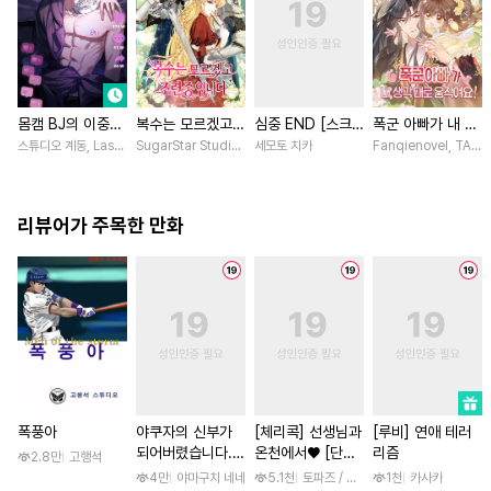
몸캠 BJ의 이중생
복수는 모르겠고,
심중 END [스크
폭군 아빠가 내 생
활 [스크롤]
조련 중입니다 [스
롤]
각대로 움직여요
스튜디오 계동, Lasso
SugarStar Studio / Albedo
세모토 치카
Fanqienovel, TAG.U
크롤]
[스크롤]
리뷰어가 주목한 만화
폭풍아
야쿠자의 신부가
[체리콕] 선생님과
[루비] 연애 테러
되어버렸습니다.
온천에서♥ [단행
리즘
2.8만
고행석
[스크롤]
본]
4만
야마구치 네네
5.1천
토파즈 / 아오바 후미노리
1천
카사카