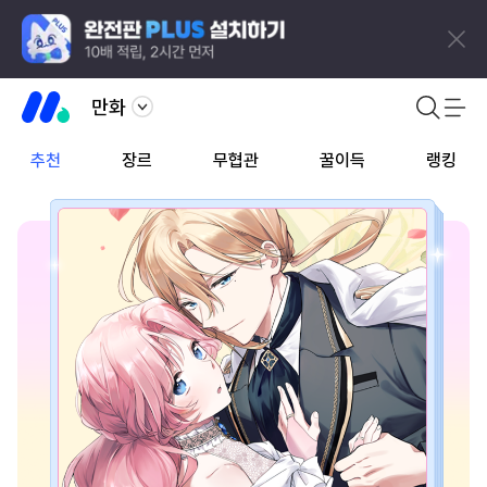
만화
추천
장르
무협관
꿀이득
랭킹