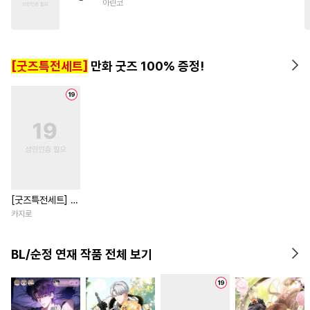
아린코
#
첫경험
#
일상
#
OO버스
#
BDSM
#
잔망수
#
짝사랑공
#
능욕수
[굿즈특전세트]
만화 굿즈 100% 증정!
#
미남공
[굿즈특전세트] 강
아지과 남자친구
카지로
외전
BL/순정 연재 작품 전체 보기