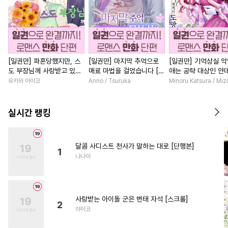
[일권만] 파혼당했지만, 스
[일권만] 마지막 추억으로
[일권만] 기억상실 악
도 부장님께 사랑받고 있습
매료 마법을 걸었습니다 [단
애는 공략 대상인 얀
니다 [단행본]
행본]
붓 오라버니에게서 
유카와 아미코
Anno / Tsuruka
Minoru Katsura / Mi
수가 없다 [단행본]
실시간 랭킹
달콤 사디스트 천사가 말하는 대로 [단행본]
1
나나이
사랑받는 아이돌 군은 변태 자석 [스크롤]
2
야이코