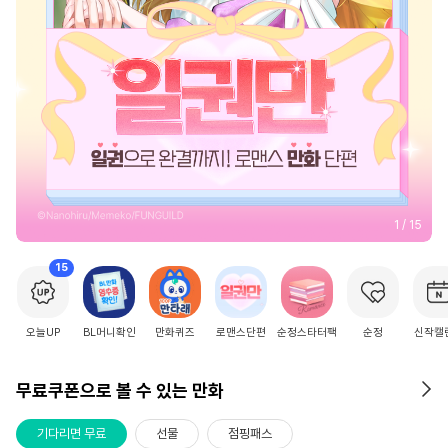
2
/
15
15
오늘UP
BL머니확인
만화퀴즈
로맨스단편
순정스타터팩
순정
신작캘
무료쿠폰으로 볼 수 있는 만화
기다리면 무료
선물
점핑패스