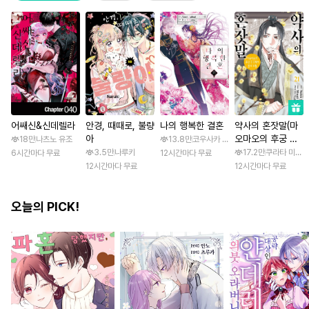
어쌔신&신데렐라
안경, 때때로, 불량
나의 행복한 결혼
약사의 혼잣말(마
아
오마오의 후궁 수
18만
나츠노 유조
13.8만
코우사카 리토 / 아기토기 아쿠미
수께끼 풀이수첩)
3.5만
나루키
17.2만
쿠라타 미노지 
6시간마다 무료
12시간마다 무료
12시간마다 무료
12시간마다 무료
오늘의 PICK!