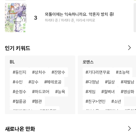
외톨이에는 익숙하니까요. 약혼자 방치 중!
3
하레타 준 / 하레타 준, 아라세 야히로
인기 키워드
BL
로맨스
#
동인지
#
상처수
#
잔망수
#
기다리면무료
#
초능력
#
수인
#
강수
#
헤테로공
#
다정남
#
일상
#
재벌남
#
순정수
#
하드코어
#
능욕
#
게임
#
철벽녀
#
영상화
#
절륜공
#
혐관
#
친구>연인
#
소년
#
가이드버스
#
트라우마
#
복수물
#
평범녀
#
동양
#
수한정다정공
#
배틀연애
#
환생물
#
후회녀
#
짝사
새로나온 만화
#
평범공
#
쓰레기수
#
철벽남
#
무심남
#
원나