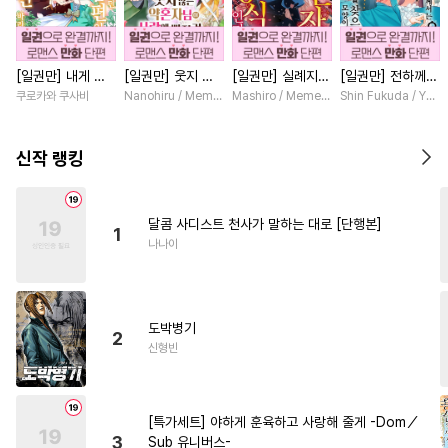
#
벤츠공
#
촉수
#
개아가공
#
BDSM
#
철벽수
#
연상공
[일권만] 내게 간
[일권만] 웃지 않
[일권만] 실례지만
[일권만] 전하께서
#
짝사랑
#
리맨물
#
떡대공
섭하지 않겠다던
는 약혼자님이 사
약혼자님, 당신의
는 오늘도 운명의
쿠로카와 쿠사비
Nanohiru / Memeko
Mashiro / Memeko
Shin Fukuda / Yoko
#
미남공
#
친구
#
적극수
냉정한 남편이 어
랑에 빠진 건 변장
눈은 장식인가요?
상대를 찾으신 모
째선지 저만 바라
한 저인 것 같습니
[단행본]
양이네요 (웃음)
#
모럴리스
#
군림수
봅니다 [단행본]
다 [단행본]
[단행본]
신작 랭킹
#
미인공
#
재벌공
#
고수위
#
까칠공
#
오해/착각
달콤 사디스트 천사가 말하는 대로 [단행본]
1
#
달달물
#
동물
#
자낮수
나나이
#
소심수
#
초딩공
#
주종관계
#
능글수
도박병기
#
난폭공
#
대형견공
#
동거
2
신형빈
#
대물공
#
츤데레공
#
SF
#
애증관계
#
드라마
[특가세트] 야하게 훈육하고 사랑해 줄게 -Dom／
#
사제관계
#
직진공
3
Sub 유니버스-