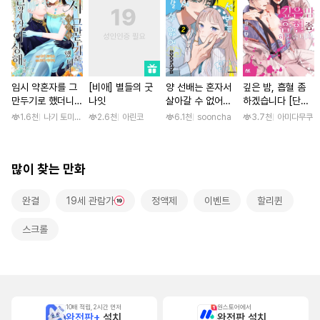
임시 약혼자를 그
[비애] 별들의 굿
양 선배는 혼자서
깊은 밤, 흡혈 좀
만두기로 했더니
나잇
살아갈 수 없어
하겠습니다 [단행
냉혹한 용신 왕세
[단행본]
본]
1.6천
나기 토미오 / 고마 아카리
2.6천
아린코
6.1천
sooncha
3.7천
아미다무쿠
자의 상태가 이상
해졌습니다 [단행
본]
많이 찾는 만화
완결
19세 관람가
정액제
이벤트
할리퀸
스크롤
10배 적립, 2시간 먼저
원스토어에서
완전판+
설치
완전판 설치