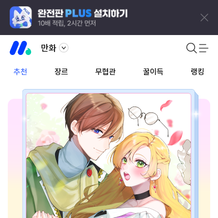
만화
추천
장르
무협관
꿀이득
랭킹