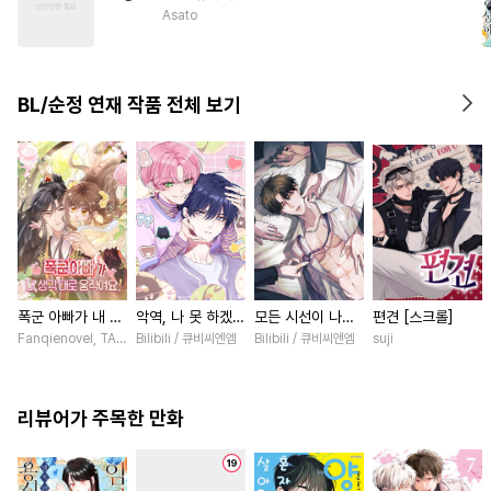
#
OO버스
#
감금/강제
Asato
#
존댓말공
#
명랑수
#
강공
#
서양풍
#
평범수
BL/순정 연재 작품 전체 보기
#
다각관계
폭군 아빠가 내 생
악역, 나 못 하겠어
모든 시선이 나에
편견 [스크롤]
각대로 움직여요
[스크롤]
게 [스크롤]
Fanqienovel, TAG.U / Fuyuaner
Bilibili / 큐비씨엔엠
Bilibili / 큐비씨앤엠
suji
[스크롤]
리뷰어가 주목한 만화