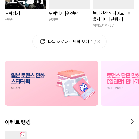
#
성인용품
#
임신수
#
조교
#
애증관계
#
나이차커플
도박병기
도박병기 [완전판]
늑대인간 인사이드・아
#
첫경험
#
냉혈공
#
현대물
#
고수위
#
재회
웃사이더 [단행본]
신형빈
신형빈
#
섹스파트너
#
헌신수
#
죽음/살인
#
능글남
이치노미야 87
#
음험공
#
연애/결혼
#
개그/코믹
#
판타지/SF
다음 새로나온 만화 보기
1
3
#
변태공
#
만화단편
#
직진남
#
명문세가
#
아방수
#
욕망수
#
소설원작
#
역사/시대물
#
유사근친
#
미남수
#
후회남
#
절륜남
#
회귀
#
까칠수
#
오메가버스
#
능욕
#
다각관계
#
육아
#
귀염수
#
원나잇
#
부부
#
선후배
#
차원이동물
#
학원/캠퍼스
#
짝사랑공
#
로맨스
#
백합/GL
#
다정공
#
키작공
#
첫사랑
#
성장물
#
사제관계
#
절
#
소설원작
#
웹툰단행본
#
동거
#
계약관계
#
서양
이벤트 랭킹
#
유혹수
#
재회물
#
육아물
#
다정남
#
짝사랑
#
힐링
#
복수
#
침착수
#
페티쉬
#
평범녀
#
영혼바뀜