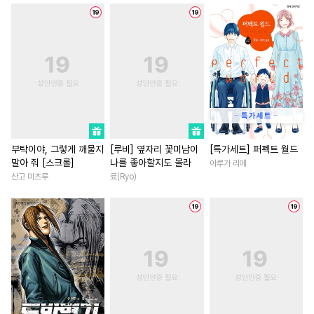
#
무심공
#
판타지
#
연애/결혼
#
현대물
#
이세계물
#
친구>연인
#
학원/캠퍼스
#
친구
#
얼빠수
#
감자수
#
일상
#
연애/결혼
#
복수
#
능력
#
굴림수
#
능글공
#
능력수
#
첫사랑
#
집착남
#
성장
#
시리어스
#
연상연하
#
연상연하
#
이세계물
#
도망수
#
계략공
#
초능력
#
직진남
#
학원/캠퍼스
#
변태
#
안경수
#
연예계
#
삼각관계
#
일
부탁이야, 그렇게 깨물지
[루비] 옆자리 꽃미남이
[특가세트] 퍼펙트 월드
말아 줘 [스크롤]
나를 좋아할지도 몰라
아루가 리에
#
역사/시대물
#
직진수
#
친구
#
인외존재
#
계략
산고 미츠루
료(Ryo)
#
변태수
#
후회공
#
예민수
#
부부
#
오피스물
#
상처
#
질투
#
사랑꾼공
#
계략수
#
첫사랑
#
직진녀
#
광공
#
단정수
#
돔섭버스
#
친구>연인
#
우정
#
개그/코믹
#
미인수
#
섹스파트너
#
드라마
#
다정수
#
인외존재
#
까칠남
#
첫경험
#
힐링물
#
동정공
#
배틀연애
#
연하남