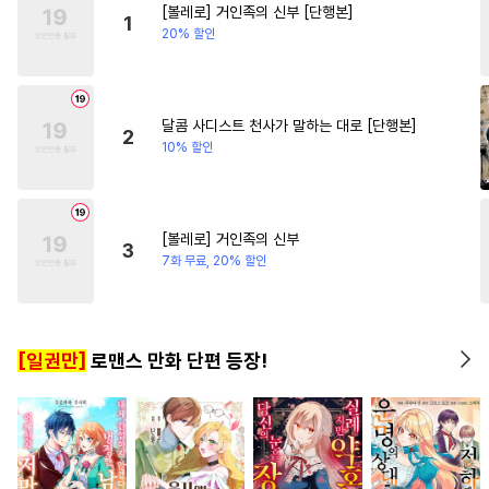
[볼레로] 거인족의 신부 [단행본]
#
문란수
#
츤데레수
#
로맨스
1
20% 할인
#
기억상실
#
순정공
#
수인수
#
SM
#
능욕수
#
연예계
#
능욕공
#
선후배
달콤 사디스트 천사가 말하는 대로 [단행본]
2
10% 할인
#
동양풍
#
다공일수
#
또라이공
#
능력공
#
상처공
#
유혹
#
회귀물
[볼레로] 거인족의 신부
3
#
후방주의
#
삼각관계
7화 무료, 20% 할인
#
순진수
#
3P
#
후회수
#
집착공
#
연상수
[일권만]
로맨스 만화 단편 등장!
#
계약관계
#
연하공
#
민감수
#
장발
#
떡대수
#
무심수
#
동정수
#
피폐물
#
현대물
#
연하수
#
조폭공