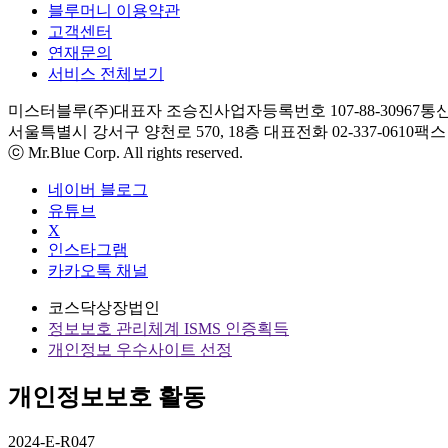
블루머니 이용약관
고객센터
연재문의
서비스 전체보기
미스터블루(주)
대표자 조승진
사업자등록번호 107-88-30967
통신
서울특별시 강서구 양천로 570, 18층
대표전화 02-337-0610
팩스 0
ⓒ Mr.Blue Corp. All rights reserved.
네이버 블로그
유튜브
X
인스타그램
카카오톡 채널
코스닥상장법인
정보보호 관리체계 ISMS 인증획득
개인정보 우수사이트 선정
개인정보보호 활동
2024-E-R047