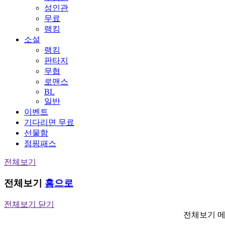
성인관
무료
랭킹
소설
랭킹
판타지
무협
로맨스
BL
일반
이벤트
기다리면 무료
선물함
점핑패스
전체보기
전체보기
홈으로
전체보기 닫기
전체보기 