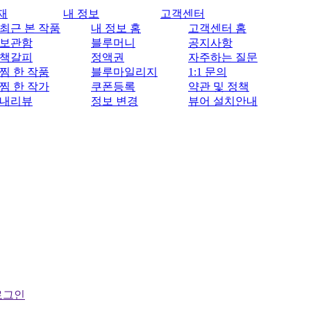
재
내 정보
고객센터
최근 본 작품
내 정보 홈
고객센터 홈
보관함
블루머니
공지사항
책갈피
정액권
자주하는 질문
찜 한 작품
블루마일리지
1:1 문의
찜 한 작가
쿠폰등록
약관 및 정책
내리뷰
정보 변경
뷰어 설치안내
로그인