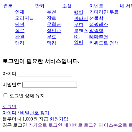
웹툰
만화
이벤트
내 서
소설
연재
추천
기다리면 무료
랭킹
오리지널
장르
선물함
판타지
단편
무협관
점핑패스
무협
장르
성인관
알림함
로맨스
완결
무료
BL
테마추천
일반
랭킹
랭킹
키워드로 검색
로그인이 필요한 서비스입니다.
아이디
비밀번호
로그인 상태 유지
로그인
아이디
/
비밀번호 찾기
블루머니 1,000원 지급
회원가입
최근 로그인
카카오로 로그인
네이버로 로그인
페이스북으로 