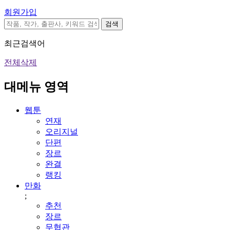
회원가입
검색
최근검색어
전체삭제
대메뉴 영역
웹툰
연재
오리지널
단편
장르
완결
랭킹
만화
;
추천
장르
무협관