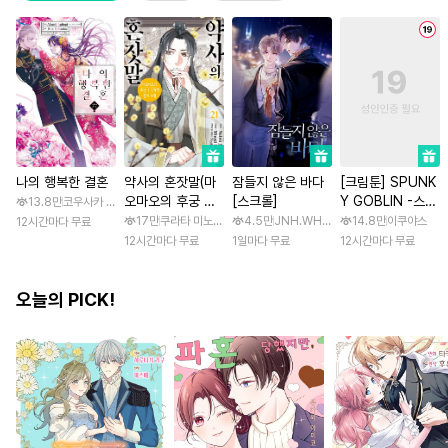
나의 행복한 결혼
약사의 혼잣말(마
잠들지 않은 바다
[크림툰] SPUNK
오마오의 후궁 수
[스크롤]
Y GOBLIN -스펑
13.8만
코우사카 리토 / 아기토기 아쿠미
수께끼 풀이수첩)
키 고블린- [스크
17만
쿠라타 미노지 / 휴우가 나츠
4.5만
JNH.WH Studio / Lasso
14.8만
이쿠야스
12시간마다 무료
롤]
12시간마다 무료
1일마다 무료
12시간마다 무료
오늘의 PICK!