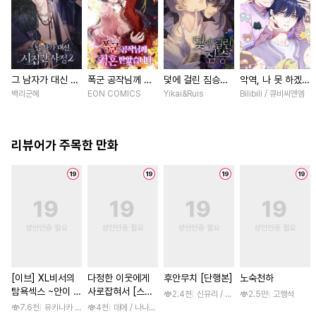
그 남자가 대신 시
폭군 공작님께 청
덫에 걸린 짐승
악역, 나 못 하겠어
집간 사정 [스크
혼 받았습니다 [스
[스크롤]
[스크롤]
백리군혜
EON COMICS
Yikai&Ruis
Bilibili / 큐비씨엔엠
롤]
크롤]
리뷰어가 주목한 만화
[이브] XL비서의
다정한 이웃에게
후안무치 [단행본]
노숙천하
탐욕섹스 ~안이 흠
사로잡혀서 [스크
2.4천
신유리 / 진양(陳羊)
2.5만
고행석
뻑 젖을 때까지 사
롤]
7.6천
유키나카 사쿠라노
4천
데에 / 나나하라 미사