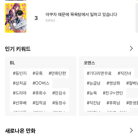
야쿠자 때문에 목욕탕에서 일하고 있습니다
3
타카시
인기 키워드
BL
로맨스
#
동인지
#
유혹
#
만화단편
#
기다리면무료
#
직진녀
#
상처공
#
OO버스
#
능글남
#
영상화
#
철벽
#
드라마
#
후회수
#
민감수
#
능욕
#
친구>연인
#
선후배
#
집착공
#
동정수
#
직진남
#
후회남
#
환생
#
현대물
#
떡대수
#
단정수
#
까칠남
#
친구>연인
#
일상
#
리맨물
#
연하수
#
육아물
#
동거
#
선후배
새로나온 만화
#
인싸공
#
능글수
#
순정공
#
연예계
#
절륜
#
절륜남