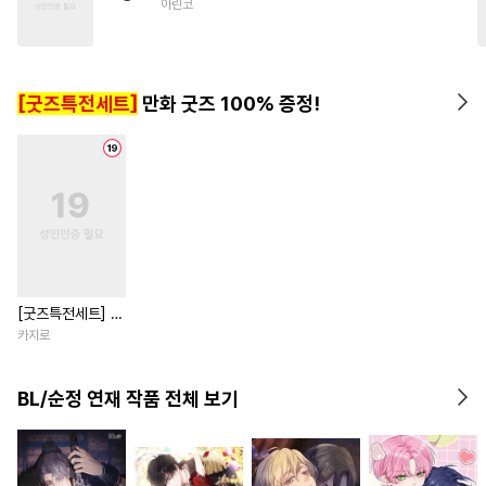
아린코
#
츤데레수
#
재벌공
#
육아물
#
미남공
#
촉수
#
조폭공
#
변태공
#
무심공
[굿즈특전세트]
만화 굿즈 100% 증정!
#
후회공
[굿즈특전세트] 강
아지과 남자친구
카지로
외전
BL/순정 연재 작품 전체 보기