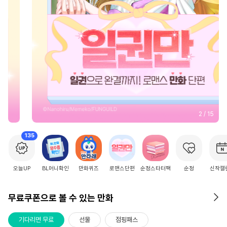
2
/
15
135
오늘UP
BL머니확인
만화퀴즈
로맨스단편
순정스타터팩
순정
신작캘
무료쿠폰으로 볼 수 있는 만화
기다리면 무료
선물
점핑패스