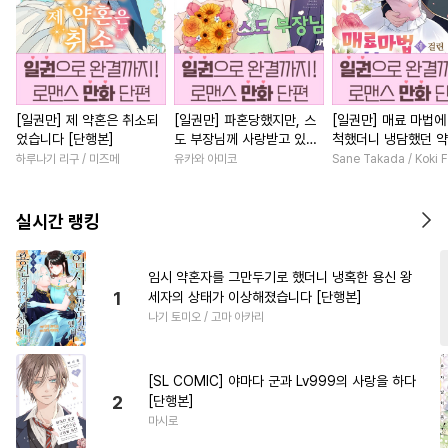
[일권만] 제 약혼은 취소되
[일권만] 파혼당했지만, 스
[일권만] 매료 마법에
었습니다 [단행본]
도 부장님께 사랑받고 있습
척했더니 냉담했던 
니다 [단행본]
가 맹목적인 사랑꾼이
하루나기 리구 / 미즈메
유카와 아미코
Sane Takada / Koki F
습니다 [단행본]
실시간 랭킹
임시 약혼자를 그만두기로 했더니 냉혹한 용신 왕
1
세자의 상태가 이상해졌습니다 [단행본]
나기 토미오 / 고마 아카리
[SL COMIC] 야마다 군과 Lv999의 사랑을 하다
2
[단행본]
마시로