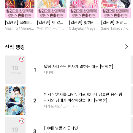
#
학원/캠퍼스
#
쓰레기수
#
초딩공
#
미남수
[일권만] 실례지만
[일권만] 제 약혼
[일권만] 잊혀진
[일권만] 매료 마
#
쓰레기공
#
자낮수
약혼자님, 당신의
은 취소되었습니다
왕녀지만 정략결혼
법에 걸린 척했더
Mashiro / Memeko
하루나기 리구 / 미즈메
Odayaka / Maya Koike
Sane Takada / Koki
#
애증관계
#
강수
#
다정공
눈은 장식인가요?
[단행본]
한 남편에게 익애
니 냉담했던 약혼
[단행본]
받고 있습니다 [단
자가 맹목적인 사
#
서양풍
#
미인공
#
능욕수
행본]
랑꾼이 되었습니다
신작 랭킹
[단행본]
#
까칠공
#
SM
#
조교
#
트라우마
#
BDSM
달콤 사디스트 천사가 말하는 대로 [단행본]
1
#
회귀물
#
평범공
나나이
#
주종관계
#
장발
#
후방주의
#
부부
#
연예계
임시 약혼자를 그만두기로 했더니 냉혹한 용신 왕
#
다각관계
#
유혹수
2
세자의 상태가 이상해졌습니다 [단행본]
나기 토미오 / 고마 아카리
#
초능력
#
능욕공
#
섹스파트너
#
또라이공
#
적극수
#
헌신공
#
문란공
[비애] 별들의 굿나잇
3