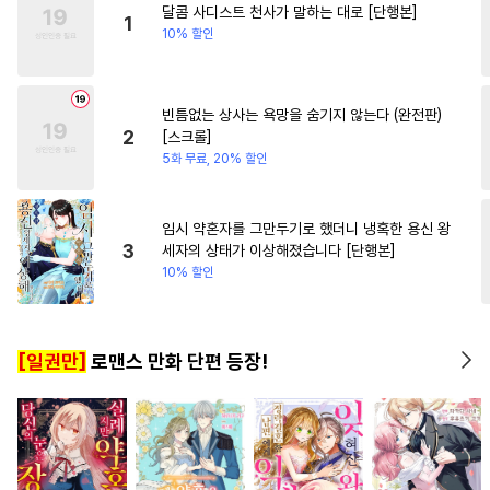
달콤 사디스트 천사가 말하는 대로 [단행본]
#
굴림수
#
연상공
#
대물공
1
10% 할인
#
문란수
#
귀염수
#
아방수
#
감자수
#
달달물
빈틈없는 상사는 욕망을 숨기지 않는다 (완전판)
#
대형견공
#
소심수
2
[스크롤]
#
삼각관계
#
친구
#
고수위
5화 무료, 20% 할인
#
첫사랑
#
다공일수
#
혐관
#
모럴리스
#
3P
#
연상수
임시 약혼자를 그만두기로 했더니 냉혹한 용신 왕
3
세자의 상태가 이상해졌습니다 [단행본]
#
수한정다정공
#
계략수
10% 할인
#
하드코어
#
피폐물
#
오해/착각
#
페티쉬
#
능욕
[일권만]
로맨스 만화 단편 등장!
#
군림수
#
강공
#
떡대공
#
벤츠공
#
사제관계
#
개그/코믹
#
오메가버스
#
성인용품
#
소설원작