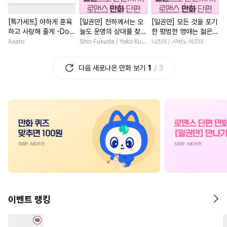
#
변태
#
계약관계
#
삼각관계
#
소년
#
복수
[특가세트] 야하게 훈육
[일권만] 전하께서는 오
[일권만] 모든 것을 포기
#
개아가공
#
철벽수
#
로맨스
#
판타지/SF
하고 사랑해 줄게 -Dom
늘도 운명의 상대를 찾으
한 평범한 영애는 젊은
#
첫경험
#
능글공
#
수인
#
친구
#
원나잇
#
연하남
／Sub 유니버스-
신 모양이네요 (웃음) [단
빙제의 총애를 받는다
Asato
Shin Fukuda / Yoko Kurosu
나츠미 / 시바노 이즈미
행본]
[단행본]
#
헌신수
#
까칠수
#
평범남
#
배틀연애
#
일
다음 새로나온 만화 보기
1
3
#
존댓말공
#
평범수
#
첫경험
#
후회녀
#
집착
#
키작공
#
동양풍
#
죽음/살인
#
영혼바뀜
#
츤데레공
#
능력수
#
동물
#
첫사랑
#
다정남
#
성장
#
임신수
#
집착수
#
조신남
#
재벌남
#
복수
#
감금/강제
#
다정수
#
짝사랑
#
나이차커플
#
얼빠수
#
헤테로공
#
성장물
#
현대물
#
힐링물
#
짝사랑
#
미인수
#
연애/결혼
#
계약관계
#
도망수
#
친구>연인
#
사제관계
#
능력녀
이벤트 랭킹
#
순진수
#
동정공
#
음험공
#
상처녀
#
우정
#
짝사랑
#
잔망수
#
배틀연애
#
평범녀
#
학원/캠퍼스