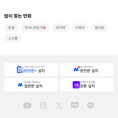
랑받고 있습니다~
[스크롤]
많이 찾는 만화
완결
19세 관람가
정액제
이벤트
할리퀸
스크롤
10배 적립, 2시간 먼저
원스토어에서
완전판+
설치
완전판 설치
Google Play에서
무협만화 플랫폼
일반판 설치
강툰 설치