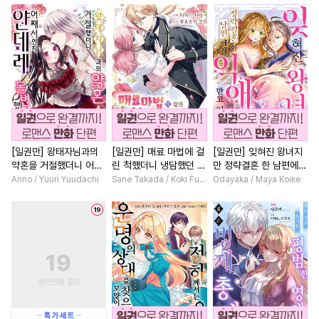
#
변태수
#
직진공
#
순정수
#
애증관계
#
친구
#
무심
#
가이드버스
#
짝사랑공
#
할리퀸
#
소설원작
#
옴니버스
#
명랑수
#
계략남
#
드라마
#
일상
#
수인수
#
재회물
#
연하공
#
다각관계
#
로맨스
#
연상연하
#
기억상실
#
연애/결혼
#
역사/시대물
#
판타지
#
계략공
#
질투
#
철벽녀
#
평범녀
#
욕망수
#
절륜공
#
동거
#
학원/캠퍼스
#
힐링물
[일권만] 왕태자님과의
[일권만] 매료 마법에 걸
[일권만] 잊혀진 왕녀지
약혼을 거절했더니 어째
린 척했더니 냉담했던 약
만 정략결혼 한 남편에게
#
능력공
#
난폭공
#
다정남
#
재회물
#
동양
서인지 얀데레로 돌변했
혼자가 맹목적인 사랑꾼
익애받고 있습니다 [단행
Anno / Yuuri Yuudachi
Sane Takada / Koki Fuyutsuki
Odayaka / Maya Koike
#
인외존재
#
이세계물
#
현대물
#
회귀물
#
서양
습니다 [단행본]
이 되었습니다 [단행본]
본]
#
원나잇
#
역사/시대물
#
고수위
#
직진남
#
사랑꾼공
#
냉혈공
#
인외존재
#
섹스파트너
#
예민수
#
안경수
#
연상연하
#
부부
#
웹툰단행본
#
침착수
#
개그/코믹
#
오피스물
#
광공
#
무심수
#
상처수
#
명문세가
#
첫사랑
#
게