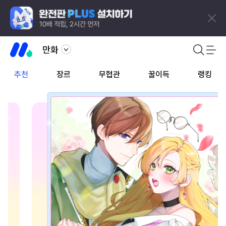
만화
추천
장르
무협관
꿀이득
랭킹