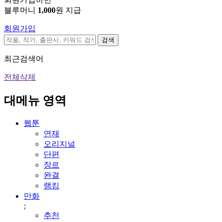
블루머니
1,000
원 지급
회원가입
검색
최근검색어
전체삭제
대메뉴 영역
웹툰
연재
오리지널
단편
장르
완결
랭킹
만화
;
추천