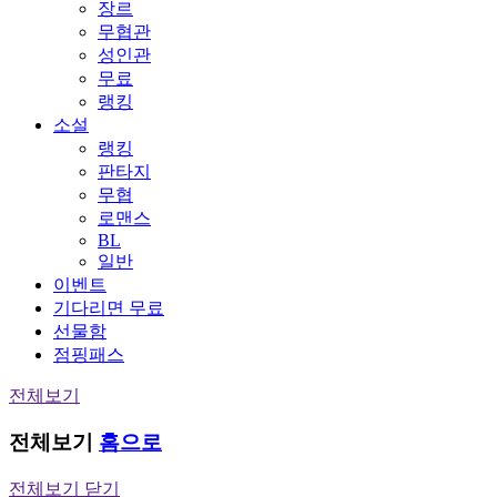
장르
무협관
성인관
무료
랭킹
소설
랭킹
판타지
무협
로맨스
BL
일반
이벤트
기다리면 무료
선물함
점핑패스
전체보기
전체보기
홈으로
전체보기 닫기