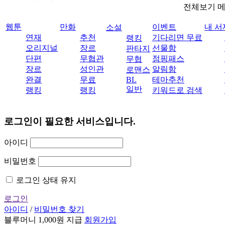
전체보기 
웹툰
만화
이벤트
내 서
소설
연재
추천
기다리면 무료
랭킹
오리지널
장르
선물함
판타지
단편
무협관
점핑패스
무협
장르
성인관
알림함
로맨스
완결
무료
BL
테마추천
일반
랭킹
랭킹
키워드로 검색
로그인이 필요한 서비스입니다.
아이디
비밀번호
로그인 상태 유지
로그인
아이디
/
비밀번호 찾기
블루머니 1,000원 지급
회원가입