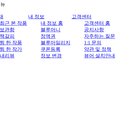
메뉴
재
내 정보
고객센터
최근 본 작품
내 정보 홈
고객센터 홈
보관함
블루머니
공지사항
책갈피
정액권
자주하는 질문
찜 한 작품
블루마일리지
1:1 문의
찜 한 작가
쿠폰등록
약관 및 정책
내리뷰
정보 변경
뷰어 설치안내