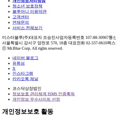
개인정보처리방침
청소년 보호정책
블루머니 이용약관
고객센터
연재문의
서비스 전체보기
미스터블루(주)
대표자 조승진
사업자등록번호 107-88-30967
통신
서울특별시 강서구 양천로 570, 18층
대표전화 02-337-0610
팩스 0
ⓒ Mr.Blue Corp. All rights reserved.
네이버 블로그
유튜브
X
인스타그램
카카오톡 채널
코스닥상장법인
정보보호 관리체계 ISMS 인증획득
개인정보 우수사이트 선정
개인정보보호 활동