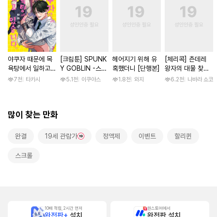
야쿠자 때문에 목
[크림툰] SPUNK
헤어지기 위해 유
[체리콕] 츤데레
욕탕에서 일하고
Y GOBLIN -스펑
혹했더니 [단행본]
왕자의 대물 찾기
있습니다 [단행본]
키 고블린- [단행
[단행본]
7천
타카시
5.1천
이쿠야스
1.8천
와지
6.2천
나바라 쇼코
본]
많이 찾는 만화
완결
19세 관람가
정액제
이벤트
할리퀸
스크롤
10배 적립, 2시간 먼저
원스토어에서
완전판+
설치
완전판 설치