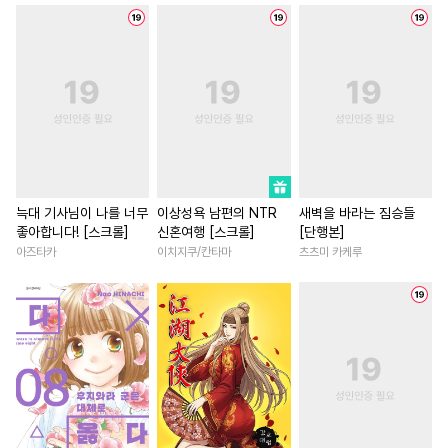
#
단정수
#
성인용품
#
연애/결혼
#
상처녀
#
츤데레공
#
장발
#
판타지
#
이세계물
#
역사/시대물
#
짝사랑
#
상처공
#
차원이동물
#
환생물
#
배틀연애
#
페티쉬
#
연애/결혼
#
친구>연인
#
평범공
#
벤츠공
#
계략수
#
능욕
#
성장물
#
성장물
#
복수
#
변태수
#
직진공
#
직진남
#
일상
#
부부
#
개아가공
#
동물
#
첫사랑
#
판타지/SF
#
절륜남
늑대 기사님이 나를 너무
이상성욕 남편의 NTR
새벽을 바라는 짐승들
좋아합니다! [스크롤]
신혼여행 [스크롤]
[단행본]
#
존댓말공
#
다공일수
#
우정
#
철벽남
#
현대물
아즈타카
이치지쿠/칸타마
츠츠미 카케루
#
동정수
#
친구
#
고수위
#
짝사랑
#
후회남
#
조교
#
도망수
#
모럴리스
#
오피스물
#
고수위
#
트라우마
#
동양풍
#
배틀연애
#
개그/코믹
#
섹스파트너
#
굴림수
#
복수물
#
능글남
#
할리
#
피폐물
#
원나잇
#
변태
#
다각관계
#
짝사랑
#
조폭공
#
상처수
#
미남공
#
인외존재
#
소설원작