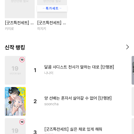
#
집착수
#
유혹
#
감금/강제
#
납치
#
웹툰단행본
#
수인
[굿즈특전세트] 강
[굿즈특전세트] 싫
#
병약수
#
아방수
#
드라마
아지과 남자친구
은 채로 있게 해줘
카지로
히지키
#
초능력
#
까칠수
#
문란수
외전
#
능욕
#
계략공
#
혐관
신작 랭킹
#
개그/코믹
#
헌신공
#
미남수
#
절륜공
달콤 사디스트 천사가 말하는 대로 [단행본]
1
#
삼각관계
#
짝사랑공
나나이
#
안경수
#
대형견공
#
감자수
#
힐링물
양 선배는 혼자서 살아갈 수 없어 [단행본]
#
소설원작
#
애증관계
2
sooncha
#
난폭공
#
계약관계
#
순정수
#
부부
#
능욕수
#
리맨물
#
무심공
[굿즈특전세트] 싫은 채로 있게 해줘
3