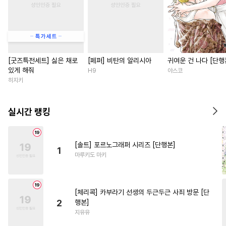
[굿즈특전세트] 싫은 채로
[페퍼] 비탄의 알리시아
귀여운 건 나다 [단행
있게 해줘
H9
야스코
히지키
실시간 랭킹
[솔트] 포르노그래퍼 시리즈 [단행본]
1
마루키도 마키
[체리콕] 카부라기 선생의 두근두근 사죄 방문 [단
2
행본]
지유유