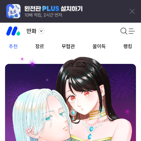
만화
추천
장르
무협관
꿀이득
랭킹