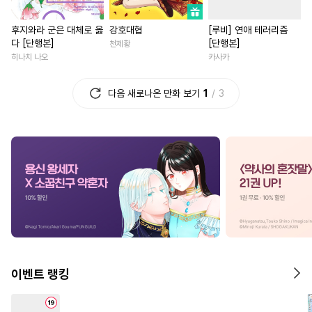
#
다각관계
#
잔망수
#
직진녀
#
조신남
#
서양
후지와라 군은 대체로 옳
강호대협
[루비] 연애 테러리즘
#
철벽수
#
이세계물
#
첫사랑
#
학원/캠퍼스
다 [단행본]
[단행본]
천제황
#
연예계
#
임신수
#
촉수
#
능력녀
#
평범남
#
까칠
히나치 나오
카사카
#
선후배
#
떡대수
#
영상화
#
애증관계
다음 새로나온 만화 보기
1
3
#
나이차커플
#
SM
#
회귀물
#
평범녀
#
절륜
#
가이드버스
#
달달물
#
재회물
#
섹스파트너
#
능글공
#
수인수
#
초딩공
#
동양풍
#
나이차커플
#
재벌공
#
헌신수
#
직진남
#
계약관계
#
인외존재
#
능력수
#
현대물
#
다정남
#
민감수
#
변태공
#
연상연하
#
죽음/살인
#
연상연하
#
강수
#
육아물
#
첫사랑
#
계략
#
OO버스
#
귀염수
#
친구
#
복수
#
원나잇
이벤트 랭킹
#
자낮수
#
연상수
#
다정공
#
집착남
#
평범녀
#
게임
#
또라이공
#
육아물
#
무심남
#
학원/캠퍼스