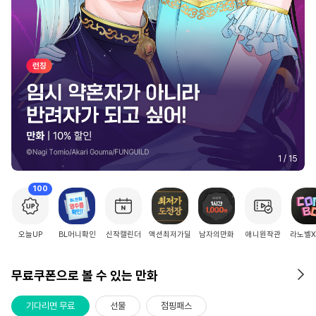
2
/
15
100
오늘UP
BL머니확인
신작캘린더
액션최저가딜
남자의만화
애니원작관
라노벨
무료쿠폰으로 볼 수 있는 만화
기다리면 무료
선물
점핑패스