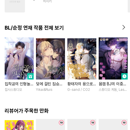
히지키
#
후방주의
#
예민수
#
침착수
#
츤데레수
#
하드코어
#
후회공
BL/순정 연재 작품 전체 보기
#
사제관계
#
학원/캠퍼스
#
키작공
#
적극수
#
오메가버스
#
재회물
#
순진수
#
일상
#
현대물
집착공의 인형놀이
덫에 걸린 짐승
황태자의 용으로
몸캠 BJ의 이중생
[스크롤]
[스크롤]
태어났다 [스크롤]
활 [스크롤]
집사스튜디오
Yikai&Ruis
G-sand / CO2
스튜디오 계동, Lasso
리뷰어가 주목한 만화