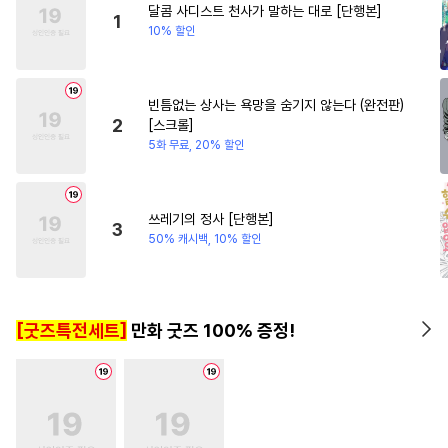
달콤 사디스트 천사가 말하는 대로 [단행본]
#
문란공
#
다정수
1
10% 할인
#
친구>연인
#
미인수
#
오해/착각
#
역사/시대물
빈틈없는 상사는 욕망을 숨기지 않는다 (완전판)
#
미인공
#
소심수
#
유혹수
2
[스크롤]
#
연상공
#
동정공
5화 무료, 20% 할인
#
만화단편
#
헤테로공
#
음험공
#
집착공
#
명랑수
쓰레기의 정사 [단행본]
3
#
무뚝뚝공
#
평범수
50% 캐시백, 10% 할인
#
냉혈공
#
떡대공
#
무심수
#
능력공
#
BDSM
#
능글수
[굿즈특전세트]
만화 굿즈 100% 증정!
#
3P
#
까칠공
#
강공
#
수한정다정공
#
후회수
#
대물공
#
사랑꾼공
#
첫경험
#
군림수
#
얼빠수