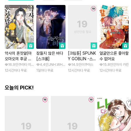
약사의 혼잣말(마
잠들지 않은 바다
[크림툰] SPUNK
얼굴만으론 좋아할
오마오의 후궁 수
[스크롤]
Y GOBLIN -스펑
수 없어요
수께끼 풀이수첩)
키 고블린- [스크
16.9만
쿠라타 미노지 / 휴우가 나츠
4.4만
JNH.WH Studio / Lasso
14.5만
이쿠야스
15.8만
안자이 카린
롤]
12시간마다 무료
1일마다 무료
12시간마다 무료
12시간마다 무료
오늘의 PICK!