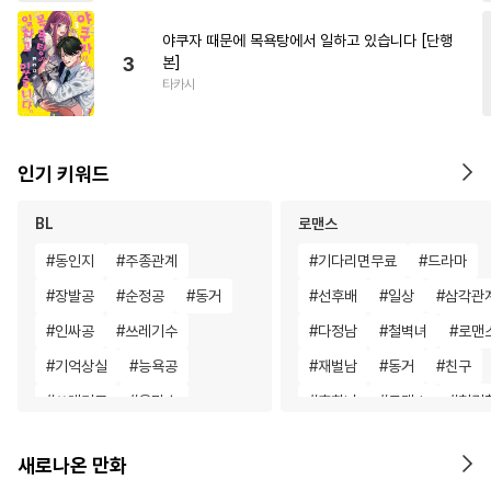
야쿠자 때문에 목욕탕에서 일하고 있습니다 [단행
3
본]
타카시
인기 키워드
BL
로맨스
#
동인지
#
주종관계
#
기다리면무료
#
드라마
#
장발공
#
순정공
#
동거
#
선후배
#
일상
#
삼각관
#
인싸공
#
쓰레기수
#
다정남
#
철벽녀
#
로맨
#
기억상실
#
능욕공
#
재벌남
#
동거
#
친구
#
쓰레기공
#
욕망수
#
후회녀
#
로맨스
#
첫경
#
연하수
#
서양풍
#
질투
#
영혼바뀜
#
힐링물
새로나온 만화
#
옴니버스
#
광공
#
연하공
#
친구>연인
#
연하남