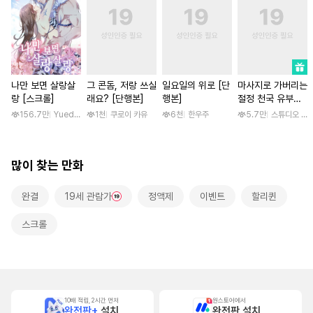
나만 보면 살랑살
그 콘돔, 저랑 쓰실
일요일의 위로 [단
마사지로 가버리는
랑 [스크롤]
래요? [단행본]
행본]
절정 천국 유부녀
[스크롤]
156.7만
Yuedong Culture / 백두몽
1천
쿠로이 카유
6천
한우주
5.7만
스튜디오 후
많이 찾는 만화
완결
19세 관람가
정액제
이벤트
할리퀸
스크롤
10배 적립, 2시간 먼저
원스토어에서
완전판+
설치
완전판 설치