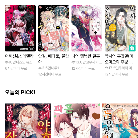
어쌔신&신데렐라
안경, 때때로, 불량
나의 행복한 결혼
약사의 혼잣말(마
아
오마오의 후궁 수
18만
나츠노 유조
13.8만
코우사카 리토 / 아기토기 아쿠미
수께끼 풀이수첩)
3.5만
나루키
17.2만
쿠라타 미노지 
6시간마다 무료
12시간마다 무료
12시간마다 무료
12시간마다 무료
오늘의 PICK!