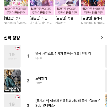
#
굴림수
#
자낮수
#
수인수
#
능욕
#
강수
#
하드코어
[일권만] 웃지 않
[일권만] 모든 것
[일권만] 죽을 뻔
[일권만] 실례지만
#
장발
#
애증관계
는 약혼자님이 사
을 포기한 평범한
한 늑대가 운명의
약혼자님, 당신의
Nanohiru / Memeko
나츠미 / 시바노 이즈미
카놀라 유
Mashiro / Memeko
#
또라이공
#
절륜공
랑에 빠진 건 변장
영애는 젊은 빙제
짝이 되기까지 [단
눈은 장식인가요?
한 저인 것 같습니
의 총애를 받는다
행본]
[단행본]
#
연하수
#
변태수
다 [단행본]
[단행본]
신작 랭킹
#
사랑꾼공
#
능력수
#
수한정다정공
#
안경수
달콤 사디스트 천사가 말하는 대로 [단행본]
1
#
다각관계
#
조폭공
나나이
#
잔망수
#
연상공
#
평범수
#
초딩공
#
개그/코믹
#
부부
도박병기
#
순정수
#
유혹
#
이세계물
2
신형빈
#
능력공
#
SF
#
연상연하
#
미인공
#
현대물
#
후회공
[특가세트] 야하게 훈육하고 사랑해 줄게 -Dom／
#
선후배
#
동물
#
미인수
3
Sub 유니버스-