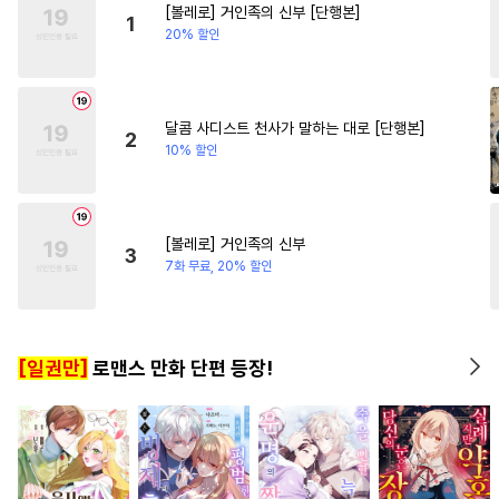
[볼레로] 거인족의 신부 [단행본]
#
피폐물
#
원나잇
#
짝사랑
#
친구>연인
#
부부
1
20% 할인
#
직진공
#
얼빠수
#
대물공
#
다정남
#
감자수
#
기억상실
#
능욕공
#
삼각관계
달콤 사디스트 천사가 말하는 대로 [단행본]
2
10% 할인
#
후회수
#
후방주의
#
변태
#
츤데레수
#
키작공
#
헌신수
#
쓰레기수
[볼레로] 거인족의 신부
3
#
임신수
#
떡대공
7화 무료, 20% 할인
#
역사/시대물
#
유사근친
#
시리어스
#
수인
#
SM
[일권만]
로맨스 만화 단편 등장!
#
변태공
#
웹툰단행본
#
연애/결혼
#
오해/착각
#
예민수
#
복수
#
OO버스
#
돔섭버스
#
주종관계