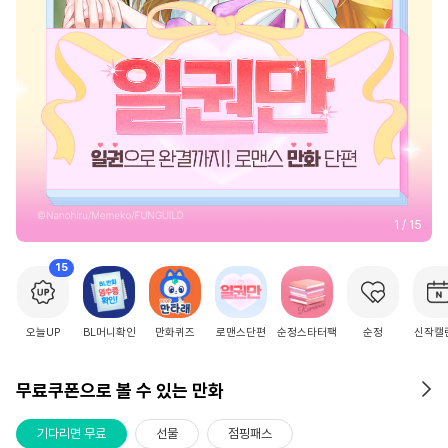
2
/
15
15
오늘UP
BL머니확인
만화퀴즈
로맨스단편
순정스타터팩
순정
신작캘
무료쿠폰으로 볼 수 있는 만화
기다리면 무료
선물
점핑패스