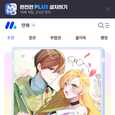
만화
추천
장르
무협관
꿀이득
랭킹