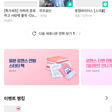
#
재벌공
#
미남공
#
이세계물
#
로맨스
[특가세트] 야하게 훈육
무주공산
멍청바이러스 [스크롤]
#
존댓말공
#
배틀연애
#
3P
#
동양풍
#
게임
#
사제관
하고 사랑해 줄게 -Dom
사마달
갱꿀 / 오아시수
#
상처공
#
냉혈공
#
상처수
#
계약관계
#
첫경험
／Sub 유니버스-
Asato
#
명랑수
#
귀염수
#
연애/결혼
#
능글남
다음 새로나온 만화 보기
1
3
#
개아가공
#
트라우마
#
현대물
#
능욕
#
현대물
#
초능력
#
까칠공
#
단정수
#
철벽남
#
백합/GL
#
달달물
#
조교
#
계략수
#
서양풍
#
직진남
#
집착
#
회귀물
#
직진수
#
욕망수
#
성장물
#
능력녀
#
우정
#
헤테로공
#
다정공
#
차원이동물
#
첫사랑
#
재회물
#
동정공
#
계략공
#
절륜
#
친구
#
일상
#
학원/캠퍼스
#
군림수
#
짝사랑
#
복수
#
직진녀
#
연상수
#
인외존재
#
성장물
#
역사/시대물
이벤트 랭킹
#
가이드버스
#
민감수
#
다각관계
#
연애/결혼
#
소심수
#
친구>연인
#
영혼바뀜
#
까칠남