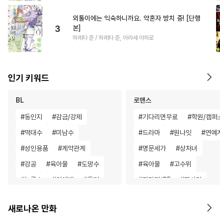
외톨이에는 익숙하니까요. 약혼자 방치 중! [단행
3
본]
하레타 준 / 하레타 준, 아라세 야히로
인기 키워드
BL
로맨스
#
동인지
#
감금/강제
#
기다리면무료
#
학원/캠퍼
#
떡대수
#
미남수
#
드라마
#
원나잇
#
연예
#
성인용품
#
계약관계
#
명문세가
#
상처녀
#
강공
#
육아물
#
도망수
#
육아물
#
고수위
#
능글수
#
연예계
#
동거
#
판타지/SF
#
짝사랑
#
능욕수
#
혐관
#
첫경험
#
삼각관계
#
무심남
새로나온 만화
#
벤츠공
#
침착수
#
아방수
#
회귀물
#
평범녀
#
철벽