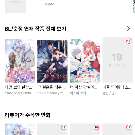
#
연하공
#
집착공
#
촉수
Asato
#
능글공
#
무심수
#
동양풍
#
다정수
#
페티쉬
#
첫사랑
BL/순정 연재 작품 전체 보기
#
드라마
#
까칠수
나만 보면 살랑살
그 결혼을 깨주세
더 이상 관심이 없
나를 찍어줘 [스크
랑 [스크롤]
요 [스크롤]
다며 이혼당한 영
롤]
Yuedong Culture / 백두몽
neko atama / manxi (China Literature)
이즈미 쿄카
빵집 / 않이
애의 의외로 즐거
운 새로운 생활
[스크롤]
리뷰어가 주목한 만화