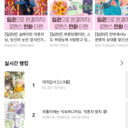
[일권만] 실례지만 약혼자
[일권만] 파혼당했지만, 스
[일권만] 전하께서는
님, 당신의 눈은 장식인가
도 부장님께 사랑받고 있습
운명의 상대를 찾으신
요? [단행본]
니다 [단행본]
이네요 (웃음) [단행본
Mashiro / Memeko
유카와 아미코
Shin Fukuda / Yoko 
실시간 랭킹
대귀갑사 [스크롤]
1
DL.Sir / 당가삼소
외톨이에는 익숙하니까요. 약혼자 방치 중!
2
하레타 준 / 하레타 준, 아라세 야히로