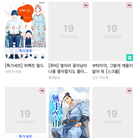
#
고수위
#
짝사랑공
#
첫사랑
#
로맨스
#
힐링
#
섹스파트너
#
적극수
#
후회녀
#
나이차커플
#
무심공
#
BDSM
#
재회물
#
환생물
#
친구
#
오메가버스
#
광공
#
소설원작
#
학원/캠퍼스
#
다공일수
#
음험공
#
동거
#
연상연하
#
재벌
#
문란수
#
리맨물
#
친구
#
다정남
#
배틀연애
#
사제관계
#
유혹수
#
후회남
#
연하남
#
절륜
[특가세트] 퍼펙트 월드
[루비] 옆자리 꽃미남이
부탁이야, 그렇게 깨물지
나를 좋아할지도 몰라
말아 줘 [스크롤]
아루가 리에
#
순정공
#
힐링물
#
선후배
#
소년
#
계략남
[단행본]
료(Ryo)
산고 미츠루
#
대형견공
#
평범공
#
죽음/살인
#
오피스물
#
동정수
#
일상
#
판타지
#
직진남
#
영상화
#
일상
#
순진수
#
질투
#
철벽수
#
애증관계
#
초능력
#
소설원작
#
서양풍
#
인외존재
#
친구>연인
#
만화단편
#
츤데레공
#
평범녀
#
섹스파트너
#
난폭공
#
모럴리스
#
개그/코믹
#
복수물