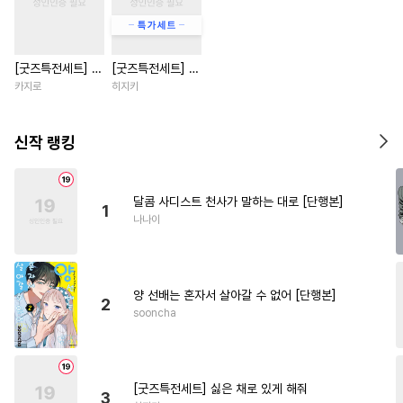
#
변태공
#
집착공
#
헌신공
#
도망수
#
문란공
#
까칠공
[굿즈특전세트] 강
[굿즈특전세트] 싫
#
혐관
#
인외존재
아지과 남자친구
은 채로 있게 해줘
카지로
히지키
#
짝사랑공
#
리맨물
외전
#
배틀연애
#
재벌공
신작 랭킹
#
원나잇
#
광공
#
떡대공
#
감금/강제
#
쓰레기공
달콤 사디스트 천사가 말하는 대로 [단행본]
1
#
변태
#
연예계
#
OO버스
나나이
#
계략공
#
연하공
#
능욕수
#
직진공
#
후회수
#
SM
양 선배는 혼자서 살아갈 수 없어 [단행본]
#
촉수
#
츤데레수
#
절륜공
2
sooncha
#
육아물
#
판타지
#
미인공
#
나이차커플
#
헤테로공
#
사제관계
#
능글수
[굿즈특전세트] 싫은 채로 있게 해줘
3