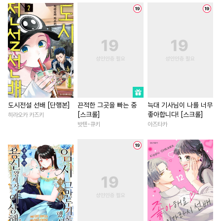
#
또라이공
#
무심수
#
삼각관계
#
성장물
#
계약관계
#
평범수
#
철벽남
#
소설원작
#
무뚝뚝공
#
납치
#
후회녀
#
평범녀
#
육아
#
트라우마
#
미남공
#
상처녀
#
현대물
#
서양
#
상처수
#
성인용품
#
학원/캠퍼스
#
회귀물
#
초딩공
#
동정공
#
일상
#
이세계물
#
연하
#
사랑꾼공
#
오해/착각
#
친구>연인
#
친구
도시전설 선배 [단행본]
끈적한 그곳을 빠는 중
늑대 기사님이 나를 너무
[스크롤]
좋아합니다! [스크롤]
히라오카 카즈키
#
다정공
#
냉혈공
#
초능력
#
동양풍
#
배틀연애
밧텐-큐키
아즈타카
#
삼각관계
#
조교
#
떡대수
#
영상화
#
철벽녀
#
평범
#
힐링물
#
드라마
#
순진수
#
재회물
#
까칠남
#
장발공
#
질투
#
현대물
#
개그/코믹
#
능욕
#
성장
#
대형견공
#
소심수
#
짝사랑
#
환생물
#
능력수
#
굴림수
#
안경수
#
죽음/살인
#
역사/시대물
#
후방주의
#
순정공
#
무심남
#
섹스파트너