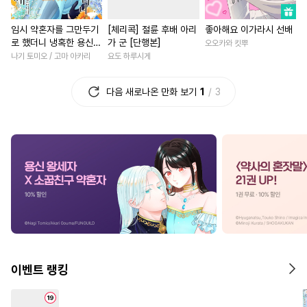
#
웹툰단행본
#
동정수
#
후회남
#
게임
#
인외존
임시 약혼자를 그만두기
[체리콕] 절륜 후배 아리
좋아해요 이가라시 선배
#
상처공
#
수인
#
고수위
#
다각관계
#
부부
#
복수
로 했더니 냉혹한 용신
가 군 [단행본]
오오카와 킷뿌
#
수인수
#
유혹수
#
병약수
#
친구>연인
#
연애/결혼
왕세자의 상태가 이상해
나기 토미오 / 고마 아카리
요도 하루시게
졌습니다 [단행본]
#
민감수
#
능욕공
#
대물공
#
연상연하
#
집착남
다음 새로나온 만화 보기
1
3
#
침착수
#
페티쉬
#
계략수
#
직진녀
#
능글남
#
애증관계
#
키작공
#
차원이동물
#
드라마
#
역사/시대물
#
섹스파트너
#
계약관계
#
절륜남
#
조폭공
#
능욕
#
미인수
#
영혼바뀜
#
능력녀
#
개그/코믹
#
BDSM
#
고수위
#
직진남
#
동거
#
오메가버스
#
명랑수
#
친구
#
원나잇
#
선후배
#
부부
#
다각관계
#
욕망수
#
평범남
#
연애/결혼
#
츤데레공
#
벤츠공
#
직진남
#
나이차커플
이벤트 랭킹
#
임신수
#
3P
#
동거
#
첫사랑
#
애증관계
#
우
#
학원/캠퍼스
#
음험공
#
다정남
#
현대물