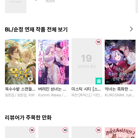
히지키
#
귀염수
#
무심공
#
철벽수
#
까칠수
#
선후배
#
개아가공
#
연상연하
BL/순정 연재 작품 전체 보기
#
이세계물
#
연상공
#
난폭공
#
유혹
#
인싸공
옥수수밭 스캔들
버려진 성녀는 이
미스틱 시티 [스크
악녀는 흑화한 공
[스크롤]
번 생엔 사랑을 거
롤]
작님만 공략할 수
왕원검 / 왕원검, 와와
Konniti Wawa / Maripara, ABE RAGE, En Hakka
파란 [투믹스] / 다만 [투믹스]
KUROSAWA, tukasa 
부하기로 맹세합니
있다 [스크롤]
다 [스크롤]
리뷰어가 주목한 만화