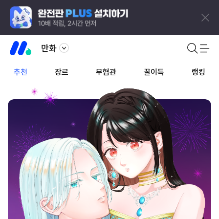
만화
추천
장르
무협관
꿀이득
랭킹