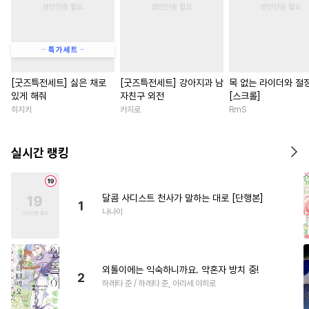
[굿즈특전세트] 싫은 채로
[굿즈특전세트] 강아지과 남
목 없는 라이더와 절
있게 해줘
자친구 외전
[스크롤]
히지키
카지로
RmS
실시간 랭킹
달콤 사디스트 천사가 말하는 대로 [단행본]
1
나나이
외톨이에는 익숙하니까요. 약혼자 방치 중!
2
하레타 준 / 하레타 준, 아라세 야히로