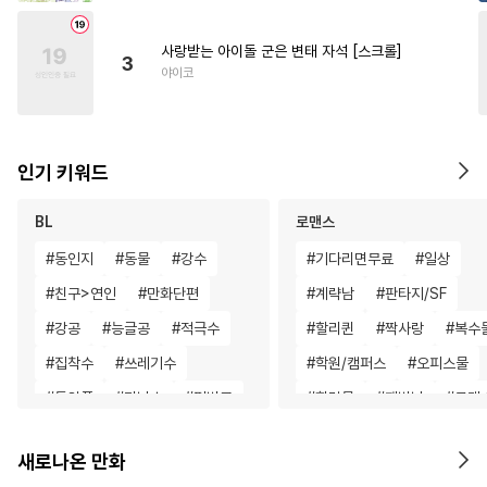
사랑받는 아이돌 군은 변태 자석 [스크롤]
3
야이코
인기 키워드
BL
로맨스
#
동인지
#
동물
#
강수
#
기다리면무료
#
일상
#
친구>연인
#
만화단편
#
계략남
#
판타지/SF
#
강공
#
능글공
#
적극수
#
할리퀸
#
짝사랑
#
복수
#
집착수
#
쓰레기수
#
학원/캠퍼스
#
오피스물
#
동양풍
#
미남수
#
평범공
#
힐링물
#
재벌남
#
로맨
#
수한정다정공
#
문란수
#
다정남
#
로맨스
#
절륜
새로나온 만화
#
얼빠수
#
군림수
#
첫경험
#
첫사랑
#
조신