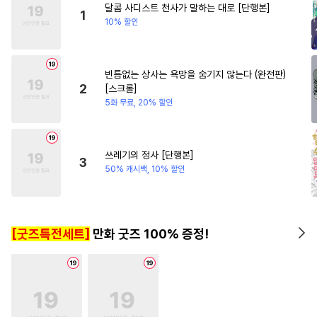
달콤 사디스트 천사가 말하는 대로 [단행본]
#
달달물
#
자낮수
1
10% 할인
#
주종관계
#
재회물
#
잔망수
#
다정수
빈틈없는 상사는 욕망을 숨기지 않는다 (완전판)
#
가이드버스
#
하드코어
2
[스크롤]
#
다공일수
#
친구
5화 무료, 20% 할인
#
기억상실
#
첫사랑
#
소설원작
#
후회공
쓰레기의 정사 [단행본]
3
#
피폐물
#
예민수
#
순정수
50% 캐시백, 10% 할인
#
변태수
#
아방수
#
헌신수
#
복수
#
서양풍
#
모럴리스
[굿즈특전세트]
만화 굿즈 100% 증정!
#
감자수
#
옴니버스
#
일상
#
첫경험
#
연하수
#
단정수
#
짝사랑
#
능력공
#
장발
#
연상수
#
존댓말공