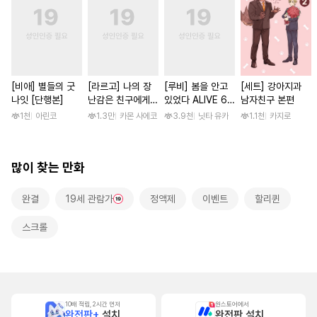
[비애] 별들의 굿
[라르고] 나의 장
[루비] 봄을 안고
[세트] 강아지과
나잇 [단행본]
난감은 친구에게
있었다 ALIVE 6
남자친구 본편
이어져 있어 [단행
부
1천
아린코
1.3만
카몬 사에코
3.9천
닛타 유카
1.1천
카지로
본]
많이 찾는 만화
완결
19세 관람가
정액제
이벤트
할리퀸
스크롤
10배 적립, 2시간 먼저
원스토어에서
완전판+
설치
완전판 설치