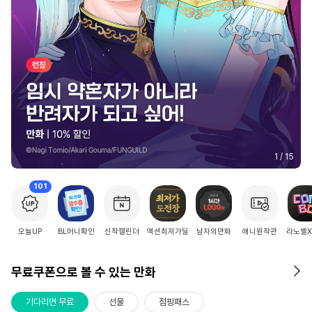
2
/
15
101
오늘UP
BL머니확인
신작캘린더
액션최저가딜
남자의만화
애니원작관
라노벨
무료쿠폰으로 볼 수 있는 만화
기다리면 무료
선물
점핑패스