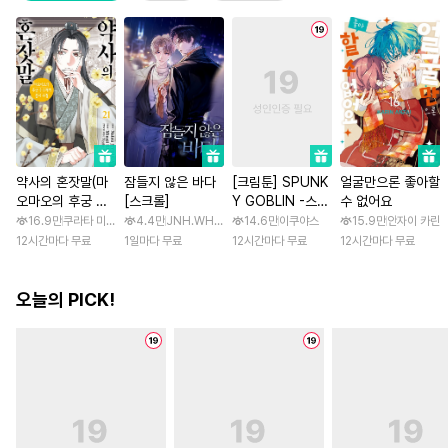
약사의 혼잣말(마
잠들지 않은 바다
[크림툰] SPUNK
얼굴만으론 좋아할
오마오의 후궁 수
[스크롤]
Y GOBLIN -스펑
수 없어요
수께끼 풀이수첩)
키 고블린- [스크
16.9만
쿠라타 미노지 / 휴우가 나츠
4.4만
JNH.WH Studio / Lasso
14.6만
이쿠야스
15.9만
안자이 카린
롤]
12시간마다 무료
1일마다 무료
12시간마다 무료
12시간마다 무료
오늘의 PICK!