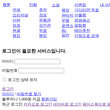
웹툰
만화
이벤트
내 서
소설
연재
추천
기다리면 무료
랭킹
오리지널
장르
선물함
판타지
단편
무협관
점핑패스
무협
장르
성인관
알림함
로맨스
완결
무료
BL
테마추천
일반
랭킹
랭킹
키워드로 검색
로그인이 필요한 서비스입니다.
아이디
비밀번호
로그인 상태 유지
로그인
아이디
/
비밀번호 찾기
블루머니 1,000원 지급
회원가입
최근 로그인
카카오로 로그인
네이버로 로그인
페이스북으로 