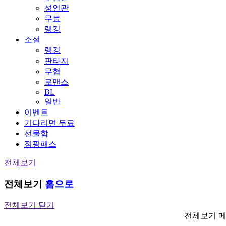
성인관
무료
랭킹
소설
랭킹
판타지
무협
로맨스
BL
일반
이벤트
기다리면 무료
선물함
점핑패스
전체보기
전체보기
홈으로
전체보기 닫기
전체보기 