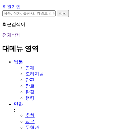
회원가입
검색
최근검색어
전체삭제
대메뉴 영역
웹툰
연재
오리지널
단편
장르
완결
랭킹
만화
;
추천
장르
무협관