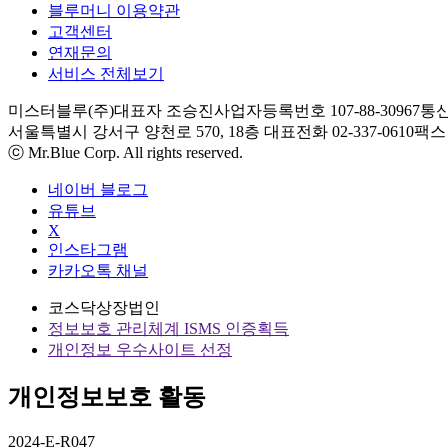
블루머니 이용약관
고객센터
연재문의
서비스 전체보기
미스터블루(주)
대표자 조승진
사업자등록번호 107-88-30967
통신
서울특별시 강서구 양천로 570, 18층
대표전화 02-337-0610
팩스 0
ⓒ Mr.Blue Corp. All rights reserved.
네이버 블로그
유튜브
X
인스타그램
카카오톡 채널
코스닥상장법인
정보보호 관리체계 ISMS 인증획득
개인정보 우수사이트 선정
개인정보보호 활동
2024-E-R047