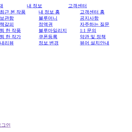
재
내 정보
고객센터
최근 본 작품
내 정보 홈
고객센터 홈
보관함
블루머니
공지사항
책갈피
정액권
자주하는 질문
찜 한 작품
블루마일리지
1:1 문의
찜 한 작가
쿠폰등록
약관 및 정책
내리뷰
정보 변경
뷰어 설치안내
로그인