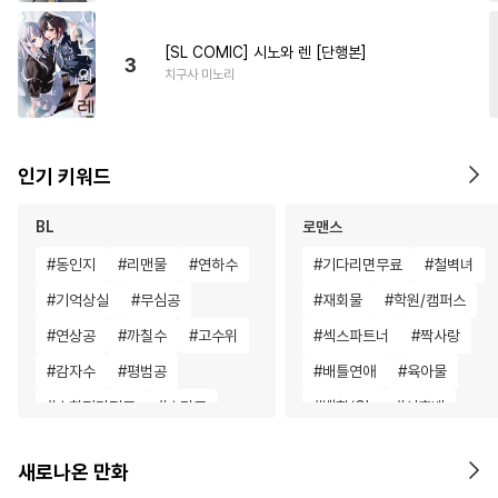
[SL COMIC] 시노와 렌 [단행본]
3
치구사 미노리
인기 키워드
BL
로맨스
#
동인지
#
리맨물
#
연하수
#
기다리면무료
#
철벽녀
#
기억상실
#
무심공
#
재회물
#
학원/캠퍼스
#
연상공
#
까칠수
#
고수위
#
섹스파트너
#
짝사랑
#
감자수
#
평범공
#
배틀연애
#
육아물
#
수한정다정공
#
초딩공
#
백합/GL
#
선후배
#
욕망수
#
성인용품
#
현대물
#
집착남
#
성장
새로나온 만화
#
소심수
#
떡대수
#
달달물
#
성장물
#
영상화
#
드라