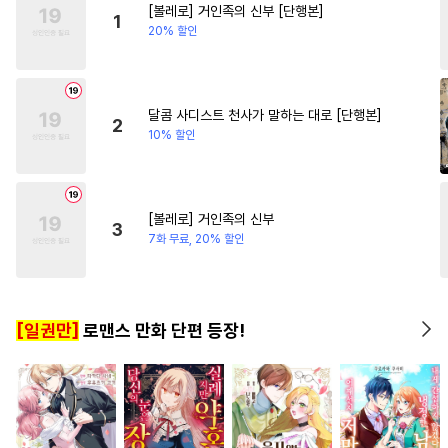
[볼레로] 거인족의 신부 [단행본]
#
헌신수
#
쓰레기수
#
연상연하
#
사제관계
1
20% 할인
#
츤데레수
#
강수
#
절륜공
#
후회녀
#
첫사랑
#
짝사랑
#
후회공
#
이세계물
#
삼각관계
달콤 사디스트 천사가 말하는 대로 [단행본]
2
10% 할인
#
동양풍
#
SM
#
능력공
#
피폐물
#
동물
#
아방수
#
힐링물
#
능글수
[볼레로] 거인족의 신부
3
#
개아가공
#
유사근친
7화 무료, 20% 할인
#
재벌공
#
혐관
#
변태
#
감금/강제
#
수인
#
미남공
[일권만]
로맨스 만화 단편 등장!
#
능력수
#
복수
#
상처수
#
굴림수
#
능욕공
#
개그/코믹
#
까칠공
#
선후배
#
서양풍
#
BDSM