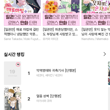
[일권만] 매료 마법에 걸린
[일권만] 파혼당했지만, 스
[일권만] 웃지 않는 
척했더니 냉담했던 약혼자
도 부장님께 사랑받고 있습
님이 사랑에 빠진 건
가 맹목적인 사랑꾼이 되었
니다 [단행본]
저인 것 같습니다 [단
Sane Takada / Koki Fuyutsuki
유카와 아미코
Nanohiru / Memeko
습니다 [단행본]
실시간 랭킹
악역영애와 귀축기사 [단행본]
1
네코타, 세이칸 / 네코타
얼음 성벽 [단행본]
2
아가사와 코챠