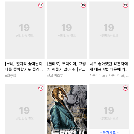
#
음험공
#
돔섭버스
#
개그/코믹
#
죽음/살인
#
단정수
#
무심수
#
미인공
#
첫경험
#
직진남
#
직진
#
츤데레공
#
도망수
#
연예계
#
친구>연인
#
역사/시대물
#
군림수
#
학원/캠퍼스
#
게임
#
페티쉬
#
OO버스
#
조교
#
다정남
#
복수물
#
로맨
#
3P
#
유혹
#
질투
#
소년
#
원나잇
#
영혼바
#
부부
#
또라이공
#
조폭공
#
소설원작
#
회귀물
#
능
[루비] 옆자리 꽃미남이
[볼레로] 부탁이야, 그렇
너무 좋아했던 약혼자에
나를 좋아할지도 몰라
게 깨물지 말아 줘 [단행
게 매료마법 때문에 약혼
#
장발
#
임신수
#
동거
#
이세계물
#
오피스물
[단행본]
본]
파기당했습니다 [단행
료(Ryo)
산고 미츠루
사쿠라이 료 / 사쿠라이 료, 시이나 사에라
#
회귀물
#
대형견공
#
능욕
#
연애/결혼
#
재벌남
본]
#
인외존재
#
다정공
#
애증관계
#
동양풍
#
절
#
애증관계
#
벤츠공
#
초능력
#
로맨스
#
능력
#
드라마
#
재회물
#
유혹수
#
우정
#
일상
#
첫사랑
#
능욕수
#
후회수
#
평범녀
#
다정남
#
복수
#
존댓말공
#
SF
#
계약관계
#
친구
#
절륜남
#
까칠남