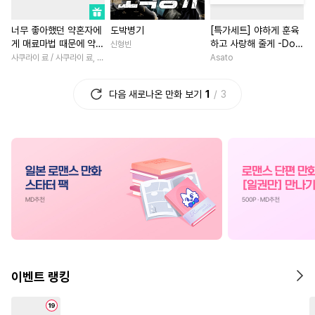
#
미남수
#
시리어스
#
부부
#
능글남
#
상처녀
너무 좋아했던 약혼자에
도박병기
[특가세트] 야하게 훈육
#
계략수
#
촉수
#
계략공
#
짝사랑
#
다각관계
게 매료마법 때문에 약혼
하고 사랑해 줄게 -Dom
신형빈
#
순진수
#
현대물
#
첫사랑
#
직진녀
#
연하
파기당했습니다
／Sub 유니버스-
사쿠라이 료 / 사쿠라이 료, 시이나 사에라
Asato
#
다각관계
#
하드코어
#
무심남
#
계략남
#
서양
다음 새로나온 만화 보기
1
3
#
초능력
#
평범수
#
직진공
#
철벽남
#
일상
#
섹스파트너
#
문란수
#
판타지/SF
#
고수위
#
일상
#
얼빠수
#
연예계
#
평범녀
#
계약관계
#
자낮수
#
미인수
#
예민수
#
인외존재
#
차원이동물
#
명랑수
#
후방주의
#
나이차커플
#
친구
#
가이드버스
#
난폭공
#
명문세가
#
동거
#
주종관계
#
연하공
#
역사/시대물
#
친구>연인
#
소설원작
#
연애/결혼
#
연애/결혼
#
환생물
이벤트 랭킹
#
만화단편
#
사제관계
#
현대물
#
후회남
#
오메가버스
#
능글공
#
삼각관계
#
힐링물