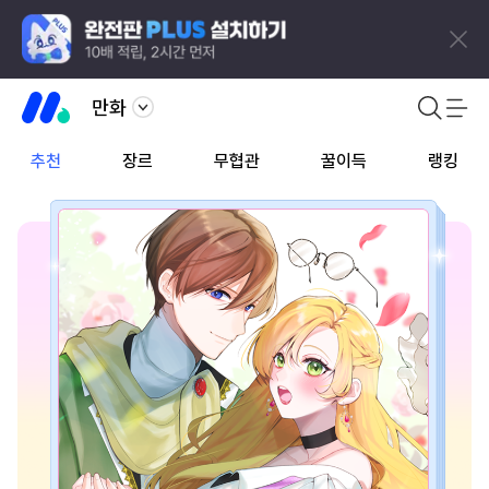
만화
추천
장르
무협관
꿀이득
랭킹