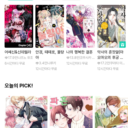
어쌔신&신데렐라
안경, 때때로, 불량
나의 행복한 결혼
약사의 혼잣말(마
아
오마오의 후궁 수
17.9만
나츠노 유조
13.8만
코우사카 리토 / 아기토기 아쿠미
수께끼 풀이수첩)
3.4만
나루키
17.2만
쿠라타 미노지 
6시간마다 무료
12시간마다 무료
12시간마다 무료
12시간마다 무료
오늘의 PICK!