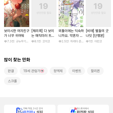
보이시한 여자친구
[체리콕] 다 보이
외톨이에는 익숙하
[비애] 별들의 굿
가 너무 귀여워
는 매직미러 트럭
니까요. 약혼자 방
나잇 [단행본]
[단행본]
치 중! [단행본]
7.3천
규뉴무기고항
8.1천
코치코
2.5만
하레타 준 / 하레타 준, 아라세 야히로
1천
아린코
많이 찾는 만화
완결
19세 관람가
정액제
이벤트
할리퀸
스크롤
10배 적립, 2시간 먼저
원스토어에서
완전판+
설치
완전판 설치