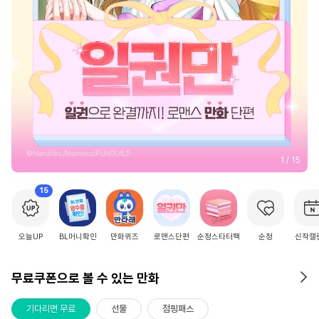
2
/
15
15
오늘UP
BL머니확인
만화퀴즈
로맨스단편
순정스타터팩
순정
신작캘
무료쿠폰으로 볼 수 있는 만화
기다리면 무료
선물
점핑패스