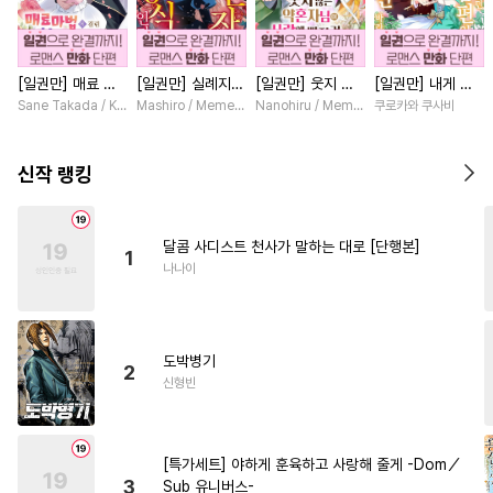
#
변태공
#
철벽수
#
집착공
#
판타지
#
연상수
[일권만] 매료 마
[일권만] 실례지만
[일권만] 웃지 않
[일권만] 내게 간
#
헤테로공
#
민감수
#
강공
법에 걸린 척했더
약혼자님, 당신의
는 약혼자님이 사
섭하지 않겠다던
Sane Takada / Koki Fuyutsuki
Mashiro / Memeko
Nanohiru / Memeko
쿠로카와 쿠사비
#
적극수
#
대물공
니 냉담했던 약혼
눈은 장식인가요?
랑에 빠진 건 변장
냉정한 남편이 어
자가 맹목적인 사
[단행본]
한 저인 것 같습니
째선지 저만 바라
#
오해/착각
#
친구
랑꾼이 되었습니다
다 [단행본]
봅니다 [단행본]
신작 랭킹
[단행본]
#
친구>연인
#
직진수
#
잔망수
#
첫경험
#
다정수
달콤 사디스트 천사가 말하는 대로 [단행본]
1
#
순정공
#
배틀연애
나나이
#
학원/캠퍼스
#
연상연하
#
원나잇
#
수인수
도박병기
#
다공일수
#
동정수
2
신형빈
#
침착수
#
귀염수
#
동정공
#
모럴리스
#
냉혈공
[특가세트] 야하게 훈육하고 사랑해 줄게 -Dom／
#
순정수
#
상처공
#
광공
3
Sub 유니버스-