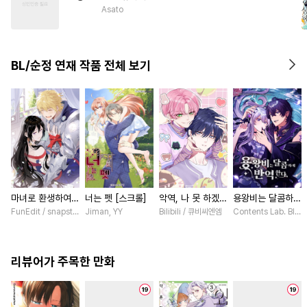
#
떡대공
#
육아물
Asato
#
트라우마
#
짝사랑공
#
키작공
#
안경수
BL/순정 연재 작품 전체 보기
#
웹툰단행본
#
사랑꾼공
#
변태수
마녀로 환생하여
너는 펫 [스크롤]
악역, 나 못 하겠어
용왕비는 달콤하게
성기사를 키웠다
[스크롤]
반역한다 [스크롤]
FunEdit / snapstudio
Jiman, YY
Bilibili / 큐비씨엔엠
Contents Lab. Bl
[스크롤]
리뷰어가 주목한 만화