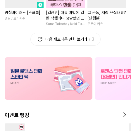
#
연애/결혼
#
소설원작
#
섹스파트너
#
연애/결혼
멍청바이러스 [스크롤]
[일권만] 매료 마법에 걸
그 콘돔, 저랑 쓰실래요?
#
복수
#
달달물
#
돔섭버스
#
평범녀
#
후회녀
린 척했더니 냉담했던 약
[단행본]
갱꿀 / 오아시수
#
친구
#
주종관계
#
능욕수
#
역사/시대물
#
연애/결혼
혼자가 맹목적인 사랑꾼
Sane Takada / Koki Fuyutsuki
쿠로이 카유
이 되었습니다 [단행본]
#
수한정다정공
#
능욕공
#
재회물
#
직진남
#
능력
다음 새로나온 만화 보기
1
3
#
미인공
#
쓰레기수
#
힐링물
#
연상연하
#
상처수
#
직진공
#
나이차커플
#
로맨스
#
기억상실
#
능글수
#
변태
#
능욕
#
성장물
#
부부
#
오해/착각
#
수인
#
회귀물
#
연하남
#
섹스파트너
#
모럴리스
#
애증관계
#
차원이동물
#
연상수
#
후방주의
#
무심남
#
친구
#
계략남
#
욕망수
#
얼빠수
#
개그/코믹
#
판타지/SF
#
친구>연인
#
동정수
#
동거
#
성장물
#
현대물
이벤트 랭킹
#
연예계
#
떡대공
#
친구>연인
#
후회남
#
트라우마
#
애증관계
#
현대물
#
소년
#
복수물