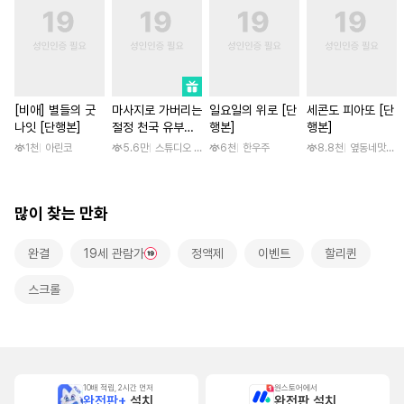
[비애] 별들의 굿
마사지로 가버리는
일요일의 위로 [단
세콘도 피아또 [단
나잇 [단행본]
절정 천국 유부녀
행본]
행본]
[스크롤]
1천
아린코
5.6만
스튜디오 후안
6천
한우주
8.8천
옆동네맛집 /
많이 찾는 만화
완결
19세 관람가
정액제
이벤트
할리퀸
스크롤
10배 적립, 2시간 먼저
원스토어에서
완전판+
설치
완전판 설치