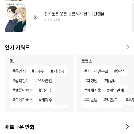
향기로운 꽃은 늠름하게 핀다 [단행본]
3
미카미 사카
인기 키워드
BL
로맨스
#
동인지
#
고수위
#
키작공
#
기다리면무료
#
일상
#
삼각관계
#
유사근친
#
다정남
#
평범녀
#
웹툰단행본
#
임신수
#
이세계물
#
계약관계
#
오메가버스
#
계략수
#
재벌남
#
백합/GL
#
우
#
수인수
#
예민수
#
드라마
#
까칠남
#
사제관계
#
BDSM
#
다정수
#
연예계
#
명문세가
새로나온 만화
#
이세계물
#
도망수
#
인외존재
#
로맨스