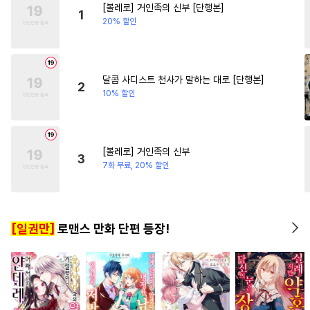
[볼레로] 거인족의 신부 [단행본]
#
미남수
#
상처공
#
연상공
#
능글남
#
소설원작
1
20% 할인
#
광공
#
능욕
#
츤데레공
#
육아물
#
짝사랑
#
유혹수
#
현대물
#
난폭공
#
다각관계
#
자낮수
#
배틀연애
#
SM
달콤 사디스트 천사가 말하는 대로 [단행본]
2
10% 할인
#
짝사랑
#
성인용품
#
서양풍
#
아방수
#
헌신수
#
연하공
#
적극수
#
단정수
[볼레로] 거인족의 신부
3
#
평범수
#
SF
#
다공일수
7화 무료, 20% 할인
#
원나잇
#
육아물
#
귀염수
#
순정공
#
다각관계
#
유혹
[일권만]
로맨스 만화 단편 등장!
#
페티쉬
#
감금/강제
#
시리어스
#
까칠수
#
가이드버스
#
초딩공
#
만화단편
#
안경수