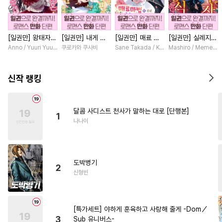
#
감자수
#
후회공
#
무심수
#
벤츠공
#
하드코어
#
일상
[일권만] 왕태자님
[일권만] 내게 간
[일권만] 매료 마
[일권만] 실례지만
#
연상연하
#
동물
#
직진수
과의 약혼을 거절
섭하지 않겠다던
법에 걸린 척했더
약혼자님, 당신의
Anno / Yuuri Yuudachi
쿠로카와 쿠사비
Sane Takada / Koki Fuyutsuki
Mashiro / Memeko
#
철벽수
#
첫사랑
#
능력공
했더니 어째서인지
냉정한 남편이 어
니 냉담했던 약혼
눈은 장식인가요?
얀데레로 돌변했습
째선지 저만 바라
자가 맹목적인 사
[단행본]
#
촉수
#
힐링물
#
재회물
니다 [단행본]
봅니다 [단행본]
랑꾼이 되었습니다
신작 랭킹
[단행본]
#
명랑수
#
부부
#
동거
#
초능력
#
판타지
#
조폭공
달콤 사디스트 천사가 말하는 대로 [단행본]
1
#
리맨물
#
떡대수
#
능력수
나나이
#
냉혈공
#
후회수
#
능글공
#
순정수
#
인외존재
도박병기
#
미남공
#
3P
#
변태공
2
신형빈
#
사랑꾼공
#
사제관계
#
츤데레수
#
강공
#
무심공
[특가세트] 야하게 훈육하고 사랑해 줄게 -Dom／
#
피폐물
#
굴림수
#
조교
3
Sub 유니버스-