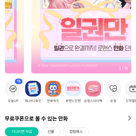
2
/
15
15
오늘UP
BL머니확인
만화퀴즈
로맨스단편
순정스타터팩
순정
신작캘
무료쿠폰으로 볼 수 있는 만화
기다리면 무료
선물
점핑패스