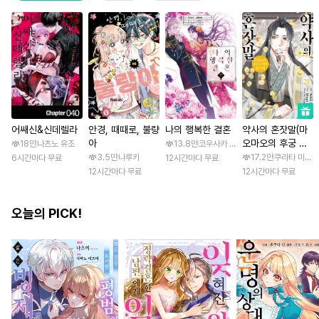
어쌔신&신데렐라
안경, 때때로, 불량
나의 행복한 결혼
약사의 혼잣말(마
아
오마오의 후궁 수
18만
나츠노 유조
13.8만
코우사카 리토 / 아기토기 아쿠미
수께끼 풀이수첩)
3.5만
나루키
17.2만
쿠라타 미노지 
6시간마다 무료
12시간마다 무료
12시간마다 무료
12시간마다 무료
오늘의 PICK!