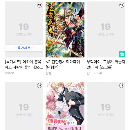
#
존댓말공
#
질투
#
변태수
#
첫경험
#
집착남
#
미인수
#
OO버스
#
학원/캠퍼스
#
원나잇
#
대물공
#
재벌공
#
계략공
#
철벽남
#
동양풍
#
선후
#
침착수
#
집착공
#
영혼바뀜
#
직진남
#
짝사랑공
#
대형견공
#
친구>연인
#
친구
#
문란수
#
또라이공
#
다정남
#
죽음/살인
#
동양풍
#
평범공
#
회귀물
#
초능력
#
영상화
#
철벽
[특가세트] 야하게 훈육
<기간한정> 퇴마축귀
부탁이야, 그렇게 깨물지
하고 사랑해 줄게 -Dom
[단행본]
말아 줘 [스크롤]
#
계약관계
#
까칠공
#
드라마
#
배틀연애
／Sub 유니버스-
Asato
황성
산고 미츠루
#
군림수
#
선후배
#
학원/캠퍼스
#
복수
#
헤테로공
#
혐관
#
동정공
#
환생물
#
일상
#
삼각관
#
학원/캠퍼스
#
연하수
#
짝사랑
#
직진녀
#
고수
#
절륜공
#
잔망수
#
절륜남
#
절륜
#
게임
#
개아가공
#
다정공
#
서양풍
#
상처녀
#
첫사
#
개그/코믹
#
장발
#
소심수
#
첫사랑
#
오피스물