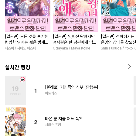
[일권만] 모든 것을 포기한
[일권만] 잊혀진 왕녀지만
[일권만] 전하께서는
평범한 영애는 젊은 빙제의
정략결혼 한 남편에게 익애
운명의 상대를 찾으신
총애를 받는다 [단행본]
받고 있습니다 [단행본]
이네요 (웃음) [단행본
나츠미 / 시바노 이즈미
Odayaka / Maya Koike
Shin Fukuda / Yoko 
실시간 랭킹
[볼레로] 거인족의 신부 [단행본]
1
이토카즈
타몬 군 지금 어느 쪽?!
2
시와스 유키