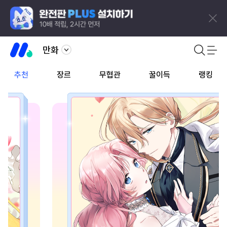
만화
추천
장르
무협관
꿀이득
랭킹