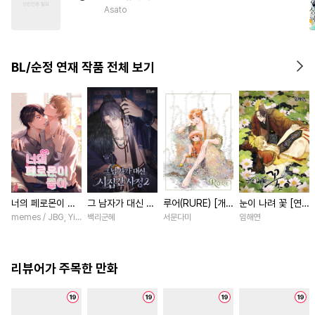
#
음험공
#
민감수
#
강수
Asato
#
순진수
#
역사/시대물
#
첫경험
BL/순정 연재 작품 전체 보기
너의 페로몬이 좋
그 남자가 대신 시
루어(RURE) [개
눈이 나려 꽃 [연
아 [스크롤]
집간 사정 [스크
정판] [연재]
재]
memes / JBG, Yinluxing
백리군혜
서문다미
임해연
롤]
리뷰어가 주목한 만화