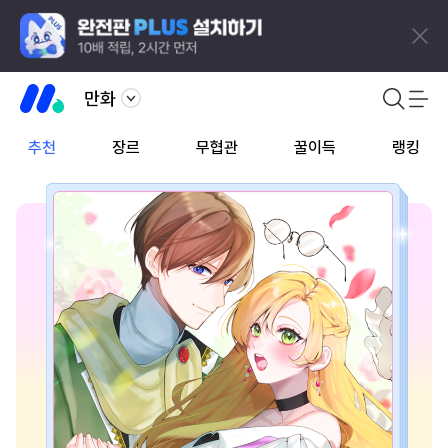
만화
추천
장르
무협관
꿀이득
랭킹