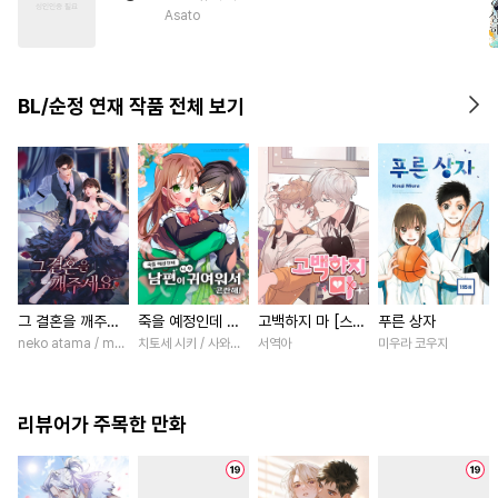
#
츤데레공
#
첫사랑
Asato
#
오해/착각
#
침착수
#
변태수
#
기억상실
BL/순정 연재 작품 전체 보기
#
연상수
#
헤테로공
그 결혼을 깨주세
죽을 예정인데 남
고백하지 마 [스크
푸른 상자
요 [스크롤]
편이 너무 귀여워
롤]
neko atama / manxi (China Literature)
치토세 시키 / 사와노 이즈미
서역아
미우라 코우지
서 곤란해! [스크
롤]
리뷰어가 주목한 만화