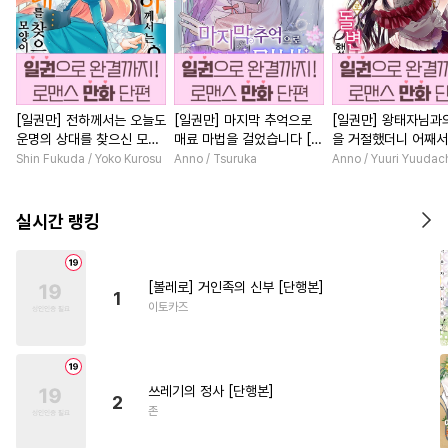
[일권만] 전하께서는 오늘도
[일권만] 마지막 추억으로
[일권만] 왕태자님과
운명의 상대를 찾으신 모양
매료 마법을 걸었습니다 [단
을 거절했더니 어째
이네요 (웃음) [단행본]
행본]
얀데레로 돌변했습니다
Shin Fukuda / Yoko Kurosu
Anno / Tsuruka
Anno / Yuuri Yuudac
행본]
실시간 랭킹
[볼레로] 거인족의 신부 [단행본]
1
이토카즈
쓰레기의 정사 [단행본]
2
존