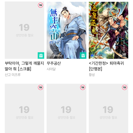
#
초딩공
#
수인수
#
미남수
#
죽음/살인
#
나이차커플
#
혐관
#
떡대공
#
BDSM
#
첫경험
#
직진녀
#
육아
#
삼각관계
#
변태
#
3P
#
후회남
#
짝사랑
#
로맨
#
회귀물
#
굴림수
#
인외존재
#
섹스파트너
#
개그/코믹
#
능욕
#
평범공
#
다정남
#
철벽녀
#
성장
#
짝사랑
#
연상연하
#
능력녀
#
삼각관계
#
연하공
#
동거
#
만화단편
#
짝사랑
#
집착남
#
회귀
부탁이야, 그렇게 깨물지
무주공산
<기간한정> 퇴마축귀
말아 줘 [스크롤]
[단행본]
사마달
#
연하수
#
개아가공
#
소설원작
#
영혼바뀜
산고 미츠루
황성
#
대물공
#
섹스파트너
#
복수물
#
사제관계
#
선후배
#
강수
#
절륜공
#
성장물
#
이세계물
#
상처수
#
쓰레기수
#
일상
#
연애/결혼
#
재회물
#
능력수
#
능글수
#
유혹
#
첫사랑
#
오피스물
#
동정수
#
다정공
#
리맨물
#
연상연하
#
부부
#
까칠
#
드라마
#
군림수
#
키작공
#
절륜남
#
다정남
#
무심