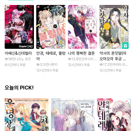
어쌔신&신데렐라
안경, 때때로, 불량
나의 행복한 결혼
약사의 혼잣말(마
아
오마오의 후궁 수
18만
나츠노 유조
13.8만
코우사카 리토 / 아기토기 아쿠미
수께끼 풀이수첩)
3.5만
나루키
17.2만
쿠라타 미노지 
6시간마다 무료
12시간마다 무료
12시간마다 무료
12시간마다 무료
오늘의 PICK!