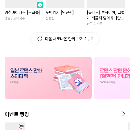
#
고수위
#
동양풍
#
계략공
#
능욕
#
연애/결혼
#
고수
멍청바이러스 [스크롤]
도박병기 [완전판]
[볼레로] 부탁이야, 그렇
#
음험공
#
유사근친
#
영상화
#
원나잇
게 깨물지 말아 줘 [단행
갱꿀 / 오아시수
신형빈
#
얼빠수
#
이세계물
#
애증관계
#
학원/캠퍼스
본]
산고 미츠루
#
츤데레수
#
배틀연애
#
학원/캠퍼스
#
절륜
다음 새로나온 만화 보기
1
3
#
장발
#
미인공
#
도망수
#
직진남
#
평범녀
#
시리어스
#
페티쉬
#
배틀연애
#
첫사랑
#
OO버스
#
연상공
#
재벌남
#
선후배
#
또라이공
#
계약관계
#
계약관계
#
상처녀
#
친
#
욕망수
#
인외존재
#
초능력
#
철벽남
#
힐링
#
서양풍
#
벤츠공
#
후회수
#
소년
#
계략남
#
복수
#
트라우마
#
강공
#
임신수
#
서양풍
#
드라마
#
후회
#
가이드버스
#
수인
#
환생물
#
판타지/SF
이벤트 랭킹
#
적극수
#
아방수
#
역사/시대물
#
친구
#
다각관계
#
능욕수
#
SM
#
능글남
#
동양풍
#
현대