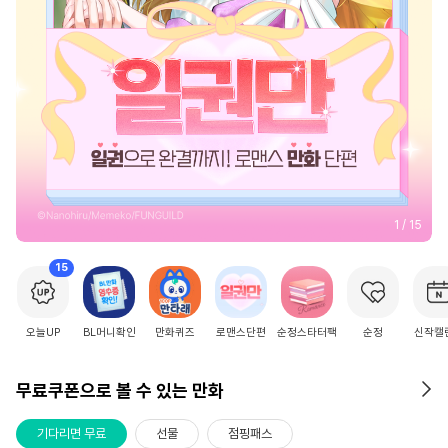
2
/
15
15
오늘UP
BL머니확인
만화퀴즈
로맨스단편
순정스타터팩
순정
신작캘
무료쿠폰으로 볼 수 있는 만화
기다리면 무료
선물
점핑패스