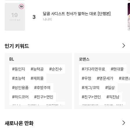
달콤 사디스트 천사가 말하는 대로 [단행본]
3
나나이
인기 키워드
BL
로맨스
#
동인지
#
능력공
#
순진수
#
기다리면무료
#
현대물
#
초능력
#
재회물
#
우정
#
명문세가
#
로맨
#
성인용품
#
후방주의
#
개그/코믹
#
일상
#
하드코어
#
친구>연인
#
친구>연인
#
직진남
#
복수
#
계략수
#
모럴리스
#
다각관계
#
친구>연인
#
애증관계
#
육아물
#
게임
#
연예계
#
연하남
새로나온 만화
#
단정수
#
사제관계
#
SF
#
차원이동물
#
동거