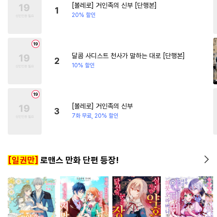
[볼레로] 거인족의 신부 [단행본]
#
자낮수
#
광공
#
백합/GL
#
평범녀
#
일
1
20% 할인
#
역사/시대물
#
까칠공
#
사랑꾼공
#
짝사랑공
#
철벽수
#
헌신수
#
달달물
달콤 사디스트 천사가 말하는 대로 [단행본]
2
10% 할인
#
예민수
#
후회공
#
오메가버스
#
친구
#
재벌공
#
다공일수
[볼레로] 거인족의 신부
3
#
소심수
#
문란수
#
잔망수
7화 무료, 20% 할인
#
원나잇
#
변태공
#
미인수
#
조교
#
순정공
#
능욕공
[일권만]
로맨스 만화 단편 등장!
#
떡대수
#
집착공
#
주종관계
#
수한정다정공
#
판타지
#
첫경험
#
조폭공
#
촉수
#
무심수
#
직진공