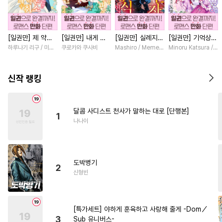
#
부부
#
동물
#
돔섭버스
#
상처공
#
대형견공
[일권만] 제 약혼
[일권만] 내게 간
[일권만] 실례지만
[일권만] 기억상실
#
평범수
#
다정수
#
냉혈공
은 취소되었습니다
섭하지 않겠다던
약혼자님, 당신의
악역 영애는 공략
하루나기 리구 / 미즈메
쿠로카와 쿠사비
Mashiro / Memeko
Minoru Katsura / M
#
웹툰단행본
#
피폐물
[단행본]
냉정한 남편이 어
눈은 장식인가요?
대상인 얀데레 의
째선지 저만 바라
[단행본]
붓 오라버니에게서
#
학원/캠퍼스
#
감자수
봅니다 [단행본]
도망칠 수가 없다
신작 랭킹
[단행본]
#
힐링물
#
연애/결혼
#
능글공
#
귀염수
달콤 사디스트 천사가 말하는 대로 [단행본]
1
#
존댓말공
#
명랑수
나나이
#
난폭공
#
현대물
#
민감수
#
연예계
#
유혹수
#
무심공
도박병기
#
소설원작
#
안경수
2
신형빈
#
동정공
#
감금/강제
#
순정수
#
질투
#
직진수
[특가세트] 야하게 훈육하고 사랑해 줄게 -Dom／
#
까칠수
#
미남공
3
Sub 유니버스-