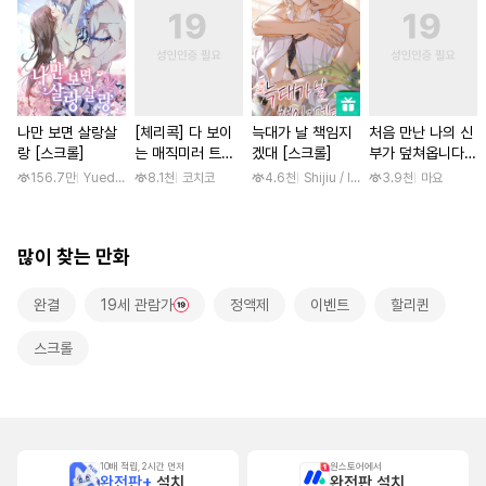
나만 보면 살랑살
[체리콕] 다 보이
늑대가 날 책임지
처음 만난 나의 신
랑 [스크롤]
는 매직미러 트럭
겠대 [스크롤]
부가 덮쳐옵니다
[단행본]
[스크롤]
156.7만
Yuedong Culture / 백두몽
8.1천
코치코
4.6천
Shijiu / liubeili
3.9천
마요
많이 찾는 만화
완결
19세 관람가
정액제
이벤트
할리퀸
스크롤
10배 적립, 2시간 먼저
원스토어에서
완전판+
설치
완전판 설치