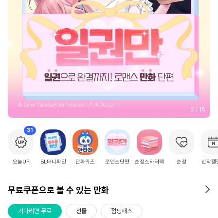
2
/
15
31
오늘UP
BL머니확인
만화퀴즈
로맨스단편
순정스타터팩
순정
신작캘
무료쿠폰으로 볼 수 있는 만화
기다리면 무료
선물
점핑패스