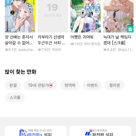
양 선배는 혼자서
카부라기 선생의
어쨌든 귀여워
늑대가 날 책임지
살아갈 수 없어
두근두근 사죄 방
겠대 [스크롤]
1.6만
하타 켄지로
[단행본]
문 [스크롤]
6.1천
sooncha
7.9만
지유유
4.4천
Shijiu / liub
많이 찾는 만화
완결
19세 관람가
정액제
이벤트
할리퀸
스크롤
10배 적립, 2시간 먼저
원스토어에서
완전판+
설치
완전판 설치