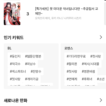
[특가세트] 못 미더운 악녀입니다만 ~추궁접서 교
3
체전~
오히츠지 에이, 유키 카나 / 나카무라 사츠키
인기 키워드
BL
로맨스
#
동인지
#
웹툰단행본
#
기다리면무료
#
첫사랑
#
적극수
#
미남수
#
할리퀸
#
역사/시대물
#
섹스파트너
#
잔망수
#
첫사랑
#
영혼바뀜
#
첫사랑
#
개아가공
#
연예계
#
후회녀
#
소년
#
서양풍
#
굴림수
#
단정수
#
인외존재
#
고수위
#
욕망수
#
안경수
#
차원이동물
#
다정남
새로나온 만화
#
소설원작
#
자낮수
#
능력녀
#
연하남
#
초능