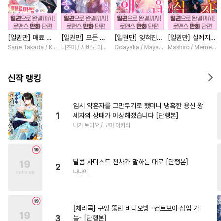
#
헤테로공
#
수인
#
침착수
#
변태공
#
수한정다정공
[일권만] 매료 마
[일권만] 모든 것
[일권만] 잊혀진
[일권만] 실례지만
#
연상수
#
유혹수
법에 걸린 척했더
을 포기한 평범한
왕녀지만 정략결혼
약혼자님, 당신의
Sane Takada / Koki Fuyutsuki
나츠미 / 시바노 이즈미
Odayaka / Maya Koike
Mashiro / Memeko
#
후방주의
#
후회수
니 냉담했던 약혼
영애는 젊은 빙제
한 남편에게 익애
눈은 장식인가요?
자가 맹목적인 사
의 총애를 받는다
받고 있습니다 [단
[단행본]
#
미인수
#
냉혈공
랑꾼이 되었습니다
[단행본]
행본]
신작 랭킹
[단행본]
#
개그/코믹
#
조교
#
군림수
#
배틀연애
#
OO버스
임시 약혼자를 그만두기로 했더니 냉혹한 용신 왕
1
세자의 상태가 이상해졌습니다 [단행본]
#
강공
#
임신수
#
민감수
나기 토미오 / 고마 아카리
#
순정수
#
오메가버스
#
집착공
#
원나잇
#
피폐물
달콤 사디스트 천사가 말하는 대로 [단행본]
#
능력공
#
동양풍
#
다정공
2
나나이
#
선후배
#
조폭공
#
동정수
#
동거
#
대형견공
[체리콕] 구멍 뚫린 비디오방 -컨트보이 삽입 가
#
역사/시대물
#
능력수
3
능- [단행본]