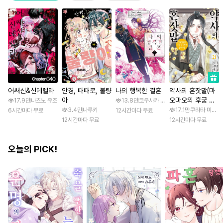
어쌔신&신데렐라
안경, 때때로, 불량
나의 행복한 결혼
약사의 혼잣말(마
아
오마오의 후궁 수
17.9만
나츠노 유조
13.8만
코우사카 리토 / 아기토기 아쿠미
수께끼 풀이수첩)
3.4만
나루키
17.1만
쿠라타 미노지 
6시간마다 무료
12시간마다 무료
12시간마다 무료
12시간마다 무료
오늘의 PICK!