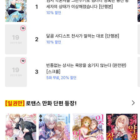
임시 약혼자를 그만두기로 했더니 냉혹한 용신 왕
#
SM
#
까칠공
#
문란수
#
드라마
#
짝사랑
#
환생
1
세자의 상태가 이상해졌습니다 [단행본]
10% 할인
#
미남공
#
동물
#
연하수
#
짝사랑
#
영상화
#
츤데레공
#
존댓말공
#
까칠수
#
계약관계
달콤 사디스트 천사가 말하는 대로 [단행본]
2
10% 할인
#
사랑꾼공
#
육아물
#
계략공
#
직진공
#
떡대공
#
만화단편
#
오해/착각
빈틈없는 상사는 욕망을 숨기지 않는다 (완전판)
3
[스크롤]
#
변태수
#
유혹
#
아방수
5화 무료, 20% 할인
#
미인공
#
능욕
#
능욕수
#
소심수
#
상처공
[일권만]
로맨스 만화 단편 등장!
#
모럴리스
#
명랑수
#
판타지
#
혐관
#
감금/강제
#
평범공
#
도망수
#
키작공
#
헌신수
#
부부
#
상처수