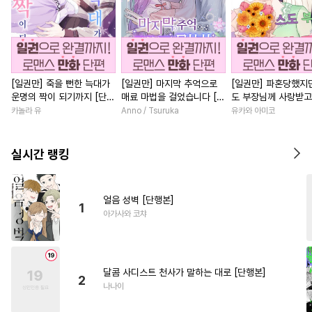
[일권만] 죽을 뻔한 늑대가
[일권만] 마지막 추억으로
[일권만] 파혼당했지만
운명의 짝이 되기까지 [단행
매료 마법을 걸었습니다 [단
도 부장님께 사랑받고
본]
행본]
니다 [단행본]
카놀라 유
Anno / Tsuruka
유카와 아미코
실시간 랭킹
얼음 성벽 [단행본]
1
아가사와 코챠
달콤 사디스트 천사가 말하는 대로 [단행본]
2
나나이