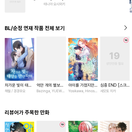
#
헌신공
#
학원/캠퍼스
테니야 요시와키
#
다정수
#
친구>연인
#
현대물
#
강수
#
순진수
BL/순정 연재 작품 전체 보기
#
계략수
#
사제관계
#
촉수
차가운 빛이 태양
억만 개의 별보다
아이를 가졌지만
심중 END [스크
을 만난 것처럼
너 [스크롤]
사랑 없는 결혼은
롤]
해월 / 경경유요
Bazinga, YUEWEN / Yefeiye
Yosikawa, Hinoshika tamon / Hinoshi
세모토 치카
[스크롤]
거절합니다 [스크
롤]
리뷰어가 주목한 만화