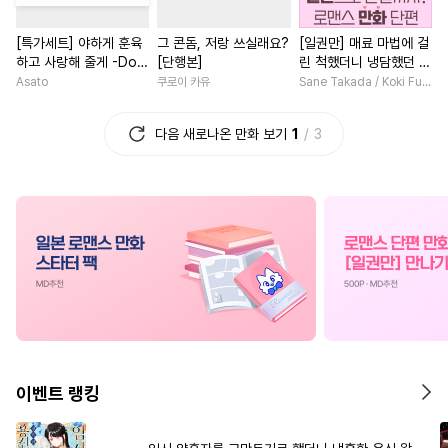
#
애증관계
#
연예계
#
판타지/SF
#
로맨스
[특가세트] 야하게 훈육
그 콘돔, 저랑 쓰실래요?
[일권만] 매료 마법에 걸
#
예민수
#
첫경험
#
귀염수
#
현대물
#
첫경험
하고 사랑해 줄게 -Dom
[단행본]
린 척했더니 냉담했던 약
#
달달물
#
철벽수
#
삼각관계
#
일상
#
육아
／Sub 유니버스-
혼자가 맹목적인 사랑꾼
Asato
쿠로이 카유
Sane Takada / Koki Fuyutsuki
이 되었습니다 [단행본]
#
츤데레수
#
난폭공
#
친구
#
명문세가
#
절륜
다음 새로나온 만화 보기
1
3
#
시리어스
#
재벌공
#
일상
#
평범녀
#
나이차커플
#
힐링물
#
돔섭버스
#
학원/캠퍼스
#
다정남
#
연상연하
#
광공
#
드라마
#
철벽남
#
섹스파트너
#
이세계물
#
삼각관계
#
성장물
#
친구>연인
#
또라이공
#
후회공
#
장발
#
애증관계
#
이세계물
#
수인수
#
대물공
#
복수
#
철벽녀
#
선후배
#
성인용품
#
동정공
#
계략남
#
서양풍
#
일상
#
리맨물
#
가이드버스
#
회귀물
#
직진남
이벤트 랭킹
#
주종관계
#
재회물
#
백합/GL
#
까칠남
#
얼빠수
#
BDSM
#
변태
#
개그/코믹
#
직진녀