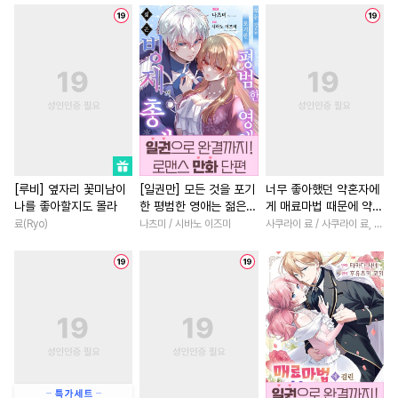
#
순정공
#
하드코어
#
로맨스
#
연애/결혼
#
게
#
인싸공
#
친구
#
기억상실
#
죽음/살인
#
복수물
#
음험공
#
초딩공
#
소설원작
#
오피스물
#
다공일수
#
무심공
#
연애/결혼
#
친구>연인
#
회귀물
#
벤츠공
#
학원/캠퍼스
#
친구
#
짝사랑공
#
쓰레기수
#
성장물
#
재벌남
#
능욕공
#
감자수
#
배틀연애
#
재회물
[루비] 옆자리 꽃미남이
[일권만] 모든 것을 포기
너무 좋아했던 약혼자에
나를 좋아할지도 몰라
한 평범한 영애는 젊은
게 매료마법 때문에 약혼
#
다각관계
#
페티쉬
#
현대물
#
절륜남
#
힐링
빙제의 총애를 받는다
파기당했습니다 [단행
료(Ryo)
나츠미 / 시바노 이즈미
사쿠라이 료 / 사쿠라이 료, 시이나 사에라
#
능글공
#
짝사랑
#
능글수
#
계약관계
#
평범녀
[단행본]
본]
#
인외존재
#
떡대수
#
능글남
#
동양풍
#
상처
#
절륜공
#
무심수
#
집착수
#
후회남
#
다각관계
#
능
#
연하공
#
3P
#
트라우마
#
무심남
#
사제관계
#
우
#
질투
#
평범수
#
옴니버스
#
원나잇
#
동거
#
연상연
#
연상공
#
초능력
#
고수위
#
직진남
#
집착남
#
부부