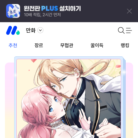
만화
추천
장르
무협관
꿀이득
랭킹