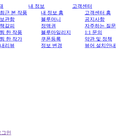
재
내 정보
고객센터
최근 본 작품
내 정보 홈
고객센터 홈
보관함
블루머니
공지사항
책갈피
정액권
자주하는 질문
찜 한 작품
블루마일리지
1:1 문의
찜 한 작가
쿠폰등록
약관 및 정책
내리뷰
정보 변경
뷰어 설치안내
로그인