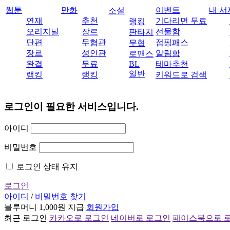
웹툰
만화
이벤트
내 서
소설
연재
추천
기다리면 무료
랭킹
오리지널
장르
선물함
판타지
단편
무협관
점핑패스
무협
장르
성인관
알림함
로맨스
완결
무료
BL
테마추천
일반
랭킹
랭킹
키워드로 검색
로그인이 필요한 서비스입니다.
아이디
비밀번호
로그인 상태 유지
로그인
아이디
/
비밀번호 찾기
블루머니 1,000원 지급
회원가입
최근 로그인
카카오로 로그인
네이버로 로그인
페이스북으로 