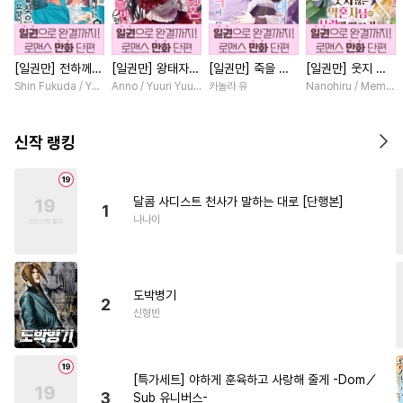
#
냉혈공
#
안경수
#
도망수
#
모럴리스
#
삼각관계
[일권만] 전하께서
[일권만] 왕태자님
[일권만] 죽을 뻔
[일권만] 웃지 않
#
헤테로공
#
순정공
는 오늘도 운명의
과의 약혼을 거절
한 늑대가 운명의
는 약혼자님이 사
Shin Fukuda / Yoko Kurosu
Anno / Yuuri Yuudachi
카놀라 유
Nanohiru / Memek
#
판타지
#
능력수
#
키작공
상대를 찾으신 모
했더니 어째서인지
짝이 되기까지 [단
랑에 빠진 건 변장
양이네요 (웃음)
얀데레로 돌변했습
행본]
한 저인 것 같습니
#
만화단편
#
역사/시대물
[단행본]
니다 [단행본]
다 [단행본]
신작 랭킹
#
개그/코믹
#
능력공
#
다각관계
#
성인용품
달콤 사디스트 천사가 말하는 대로 [단행본]
1
#
시리어스
#
조교
#
능글공
나나이
#
미인수
#
주종관계
#
현대물
#
군림수
도박병기
#
사랑꾼공
#
짝사랑
2
신형빈
#
하드코어
#
개아가공
#
연상연하
#
동정수
[특가세트] 야하게 훈육하고 사랑해 줄게 -Dom／
#
직진수
#
명랑수
3
Sub 유니버스-