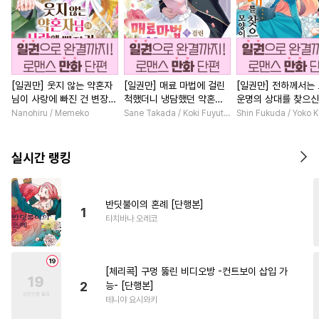
[일권만] 웃지 않는 약혼자
[일권만] 매료 마법에 걸린
[일권만] 전하께서는
님이 사랑에 빠진 건 변장한
척했더니 냉담했던 약혼자
운명의 상대를 찾으신
저인 것 같습니다 [단행본]
가 맹목적인 사랑꾼이 되었
이네요 (웃음) [단행본
Nanohiru / Memeko
Sane Takada / Koki Fuyutsuki
Shin Fukuda / Yoko 
습니다 [단행본]
실시간 랭킹
반딧불이의 혼례 [단행본]
1
타치바나 오레코
[체리콕] 구멍 뚫린 비디오방 -컨트보이 삽입 가
2
능- [단행본]
테니야 요시와키