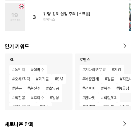
위험! 강제 삽입 주의 [스크롤]
3
타임뉴스
인기 키워드
BL
로맨스
#
동인지
#
철벽수
#
기다리면무료
#
게임
#
오해/착각
#
회귀물
#
SM
#
애증관계
#
절륜
#
직진
#
친구
#
순진수
#
초딩공
#
선후배
#
복수
#
능글남
#
직진공
#
후회수
#
일상
#
원나잇
#
백합/GL
#
학원/캠퍼스
#
강수
#
환생물
#
힐링물
#
친구
#
조폭공
#
무심수
#
짝사랑
#
학원/캠퍼스
새로나온 만화
#
유사근친
#
상처수
#
드라마
#
차원이동물