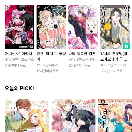
어쌔신&신데렐라
안경, 때때로, 불량
나의 행복한 결혼
약사의 혼잣말(마
아
오마오의 후궁 수
17.9만
나츠노 유조
13.8만
코우사카 리토 / 아기토기 아쿠미
수께끼 풀이수첩)
3.4만
나루키
17.2만
쿠라타 미노지 
6시간마다 무료
12시간마다 무료
12시간마다 무료
12시간마다 무료
오늘의 PICK!