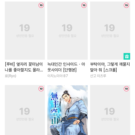
#
동정공
#
드라마
#
배틀연애
#
재벌남
#
쓰레기수
#
SF
#
피폐물
#
성장물
#
친구
#
철벽녀
#
힐링물
#
능욕수
#
순정수
#
판타지/SF
#
복수물
#
소심수
#
츤데레공
#
유혹
#
평범녀
#
육아물
#
미인공
#
웹툰단행본
#
계약관계
#
로맨스
#
애증관계
#
사제관계
#
성장물
#
일상
#
첫경험
#
가이드버스
#
리맨물
#
연상연하
#
절륜남
[루비] 옆자리 꽃미남이
늑대인간 인사이드・아
부탁이야, 그렇게 깨물지
나를 좋아할지도 몰라
웃사이더 [단행본]
말아 줘 [스크롤]
#
미남공
#
집착공
#
계략남
#
평범녀
[단행본]
료(Ryo)
이치노미야 87
산고 미츠루
#
트라우마
#
다정공
#
죽음/살인
#
동거
#
철벽
#
유혹수
#
부부
#
난폭공
#
학원/캠퍼스
#
연예계
#
연하공
#
다공일수
#
연애/결혼
#
현대물
#
기억상실
#
연상공
#
영상화
#
역사/시대물
#
또라이공
#
광공
#
첫사랑
#
상처녀
#
다정
#
섹스파트너
#
연상수
#
연하남
#
고수위