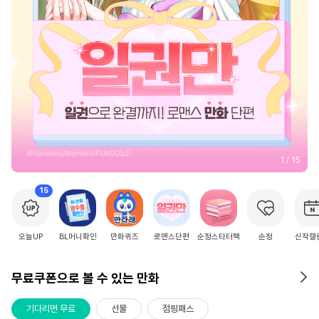
2
/
15
15
오늘UP
BL머니확인
만화퀴즈
로맨스단편
순정스타터팩
순정
신작캘
무료쿠폰으로 볼 수 있는 만화
기다리면 무료
선물
점핑패스