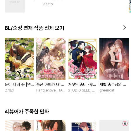
#
인외존재
#
페티쉬
Asato
#
민감수
#
원나잇
#
무심공
#
동물
#
귀염수
#
절륜공
BL/순정 연재 작품 전체 보기
#
상처공
#
대물공
#
동양풍
눈이 나려 꽃 [연
폭군 아빠가 내 생
거짓된 총비 -후궁
재벌 총수님의 대
재]
각대로 움직여요
경비대에 취업했는
리아내 [스크롤]
임해연
Fanqienovel, TAG.U / Fuyuaner
STUDIO SEED, 우미노 마야 / 혼다 아마네
greencat
[스크롤]
데 황제가 집착합
니다- [스크롤]
리뷰어가 주목한 만화