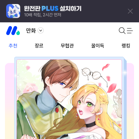
만화
추천
장르
무협관
꿀이득
랭킹