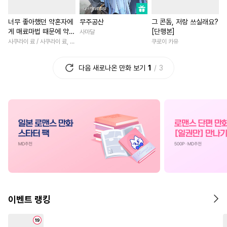
#
능욕
#
후방주의
#
감자수
#
이세계물
#
후회남
#
우
너무 좋아했던 약혼자에
무주공산
그 콘돔, 저랑 쓰실래요?
#
변태
#
떡대수
#
이세계물
#
삼각관계
#
초능력
게 매료마법 때문에 약혼
[단행본]
사마달
#
재회물
#
후회공
#
로맨스
#
친구>연인
파기당했습니다 [단행
사쿠라이 료 / 사쿠라이 료, 시이나 사에라
쿠로이 카유
본]
#
대형견공
#
변태공
#
직진남
#
무심남
#
회귀
다음 새로나온 만화 보기
1
3
#
능욕공
#
돔섭버스
#
개그/코믹
#
소년
#
까칠수
#
벤츠공
#
육아물
#
섹스파트너
#
첫사랑
#
연하수
#
달달물
#
선후배
#
친구>연인
#
소설원작
#
계약관계
#
연예계
#
명문세가
#
사제관계
#
적극수
#
잔망수
#
계략수
#
일상
#
오피스물
#
능욕
#
수한정다정공
#
BDSM
#
현대물
#
집착남
#
소설원작
#
평범공
#
나이차커플
#
다정남
#
변태수
#
OO버스
#
짝사랑
#
후회녀
이벤트 랭킹
#
다정수
#
까칠공
#
강공
#
영혼바뀜
#
동양풍
#
연애/결혼
#
혐관
#
평범수
#
재회물
#
까칠남
#
직진