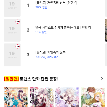
[볼레로] 거인족의 신부 [단행본]
#
초능력
#
떡대공
#
아방수
#
부부
#
연애/결혼
1
20% 할인
#
굴림수
#
친구>연인
#
인외존재
#
서양풍
#
서양풍
#
첫사랑
#
능력녀
#
다각관계
#
배틀연애
#
임신수
달콤 사디스트 천사가 말하는 대로 [단행본]
2
10% 할인
#
얼빠수
#
계략공
#
침착수
#
문란수
#
장발
#
짝사랑공
#
첫경험
#
존댓말공
#
질투
[볼레로] 거인족의 신부
3
#
예민수
#
단정수
#
헌신수
7화 무료, 20% 할인
#
자낮수
#
촉수
#
미남수
#
욕망수
#
감금/강제
#
3P
[일권만]
로맨스 만화 단편 등장!
#
동거
#
음험공
#
능글수
#
수인
#
오메가버스
#
재벌공
#
복수
#
고수위
#
츤데레수
#
수인수