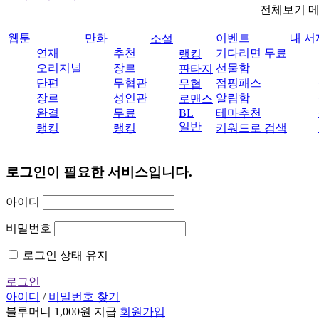
전체보기 
웹툰
만화
이벤트
내 서
소설
연재
추천
기다리면 무료
랭킹
오리지널
장르
선물함
판타지
단편
무협관
점핑패스
무협
장르
성인관
알림함
로맨스
완결
무료
BL
테마추천
일반
랭킹
랭킹
키워드로 검색
로그인이 필요한 서비스입니다.
아이디
비밀번호
로그인 상태 유지
로그인
아이디
/
비밀번호 찾기
블루머니 1,000원 지급
회원가입