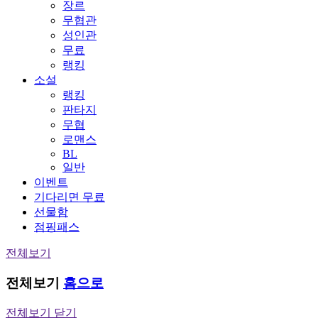
장르
무협관
성인관
무료
랭킹
소설
랭킹
판타지
무협
로맨스
BL
일반
이벤트
기다리면 무료
선물함
점핑패스
전체보기
전체보기
홈으로
전체보기 닫기