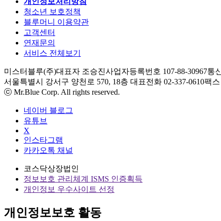
개인정보처리방침
청소년 보호정책
블루머니 이용약관
고객센터
연재문의
서비스 전체보기
미스터블루(주)
대표자 조승진
사업자등록번호 107-88-30967
통신
서울특별시 강서구 양천로 570, 18층
대표전화 02-337-0610
팩스 0
ⓒ Mr.Blue Corp. All rights reserved.
네이버 블로그
유튜브
X
인스타그램
카카오톡 채널
코스닥상장법인
정보보호 관리체계 ISMS 인증획득
개인정보 우수사이트 선정
개인정보보호 활동