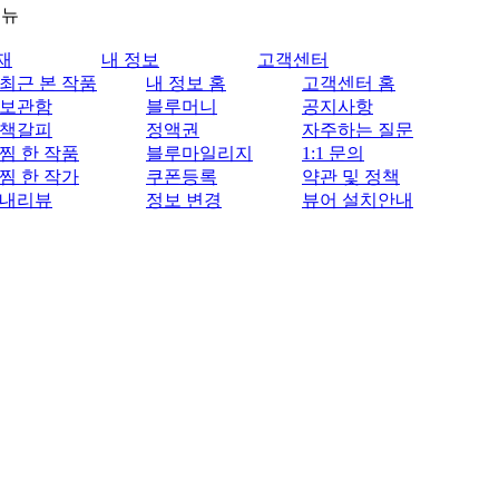
메뉴
재
내 정보
고객센터
최근 본 작품
내 정보 홈
고객센터 홈
보관함
블루머니
공지사항
책갈피
정액권
자주하는 질문
찜 한 작품
블루마일리지
1:1 문의
찜 한 작가
쿠폰등록
약관 및 정책
내리뷰
정보 변경
뷰어 설치안내