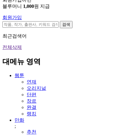
블루머니
1,000
원 지급
회원가입
검색
최근검색어
전체삭제
대메뉴 영역
웹툰
연재
오리지널
단편
장르
완결
랭킹
만화
;
추천