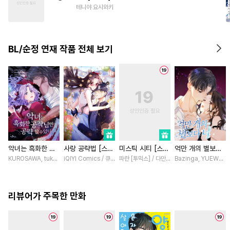
#
첫경험
#
냉혈공
#
능력수
테니야 요시와키
#
인외존재
#
시리어스
#
촉수
#
변태수
#
미인수
BL/순정 연재 작품 전체 보기
#
집착수
악녀는 흑화한 공
사랑 공략법 [스크
미스틱 시티 [스크
억만 개의 별보다
작님만 공략할 수
롤]
롤]
너 [스크롤]
KUROSAWA, tukasa / PRISMstudio, ASAHI Martha
iQIYI Comics / 큐비씨엔엠
파란 [투믹스] / 다만 [투믹스]
Bazinga, YUEWEN /
있다 [스크롤]
리뷰어가 주목한 만화