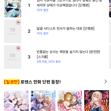
임시 약혼자를 그만두기로 했더니 냉혹한 용신 왕
#
얼빠수
#
질투
#
계약관계
#
죽음/살인
#
일상
1
세자의 상태가 이상해졌습니다 [단행본]
10% 할인
#
사제관계
#
임신수
#
조교
#
영혼바뀜
#
무심남
#
일
#
능욕수
#
헌신수
#
까칠수
#
애증관계
#
변태공
#
계략수
달콤 사디스트 천사가 말하는 대로 [단행본]
2
10% 할인
#
애증관계
#
동정공
#
순정수
#
상처수
#
개그/코믹
#
다공일수
빈틈없는 상사는 욕망을 숨기지 않는다 (완전판)
3
[스크롤]
#
순정공
#
집착공
5화 무료, 20% 할인
#
헤테로공
#
능글공
#
소설원작
#
안경수
[일권만]
로맨스 만화 단편 등장!
#
주종관계
#
순진수
#
절륜공
#
육아물
#
음험공
#
피폐물
#
대물공
#
난폭공
#
단정수
#
드라마
#
강수