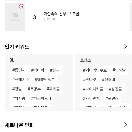
거인족의 신부 [스크롤]
3
이토카즈
인기 키워드
BL
로맨스
#
동인지
#
페티쉬
#
친구
#
기다리면무료
#
연하남
#
쓰레기수
#
웹툰단행본
#
원나잇
#
선후배
#
장발
#
욕망수
#
재회물
#
나이차커플
#
성장물
#
짝사랑
#
섹스파트너
#
사제관계
#
로맨스
#
다정수
#
짝사랑공
#
계략남
#
소년
#
게임
#
판타지
#
미남공
#
동양풍
#
우정
#
드라마
새로나온 만화
#
오해/착각
#
OO버스
#
역사/시대물
#
환생물