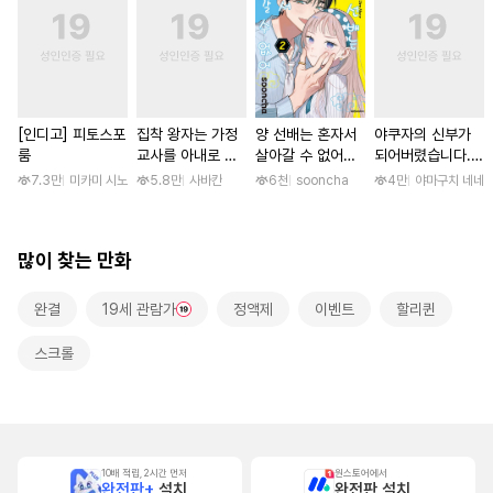
[인디고] 피토스포
집착 왕자는 가정
양 선배는 혼자서
야쿠자의 신부가
룸
교사를 아내로 맞
살아갈 수 없어
되어버렸습니다.
이하고 싶다 [스크
[단행본]
[스크롤]
7.3만
미카미 시노
5.8만
사바칸
6천
sooncha
4만
야마구치 네네
롤]
많이 찾는 만화
완결
19세 관람가
정액제
이벤트
할리퀸
스크롤
10배 적립, 2시간 먼저
원스토어에서
완전판+
설치
완전판 설치