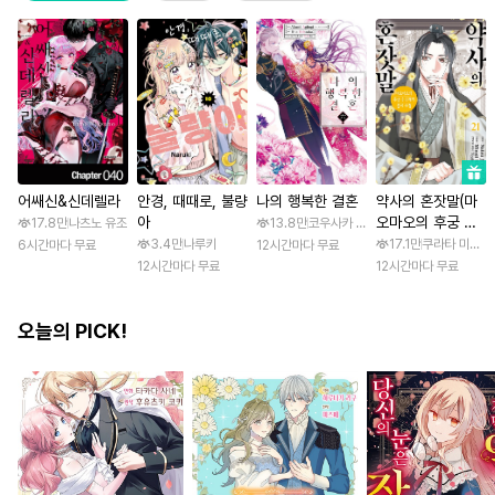
어쌔신&신데렐라
안경, 때때로, 불량
나의 행복한 결혼
약사의 혼잣말(마
아
오마오의 후궁 수
17.8만
나츠노 유조
13.8만
코우사카 리토 / 아기토기 아쿠미
수께끼 풀이수첩)
3.4만
나루키
17.1만
쿠라타 미노지 
6시간마다 무료
12시간마다 무료
12시간마다 무료
12시간마다 무료
오늘의 PICK!