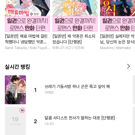
[일권만] 매료 마법에 걸린
[일권만] 제 약혼은 취소되
[일권만] 실례지만 
척했더니 냉담했던 약혼자
었습니다 [단행본]
님, 당신의 눈은 장
가 맹목적인 사랑꾼이 되었
요? [단행본]
Sane Takada / Koki Fuyutsuki
하루나기 리구 / 미즈메
Mashiro / Memeko
습니다 [단행본]
실시간 랭킹
쓰레기 기둥서방 하나 군은 죽고 싶어 해
1
아메코
달콤 사디스트 천사가 말하는 대로 [단행본]
2
나나이