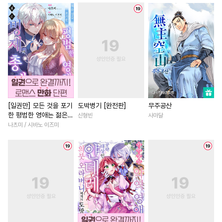
#
인싸공
#
미인공
#
능력공
#
다정남
#
집착남
#
상처
#
일상
#
대형견공
#
굴림수
#
할리퀸
#
재벌남
#
후회
#
연상수
#
연상연하
#
변태
#
차원이동물
#
다각관계
#
존댓말공
#
달달물
#
SM
#
개그/코믹
#
성장물
#
다정공
#
능욕
#
적극수
#
연애/결혼
#
인외존재
#
삼각관계
#
헌신공
#
삼각관계
#
학원/캠퍼스
#
수인수
#
사랑꾼공
#
유혹
#
백합/GL
#
명문세가
[일권만] 모든 것을 포기
도박병기 [완전판]
무주공산
한 평범한 영애는 젊은
신형빈
사마달
#
하드코어
#
강공
#
회귀물
#
철벽남
#
재회
빙제의 총애를 받는다
나츠미 / 시바노 이즈미
#
이세계물
#
초능력
#
후회남
#
까칠남
#
첫사
[단행본]
#
연하수
#
BDSM
#
친구>연인
#
짝사랑
#
기억상실
#
옴니버스
#
오피스물
#
능글남
#
떡대공
#
조폭공
#
평범공
#
연예계
#
친구
#
절륜남
#
역사/시대물
#
도망수
#
동거
#
육아물
#
초능력
#
평범수
#
아방수
#
짝사랑
#
영상화