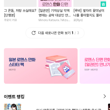
#
감금/강제
#
유혹수
#
배틀연애
#
이세계물
그 콘돔, 저랑 쓰실래요?
[일권만] 기억상실 악역
[루비] 옆자리 꽃미남이
#
까칠공
#
부부
#
감자수
#
힐링물
#
능욕
#
소설원
[단행본]
영애는 공략 대상인 얀데
나를 좋아할지도 몰라
#
자낮수
#
개아가공
#
친구
#
현대물
#
복수물
레 의붓 오라버니에게서
쿠로이 카유
Minoru Katsura / Mizune
료(Ryo)
도망칠 수가 없다 [단행
#
후방주의
#
선후배
#
로맨스
#
평범녀
#
복수
본]
다음 새로나온 만화 보기
1
3
#
재벌공
#
후회수
#
미남수
#
다정남
#
연상연하
#
수한정다정공
#
능욕공
#
고수위
#
친구>연인
#
예민수
#
돔섭버스
#
철벽녀
#
현대물
#
계략공
#
트라우마
#
섹스파트너
#
첫사랑
#
민감수
#
학원/캠퍼스
#
학원/캠퍼스
#
첫경험
#
연예계
#
연상공
#
원나잇
#
서양풍
#
연애/결혼
#
동물
#
츤데레공
#
평범녀
#
동양풍
#
친구>연인
#
군림수
#
계약관계
#
능력녀
#
부
이벤트 랭킹
#
현대물
#
초딩공
#
동거
#
직진남
#
판타지/SF
#
회귀물
#
혐관
#
츤데레수
#
절륜
#
직진남
#
직진녀