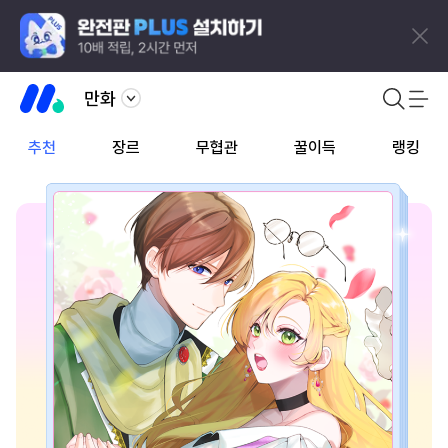
만화
추천
장르
무협관
꿀이득
랭킹