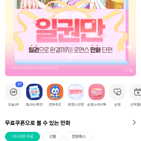
2
/
15
31
오늘UP
BL머니확인
만화퀴즈
로맨스단편
순정스타터팩
순정
신작캘
무료쿠폰으로 볼 수 있는 만화
기다리면 무료
선물
점핑패스