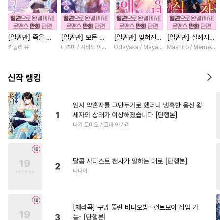
#
성인용품
#
귀염수
#
문란수
#
무심공
[일권만] 죽을 뻔
[일권만] 모든 것
[일권만] 잊혀진
[일권만] 실례지만
#
모럴리스
#
광공
#
연하공
한 늑대가 운명의
을 포기한 평범한
왕녀지만 정략결혼
약혼자님, 당신의
카놀라 유
나츠미 / 시바노 이즈미
Odayaka / Maya Koike
Mashiro / Memeko
#
명랑수
#
키작공
#
서양풍
짝이 되기까지 [단
영애는 젊은 빙제
한 남편에게 익애
눈은 장식인가요?
행본]
의 총애를 받는다
받고 있습니다 [단
[단행본]
#
만화단편
#
능글수
[단행본]
행본]
신작 랭킹
#
철벽수
#
오메가버스
#
리맨물
#
무심수
#
3P
임시 약혼자를 그만두기로 했더니 냉혹한 용신 왕
1
세자의 상태가 이상해졌습니다 [단행본]
#
침착수
#
잔망수
#
벤츠공
나기 토미오 / 고마 아카리
#
힐링물
#
후회공
#
가이드버스
#
직진공
달콤 사디스트 천사가 말하는 대로 [단행본]
#
상처공
#
고수위
#
동정수
2
나나이
#
소심수
#
떡대수
#
첫사랑
#
배틀연애
#
수인
[체리콕] 구멍 뚫린 비디오방 -컨트보이 삽입 가
#
또라이공
#
다각관계
3
능- [단행본]