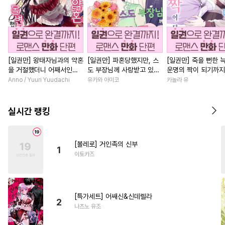
[일권만] 왕태자님과의 약혼
[일권만] 파혼당했지만, 스
[일권만] 죽을 뻔한 
을 거절했더니 어째서인지
도 부장님께 사랑받고 있습
운명의 짝이 되기까지
얀데레로 돌변했습니다 [단
니다 [단행본]
본]
Anno / Yuuri Yuudachi
유카와 아미코
카놀라 유
행본]
실시간 랭킹
[볼레로] 거인족의 신부
1
이토카즈
[특가세트] 어쌔신&신데렐라
2
나츠노 유조