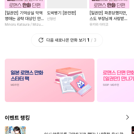
#
시리어스
#
문란수
#
선후배
#
친구>연인
[일권만] 기억상실 악역
도박병기 [완전판]
[일권만] 파혼당했지만,
#
능글공
#
조폭공
#
단정수
#
다각관계
#
소년
#
직진
영애는 공략 대상인 얀데
스도 부장님께 사랑받고
신형빈
#
연상수
#
얼빠수
#
게임
#
절륜
#
절륜남
레 의붓 오라버니에게서
있습니다 [단행본]
Minoru Katsura / Mizune
유카와 아미코
도망칠 수가 없다 [단행
#
다각관계
#
욕망수
#
철벽남
#
후회남
#
육아
본]
다음 새로나온 만화 보기
1
3
#
모럴리스
#
평범공
#
회귀물
#
까칠남
#
원나
#
성인용품
#
재회물
#
고수위
#
동양풍
#
페티쉬
#
능욕공
#
재벌공
#
이세계물
#
사제관계
#
힐링물
#
학원/캠퍼스
#
재회물
#
오피스물
#
미인수
#
능욕
#
초능력
#
역사/시대물
#
부부
#
무심수
#
웹툰단행본
#
직진녀
#
첫사랑
#
순정공
#
무심공
#
친구>연인
#
복수물
#
오해/착각
#
삼각관계
#
친구
#
후회녀
#
일상
이벤트 랭킹
#
냉혈공
#
철벽수
#
현대물
#
평범녀
#
할리
#
기억상실
#
오메가버스
#
직진남
#
로맨스