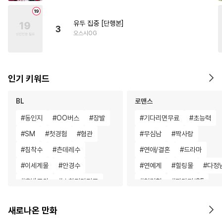
유두 집중 [단행본]
3
오스시OG
인기 키워드
BL
로맨스
#
동인지
#
OO버스
#
장발
#
기다리면무료
#
초능력
#
SM
#
첫경험
#
혐관
#
무심남
#
짝사랑
#
침착수
#
츤데레수
#
연애/결혼
#
드라마
#
이세계물
#
안경수
#
연예계
#
힐링물
#
다정
#
후방주의
#
수한정다정공
#
첫경험
#
판타지/SF
#
개아가공
#
쓰레기수
#
능글남
#
재벌남
새로나온 만화
#
광공
#
직진공
#
미남수
#
애증관계
#
나이차커플