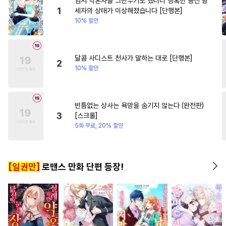
임시 약혼자를 그만두기로 했더니 냉혹한 용신 왕
#
민감수
#
만화단편
#
백합/GL
#
연상연하
1
세자의 상태가 이상해졌습니다 [단행본]
10% 할인
#
상처공
#
계략수
#
동양풍
#
계약관계
#
배틀연애
#
동정수
#
강공
#
헌신공
#
현대물
#
개그/코믹
#
촉수
#
까칠수
#
초딩공
달콤 사디스트 천사가 말하는 대로 [단행본]
2
10% 할인
#
유혹수
#
고수위
#
일상
#
떡대수
#
잔망수
#
육아물
#
명랑수
#
인외존재
빈틈없는 상사는 욕망을 숨기지 않는다 (완전판)
3
[스크롤]
#
선후배
#
연상공
5화 무료, 20% 할인
#
츤데레공
#
수인
#
평범수
#
달달물
#
후회공
#
판타지
[일권만]
로맨스 만화 단편 등장!
#
친구
#
짝사랑
#
동물
#
애증관계
#
연예계
#
서양풍
#
동정공
#
능력공
#
드라마
#
미인공
#
리맨물