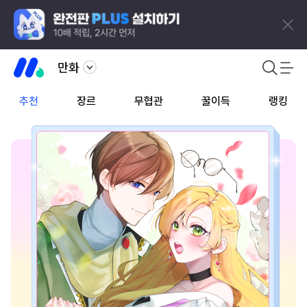
만화
추천
장르
무협관
꿀이득
랭킹