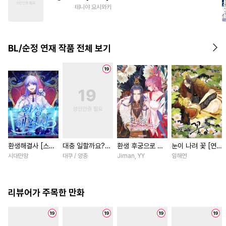
#
또라이공
#
헤테로공
테니야 요시와키
#
변태공
#
음험공
#
3P
#
변태수
#
집착수
#
원나잇
BL/순정 연재 작품 전체 보기
#
사제관계
#
키작공
환생해결사 [스크
대충 일할까요?
환생 후궁으로 살
눈이 나려 꽃 [연
롤]
[스크롤]
아가는 법 [스크
재]
시대만왕
대쿠 / 양총
Jiman, YY
임해연
롤]
리뷰어가 주목한 만화