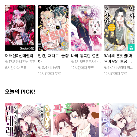
어쌔신&신데렐라
안경, 때때로, 불량
나의 행복한 결혼
약사의 혼잣말(마
아
오마오의 후궁 수
17.8만
나츠노 유조
13.8만
코우사카 리토 / 아기토기 아쿠미
수께끼 풀이수첩)
3.4만
나루키
17.1만
쿠라타 미노지 
6시간마다 무료
12시간마다 무료
12시간마다 무료
12시간마다 무료
오늘의 PICK!