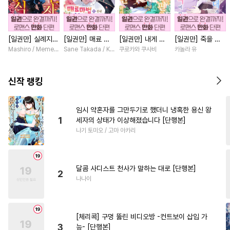
#
대형견공
#
배틀연애
#
상처수
#
능력수
#
순진수
[일권만] 실례지만
[일권만] 매료 마
[일권만] 내게 간
[일권만] 죽을 뻔
#
능욕수
#
BDSM
#
자낮수
약혼자님, 당신의
법에 걸린 척했더
섭하지 않겠다던
한 늑대가 운명의
Mashiro / Memeko
Sane Takada / Koki Fuyutsuki
쿠로카와 쿠사비
카놀라 유
#
난폭공
#
까칠공
눈은 장식인가요?
니 냉담했던 약혼
냉정한 남편이 어
짝이 되기까지 [단
[단행본]
자가 맹목적인 사
째선지 저만 바라
행본]
#
친구>연인
#
예민수
랑꾼이 되었습니다
봅니다 [단행본]
신작 랭킹
[단행본]
#
회귀물
#
군림수
#
다정공
#
부부
#
유혹
#
후회수
임시 약혼자를 그만두기로 했더니 냉혹한 용신 왕
1
세자의 상태가 이상해졌습니다 [단행본]
#
계략공
#
연상연하
나기 토미오 / 고마 아카리
#
돔섭버스
#
현대물
#
조교
#
질투
#
피폐물
#
인싸공
달콤 사디스트 천사가 말하는 대로 [단행본]
#
연하수
#
짝사랑공
#
동거
2
나나이
#
존댓말공
#
귀염수
#
헌신수
#
소심수
[체리콕] 구멍 뚫린 비디오방 -컨트보이 삽입 가
#
사랑꾼공
#
아방수
3
능- [단행본]