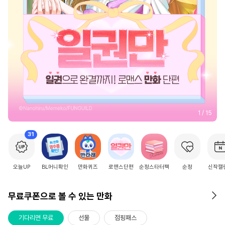
2
/
15
31
오늘UP
BL머니확인
만화퀴즈
로맨스단편
순정스타터팩
순정
신작캘
무료쿠폰으로 볼 수 있는 만화
기다리면 무료
선물
점핑패스