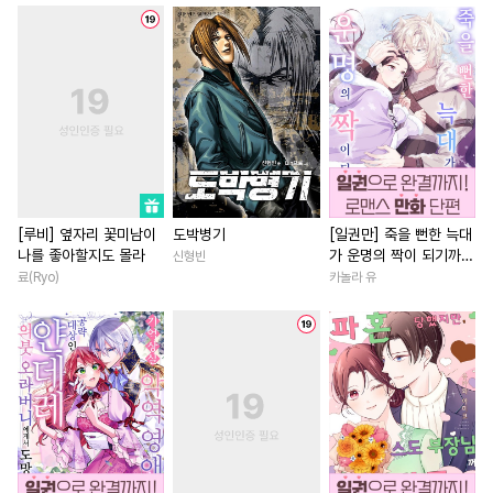
#
도망수
#
트라우마
#
우정
#
서양풍
#
다정남
#
주종관계
#
강수
#
영혼바뀜
#
철벽녀
#
섹스파트너
#
가이드버스
#
짝사랑
#
성장물
#
집착공
#
벤츠공
#
삼각관계
#
섹스파트너
#
감금/강제
#
임신수
#
명문세가
#
차원이동물
#
다공일수
#
옴니버스
#
평범녀
#
연애/결혼
#
첫사랑
#
적극수
#
능글수
#
로맨스
#
친구
#
동거
[루비] 옆자리 꽃미남이
도박병기
[일권만] 죽을 뻔한 늑대
나를 좋아할지도 몰라
가 운명의 짝이 되기까지
신형빈
#
다정수
#
떡대공
#
감자수
#
계략남
#
소설원작
[단행본]
료(Ryo)
카놀라 유
#
절륜공
#
하드코어
#
상처녀
#
복수
#
인외존
#
연하공
#
미남공
#
능력녀
#
일상
#
능욕
#
소설원작
#
계약관계
#
죽음/살인
#
연하남
#
굴림수
#
대물공
#
변태
#
집착남
#
학원/캠퍼스
#
개그/코믹
#
수인수
#
첫사랑
#
성장물
#
영상
#
순정수
#
역사/시대물
#
환생물
#
학원/캠퍼스