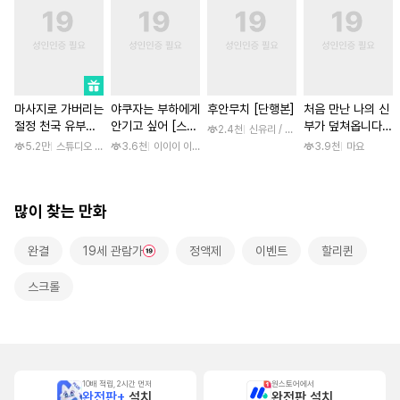
마사지로 가버리는
야쿠자는 부하에게
후안무치 [단행본]
처음 만난 나의 신
절정 천국 유부녀
안기고 싶어 [스크
부가 덮쳐옵니다
2.4천
신유리 / 진양(陳羊)
[스크롤]
롤]
[스크롤]
5.2만
스튜디오 후안
3.6천
이이이 이루카
3.9천
마요
많이 찾는 만화
완결
19세 관람가
정액제
이벤트
할리퀸
스크롤
10배 적립, 2시간 먼저
원스토어에서
완전판+
설치
완전판 설치