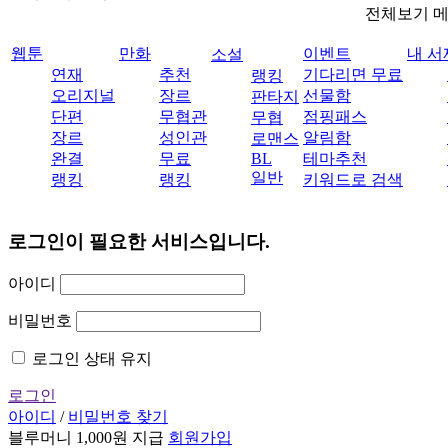
전체보기 
웹툰
만화
이벤트
내 서
소설
연재
추천
기다리면 무료
랭킹
오리지널
장르
선물함
판타지
단편
무협관
점핑패스
무협
장르
성인관
알림함
로맨스
완결
무료
BL
테마추천
일반
랭킹
랭킹
키워드로 검색
로그인이 필요한 서비스입니다.
아이디
비밀번호
로그인 상태 유지
로그인
아이디
/
비밀번호 찾기
블루머니 1,000원 지급
회원가입