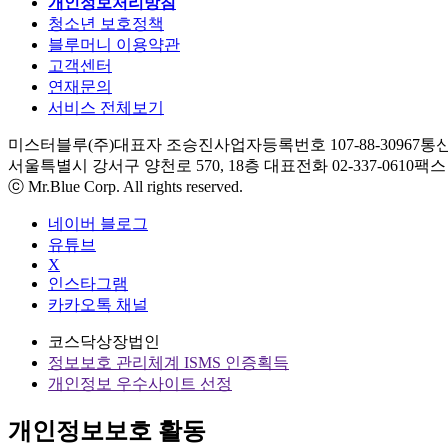
개인정보처리방침
청소년 보호정책
블루머니 이용약관
고객센터
연재문의
서비스 전체보기
미스터블루(주)
대표자 조승진
사업자등록번호 107-88-30967
통신
서울특별시 강서구 양천로 570, 18층
대표전화 02-337-0610
팩스 0
ⓒ Mr.Blue Corp. All rights reserved.
네이버 블로그
유튜브
X
인스타그램
카카오톡 채널
코스닥상장법인
정보보호 관리체계 ISMS 인증획득
개인정보 우수사이트 선정
개인정보보호 활동