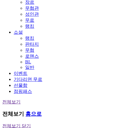
장르
무협관
성인관
무료
랭킹
소설
랭킹
판타지
무협
로맨스
BL
일반
이벤트
기다리면 무료
선물함
점핑패스
전체보기
전체보기
홈으로
전체보기 닫기