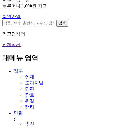
블루머니
1,000
원 지급
회원가입
검색
최근검색어
전체삭제
대메뉴 영역
웹툰
연재
오리지널
단편
장르
완결
랭킹
만화
;
추천