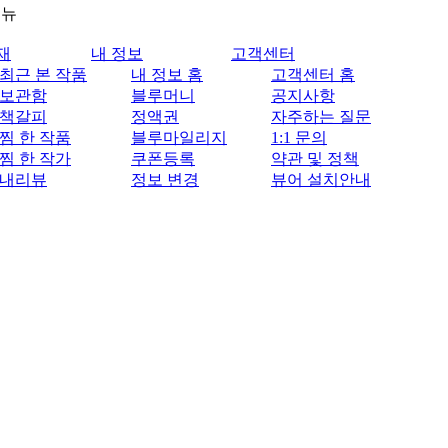
메뉴
재
내 정보
고객센터
최근 본 작품
내 정보 홈
고객센터 홈
보관함
블루머니
공지사항
책갈피
정액권
자주하는 질문
찜 한 작품
블루마일리지
1:1 문의
찜 한 작가
쿠폰등록
약관 및 정책
내리뷰
정보 변경
뷰어 설치안내