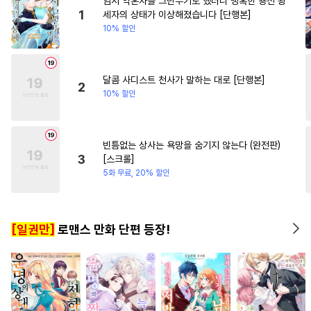
임시 약혼자를 그만두기로 했더니 냉혹한 용신 왕
#
재회물
#
장발
#
애증관계
#
우정
#
학원/캠퍼스
1
세자의 상태가 이상해졌습니다 [단행본]
10% 할인
#
첫경험
#
동정수
#
평범수
#
계략남
#
변태수
#
강수
#
능글수
#
음험공
#
소심수
#
힐링물
달콤 사디스트 천사가 말하는 대로 [단행본]
2
10% 할인
#
후회공
#
아방수
#
냉혈공
#
도망수
#
후회수
#
떡대수
#
인싸공
#
헤테로공
빈틈없는 상사는 욕망을 숨기지 않는다 (완전판)
3
[스크롤]
#
서양풍
#
평범공
#
순정수
5화 무료, 20% 할인
#
집착수
#
침착수
#
욕망수
#
능력수
#
까칠공
[일권만]
로맨스 만화 단편 등장!
#
후방주의
#
돔섭버스
#
상처수
#
능욕수
#
OO버스
#
친구
#
변태공
#
계략공
#
개그/코믹
#
부부