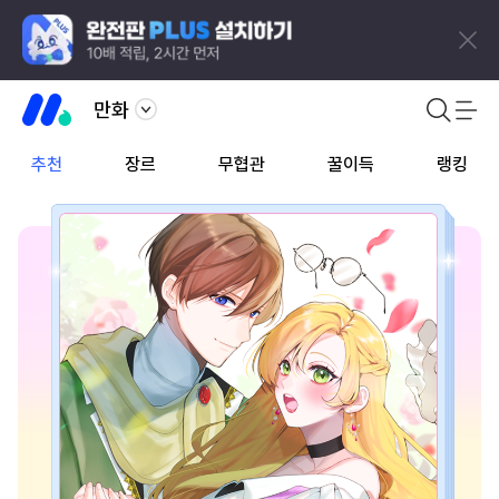
만화
추천
장르
무협관
꿀이득
랭킹