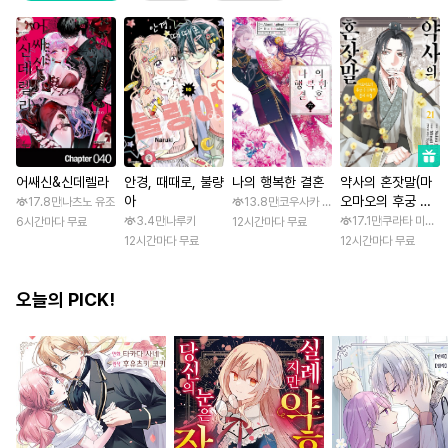
어쌔신&신데렐라
안경, 때때로, 불량
나의 행복한 결혼
약사의 혼잣말(마
아
오마오의 후궁 수
17.8만
나츠노 유조
13.8만
코우사카 리토 / 아기토기 아쿠미
수께끼 풀이수첩)
3.4만
나루키
17.1만
쿠라타 미노지 
6시간마다 무료
12시간마다 무료
12시간마다 무료
12시간마다 무료
오늘의 PICK!