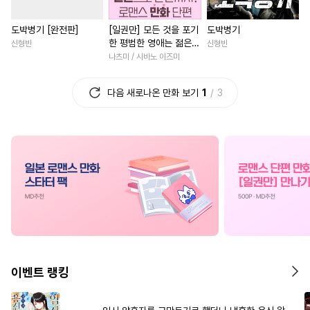
#
삼각관계
#
동양풍
#
원나잇
#
서양풍
도박병기 [완전판]
[일권만] 모든 것을 포기
도박병기
#
오메가버스
#
변태
#
배틀연애
#
고수위
한 평범한 영애는 젊은
신형빈
신형빈
#
연상공
#
연상수
#
회귀물
#
로맨스
#
로맨스
#
성장
빙제의 총애를 받는다
나츠미 / 시바노 이즈미
[단행본]
#
절륜공
#
철벽수
#
강공
#
다정남
#
직진남
#
육아
다음 새로나온 만화 보기
1
3
#
츤데레수
#
소설원작
#
무심남
#
연하남
#
선후
#
다정공
#
군림수
#
미인공
#
첫사랑
#
역사/시대물
#
유혹수
#
미남공
#
철벽녀
#
나이차커플
#
사랑꾼공
#
이세계물
#
동거
#
백합/GL
#
첫사
#
재벌공
#
웹툰단행본
#
환생물
#
평범녀
#
재회
#
유혹
#
드라마
#
민감수
#
연애/결혼
#
친구>연인
#
동거
#
고수위
#
쓰레기수
#
철벽남
#
연상연하
#
초딩공
#
기억상실
#
연애/결혼
#
연예계
이벤트 랭킹
#
미남수
#
문란수
#
적극수
#
후회녀
#
오피스물
#
연상연하
#
트라우마
#
첫경험
#
집착남
#
복수