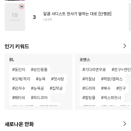
달콤 사디스트 천사가 말하는 대로 [단행본]
3
나나이
인기 키워드
BL
로맨스
#
동인지
#
성인용품
#
기다리면무료
#
친구>연인
#
오해/착각
#
능욕
#
첫사랑
#
까칠남
#
학원/캠퍼스
#
감자수
#
능욕공
#
집착공
#
드라마
#
복수
#
친구
#
페티쉬
#
하드코어
#
힐링물
#
섹스파트너
#
역사/시대물
#
감금/강제
#
할리퀸
#
짝사랑
#
일상
#
판타지
#
잔망수
#
수인수
#
후회남
#
평범녀
#
게임
새로나온 만화
#
예민수
#
계약관계
#
사제관계
#
소설원작