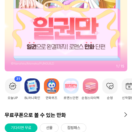
2
/
15
31
오늘UP
BL머니확인
만화퀴즈
로맨스단편
순정스타터팩
순정
신작캘
무료쿠폰으로 볼 수 있는 만화
기다리면 무료
선물
점핑패스