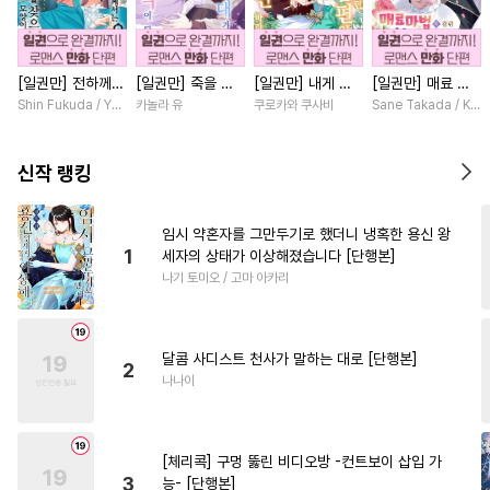
#
순진수
#
조교
#
또라이공
#
벤츠공
#
순정공
#
자낮수
[일권만] 전하께서
[일권만] 죽을 뻔
[일권만] 내게 간
[일권만] 매료 마
#
미인수
#
대물공
는 오늘도 운명의
한 늑대가 운명의
섭하지 않겠다던
법에 걸린 척했더
Shin Fukuda / Yoko Kurosu
카놀라 유
쿠로카와 쿠사비
Sane Takada / Koki
#
대형견공
#
현대물
상대를 찾으신 모
짝이 되기까지 [단
냉정한 남편이 어
니 냉담했던 약혼
양이네요 (웃음)
행본]
째선지 저만 바라
자가 맹목적인 사
#
단정수
#
연예계
#
직진공
[단행본]
봅니다 [단행본]
랑꾼이 되었습니다
신작 랭킹
[단행본]
#
능력공
#
존댓말공
#
짝사랑공
#
키작공
임시 약혼자를 그만두기로 했더니 냉혹한 용신 왕
1
세자의 상태가 이상해졌습니다 [단행본]
#
상처공
#
SM
나기 토미오 / 고마 아카리
#
가이드버스
#
배틀연애
#
난폭공
#
질투
#
무심공
달콤 사디스트 천사가 말하는 대로 [단행본]
#
피폐물
#
까칠수
#
BDSM
2
나나이
#
짝사랑
#
학원/캠퍼스
#
모럴리스
#
헌신수
[체리콕] 구멍 뚫린 비디오방 -컨트보이 삽입 가
#
다공일수
#
개아가공
3
능- [단행본]