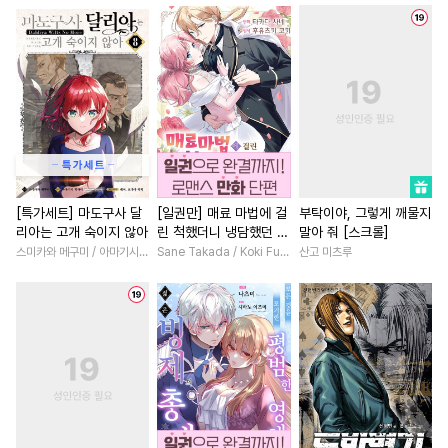
#
수한정다정공
#
선후배
#
다각관계
#
다정남
#
부
#
다정수
#
육아물
#
리맨물
#
짝사랑
#
명문세가
#
주종관계
#
다각관계
#
회귀물
#
삼각관계
#
원나잇
#
안경수
#
광공
#
현대물
#
죽음/살인
#
소
#
만화단편
#
옴니버스
#
판타지/SF
#
능력녀
#
촉수
#
임신수
#
사제관계
#
이세계물
#
초능력
#
연하수
#
능글공
#
조폭공
#
능글남
#
친구
#
절륜남
[특가세트] 마도구사 달
[일권만] 매료 마법에 걸
부탁이야, 그렇게 깨물지
리아는 고개 숙이지 않아
린 척했더니 냉담했던 약
말아 줘 [스크롤]
#
수인
#
혐관
#
친구>연인
#
재벌남
#
능욕
#
직진남
혼자가 맹목적인 사랑꾼
스미카와 메구미 / 아마기시 히사야
Sane Takada / Koki Fuyutsuki
산고 미츠루
#
시리어스
#
굴림수
#
영상화
#
절륜
#
상처녀
이 되었습니다 [단행본]
#
연하공
#
섹스파트너
#
차원이동물
#
직진녀
#
달달물
#
떡대공
#
동정공
#
개그/코믹
#
애증관계
#
계략수
#
3P
#
무심수
#
일상
#
동양풍
#
성장물
#
얼빠수
#
인외존재
#
현대물
#
인외존재
#
헌신공
#
초능력
#
계약관계
#
영혼바뀜