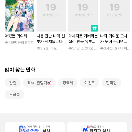
어쨌든 귀여워
처음 만난 나의 신
마사지로 가버리는
나의 귀여운 오니
부가 덮쳐옵니다
절정 천국 유부녀
가 웃어 준다면
1.6만
하타 켄지로
[스크롤]
[스크롤]
[스크롤]
3.9천
마요
5.1만
스튜디오 후안
3.4천
호시나 이스
많이 찾는 만화
완결
19세 관람가
정액제
이벤트
할리퀸
스크롤
10배 적립, 2시간 먼저
원스토어에서
완전판+
설치
완전판 설치