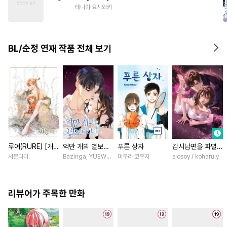
#
동물
#
츤데레공
#
명랑수
테니야 요시와키
#
일상
#
귀염수
BL/순정 연재 작품 전체 보기
루어(RURE) [개
억만 개의 별보다
푸른 상자
감시남편을 파멸시
정판] [연재]
너 [스크롤]
킬 때까지 [스크
서문다미
Bazinga, YUEWEN / Yefeiye
미우라 코우지
siosoy / koharu.y
롤]
리뷰어가 주목한 만화