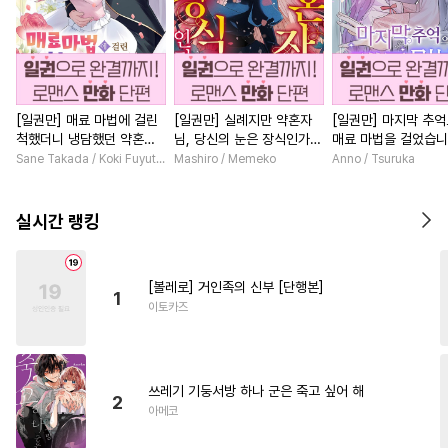
[일권만] 매료 마법에 걸린
[일권만] 실례지만 약혼자
[일권만] 마지막 추
척했더니 냉담했던 약혼자
님, 당신의 눈은 장식인가
매료 마법을 걸었습니
가 맹목적인 사랑꾼이 되었
요? [단행본]
행본]
Sane Takada / Koki Fuyutsuki
Mashiro / Memeko
Anno / Tsuruka
습니다 [단행본]
실시간 랭킹
[볼레로] 거인족의 신부 [단행본]
1
이토카즈
쓰레기 기둥서방 하나 군은 죽고 싶어 해
2
아메코