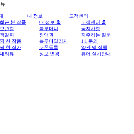
메뉴
재
내 정보
고객센터
최근 본 작품
내 정보 홈
고객센터 홈
보관함
블루머니
공지사항
책갈피
정액권
자주하는 질문
찜 한 작품
블루마일리지
1:1 문의
찜 한 작가
쿠폰등록
약관 및 정책
내리뷰
정보 변경
뷰어 설치안내