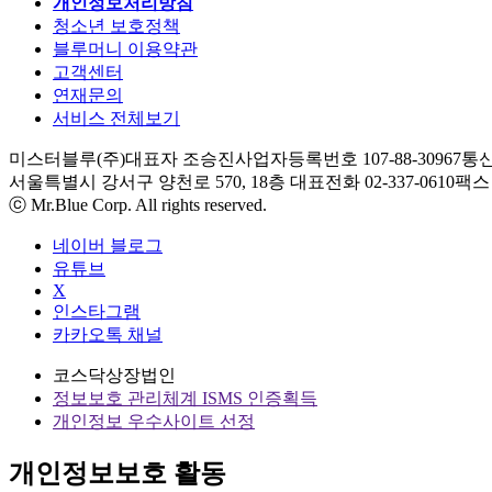
개인정보처리방침
청소년 보호정책
블루머니 이용약관
고객센터
연재문의
서비스 전체보기
미스터블루(주)
대표자 조승진
사업자등록번호 107-88-30967
통신
서울특별시 강서구 양천로 570, 18층
대표전화 02-337-0610
팩스 0
ⓒ Mr.Blue Corp. All rights reserved.
네이버 블로그
유튜브
X
인스타그램
카카오톡 채널
코스닥상장법인
정보보호 관리체계 ISMS 인증획득
개인정보 우수사이트 선정
개인정보보호 활동