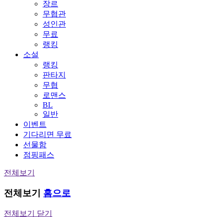
장르
무협관
성인관
무료
랭킹
소설
랭킹
판타지
무협
로맨스
BL
일반
이벤트
기다리면 무료
선물함
점핑패스
전체보기
전체보기
홈으로
전체보기 닫기