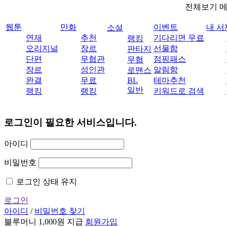
전체보기 
웹툰
만화
이벤트
내 서
소설
연재
추천
기다리면 무료
랭킹
오리지널
장르
선물함
판타지
단편
무협관
점핑패스
무협
장르
성인관
알림함
로맨스
완결
무료
BL
테마추천
일반
랭킹
랭킹
키워드로 검색
로그인이 필요한 서비스입니다.
아이디
비밀번호
로그인 상태 유지
로그인
아이디
/
비밀번호 찾기
블루머니 1,000원 지급
회원가입