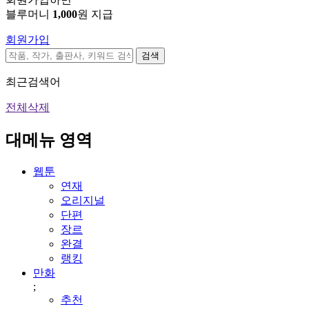
블루머니
1,000
원 지급
회원가입
검색
최근검색어
전체삭제
대메뉴 영역
웹툰
연재
오리지널
단편
장르
완결
랭킹
만화
;
추천