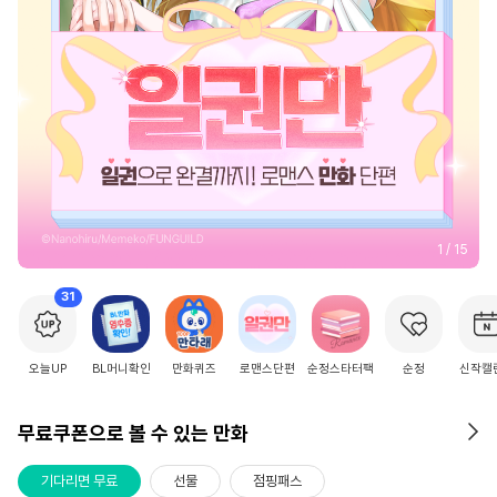
2
/
15
31
오늘UP
BL머니확인
만화퀴즈
로맨스단편
순정스타터팩
순정
신작캘
무료쿠폰으로 볼 수 있는 만화
기다리면 무료
선물
점핑패스