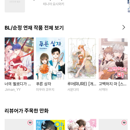
#
난폭공
#
수인수
#
첫사랑
테니야 요시와키
#
소설원작
#
계약관계
#
욕망수
BL/순정 연재 작품 전체 보기
너의 멜로디가 들
푸른 상자
루어(RURE) [개
고백하지 마 [스크
려 [스크롤]
정판] [연재]
롤]
Jiman, YY
미우라 코우지
서문다미
서역아
리뷰어가 주목한 만화