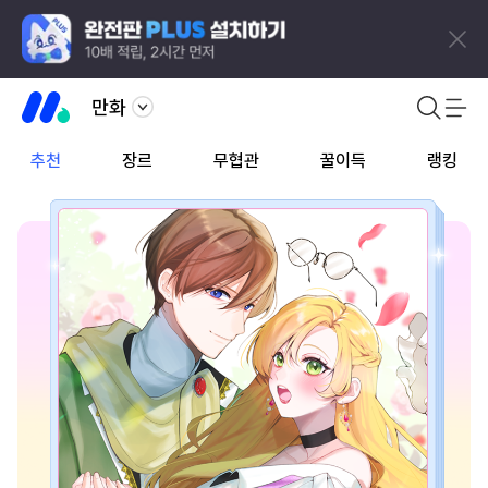
만화
추천
장르
무협관
꿀이득
랭킹