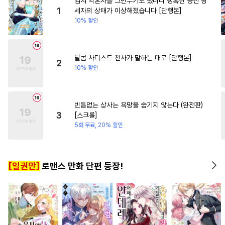
임시 약혼자를 그만두기로 했더니 냉혹한 용신 왕
#
순진수
#
주종관계
#
상처녀
#
까칠남
#
첫사
1
세자의 상태가 이상해졌습니다 [단행본]
10% 할인
#
직진공
#
미인수
#
침착수
#
능욕공
#
회귀물
#
쓰레기수
#
안경수
달콤 사디스트 천사가 말하는 대로 [단행본]
2
10% 할인
#
짝사랑공
#
배틀연애
#
소심수
#
츤데레수
#
다정수
#
굴림수
#
무심수
빈틈없는 상사는 욕망을 숨기지 않는다 (완전판)
3
[스크롤]
#
하드코어
#
옴니버스
5화 무료, 20% 할인
#
육아물
#
오해/착각
#
집착공
#
힐링물
#
상처수
[일권만]
로맨스 만화 단편 등장!
#
임신수
#
초딩공
#
귀염수
#
SM
#
동물
#
시리어스
#
떡대공
#
헌신공
#
드라마
#
질투
#
미남공