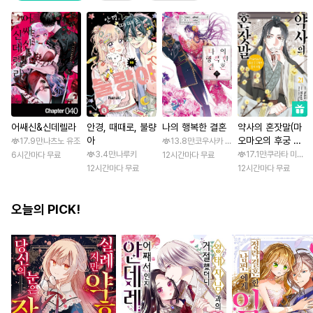
어쌔신&신데렐라
안경, 때때로, 불량
나의 행복한 결혼
약사의 혼잣말(마
아
오마오의 후궁 수
17.9만
나츠노 유조
13.8만
코우사카 리토 / 아기토기 아쿠미
수께끼 풀이수첩)
3.4만
나루키
17.1만
쿠라타 미노지 
6시간마다 무료
12시간마다 무료
12시간마다 무료
12시간마다 무료
오늘의 PICK!