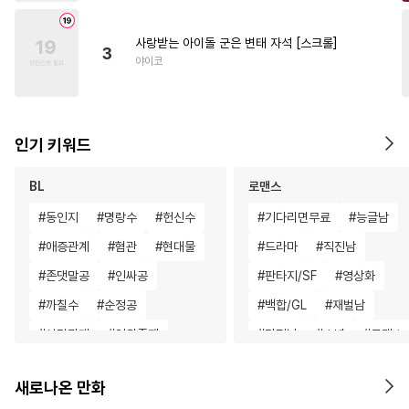
사랑받는 아이돌 군은 변태 자석 [스크롤]
3
야이코
인기 키워드
BL
로맨스
#
동인지
#
명랑수
#
헌신수
#
기다리면무료
#
능글남
#
애증관계
#
혐관
#
현대물
#
드라마
#
직진남
#
존댓말공
#
인싸공
#
판타지/SF
#
영상화
#
까칠수
#
순정공
#
백합/GL
#
재벌남
#
삼각관계
#
인외존재
#
다정남
#
소년
#
로맨스
#
오메가버스
#
능글공
#
절륜남
#
짝사랑
#
집착
새로나온 만화
#
페티쉬
#
원나잇
#
연하남
#
삼각관계