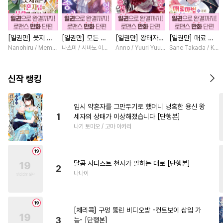
#
역사/시대물
#
학원/캠퍼스
#
연예계
#
가이드버스
[일권만] 웃지 않
[일권만] 모든 것
[일권만] 왕태자님
[일권만] 매료 마
#
벤츠공
#
떡대수
#
미인공
는 약혼자님이 사
을 포기한 평범한
과의 약혼을 거절
법에 걸린 척했더
Nanohiru / Memeko
나츠미 / 시바노 이즈미
Anno / Yuuri Yuudachi
Sane Takada / Koki
#
계략공
#
후방주의
랑에 빠진 건 변장
영애는 젊은 빙제
했더니 어째서인지
니 냉담했던 약혼
한 저인 것 같습니
의 총애를 받는다
얀데레로 돌변했습
자가 맹목적인 사
#
변태공
#
부부
#
선후배
다 [단행본]
[단행본]
니다 [단행본]
랑꾼이 되었습니다
신작 랭킹
[단행본]
#
조교
#
이세계물
#
연상공
#
대형견공
#
강공
#
초능력
임시 약혼자를 그만두기로 했더니 냉혹한 용신 왕
1
세자의 상태가 이상해졌습니다 [단행본]
#
얼빠수
#
연상연하
나기 토미오 / 고마 아카리
#
철벽수
#
군림수
#
첫경험
#
서양풍
#
친구
#
음험공
달콤 사디스트 천사가 말하는 대로 [단행본]
#
도망수
#
연하수
2
나나이
#
기억상실
#
일상
#
평범수
#
다각관계
#
변태
[체리콕] 구멍 뚫린 비디오방 -컨트보이 삽입 가
#
친구>연인
#
만화단편
3
능- [단행본]