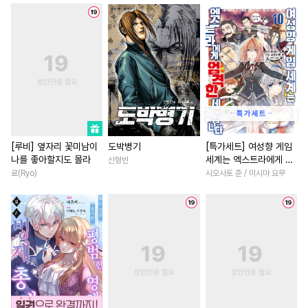
#
웹툰단행본
#
까칠공
#
오피스물
#
첫사랑
#
친
#
무심공
#
평범공
#
예민수
#
철벽남
#
일상
#
연상연
#
후회공
#
달달물
#
철벽녀
#
영혼바뀜
#
또라이공
#
미남수
#
친구>연인
#
다각관계
#
개아가공
#
BDSM
#
고수위
#
계략남
#
친구
#
츤데레공
#
고수위
#
장발
#
학원/캠퍼스
#
차원이동물
#
판타지
#
동정공
#
조폭공
#
연예계
#
성장물
#
현대
[루비] 옆자리 꽃미남이
도박병기
[특가세트] 여성향 게임
나를 좋아할지도 몰라
세계는 엑스트라에게 엄
신형빈
#
다정공
#
적극수
#
짝사랑
#
첫경험
#
후회남
#
환생
격한 세계입니다
료(Ryo)
시오사토 준 / 미시마 요무
#
광공
#
잔망수
#
자낮수
#
친구>연인
#
죽음/살인
#
감자수
#
단정수
#
능욕
#
직진녀
#
개그/코믹
#
다공일수
#
계략수
#
후회녀
#
짝사랑
#
무심
#
연상수
#
대물공
#
능력공
#
역사/시대물
#
다정남
#
유혹수
#
순정수
#
회귀물
#
섹스파트너
#
수한정다정공
#
헤테로공
#
연애/결혼
#
동양풍