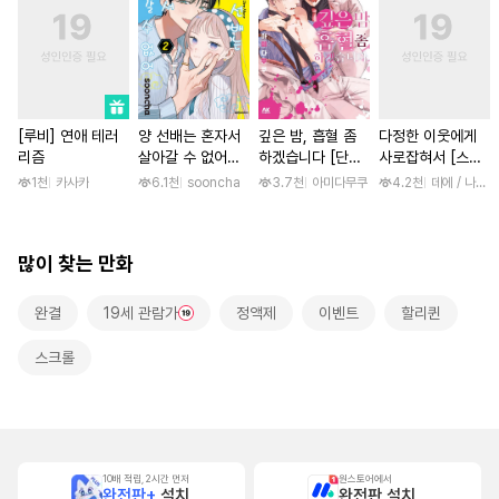
[루비] 연애 테러
양 선배는 혼자서
깊은 밤, 흡혈 좀
다정한 이웃에게
리즘
살아갈 수 없어
하겠습니다 [단행
사로잡혀서 [스크
[단행본]
본]
롤]
1천
카사카
6.1천
sooncha
3.7천
아미다무쿠
4.2천
데에 / 나나
많이 찾는 만화
완결
19세 관람가
정액제
이벤트
할리퀸
스크롤
10배 적립, 2시간 먼저
원스토어에서
완전판+
설치
완전판 설치