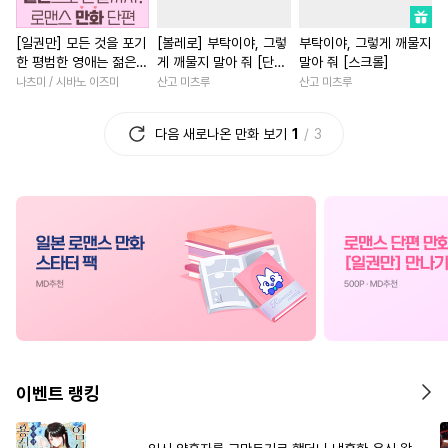
#
변태수
#
성인용품
#
동거
#
인외존재
#
로맨스
#
절
[일권만] 모든 것을 포기
[볼레로] 부탁이야, 그렇
부탁이야, 그렇게 깨물지
#
개그/코믹
#
재벌공
#
현대물
#
힐링물
#
복수
한 평범한 영애는 젊은
게 깨물지 말아 줘 [단행
말아 줘 [스크롤]
#
피폐물
#
사제관계
#
수인
#
성장물
#
복수물
빙제의 총애를 받는다
본]
나츠미 / 시바노 이즈미
산고 미츠루
산고 미츠루
[단행본]
#
섹스파트너
#
모럴리스
#
학원/캠퍼스
#
선후배
다음 새로나온 만화 보기
1
3
#
민감수
#
문란수
#
능욕수
#
평범녀
#
평범녀
#
리맨물
#
트라우마
#
배틀연애
#
명문세가
#
재회물
#
촉수
#
3P
#
서양풍
#
할리퀸
#
동거
#
동정수
#
냉혈공
#
강수
#
재회물
#
육아물
#
우정
#
능글수
#
절륜공
#
동양풍
#
게임
#
이세계물
#
원나
#
사랑꾼공
#
아방수
#
일상
#
능욕
#
연애/결혼
#
상처공
#
돔섭버스
#
유혹
#
직진남
#
사제관계
#
OO버스
#
능력수
#
능력녀
#
애증관계
이벤트 랭킹
#
감금/강제
#
키작공
#
소설원작
#
나이차커플
#
집착수
#
후회수
#
연하공
#
계약관계
#
부부
#
초능