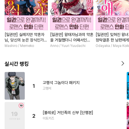
[일권만] 실례지만 약혼자
[일권만] 왕태자님과의 약혼
[일권만] 잊혀진 왕
님, 당신의 눈은 장식인가
을 거절했더니 어째서인지
정략결혼 한 남편에게
요? [단행본]
얀데레로 돌변했습니다 [단
받고 있습니다 [단행
Mashiro / Memeko
Anno / Yuuri Yuudachi
Odayaka / Maya Koi
행본]
실시간 랭킹
고행석 그놈이다 패키지
1
고행석
[볼레로] 거인족의 신부 [단행본]
2
이토카즈