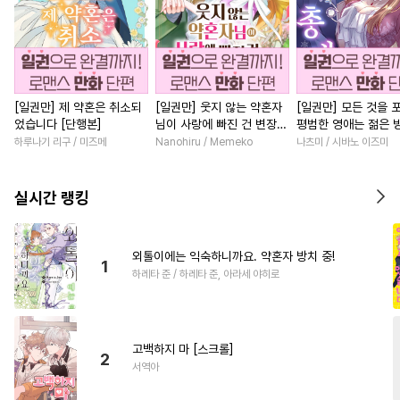
[일권만] 제 약혼은 취소되
[일권만] 웃지 않는 약혼자
[일권만] 모든 것을 
었습니다 [단행본]
님이 사랑에 빠진 건 변장한
평범한 영애는 젊은 
저인 것 같습니다 [단행본]
총애를 받는다 [단행
하루나기 리구 / 미즈메
Nanohiru / Memeko
나츠미 / 시바노 이즈미
실시간 랭킹
외톨이에는 익숙하니까요. 약혼자 방치 중!
1
하레타 준 / 하레타 준, 아라세 야히로
고백하지 마 [스크롤]
2
서역아