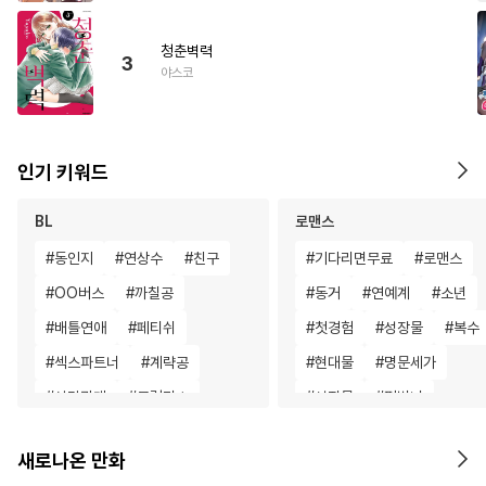
청춘벽력
3
야스코
인기 키워드
BL
로맨스
#
동인지
#
연상수
#
친구
#
기다리면무료
#
로맨스
#
OO버스
#
까칠공
#
동거
#
연예계
#
소년
#
배틀연애
#
페티쉬
#
첫경험
#
성장물
#
복수
#
섹스파트너
#
계략공
#
현대물
#
명문세가
#
삼각관계
#
모럴리스
#
성장물
#
평범녀
#
능력공
#
소설원작
#
영혼바뀜
#
고수위
#
절
새로나온 만화
#
첫경험
#
적극수
#
재벌공
#
재회물
#
철벽녀
#
후회