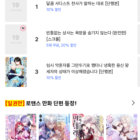
달콤 사디스트 천사가 말하는 대로 [단행본]
#
동정수
#
강수
#
키작공
#
로맨스
#
동양풍
1
10% 할인
#
도망수
#
침착수
#
피폐물
#
연애/결혼
#
선후배
#
힐링물
#
수인수
#
동물
빈틈없는 상사는 욕망을 숨기지 않는다 (완전판)
#
조교
#
순정수
#
부부
2
[스크롤]
#
굴림수
#
순정공
#
미남공
5화 무료, 20% 할인
#
존댓말공
#
민감수
#
집착수
#
미남수
임시 약혼자를 그만두기로 했더니 냉혹한 용신 왕
3
세자의 상태가 이상해졌습니다 [단행본]
#
쓰레기수
#
연하수
10% 할인
#
음험공
#
후회공
#
달달물
#
일상
#
군림수
#
평범공
[일권만]
로맨스 만화 단편 등장!
#
변태
#
문란수
#
SM
#
감금/강제
#
인외존재
#
쓰레기공
#
난폭공
#
연상연하
#
욕망수