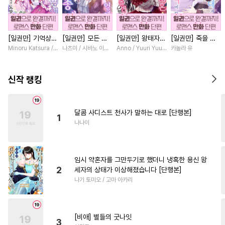
#
서양풍
#
원나잇
#
동거
#
헌신수
#
혐관
[일권만] 기억상실
[일권만] 모든 것
[일권만] 왕태자님
[일권만] 죽을 뻔
#
오메가버스
#
유혹수
악역 영애는 공략
을 포기한 평범한
과의 약혼을 거절
한 늑대가 운명의
Minoru Katsura / Mizune
나츠미 / 시바노 이즈미
Anno / Yuuri Yuudachi
카놀라 유
#
트라우마
#
능글공
#
능욕
대상인 얀데레 의
영애는 젊은 빙제
했더니 어째서인지
짝이 되기까지 [단
붓 오라버니에게서
의 총애를 받는다
얀데레로 돌변했습
행본]
#
예민수
#
짝사랑
도망칠 수가 없다
[단행본]
니다 [단행본]
신작 랭킹
[단행본]
#
계약관계
#
능욕수
#
가이드버스
#
질투
달콤 사디스트 천사가 말하는 대로 [단행본]
1
#
떡대수
#
성인용품
#
수인
나나이
#
벤츠공
#
얼빠수
#
광공
#
문란공
#
친구>연인
임시 약혼자를 그만두기로 했더니 냉혹한 용신 왕
#
능글수
#
떡대공
#
냉혈공
2
세자의 상태가 이상해졌습니다 [단행본]
나기 토미오 / 고마 아카리
#
육아물
#
까칠수
#
무심공
#
옴니버스
#
상처공
#
고수위
#
후회수
#
조폭공
[비애] 별들의 굿나잇
3