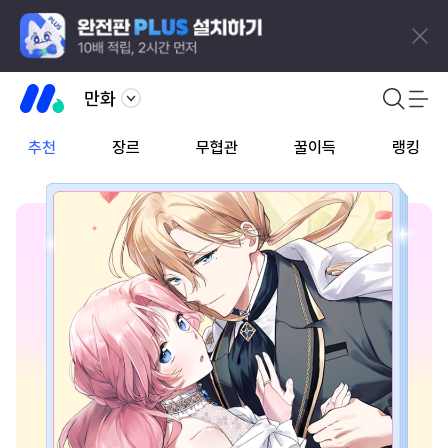
만화
추천
장르
무협관
꿀이득
랭킹