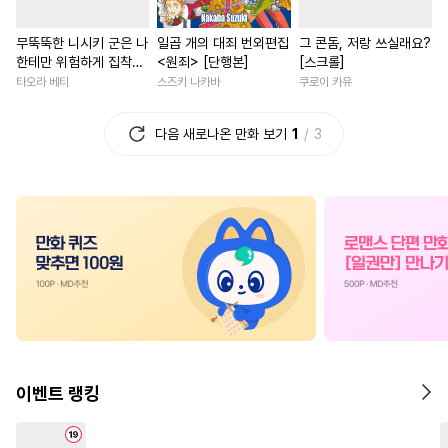
#
학원/캠퍼스
#
선후배
#
할리퀸
#
부부
#
재벌남
무뚝뚝한 니시키 군은 나
일곱 개의 대죄 번외편집
그 콘돔, 저랑 쓰실래요?
#
명랑수
#
안경수
#
현대물
#
연하남
#
집착남
#
복수
한테만 위험하게 집착
<원죄> [단행본]
[스크롤]
#
다각관계
#
다공일수
#
섹스파트너
#
친구
[단행본]
타오라 베티
스즈키 나카바
쿠로이 카유
#
상처수
#
평범수
#
첫사랑
#
후회녀
#
역사/시대물
다음 새로나온 만화 보기
1
3
#
사랑꾼공
#
감자수
#
직진녀
#
친구
#
육아물
#
개그/코믹
#
재회물
#
사제관계
#
우정
#
만화단편
#
무심수
#
강공
#
개그/코믹
#
게임
#
촉수
#
짝사랑공
#
인외존재
#
죽음/살인
#
또라이공
#
대형견공
#
회귀물
#
조신남
#
잔망수
#
3P
#
변태수
#
다각관계
#
계약관계
#
역사/시대물
#
웹툰단행본
#
직진남
#
환생물
#
힐링
#
헌신공
#
능력수
#
짝사랑
#
나이차커플
이벤트 랭킹
#
츤데레공
#
변태공
#
다정남
#
철벽남
#
단정수
#
수한정다정공
#
연상연하
#
절륜남
#
일