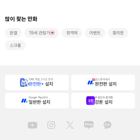
로 사랑받는 동거~
많이 찾는 만화
완결
19세 관람가
정액제
이벤트
할리퀸
스크롤
10배 적립, 2시간 먼저
원스토어에서
완전판+
설치
완전판 설치
Google Play에서
무협만화 플랫폼
일반판 설치
강툰 설치