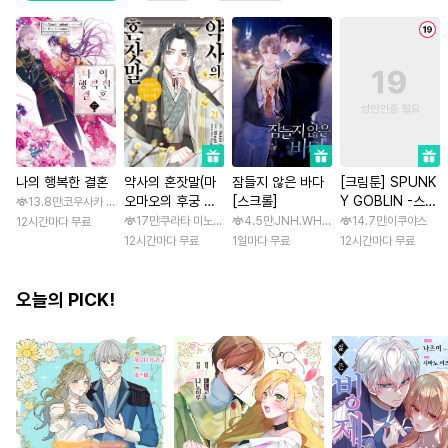
나의 행복한 결혼
약사의 혼잣말(마
잠들지 않은 바다
[크림툰] SPUNK
오마오의 후궁 수
[스크롤]
Y GOBLIN -스펑
13.8만
코우사카 리토 / 아기토기 아쿠미
수께끼 풀이수첩)
키 고블린- [스크
17만
쿠라타 미노지 / 휴우가 나츠
4.5만
JNH.WH Studio / Lasso
14.7만
이쿠야스
12시간마다 무료
롤]
12시간마다 무료
1일마다 무료
12시간마다 무료
오늘의 PICK!