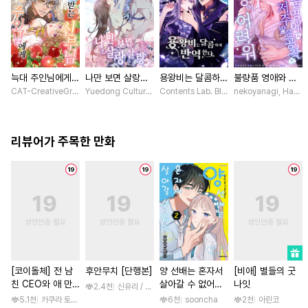
늑대 주인님에게
나만 보면 살랑살
용왕비는 달콤하게
불량품 영애와 저
사랑받는 신부님
랑 [스크롤]
반역한다 [스크롤]
주받은 공작은 사
CAT-CreativeGroup / Baitoumeng
Yuedong Culture / 백두몽
Contents Lab. Blue TOKYO / 카라스마 
nekoyanagi, Hako,
[스크롤]
랑이 어려워 [스크
롤]
리뷰어가 주목한 만화
[코이돌체] 전 남
후안무치 [단행본]
양 선배는 혼자서
[비애] 별들의 굿
친 CEO와 애 만
살아갈 수 없어
나잇
2.4천
신유리 / 진양(陳羊)
들기 결혼 ~예상외
[단행본]
5.1천
카쿠라 토모하 / 타마키 나오
6천
sooncha
2천
아린코