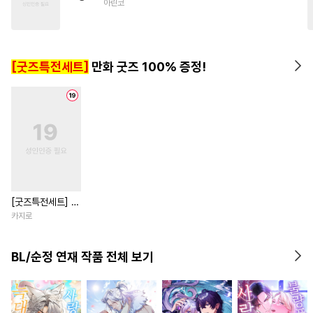
아린코
#
자낮수
#
연상공
#
유혹
#
소심수
#
애증관계
#
초딩공
#
다정공
#
초능력
[굿즈특전세트]
만화 굿즈 100% 증정!
#
아방수
#
귀염수
#
주종관계
#
순진수
[굿즈특전세트] 강
아지과 남자친구
카지로
외전
BL/순정 연재 작품 전체 보기