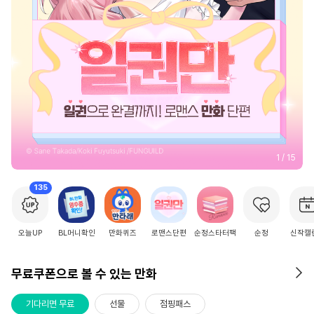
2
/
15
135
오늘UP
BL머니확인
만화퀴즈
로맨스단편
순정스타터팩
순정
신작캘
무료쿠폰으로 볼 수 있는 만화
기다리면 무료
선물
점핑패스