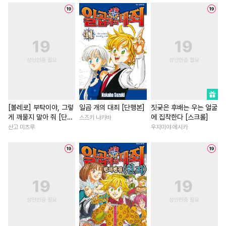
#
사제관계
#
미인수
#
짝사랑
#
학원/캠퍼스
#
임신수
#
회귀물
#
학원/캠퍼스
#
직진남
#
기억상실
#
헤테로공
#
무심남
#
배틀연애
#
다정수
#
판타지
#
삼각관계
#
원나잇
#
개아가공
#
오해/착각
#
현대물
#
능욕
#
이세계물
#
계략수
#
친구>연인
#
첫사랑
#
직진공
#
집착공
#
연애/결혼
#
평범녀
[볼레로] 부탁이야, 그렇
일곱 개의 대죄 [단행본]
짓궂은 후배는 우는 얼굴
게 깨물지 말아 줘 [단행
에 집착한다 [스크롤]
스즈키 나카바
#
하드코어
#
동양풍
#
친구>연인
#
영상화
본]
산고 미츠루
우지미야 에시카
#
리맨물
#
동정공
#
대물공
#
상처녀
#
능글남
#
계략
#
절륜공
#
연예계
#
장발
#
소설원작
#
일상
#
BDSM
#
철벽수
#
능욕공
#
오피스물
#
능력녀
#
드라마
#
인싸공
#
다정남
#
평범남
#
까칠
#
후방주의
#
연하공
#
드라마
#
서양풍
#
첫사
#
미인공
#
츤데레수
#
판타지/SF
#
애증관계