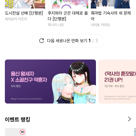
#
초딩공
#
촉수
#
현대물
#
부부
#
육아물
도시전설 선배 [단행본]
후지와라 군은 대체로 옳
흑마법 기숙사의 세 문제
#
가이드버스
#
트라우마
#
조신남
#
집착남
#
후회
다 [단행본]
아
히라오카 카즈키
#
섹스파트너
#
헤테로공
#
연하남
#
드라마
#
철벽
히나치 나오
사이토 키미오
#
연상수
#
유혹수
#
군림수
#
연상연하
#
판타지/SF
다음 새로나온 만화 보기
1
3
#
문란수
#
짝사랑공
#
로맨스
#
동양풍
#
일상
#
학원/캠퍼스
#
조폭공
#
삼각관계
#
고수위
#
복수
#
인외존재
#
학원/캠퍼스
#
친구
#
감금/강제
#
친구
#
귀염수
#
첫사랑
#
철벽남
#
능력
#
조교
#
수인수
#
능욕수
#
힐링물
#
게임
#
첫사랑
#
아방수
#
민감수
#
임신수
#
원나잇
#
무심남
#
능글
#
떡대공
#
리맨물
#
후회수
#
차원이동물
#
역사/시대물
#
상처수
#
고수위
#
변태공
#
선후배
이벤트 랭킹
#
계략공
#
소설원작
#
다정공
#
떡대수
#
현대물