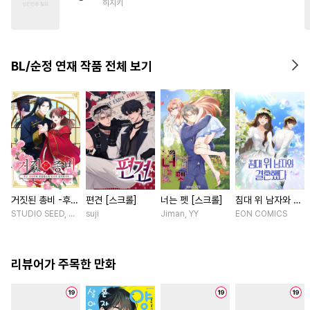
히지키
#
삼각관계
#
옴니버스
#
변태
#
첫경험
#
사제관계
#
강수
#
굴림수
#
까칠공
BL/순정 연재 작품 전체 보기
#
능글공
#
동양풍
#
순진수
거짓된 총비 -후궁
편견 [스크롤]
너는 펫 [스크롤]
침대 위 남자와 결
경비대에 취업했는
혼했다 [스크롤]
STUDIO SEED, 우미노 마야 / 혼다 아마네
suji
Jiman, YY
EON COMICS
데 황제가 집착합
니다- [스크롤]
리뷰어가 주목한 만화