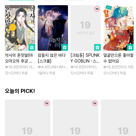
약사의 혼잣말(마
잠들지 않은 바다
[크림툰] SPUNK
얼굴만으론 좋아할
오마오의 후궁 수
[스크롤]
Y GOBLIN -스펑
수 없어요
수께끼 풀이수첩)
키 고블린- [스크
16.9만
쿠라타 미노지 / 휴우가 나츠
4.4만
JNH.WH Studio / Lasso
14.6만
이쿠야스
15.9만
안자이 카린
롤]
12시간마다 무료
1일마다 무료
12시간마다 무료
12시간마다 무료
오늘의 PICK!