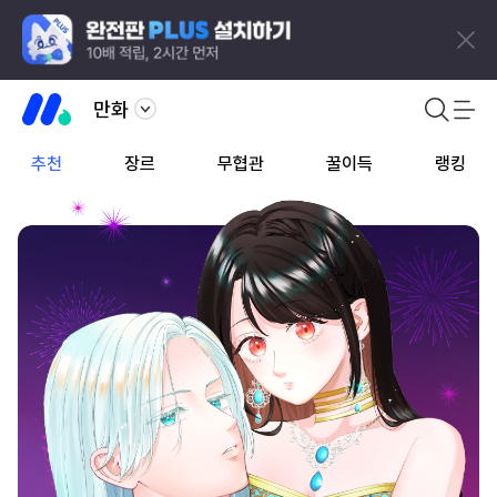
만화
추천
장르
무협관
꿀이득
랭킹