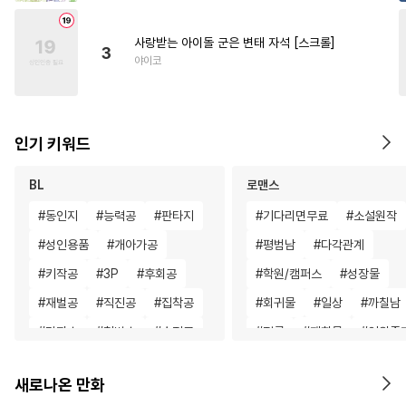
사랑받는 아이돌 군은 변태 자석 [스크롤]
3
야이코
인기 키워드
BL
로맨스
#
동인지
#
능력공
#
판타지
#
기다리면무료
#
소설원작
#
성인용품
#
개아가공
#
평범남
#
다각관계
#
키작공
#
3P
#
후회공
#
학원/캠퍼스
#
성장물
#
재벌공
#
직진공
#
집착공
#
회귀물
#
일상
#
까칠남
#
감자수
#
철벽수
#
순정공
#
절륜
#
재회물
#
인외존
#
초능력
#
개그/코믹
#
연애/결혼
#
나이차커플
새로나온 만화
#
존댓말공
#
드라마
#
개그/코믹
#
짝사랑
#
동