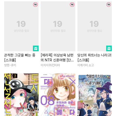
#
단정수
#
수한정다정공
#
배틀연애
#
이세계물
#
첫사랑
#
유혹
#
육아물
#
친구
#
연애/결혼
#
다정
#
잔망수
#
난폭공
#
다정수
#
계략남
#
서양풍
#
직진
#
츤데레수
#
역사/시대물
#
영혼바뀜
#
복수
#
할리
#
예민수
#
연상공
#
대물공
#
첫경험
#
직진남
#
짝사
#
달달물
#
상처공
#
죽음/살인
#
다정남
#
우
#
기억상실
#
부부
#
무심수
#
평범녀
#
친구>연인
끈적한 그곳을 빠는 중
[체리콕] 이상성욕 남편
당신의 파트너는 나라고!
[스크롤]
의 NTR 신혼여행 [단행
[스크롤]
#
재회물
#
이세계물
#
능욕
#
후회녀
#
상처녀
본]
밧텐-큐키
이치지쿠/칸타마
이케가미 쇼고
#
쓰레기공
#
힐링물
#
현대물
#
로맨스
#
직진
#
변태수
#
도망수
#
강공
#
절륜남
#
영상화
#
재벌
#
인싸공
#
BDSM
#
오피스물
#
계약관계
#
하드코어
#
모럴리스
#
복수물
#
애증관계
#
헌신수
#
혐관
#
피폐물
#
성장물
#
환생물
#
평범
#
츤데레공
#
주종관계
#
친구>연인
#
섹스파트너