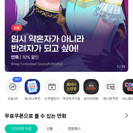
2
/
15
101
오늘UP
BL머니확인
신작캘린더
액션최저가딜
남자의만화
애니원작관
라노벨
무료쿠폰으로 볼 수 있는 만화
기다리면 무료
선물
점핑패스