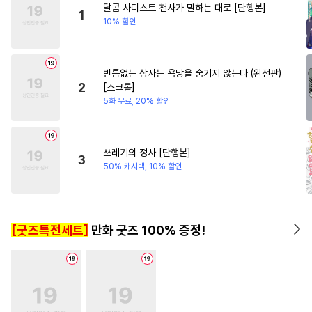
달콤 사디스트 천사가 말하는 대로 [단행본]
#
다각관계
#
계략수
1
10% 할인
#
얼빠수
#
평범공
#
광공
#
친구>연인
#
연상연하
빈틈없는 상사는 욕망을 숨기지 않는다 (완전판)
#
배틀연애
#
오해/착각
2
[스크롤]
#
만화단편
#
미인공
#
납치
5화 무료, 20% 할인
#
다공일수
#
웹툰단행본
#
안경수
#
적극수
쓰레기의 정사 [단행본]
3
#
무뚝뚝공
#
오메가버스
50% 캐시백, 10% 할인
#
절륜공
#
연하수
#
능글수
#
까칠수
#
또라이공
[굿즈특전세트]
만화 굿즈 100% 증정!
#
OO버스
#
냉혈공
#
장발
#
수인
#
대형견공
#
자낮수
#
병약수
#
일상
#
음험공
#
평범수
#
무심공