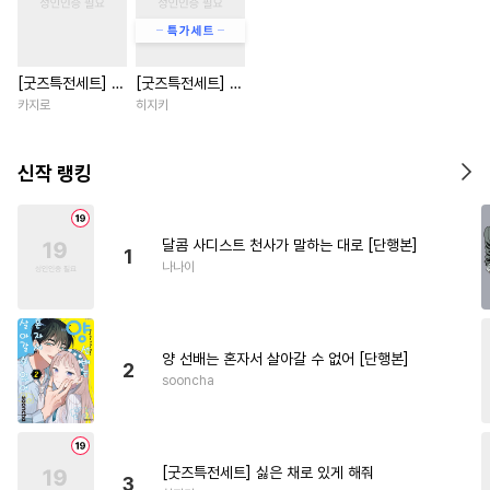
#
사랑꾼공
#
욕망수
#
벤츠공
#
원나잇
#
미남수
[굿즈특전세트] 강
[굿즈특전세트] 싫
#
동물
#
미남공
#
소심수
아지과 남자친구
은 채로 있게 해줘
카지로
히지키
#
후방주의
#
서양풍
외전
#
연하공
#
선후배
#
페티쉬
신작 랭킹
#
연예계
#
명랑수
#
침착수
#
쓰레기수
#
미인수
달콤 사디스트 천사가 말하는 대로 [단행본]
1
#
계약관계
#
능력수
나나이
#
동정공
#
SM
#
짝사랑
#
애증관계
#
동거
#
집착수
양 선배는 혼자서 살아갈 수 없어 [단행본]
#
장발공
#
능욕
2
sooncha
#
나이차커플
#
동정수
#
순정수
#
문란공
#
질투
#
능욕공
#
헌신공
[굿즈특전세트] 싫은 채로 있게 해줘
3