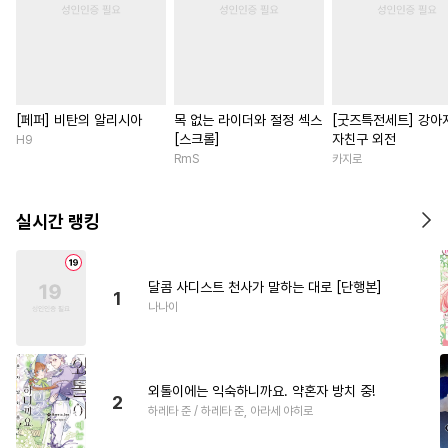
[페퍼] 비탄의 알리시아
목 없는 라이더와 절정 섹스
[굿즈특전세트] 강아
[스크롤]
자친구 외전
H9
RmS
카지로
실시간 랭킹
달콤 사디스트 천사가 말하는 대로 [단행본]
1
나나이
외톨이에는 익숙하니까요. 약혼자 방치 중!
2
하레타 준 / 하레타 준, 아라세 야히로