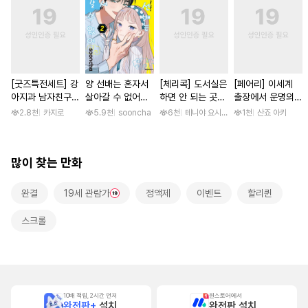
[굿즈특전세트] 강
양 선배는 혼자서
[체리콕] 도서실은
[페어리] 이세계
아지과 남자친구
살아갈 수 없어
하면 안 되는 곳
출장에서 운명의
외전
[단행본]
[단행본]
왕자와 만났습니다
2.8천
카지로
5.9천
sooncha
6천
테니야 요시와키
1천
산죠 아키
[단행본]
많이 찾는 만화
완결
19세 관람가
정액제
이벤트
할리퀸
스크롤
10배 적립, 2시간 먼저
원스토어에서
완전판+
설치
완전판 설치