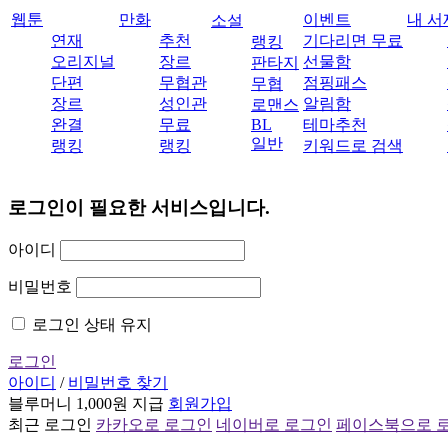
웹툰
만화
이벤트
내 서
소설
연재
추천
기다리면 무료
랭킹
오리지널
장르
선물함
판타지
단편
무협관
점핑패스
무협
장르
성인관
알림함
로맨스
완결
무료
BL
테마추천
일반
랭킹
랭킹
키워드로 검색
로그인이 필요한 서비스입니다.
아이디
비밀번호
로그인 상태 유지
로그인
아이디
/
비밀번호 찾기
블루머니 1,000원 지급
회원가입
최근 로그인
카카오로 로그인
네이버로 로그인
페이스북으로 