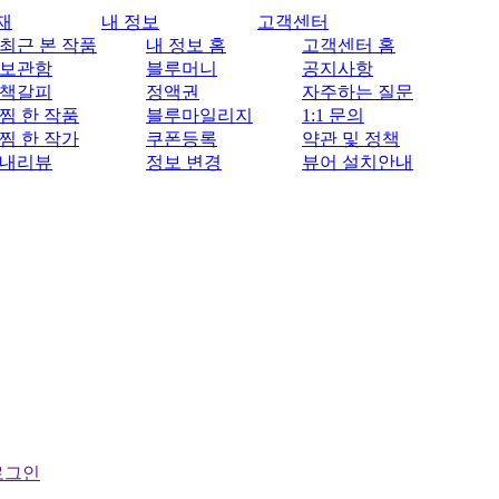
재
내 정보
고객센터
최근 본 작품
내 정보 홈
고객센터 홈
보관함
블루머니
공지사항
책갈피
정액권
자주하는 질문
찜 한 작품
블루마일리지
1:1 문의
찜 한 작가
쿠폰등록
약관 및 정책
내리뷰
정보 변경
뷰어 설치안내
로그인