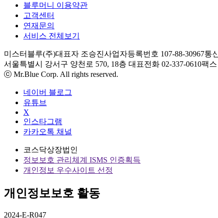
블루머니 이용약관
고객센터
연재문의
서비스 전체보기
미스터블루(주)
대표자 조승진
사업자등록번호 107-88-30967
통신
서울특별시 강서구 양천로 570, 18층
대표전화 02-337-0610
팩스 0
ⓒ Mr.Blue Corp. All rights reserved.
네이버 블로그
유튜브
X
인스타그램
카카오톡 채널
코스닥상장법인
정보보호 관리체계 ISMS 인증획득
개인정보 우수사이트 선정
개인정보보호 활동
2024-E-R047