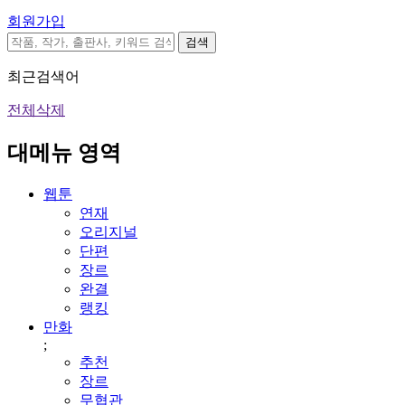
회원가입
검색
최근검색어
전체삭제
대메뉴 영역
웹툰
연재
오리지널
단편
장르
완결
랭킹
만화
;
추천
장르
무협관