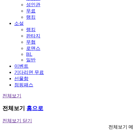
성인관
무료
랭킹
소설
랭킹
판타지
무협
로맨스
BL
일반
이벤트
기다리면 무료
선물함
점핑패스
전체보기
전체보기
홈으로
전체보기 닫기
전체보기 