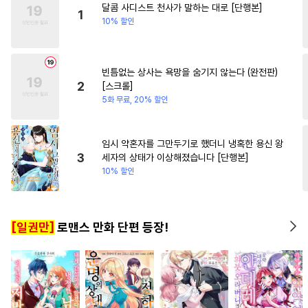
달콤 사디스트 천사가 말하는 대로 [단행본]
#
감금/강제
#
순진수
#
친구
#
섹스파트너
1
10% 할인
#
모럴리스
#
아방수
#
유혹수
#
강공
#
다각관계
빈틈없는 상사는 욕망을 숨기지 않는다 (완전판)
#
소심수
#
떡대공
2
[스크롤]
#
웹툰단행본
#
능력공
5화 무료, 20% 할인
#
개그/코믹
#
미남공
#
침착수
#
소설원작
임시 약혼자를 그만두기로 했더니 냉혹한 용신 왕
3
세자의 상태가 이상해졌습니다 [단행본]
#
헤테로공
#
능욕공
10% 할인
#
대물공
#
순정공
#
이세계물
#
욕망수
[일권만]
로맨스 만화 단편 등장!
#
능글공
#
리맨물
#
드라마
#
삼각관계
#
연하수
#
벤츠공
#
서양풍
#
장발
#
일상
#
후회수
#
상처수