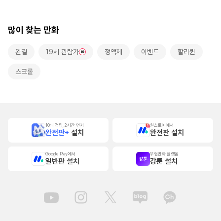
랑받고 있습니다~
[스크롤]
많이 찾는 만화
완결
19세 관람가
정액제
이벤트
할리퀸
스크롤
10배 적립, 2시간 먼저
원스토어에서
완전판+
설치
완전판 설치
Google Play에서
무협만화 플랫폼
일반판 설치
강툰 설치