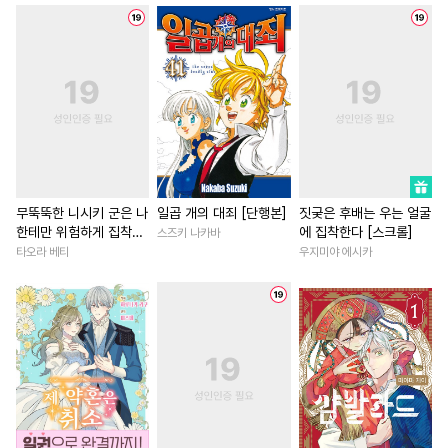
#
첫사랑
#
하드코어
#
연하남
#
상처녀
#
집착수
#
무심수
#
강수
#
죽음/살인
#
첫사랑
#
츤데레수
#
계략수
#
개그/코믹
#
로맨스
#
부
#
수한정다정공
#
동거
#
육아물
#
절륜
#
삼각관
#
BDSM
#
개아가공
#
계략남
#
일상
#
조신남
#
짝사랑
#
SM
#
만화단편
#
오피스물
#
영상화
#
복
#
미인공
#
조폭공
#
3P
#
동거
#
복수물
#
현대물
무뚝뚝한 니시키 군은 나
일곱 개의 대죄 [단행본]
짓궂은 후배는 우는 얼굴
한테만 위험하게 집착
에 집착한다 [스크롤]
스즈키 나카바
#
적극수
#
부부
#
조교
#
성장물
#
동양풍
[단행본]
타오라 베티
우지미야 에시카
#
성인용품
#
사제관계
#
친구>연인
#
회귀물
#
동정공
#
피폐물
#
집착공
#
능글남
#
서양풍
#
헌신수
#
OO버스
#
학원/캠퍼스
#
성장물
#
굴림수
#
촉수
#
선후배
#
연상연하
#
철벽남
#
능글수
#
능욕수
#
미남수
#
친구>연인
#
소설원작
#
현대물
#
사랑꾼공
#
애증관계
#
재벌남