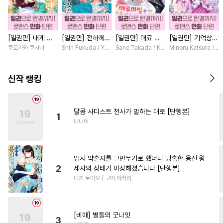
#
문란수
#
변태수
#
순정수
#
문란공
#
평범수
#
힐링물
[일권만] 내게 간
[일권만] 전하께서
[일권만] 매료 마
[일권만] 기억상실
#
판타지
#
직진공
#
다정수
섭하지 않겠다던
는 오늘도 운명의
법에 걸린 척했더
악역 영애는 공략
쿠로카와 쿠사비
Shin Fukuda / Yoko Kurosu
Sane Takada / Koki Fuyutsuki
Minoru Katsura / M
#
동물
#
군림수
#
질투
냉정한 남편이 어
상대를 찾으신 모
니 냉담했던 약혼
대상인 얀데레 의
째선지 저만 바라
양이네요 (웃음)
자가 맹목적인 사
붓 오라버니에게서
#
안경수
#
난폭공
#
재벌공
봅니다 [단행본]
[단행본]
랑꾼이 되었습니다
도망칠 수가 없다
신작 랭킹
[단행본]
[단행본]
#
후방주의
#
원나잇
#
대형견공
#
페티쉬
달콤 사디스트 천사가 말하는 대로 [단행본]
1
#
얼빠수
#
인외존재
나나이
#
짝사랑공
#
귀염수
#
인싸공
#
첫경험
#
능력수
임시 약혼자를 그만두기로 했더니 냉혹한 용신 왕
#
도망수
#
초딩공
2
세자의 상태가 이상해졌습니다 [단행본]
나기 토미오 / 고마 아카리
#
계약관계
#
민감수
#
변태
#
연상연하
#
유혹
#
변태공
#
평범공
#
연예계
#
육아물
[비애] 별들의 굿나잇
3