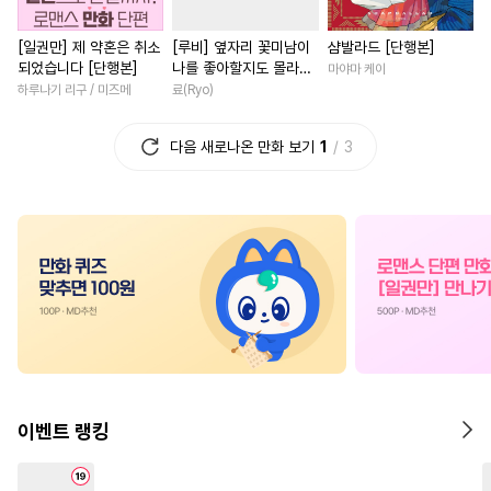
#
동양풍
#
광공
#
영혼바뀜
#
학원/캠퍼스
[일권만] 제 약혼은 취소
[루비] 옆자리 꽃미남이
샴발라드 [단행본]
#
오메가버스
#
혐관
#
까칠남
#
후회녀
#
고수
되었습니다 [단행본]
나를 좋아할지도 몰라
마야마 케이
#
까칠수
#
음험공
#
집착남
#
첫사랑
#
다정
[단행본]
하루나기 리구 / 미즈메
료(Ryo)
#
쓰레기공
#
애증관계
#
할리퀸
#
로맨스
다음 새로나온 만화 보기
1
3
#
임신수
#
자낮수
#
다각관계
#
다정남
#
다공일수
#
기억상실
#
절륜남
#
후회남
#
게임
#
수인수
#
고수위
#
능력녀
#
선후배
#
첫경
#
오해/착각
#
배틀연애
#
배틀연애
#
평범남
#
소
#
쓰레기수
#
냉혈공
#
드라마
#
짝사랑
#
연예
#
학원/캠퍼스
#
예민수
#
현대물
#
계약관계
#
재회물
#
다정공
#
단정수
#
환생물
#
무심남
#
평범
#
수인
#
후회공
#
명문세가
#
일상
이벤트 랭킹
#
역사/시대물
#
가이드버스
#
연애/결혼
#
사제관계
#
감자수
#
동정수
#
명랑수
#
평범녀
#
나이차커플