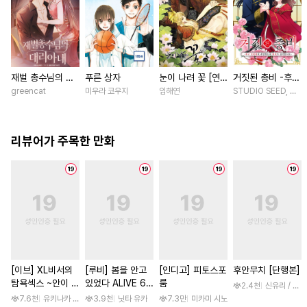
재벌 총수님의 대
푸른 상자
눈이 나려 꽃 [연
거짓된 총비 -후궁
리아내 [스크롤]
재]
경비대에 취업했는
greencat
미우라 코우지
임해연
STUDIO SEED, 우미
데 황제가 집착합
니다- [스크롤]
리뷰어가 주목한 만화
[이브] XL비서의
[루비] 봄을 안고
[인디고] 피토스포
후안무치 [단행본]
탐욕섹스 ~안이 흠
있었다 ALIVE 6
룸
2.4천
신유리 / 진
뻑 젖을 때까지 사
부
7.6천
유키나카 사쿠라노
3.9천
닛타 유카
7.3만
미카미 시노