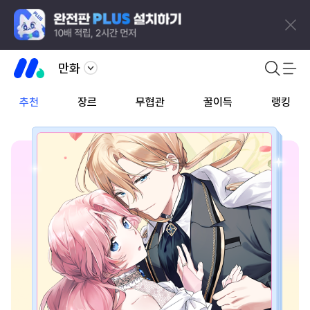
만화
추천
장르
무협관
꿀이득
랭킹