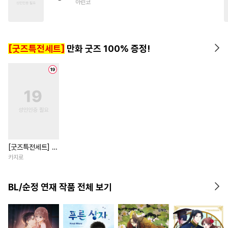
아린코
#
존댓말공
#
츤데레공
#
또라이공
#
회귀물
#
친구>연인
#
잔망수
[굿즈특전세트]
만화 굿즈 100% 증정!
#
능욕
#
떡대수
#
초능력
[굿즈특전세트] 강
아지과 남자친구
카지로
외전
BL/순정 연재 작품 전체 보기