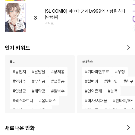
[SL COMIC] 야마다 군과 Lv999의 사랑을 하다
3
[단행본]
마시로
인기 키워드
BL
로맨스
#
동인지
#
달달물
#
상처공
#
기다리면무료
#
우정
#
연상수
#
무심공
#
절륜공
#
철벽녀
#
원나잇
#
친구
#
연상공
#
계략공
#
철벽수
#
인외존재
#
능욕
#
섹스파트너
#
옴니버스
#
역사/시대물
#
판타지/SF
#
까칠공
#
트라우마
#
힐링물
#
직진남
#
짝사
#
주종관계
#
헌신공
#
직진녀
#
연애/결혼
새로나온 만화
#
키작공
#
연하공
#
미인수
#
직진남
#
재회물
#
친구