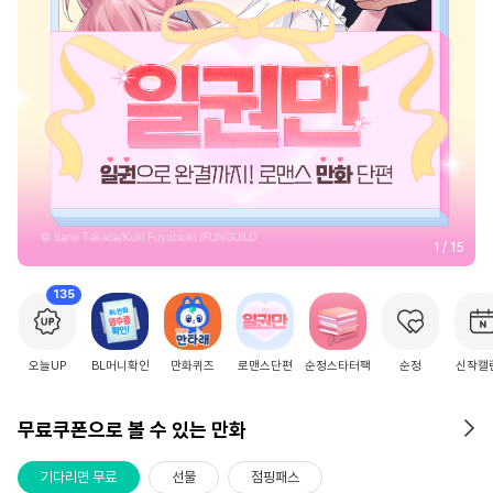
2
/
15
135
오늘UP
BL머니확인
만화퀴즈
로맨스단편
순정스타터팩
순정
신작캘
무료쿠폰으로 볼 수 있는 만화
기다리면 무료
선물
점핑패스