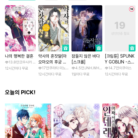
나의 행복한 결혼
약사의 혼잣말(마
잠들지 않은 바다
[크림툰] SPUNK
오마오의 후궁 수
[스크롤]
Y GOBLIN -스펑
13.8만
코우사카 리토 / 아기토기 아쿠미
수께끼 풀이수첩)
키 고블린- [스크
17만
쿠라타 미노지 / 휴우가 나츠
4.5만
JNH.WH Studio / Lasso
14.7만
이쿠야스
12시간마다 무료
롤]
12시간마다 무료
1일마다 무료
12시간마다 무료
오늘의 PICK!