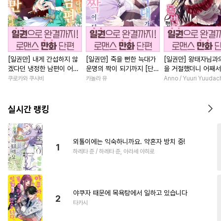
[일권만] 내게 간섭하지 않
[일권만] 죽을 뻔한 늑대가
[일권만] 왕태자님과
겠다던 냉정한 남편이 어째
운명의 짝이 되기까지 [단행
을 거절했더니 어째
선지 저만 바라봅니다 [단행
본]
얀데레로 돌변했습니다
쿠로카와 쿠사비
카놀라 유
Anno / Yuuri Yuudac
본]
행본]
실시간 랭킹
외톨이에는 익숙하니까요. 약혼자 방치 중!
1
하레타 준 / 하레타 준, 아라세 야히로
야쿠자 때문에 목욕탕에서 일하고 있습니다
2
타카시