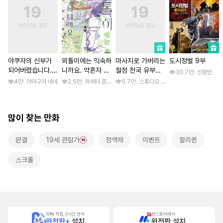
야쿠자의 신부가
외톨이에는 익숙하
마사지로 가버리는
도시정벌 9부
되어버렸습니다.
니까요. 약혼자 방
절정 천국 유부녀
30.7만
신형빈
[스크롤]
치 중! [단행본]
[스크롤]
4만
야마구치 네네
2.5만
하레타 준 / 하레타 준, 아라세 야히로
5.7만
스튜디오 후안
많이 찾는 만화
완결
19세 관람가
정액제
이벤트
할리퀸
스크롤
10배 적립, 2시간 먼저
원스토어에서
완전판+
설치
완전판 설치