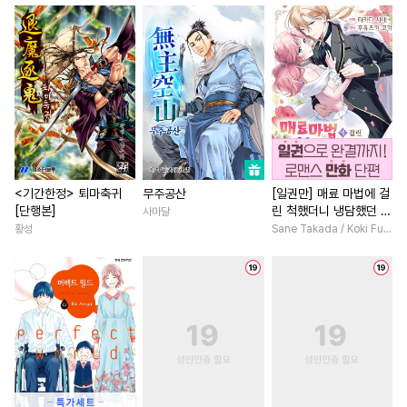
#
성인용품
#
웹툰단행본
#
섹스파트너
#
학원/캠퍼스
#
감금/강제
#
능욕수
#
고수위
#
배틀연애
#
오메가버스
#
순정수
#
첫사랑
#
학원/캠퍼스
#
서양풍
#
문란수
#
상처공
#
복수
#
선후배
#
드라마
#
무심수
#
군림수
#
임신수
#
재벌남
#
인외존재
#
변태
#
동거
#
예민수
#
친구>연인
#
게임
#
감자수
#
리맨물
#
재벌공
#
힐링물
#
능글남
#
평범
<기간한정> 퇴마축귀
무주공산
[일권만] 매료 마법에 걸
[단행본]
린 척했더니 냉담했던 약
사마달
#
변태공
#
츤데레수
#
연예계
#
동양풍
혼자가 맹목적인 사랑꾼
황성
Sane Takada / Koki Fuyutsuki
#
잔망수
#
도망수
#
초능력
#
역사/시대물
#
무심남
이 되었습니다 [단행본]
#
현대물
#
연하공
#
광공
#
연하남
#
이세계물
#
능욕
#
드라마
#
연상공
#
계약관계
#
직진녀
#
단정수
#
연예계
#
얼빠수
#
평범녀
#
절륜
#
연애/
#
후방주의
#
혐관
#
친구
#
오피스물
#
후회
#
트라우마
#
무심공
#
다정남
#
백합/GL