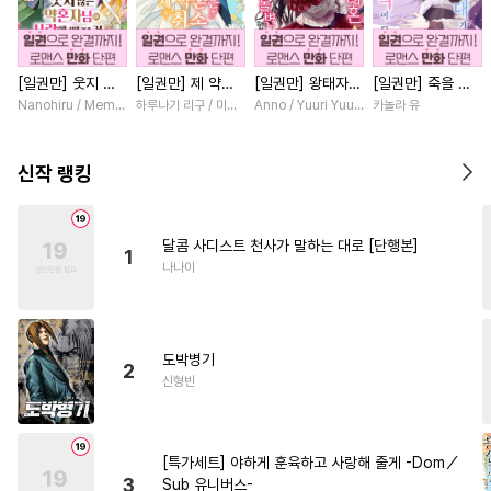
#
주종관계
#
다공일수
#
친구
#
페티쉬
#
계약관계
[일권만] 웃지 않
[일권만] 제 약혼
[일권만] 왕태자님
[일권만] 죽을 뻔
#
안경수
#
짝사랑공
#
SF
는 약혼자님이 사
은 취소되었습니다
과의 약혼을 거절
한 늑대가 운명의
Nanohiru / Memeko
하루나기 리구 / 미즈메
Anno / Yuuri Yuudachi
카놀라 유
#
조교
#
존댓말공
랑에 빠진 건 변장
[단행본]
했더니 어째서인지
짝이 되기까지 [단
한 저인 것 같습니
얀데레로 돌변했습
행본]
#
삼각관계
#
동정공
다 [단행본]
니다 [단행본]
신작 랭킹
#
첫경험
#
복수
#
연상연하
#
다각관계
#
일상
달콤 사디스트 천사가 말하는 대로 [단행본]
1
#
배틀연애
#
후회공
나나이
#
민감수
#
또라이공
#
달달물
#
절륜공
#
회귀물
도박병기
#
미남수
#
원나잇
#
유혹
2
신형빈
#
츤데레공
#
인외존재
#
짝사랑
#
까칠공
#
귀염수
[특가세트] 야하게 훈육하고 사랑해 줄게 -Dom／
#
집착공
#
미남공
#
미인공
3
Sub 유니버스-