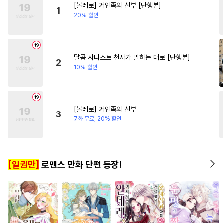
[볼레로] 거인족의 신부 [단행본]
#
선후배
#
욕망수
#
계략수
#
상처녀
#
친구
#
개그/
1
20% 할인
#
가이드버스
#
대형견공
#
능력녀
#
로맨스
#
육아
#
SM
#
능글수
#
개그/코믹
#
3P
#
대물공
#
능력수
달콤 사디스트 천사가 말하는 대로 [단행본]
2
10% 할인
#
재회물
#
힐링물
#
동양풍
#
직진공
#
개아가공
#
연상수
#
판타지
#
피폐물
[볼레로] 거인족의 신부
3
#
능욕공
#
강공
#
질투
7화 무료, 20% 할인
#
사랑꾼공
#
부부
#
침착수
#
명랑수
#
역사/시대물
[일권만]
로맨스 만화 단편 등장!
#
유사근친
#
시리어스
#
미인수
#
적극수
#
직진수
#
이세계물
#
굴림수
#
고수위
#
연애/결혼
#
강수