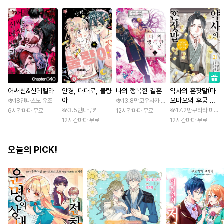
어쌔신&신데렐라
안경, 때때로, 불량
나의 행복한 결혼
약사의 혼잣말(마
아
오마오의 후궁 수
18만
나츠노 유조
13.8만
코우사카 리토 / 아기토기 아쿠미
수께끼 풀이수첩)
3.5만
나루키
17.2만
쿠라타 미노지 
6시간마다 무료
12시간마다 무료
12시간마다 무료
12시간마다 무료
오늘의 PICK!