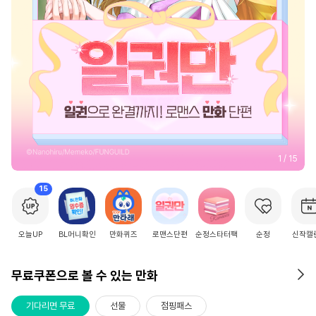
2
/
15
15
오늘UP
BL머니확인
만화퀴즈
로맨스단편
순정스타터팩
순정
신작캘
무료쿠폰으로 볼 수 있는 만화
기다리면 무료
선물
점핑패스