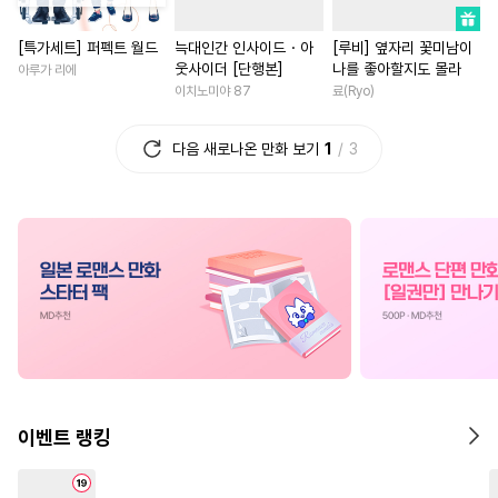
#
계략공
#
육아물
#
아방수
#
연상연하
#
현대물
[특가세트] 퍼펙트 월드
늑대인간 인사이드・아
[루비] 옆자리 꽃미남이
#
모럴리스
#
초딩공
#
짝사랑
#
소년
#
애증관
웃사이더 [단행본]
나를 좋아할지도 몰라
아루가 리에
#
섹스파트너
#
냉혈공
#
명문세가
#
후회녀
이치노미야 87
료(Ryo)
#
조폭공
#
기억상실
#
죽음/살인
#
계략남
다음 새로나온 만화 보기
1
3
#
연하수
#
동물
#
난폭공
#
초능력
#
복수물
#
회귀
#
헌신수
#
순진수
#
동정수
#
능욕
#
철벽남
#
직진남
#
BDSM
#
평범공
#
다정공
#
까칠남
#
삼각관계
#
장발
#
능력공
#
상처수
#
소설원작
#
재회물
#
쓰레기수
#
철벽수
#
다정남
#
첫경험
#
환생
#
하드코어
#
만화단편
#
로맨스
#
연애/결혼
#
자낮수
#
유혹수
#
변태수
#
집착남
#
동거
#
다각관
#
오해/착각
#
수인수
#
수인
#
우정
#
영상화
#
짝사랑
이벤트 랭킹
#
떡대공
#
순정공
#
소심수
#
현대물
#
직진남
#
돔섭버스
#
친구>연인
#
사제관계
#
서양풍