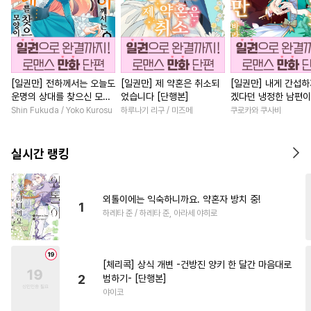
[일권만] 전하께서는 오늘도
[일권만] 제 약혼은 취소되
[일권만] 내게 간섭하
운명의 상대를 찾으신 모양
었습니다 [단행본]
겠다던 냉정한 남편이
이네요 (웃음) [단행본]
선지 저만 바라봅니다
Shin Fukuda / Yoko Kurosu
하루나기 리구 / 미즈메
쿠로카와 쿠사비
본]
실시간 랭킹
외톨이에는 익숙하니까요. 약혼자 방치 중!
1
하레타 준 / 하레타 준, 아라세 야히로
[체리콕] 상식 개변 -건방진 양키 한 달간 마음대로
2
범하기- [단행본]
야이코