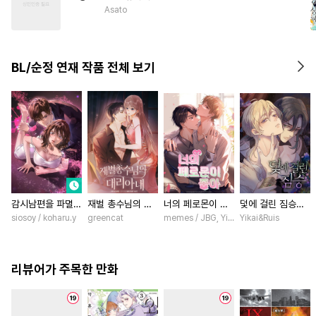
#
OO버스
#
학원/캠퍼스
Asato
BL/순정 연재 작품 전체 보기
감시남편을 파멸시
재벌 총수님의 대
너의 페로몬이 좋
덫에 걸린 짐승
킬 때까지 [스크
리아내 [스크롤]
아 [스크롤]
[스크롤]
siosoy / koharu.y
greencat
memes / JBG, Yinluxing
Yikai&Ruis
롤]
리뷰어가 주목한 만화