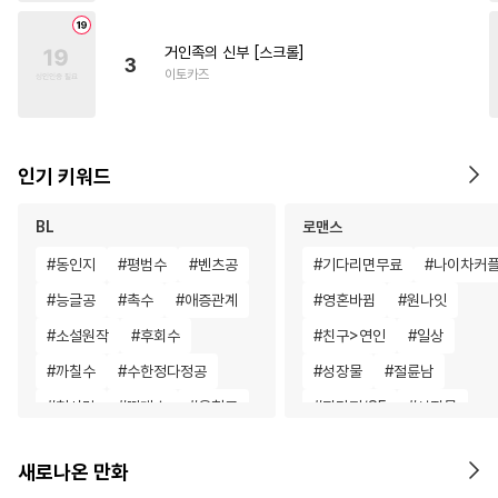
거인족의 신부 [스크롤]
3
이토카즈
인기 키워드
BL
로맨스
#
동인지
#
평범수
#
벤츠공
#
기다리면무료
#
나이차커
#
능글공
#
촉수
#
애증관계
#
영혼바뀜
#
원나잇
#
소설원작
#
후회수
#
친구>연인
#
일상
#
까칠수
#
수한정다정공
#
성장물
#
절륜남
#
첫사랑
#
떡대수
#
음험공
#
판타지/SF
#
성장물
#
키작공
#
다정수
#
일상
#
부부
#
차원이동
새로나온 만화
#
헤테로공
#
사제관계
#
철벽녀
#
첫사랑