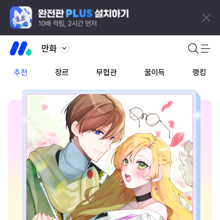
만화
추천
장르
무협관
꿀이득
랭킹