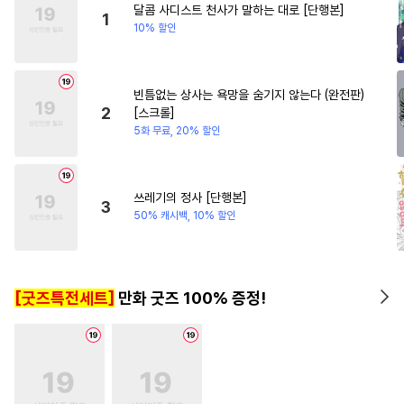
달콤 사디스트 천사가 말하는 대로 [단행본]
#
나이차커플
#
현대물
#
영혼바뀜
1
10% 할인
#
굴림수
#
연상공
#
집착수
#
사랑꾼공
#
미인수
빈틈없는 상사는 욕망을 숨기지 않는다 (완전판)
#
임신수
#
선후배
#
음험공
2
[스크롤]
#
유혹
#
다각관계
#
원나잇
5화 무료, 20% 할인
#
웹툰단행본
#
고수위
#
연하공
#
질투
#
장발공
쓰레기의 정사 [단행본]
3
#
동정수
#
동거
#
자낮수
50% 캐시백, 10% 할인
#
가이드버스
#
벤츠공
#
예민수
#
까칠수
#
문란수
[굿즈특전세트]
만화 굿즈 100% 증정!
#
섹스파트너
#
강공
#
오메가버스
#
모럴리스
#
재벌공
#
이세계물
#
오해/착각
#
아방수