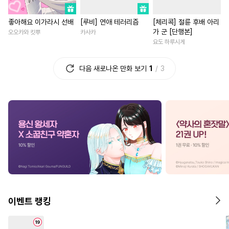
#
피폐물
#
단정수
#
소심수
#
부부
#
일상
#
평범남
좋아해요 이가라시 선배
[루비] 연애 테러리즘
[체리콕] 절륜 후배 아리
#
육아물
#
존댓말공
#
직진남
#
조신남
#
집착
가 군 [단행본]
오오카와 킷뿌
카사카
#
연상수
#
페티쉬
#
적극수
#
복수
#
할리퀸
요도 하루시게
#
연하수
#
OO버스
#
광공
#
친구>연인
#
다각관계
다음 새로나온 만화 보기
1
3
#
병약수
#
쓰레기수
#
절륜남
#
까칠남
#
게임
#
배틀연애
#
초딩공
#
SM
#
절륜
#
섹스파트너
#
능글공
#
명랑수
#
절륜공
#
연하남
#
연상연하
#
계략수
#
키작공
#
다정공
#
짝사랑
#
친구
#
계약관
#
짝사랑공
#
촉수
#
능욕공
#
삼각관계
#
직진녀
#
하드코어
#
쓰레기공
#
계략남
#
철벽녀
#
고수
#
개아가공
#
다공일수
#
후회녀
#
죽음/살인
#
초능력
#
리맨물
#
능력공
#
첫사랑
#
성장물
이벤트 랭킹
#
까칠공
#
인싸공
#
능욕
#
역사/시대물
#
육아물
#
재회물
#
혐관
#
첫경험
#
성장물
#
평범녀