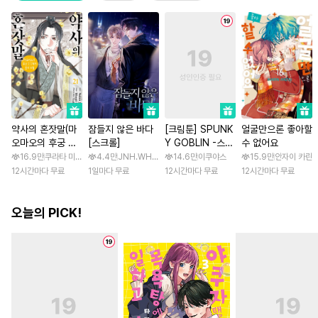
약사의 혼잣말(마
잠들지 않은 바다
[크림툰] SPUNK
얼굴만으론 좋아할
오마오의 후궁 수
[스크롤]
Y GOBLIN -스펑
수 없어요
수께끼 풀이수첩)
키 고블린- [스크
16.9만
쿠라타 미노지 / 휴우가 나츠
4.4만
JNH.WH Studio / Lasso
14.6만
이쿠야스
15.9만
안자이 카린
롤]
12시간마다 무료
1일마다 무료
12시간마다 무료
12시간마다 무료
오늘의 PICK!