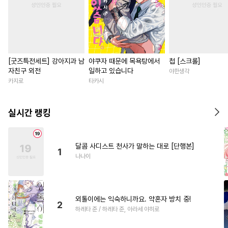
[굿즈특전세트] 강아지과 남
야쿠자 때문에 목욕탕에서
첩 [스크롤]
자친구 외전
일하고 있습니다
야한생각
카지로
타카시
실시간 랭킹
달콤 사디스트 천사가 말하는 대로 [단행본]
1
나나이
외톨이에는 익숙하니까요. 약혼자 방치 중!
2
하레타 준 / 하레타 준, 아라세 야히로