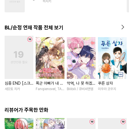
히지키
#
평범공
#
판타지
#
순정공
#
드라마
#
짝사랑
#
기억상실
#
능글수
BL/순정 연재 작품 전체 보기
#
헤테로공
#
달달물
#
복수
#
후회수
심중 END [스크
폭군 아빠가 내 생
악역, 나 못 하겠어
푸른 상자
롤]
각대로 움직여요
[스크롤]
세모토 치카
Fanqienovel, TAG.U / Fuyuaner
Bilibili / 큐비씨엔엠
미우라 코우지
[스크롤]
리뷰어가 주목한 만화