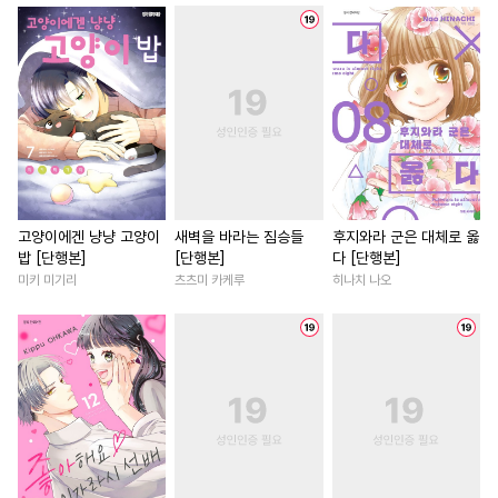
#
소설원작
#
첫사랑
#
판타지/SF
#
애증관계
#
무심수
#
대형견공
#
상처녀
#
선후배
#
능욕
#
문란공
#
귀염수
#
직진공
#
연애/결혼
#
배틀연애
#
친구
#
순정수
#
욕망수
#
로맨스
#
원나잇
#
현대
#
침착수
#
철벽수
#
무심공
#
첫경험
#
동양풍
#
드라
#
미인공
#
동정공
#
다정남
#
회귀물
#
사제관계
#
삼각관계
#
소설원작
#
이세계물
고양이에겐 냥냥 고양이
새벽을 바라는 짐승들
후지와라 군은 대체로 옳
밥 [단행본]
[단행본]
다 [단행본]
#
계약관계
#
성인용품
#
인외존재
#
서양풍
미키 미기리
츠츠미 카케루
히나치 나오
#
잔망수
#
변태수
#
첫사랑
#
짝사랑
#
우정
#
역사/시대물
#
수인
#
로맨스
#
오피스물
#
난폭공
#
3P
#
동물
#
나이차커플
#
평범녀
#
납치
#
민감수
#
츤데레수
#
환생물
#
능력녀
#
다정
#
유혹수
#
친구>연인
#
동거
#
철벽남
#
직진남
#
능력수
#
변태공
#
군림수
#
차원이동물
#
힐링물