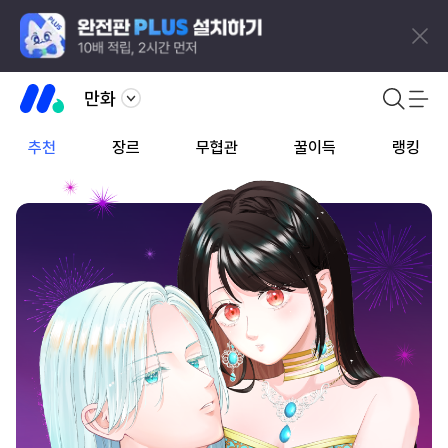
만화
추천
장르
무협관
꿀이득
랭킹