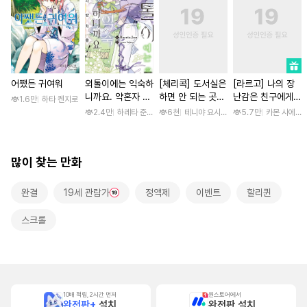
어쨌든 귀여워
외톨이에는 익숙하
[체리콕] 도서실은
[라르고] 나의 장
니까요. 약혼자 방
하면 안 되는 곳
난감은 친구에게
1.6만
하타 켄지로
치 중! [단행본]
[단행본]
이어져 있어 [스크
2.4만
하레타 준 / 하레타 준, 아라세 야히로
6천
테니야 요시와키
5.7만
카몬 사에코
롤]
많이 찾는 만화
완결
19세 관람가
정액제
이벤트
할리퀸
스크롤
10배 적립, 2시간 먼저
원스토어에서
완전판+
설치
완전판 설치