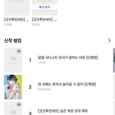
#
동양풍
#
얼빠수
#
장발
#
후방주의
#
변태
[굿즈특전세트] 강
[굿즈특전세트] 싫
#
트라우마
#
다정수
아지과 남자친구
은 채로 있게 해줘
카지로
히지키
#
계략공
#
냉혈공
#
집착공
외전
#
감금/강제
#
수한정다정공
신작 랭킹
#
옴니버스
#
주종관계
#
미남수
#
학원/캠퍼스
달콤 사디스트 천사가 말하는 대로 [단행본]
1
#
부부
#
감자수
#
대물공
나나이
#
헌신공
#
상처공
#
떡대공
#
떡대수
#
일상
#
만화단편
양 선배는 혼자서 살아갈 수 없어 [단행본]
#
또라이공
#
애증관계
2
sooncha
#
후회공
#
순진수
#
무뚝뚝공
#
연예계
#
능욕수
#
BDSM
#
서양풍
[굿즈특전세트] 싫은 채로 있게 해줘
3