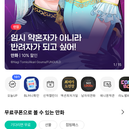
2
/
15
101
오늘UP
BL머니확인
신작캘린더
액션최저가딜
남자의만화
애니원작관
라노벨
무료쿠폰으로 볼 수 있는 만화
기다리면 무료
선물
점핑패스