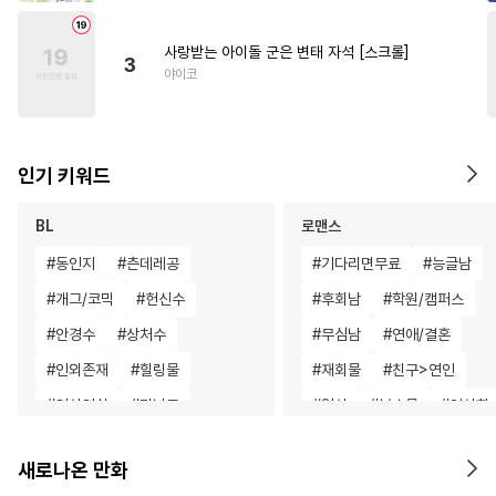
사랑받는 아이돌 군은 변태 자석 [스크롤]
3
야이코
인기 키워드
BL
로맨스
#
동인지
#
츤데레공
#
기다리면무료
#
능글남
#
개그/코믹
#
헌신수
#
후회남
#
학원/캠퍼스
#
안경수
#
상처수
#
무심남
#
연애/결혼
#
인외존재
#
힐링물
#
재회물
#
친구>연인
#
연상연하
#
미남공
#
일상
#
복수물
#
영상화
#
평범수
#
도망수
#
수인수
#
재벌남
#
친구
#
개그/
새로나온 만화
#
조폭공
#
강수
#
조교
#
현대물
#
학원/캠퍼스