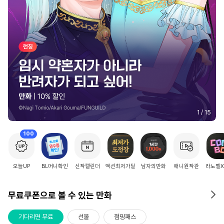
2
/
15
100
오늘UP
BL머니확인
신작캘린더
액션최저가딜
남자의만화
애니원작관
라노벨
무료쿠폰으로 볼 수 있는 만화
기다리면 무료
선물
점핑패스