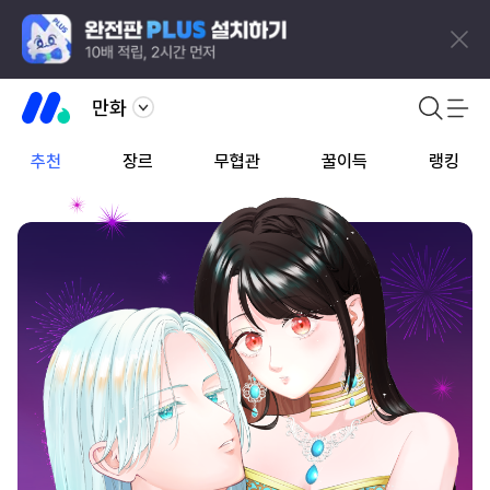
만화
추천
장르
무협관
꿀이득
랭킹