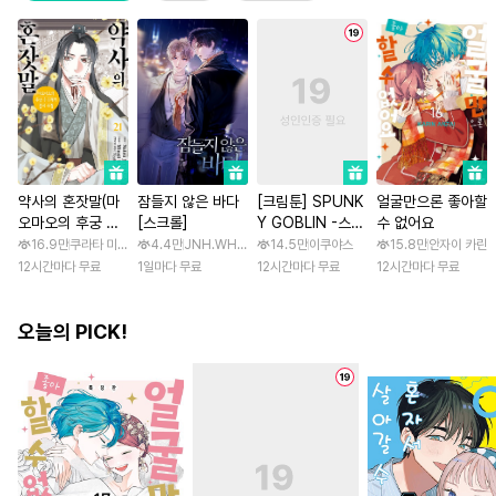
약사의 혼잣말(마
잠들지 않은 바다
[크림툰] SPUNK
얼굴만으론 좋아할
오마오의 후궁 수
[스크롤]
Y GOBLIN -스펑
수 없어요
수께끼 풀이수첩)
키 고블린- [스크
16.9만
쿠라타 미노지 / 휴우가 나츠
4.4만
JNH.WH Studio / Lasso
14.5만
이쿠야스
15.8만
안자이 카린
롤]
12시간마다 무료
1일마다 무료
12시간마다 무료
12시간마다 무료
오늘의 PICK!