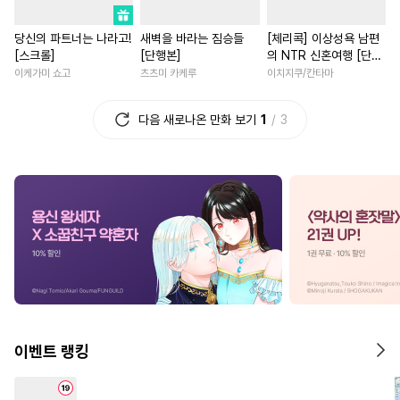
#
인싸공
#
능욕수
#
고수위
#
일상
#
재회물
당신의 파트너는 나라고!
새벽을 바라는 짐승들
[체리콕] 이상성욕 남편
#
쓰레기공
#
개아가공
#
절륜남
#
동양풍
#
직진
[스크롤]
[단행본]
의 NTR 신혼여행 [단행
#
안경수
#
오메가버스
#
애증관계
#
힐링물
본]
이케가미 쇼고
츠츠미 카케루
이치지쿠/칸타마
#
섹스파트너
#
유혹
#
로맨스
#
개그/코믹
다음 새로나온 만화 보기
1
3
#
민감수
#
조폭공
#
침착수
#
평범남
#
연애/결혼
#
헌신수
#
친구
#
임신수
#
로맨스
#
삼각관계
#
질투
#
헌신공
#
순정수
#
성장물
#
짝사랑
#
계략
#
동물
#
평범공
#
육아물
#
첫경험
#
짝사랑
#
복수
#
서양풍
#
하드코어
#
조교
#
능력녀
#
후회남
#
능글
#
감금/강제
#
자낮수
#
계약관계
#
현대물
#
연하공
#
대형견공
#
육아물
#
연상연하
#
냉혈공
#
트라우마
#
나이차커플
#
부부
이벤트 랭킹
#
능욕공
#
만화단편
#
현대물
#
환생물
#
드라
#
짝사랑공
#
BDSM
#
원나잇
#
차원이동물