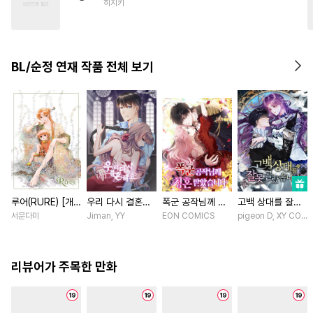
히지키
#
사제관계
#
까칠공
#
동양풍
#
삼각관계
#
떡대공
#
동정수
#
예민수
BL/순정 연재 작품 전체 보기
#
성인용품
#
기억상실
#
후회수
#
미남수
#
납치
#
문란공
#
얼빠수
#
초능력
#
계약관계
루어(RURE) [개
우리 다시 결혼해
폭군 공작님께 청
고백 상대를 잘못
정판] [연재]
요 [스크롤]
혼 받았습니다 [스
골랐습니다 [스크
서문다미
Jiman, YY
EON COMICS
pigeon D, XY COMIC
크롤]
롤]
리뷰어가 주목한 만화