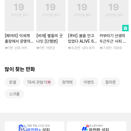
[페어리] 이세계
[비애] 별들의 굿
[루비] 봄을 안고
카부라기 선생의
출장에서 운명의
나잇 [단행본]
있었다 ALIVE 6
두근두근 사죄 방
왕자와 만났습니다
부
문 [스크롤]
1천
산죠 아키
1천
아린코
3.9천
닛타 유카
7.9만
지유유
[단행본]
많이 찾는 만화
완결
19세 관람가
정액제
이벤트
할리퀸
스크롤
10배 적립, 2시간 먼저
원스토어에서
완전판+
설치
완전판 설치