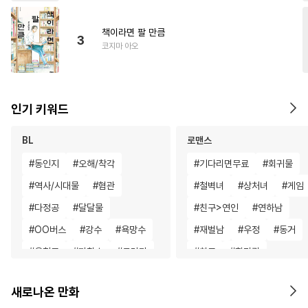
책이라면 팔 만큼
3
코지마 아오
인기 키워드
BL
로맨스
#
동인지
#
오해/착각
#
기다리면무료
#
회귀물
#
역사/시대물
#
혐관
#
철벽녀
#
상처녀
#
게임
#
다정공
#
달달물
#
친구>연인
#
연하남
#
OO버스
#
강수
#
욕망수
#
재벌남
#
우정
#
동거
#
음험공
#
까칠수
#
드라마
#
친구
#
할리퀸
#
다각관계
#
후방주의
#
친구>연인
#
다정남
새로나온 만화
#
모럴리스
#
고수위
#
동거
#
이세계물
#
역사/시대물