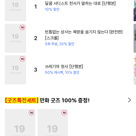
달콤 사디스트 천사가 말하는 대로 [단행본]
#
츤데레공
#
떡대수
#
SM
#
평범녀
1
10% 할인
#
병약수
#
장발
#
배틀연애
#
순진수
#
감자수
#
연상공
빈틈없는 상사는 욕망을 숨기지 않는다 (완전판)
#
단정수
#
문란수
#
소심수
2
[스크롤]
#
페티쉬
#
다공일수
#
촉수
5화 무료, 20% 할인
#
수인수
#
힐링물
#
미인공
#
귀염수
#
선후배
쓰레기의 정사 [단행본]
3
#
존댓말공
#
첫경험
#
광공
50% 캐시백, 10% 할인
#
절륜공
#
다정수
#
무뚝뚝공
#
굴림수
[굿즈특전세트]
만화 굿즈 100% 증정!
#
상처공
#
난폭공
#
개그/코믹
#
현대물
#
군림수
#
변태수
#
이세계물
#
후회공