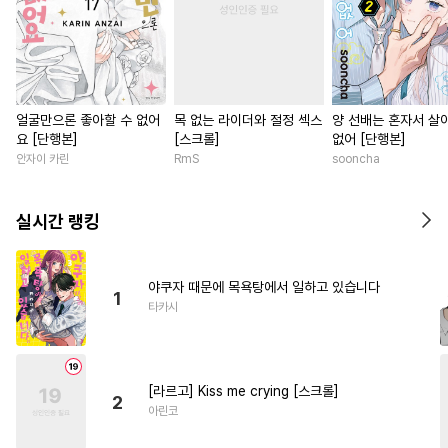
얼굴만으론 좋아할 수 없어
목 없는 라이더와 절정 섹스
양 선배는 혼자서 살
요 [단행본]
[스크롤]
없어 [단행본]
안자이 카린
RmS
sooncha
실시간 랭킹
야쿠자 때문에 목욕탕에서 일하고 있습니다
1
타카시
[라르고] Kiss me crying [스크롤]
2
아린코