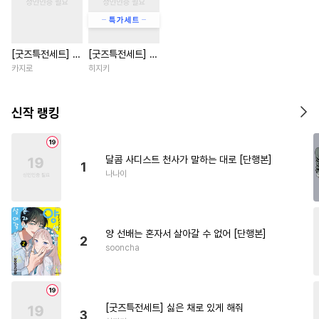
#
평범수
#
초딩공
#
옴니버스
#
웹툰단행본
[굿즈특전세트] 강
[굿즈특전세트] 싫
#
직진공
#
부부
#
계략공
아지과 남자친구
은 채로 있게 해줘
카지로
히지키
#
연예계
#
짝사랑
#
복수
외전
#
철벽수
#
동정공
#
수인
신작 랭킹
#
나이차커플
#
변태공
#
애증관계
#
리맨물
달콤 사디스트 천사가 말하는 대로 [단행본]
1
#
사랑꾼공
#
능욕
#
연상수
나나이
#
판타지
#
아방수
#
강공
#
순정공
#
능글공
양 선배는 혼자서 살아갈 수 없어 [단행본]
#
또라이공
#
재회물
2
sooncha
#
미인수
#
키작공
#
연상연하
#
주종관계
#
학원/캠퍼스
#
피폐물
[굿즈특전세트] 싫은 채로 있게 해줘
3