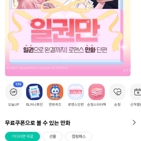
2
/
15
135
오늘UP
BL머니확인
만화퀴즈
로맨스단편
순정스타터팩
순정
신작캘
무료쿠폰으로 볼 수 있는 만화
기다리면 무료
선물
점핑패스