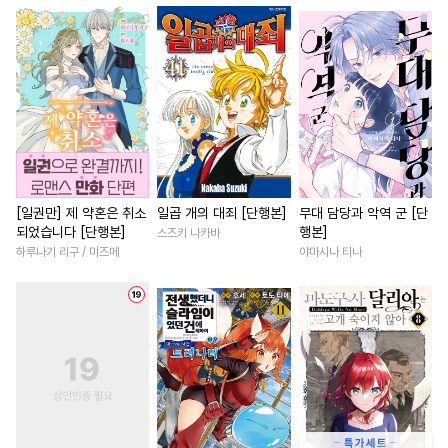
#
능글공
#
고수위
#
절륜
#
할리퀸
#
배틀연애
#
잔망수
#
나이차커플
#
애증관계
#
변태공
#
옴니버스
#
조교
#
로맨스
#
짝사랑
#
성장
#
까칠공
#
변태
#
미남수
#
계략남
#
재벌남
#
능력
#
상처공
#
페티쉬
#
철벽수
#
집착남
#
연하남
#
임신수
#
리맨물
#
다정수
#
죽음/살인
#
다정남
#
유혹
#
학원/캠퍼스
#
학원/캠퍼스
#
까칠남
[일권만] 제 약혼은 취소
일곱 개의 대죄 [단행본]
무대 담당과 악역 군 [단
되었습니다 [단행본]
행본]
스즈키 나카바
#
개아가공
#
다정공
#
철벽녀
#
게임
#
조신남
하루나기 리구 / 미즈메
야마시나 티나
#
능력수
#
인싸공
#
안경수
#
직진남
#
역사/시대물
#
미인공
#
동정수
#
직진녀
#
드라마
#
첫사
#
짝사랑공
#
오해/착각
#
능욕
#
섹스파트너
#
만화단편
#
원나잇
#
능글남
#
친구>연인
#
츤데레공
#
첫사랑
#
학원/캠퍼스
#
개그/코믹
#
자낮수
#
벤츠공
#
순정공
#
회귀물
#
삼각관계