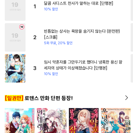
달콤 사디스트 천사가 말하는 대로 [단행본]
#
후방주의
#
능욕
#
미인수
#
복수
1
10% 할인
#
강공
#
예민수
#
초능력
#
혐관
#
BDSM
#
집착수
빈틈없는 상사는 욕망을 숨기지 않는다 (완전판)
#
기억상실
#
직진공
2
[스크롤]
#
떡대공
#
트라우마
5화 무료, 20% 할인
#
절륜공
#
강수
#
평범공
#
아방수
#
장발
#
소설원작
임시 약혼자를 그만두기로 했더니 냉혹한 용신 왕
3
세자의 상태가 이상해졌습니다 [단행본]
#
후회수
#
하드코어
#
질투
10% 할인
#
계략공
#
감자수
#
츤데레수
#
성인용품
[일권만]
로맨스 만화 단편 등장!
#
다공일수
#
연상수
#
섹스파트너
#
헌신공
#
주종관계
#
연상연하
#
대물공
#
3P
#
동거