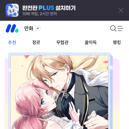
만화
추천
장르
무협관
꿀이득
랭킹