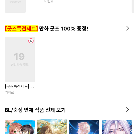
아린코
#
침착수
#
연예계
#
단정수
#
드라마
#
동양풍
#
수한정다정공
#
선후배
[굿즈특전세트]
만화 굿즈 100% 증정!
#
유혹수
[굿즈특전세트] 강
아지과 남자친구
카지로
외전
BL/순정 연재 작품 전체 보기