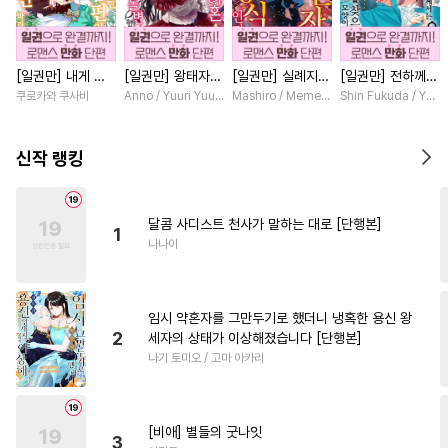
#
문란공
#
연하공
#
집착공
#
또라이공
#
평범수
[일권만] 내게 간
[일권만] 왕태자님
[일권만] 실례지만
[일권만] 전하께서
#
모럴리스
#
OO버스
섭하지 않겠다던
과의 약혼을 거절
약혼자님, 당신의
는 오늘도 운명의
쿠로카와 쿠사비
Anno / Yuuri Yuudachi
Mashiro / Memeko
Shin Fukuda / Yoko
#
음험공
#
개그/코믹
냉정한 남편이 어
했더니 어째서인지
눈은 장식인가요?
상대를 찾으신 모
째선지 저만 바라
얀데레로 돌변했습
[단행본]
양이네요 (웃음)
#
서양풍
#
난폭공
#
미남공
봅니다 [단행본]
니다 [단행본]
[단행본]
신작 랭킹
#
부부
#
다각관계
#
감금/강제
#
조폭공
달콤 사디스트 천사가 말하는 대로 [단행본]
1
#
후회공
#
수인수
#
연하수
나나이
#
순진수
#
동정공
#
오메가버스
#
육아물
임시 약혼자를 그만두기로 했더니 냉혹한 용신 왕
#
가이드버스
#
삼각관계
2
세자의 상태가 이상해졌습니다 [단행본]
나기 토미오 / 고마 아카리
#
도망수
#
웹툰단행본
#
달달물
#
촉수
#
첫경험
#
힐링물
#
쓰레기공
[비애] 별들의 굿나잇
3