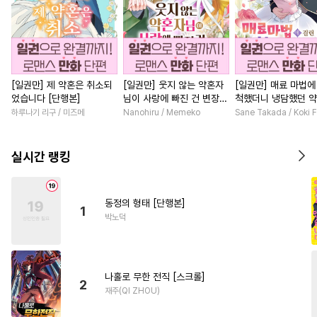
[일권만] 제 약혼은 취소되
[일권만] 웃지 않는 약혼자
[일권만] 매료 마법에
었습니다 [단행본]
님이 사랑에 빠진 건 변장한
척했더니 냉담했던 
저인 것 같습니다 [단행본]
가 맹목적인 사랑꾼이
하루나기 리구 / 미즈메
Nanohiru / Memeko
Sane Takada / Koki F
습니다 [단행본]
실시간 랭킹
동정의 형태 [단행본]
1
박노덕
나홀로 무한 전직 [스크롤]
2
재주(QI ZHOU)