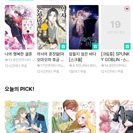
나의 행복한 결혼
약사의 혼잣말(마
잠들지 않은 바다
[크림툰] SPUNK
오마오의 후궁 수
[스크롤]
Y GOBLIN -스펑
13.8만
코우사카 리토 / 아기토기 아쿠미
수께끼 풀이수첩)
키 고블린- [스크
17만
쿠라타 미노지 / 휴우가 나츠
4.5만
JNH.WH Studio / Lasso
14.8만
이쿠야스
12시간마다 무료
롤]
12시간마다 무료
1일마다 무료
12시간마다 무료
오늘의 PICK!