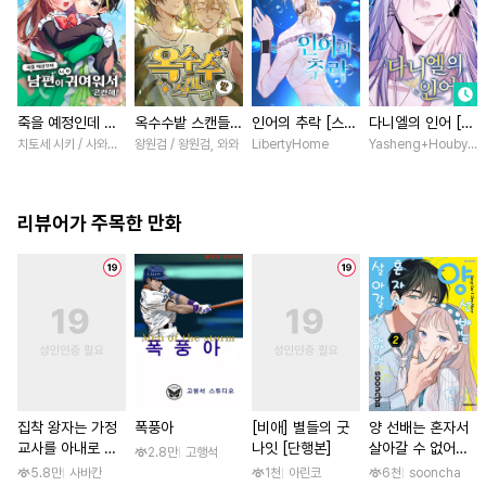
죽을 예정인데 남
옥수수밭 스캔들
인어의 추락 [스크
다니엘의 인어 [스
편이 너무 귀여워
[스크롤]
롤]
크롤]
치토세 시키 / 사와노 이즈미
왕원검 / 왕원검, 와와
LibertyHome
Yasheng+Houby/Yo
서 곤란해! [스크
롤]
리뷰어가 주목한 만화
집착 왕자는 가정
폭풍아
[비애] 별들의 굿
양 선배는 혼자서
교사를 아내로 맞
나잇 [단행본]
살아갈 수 없어
2.8만
고행석
이하고 싶다 [스크
[단행본]
5.8만
사바칸
1천
아린코
6천
sooncha