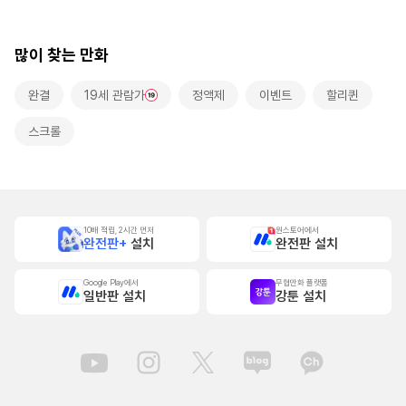
롤]
많이 찾는 만화
완결
19세 관람가
정액제
이벤트
할리퀸
스크롤
10배 적립, 2시간 먼저
원스토어에서
완전판+
설치
완전판 설치
Google Play에서
무협만화 플랫폼
일반판 설치
강툰 설치