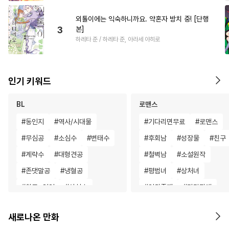
외톨이에는 익숙하니까요. 약혼자 방치 중! [단행
3
본]
하레타 준 / 하레타 준, 아라세 야히로
인기 키워드
BL
로맨스
#
동인지
#
역사/시대물
#
기다리면무료
#
로맨스
#
무심공
#
소심수
#
변태수
#
후회남
#
성장물
#
친구
#
계략수
#
대형견공
#
철벽남
#
소설원작
#
존댓말공
#
냉혈공
#
평범녀
#
상처녀
#
친구>연인
#
상처수
#
인외존재
#
다각관계
#
헤테로공
#
사제관계
#
선후배
#
첫경험
새로나온 만화
#
친구
#
얼빠수
#
애증관계
#
친구>연인
#
짝사랑