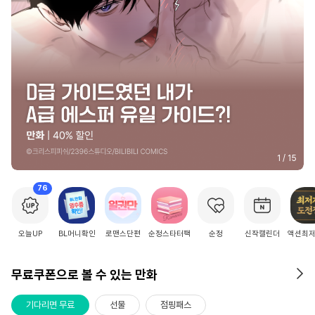
2
/
15
76
오늘UP
BL머니확인
로맨스단편
순정스타터팩
순정
신작캘린더
액션최
무료쿠폰으로 볼 수 있는 만화
기다리면 무료
선물
점핑패스