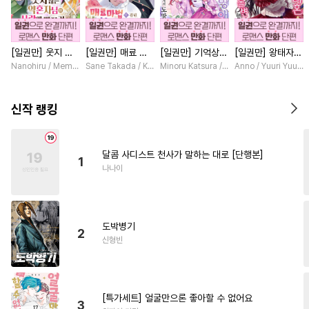
#
인외존재
#
얼빠수
#
유사근친
#
SM
[일권만] 웃지 않
[일권만] 매료 마
[일권만] 기억상실
[일권만] 왕태자님
#
웹툰단행본
#
욕망수
는 약혼자님이 사
법에 걸린 척했더
악역 영애는 공략
과의 약혼을 거절
Nanohiru / Memeko
Sane Takada / Koki Fuyutsuki
Minoru Katsura / Mizune
Anno / Yuuri Yuuda
#
변태공
#
동양풍
#
난폭공
랑에 빠진 건 변장
니 냉담했던 약혼
대상인 얀데레 의
했더니 어째서인지
한 저인 것 같습니
자가 맹목적인 사
붓 오라버니에게서
얀데레로 돌변했습
#
계략공
#
만화단편
다 [단행본]
랑꾼이 되었습니다
도망칠 수가 없다
니다 [단행본]
신작 랭킹
[단행본]
[단행본]
#
서양풍
#
집착공
#
육아물
#
개그/코믹
#
무심수
달콤 사디스트 천사가 말하는 대로 [단행본]
1
#
아방수
#
명랑수
#
페티쉬
나나이
#
후회공
#
키작공
#
학원/캠퍼스
#
떡대공
도박병기
#
SF
#
재회물
#
수인
2
신형빈
#
또라이공
#
능욕공
#
촉수
#
동정공
#
직진수
#
첫사랑
#
주종관계
#
돔섭버스
[특가세트] 얼굴만으론 좋아할 수 없어요
3