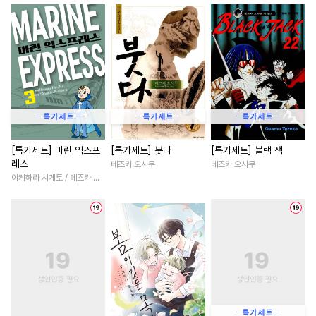
#
츤데레공
#
유혹
#
미인공
#
삼각관계
#
원나잇
#
피폐물
#
애증관계
#
사제관계
#
영혼바뀜
#
헤테로공
#
선후배
#
판타지/SF
#
능글남
#
적극수
#
평범수
#
연상연하
#
현대물
#
츤데레수
#
능력공
#
부부
#
상처녀
#
죽음/살인
#
상처수
#
원나잇
#
유혹수
#
후회녀
#
계약관계
#
친구>연인
#
시리어스
#
백합/GL
#
배틀연애
[특가세트] 마린 익스프
[특가세트] 붓다
[특가세트] 블랙 잭
레스
테즈카 오사무
테즈카 오사무
#
능력수
#
후회수
#
수인수
#
서양풍
#
기억상실
이케하라 시게토 / 테즈카 오사무
#
연하수
#
복수
#
절륜공
#
학원/캠퍼스
#
힐링물
#
능욕
#
오메가버스
#
조교
#
무심남
#
연예계
#
영상
#
다정공
#
힐링물
#
능욕수
#
연하남
#
회귀물
#
다정
#
순정공
#
초능력
#
군림수
#
능욕
#
로맨스
#
까칠남
#
후방주의
#
다각관계
#
친구>연인
#
친구>연인
#
존댓말공
#
성인용품
#
친구
#
평범녀
#
명문세