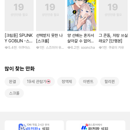
[크림툰] SPUNK
선택받지 못한 나
양 선배는 혼자서
그 콘돔, 저랑 쓰실
Y GOBLIN -스펑
[스크롤]
살아갈 수 없어
래요? [단행본]
키 고블린- [단행
[단행본]
5.4천
이쿠야스
1천
스즈미야 유니코 / 미도리 타카코
6.2천
sooncha
1천
쿠로이 카유
본]
많이 찾는 만화
완결
19세 관람가
정액제
이벤트
할리퀸
스크롤
10배 적립, 2시간 먼저
원스토어에서
완전판+
설치
완전판 설치