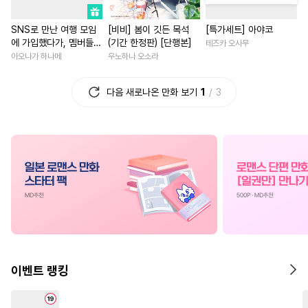
#
연상수
#
계약관계
#
로맨스
#
짝사랑
#
성장
SNS로 만난 여행 모임
[비비] 봄이 깃든 목석
[특가세트] 아야코
#
초딩공
#
도망수
#
순진수
#
능력녀
#
개그/코믹
에 가입했다가, 멤버들에
(기간 한정판) [단행본]
테즈카 오사무
#
현대물
#
리맨물
#
역키잡
#
역사/시대물
#
절륜
게 함락당해버렸습니다
아오나가 하나메
우노하나 오소라
[스크롤]
#
회귀물
#
변태
#
모럴리스
#
철벽남
#
나이차커플
다음 새로나온 만화 보기
1
3
#
연상공
#
이세계물
#
3P
#
재벌남
#
인외존재
#
트라우마
#
냉혈공
#
선후배
#
고수위
#
드라
#
까칠공
#
동정수
#
동거
#
학원/캠퍼스
#
수한정다정공
#
미인수
#
후회남
#
오피스물
#
배틀연애
#
안경수
#
첫사랑
#
평범녀
#
다정
#
소설원작
#
임신수
#
이세계물
#
육아물
#
대형견공
#
사제관계
#
소설원작
#
절륜남
#
판타지
#
동거
#
대물공
#
초능력
#
부부
#
게임
이벤트 랭킹
#
첫경험
#
민감수
#
질투
#
동양풍
#
계략남
#
재회
#
고수위
#
쓰레기수
#
차원이동물