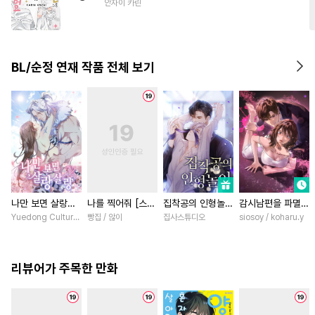
안자이 카린
#
능글공
#
강수
#
연상연하
BL/순정 연재 작품 전체 보기
나만 보면 살랑살
나를 찍어줘 [스크
집착공의 인형놀이
감시남편을 파멸시
랑 [스크롤]
롤]
[스크롤]
킬 때까지 [스크
Yuedong Culture / 백두몽
빵집 / 않이
집사스튜디오
siosoy / koharu.y
롤]
리뷰어가 주목한 만화