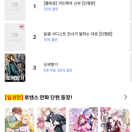
[볼레로] 거인족의 신부 [단행본]
#
소심수
#
기억상실
1
20% 할인
#
연하공
#
짝사랑
#
잔망수
#
변태수
#
달달물
#
삼각관계
#
벤츠공
달콤 사디스트 천사가 말하는 대로 [단행본]
2
10% 할인
#
감금/강제
#
친구
#
순정수
#
까칠수
#
떡대수
#
연애/결혼
#
굴림수
도박병기
3
#
짝사랑공
#
BDSM
#
장발
5권 무료, 50% 할인
#
헌신수
#
감자수
#
침착수
#
일상
#
강공
#
능글수
[일권만]
로맨스 만화 단편 등장!
#
다정수
#
예민수
#
광공
#
단정수
#
조폭공
#
오해/착각
#
가이드버스
#
연예계
#
섹스파트너