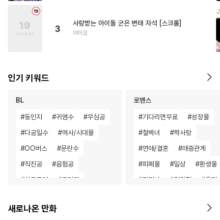
사랑받는 아이돌 군은 변태 자석 [스크롤]
3
야이코
인기 키워드
BL
로맨스
#
동인지
#
귀염수
#
무심공
#
기다리면무료
#
성장물
#
다공일수
#
역사/시대물
#
철벽녀
#
짝사랑
#
OO버스
#
문란수
#
연애/결혼
#
애증관계
#
직진공
#
음험공
#
피폐물
#
일상
#
환생물
#
하드코어
#
드라마
#
직진남
#
첫경험
#
우정
#
평범공
#
미남수
#
동물
#
집착남
#
친구
#
복수물
새로나온 만화
#
미남공
#
사랑꾼공
#
직진녀
#
섹스파트너