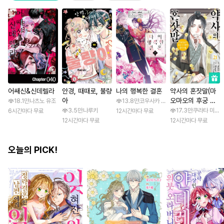
어쌔신&신데렐라
안경, 때때로, 불량
나의 행복한 결혼
약사의 혼잣말(마
아
오마오의 후궁 수
18.1만
나츠노 유조
13.8만
코우사카 리토 / 아기토기 아쿠미
수께끼 풀이수첩)
3.5만
나루키
17.3만
쿠라타 미노지
6시간마다 무료
12시간마다 무료
12시간마다 무료
12시간마다 무료
오늘의 PICK!