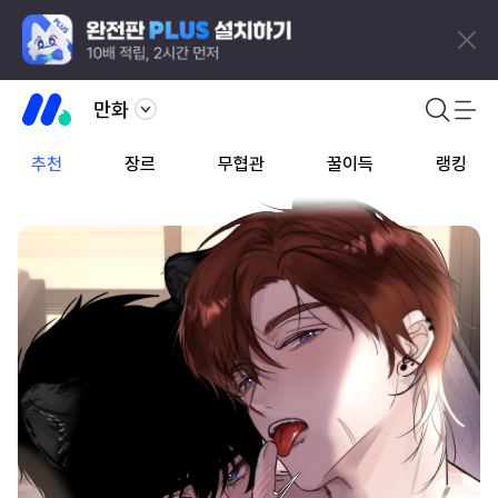
만화
추천
장르
무협관
꿀이득
랭킹