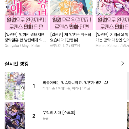
[일권만] 잊혀진 왕녀지만
[일권만] 제 약혼은 취소되
[일권만] 기억상실 악
정략결혼 한 남편에게 익애
었습니다 [단행본]
애는 공략 대상인 얀
받고 있습니다 [단행본]
붓 오라버니에게서 
Odayaka / Maya Koike
하루나기 리구 / 미즈메
Minoru Katsura / Mi
수가 없다 [단행본]
실시간 랭킹
외톨이에는 익숙하니까요. 약혼자 방치 중!
1
하레타 준 / 하레타 준, 아라세 야히로
무직의 시대 [스크롤]
2
유유