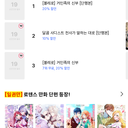
[볼레로] 거인족의 신부 [단행본]
#
동거
#
능욕
#
인외존재
#
학원/캠퍼스
#
성장물
1
20% 할인
#
돔섭버스
#
떡대공
#
절륜남
#
현대물
#
계략공
#
대형견공
#
개아가공
#
친구
#
복수
달콤 사디스트 천사가 말하는 대로 [단행본]
2
10% 할인
#
판타지
#
츤데레공
#
무심수
#
헌신수
#
철벽수
#
동정수
#
조교
#
존댓말공
[볼레로] 거인족의 신부
3
#
귀염수
#
평범수
#
직진수
7화 무료, 20% 할인
#
시리어스
#
현대물
#
유사근친
#
안경수
[일권만]
로맨스 만화 단편 등장!
#
연하수
#
기억상실
#
소설원작
#
주종관계
#
사제관계
#
오메가버스
#
서양풍
#
변태
#
대물공