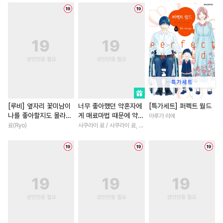
#
학원/캠퍼스
#
광공
#
게임
#
동양풍
#
절륜공
#
계약관계
#
나이차커플
#
평범녀
#
키작공
#
능욕공
#
임신수
#
후회남
#
백합/GL
#
이세계물
#
명랑수
#
첫사랑
#
연하남
#
환생
#
얼빠수
#
문란수
#
성장물
#
친구
#
연애/
#
츤데레수
#
재회물
#
까칠남
#
계약관계
#
트라우마
#
후회수
#
다정남
#
로맨스
#
철벽
[루비] 옆자리 꽃미남이
너무 좋아했던 약혼자에
[특가세트] 퍼펙트 월드
나를 좋아할지도 몰라
게 매료마법 때문에 약혼
아루가 리에
#
소심수
#
미인수
#
친구>연인
#
판타지/SF
[단행본]
파기당했습니다
료(Ryo)
사쿠라이 료 / 사쿠라이 료, 시이나 사에라
#
오해/착각
#
웹툰단행본
#
고수위
#
서양풍
#
능력공
#
삼각관계
#
SF
#
차원이동물
#
오피스물
#
순정공
#
난폭공
#
강공
#
다정남
#
섹스파트너
#
변태수
#
초딩공
#
장발
#
짝사랑
#
무심남
#
애증관계
#
직진공
#
사제관계
#
개그/코믹
#
도망수
#
동양풍
#
이세계물
#
부부
#
상처