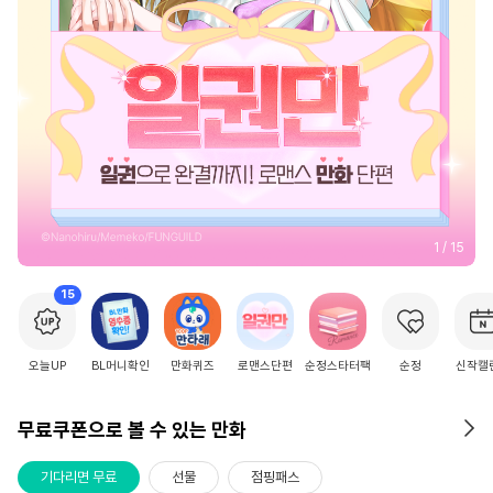
2
/
15
15
오늘UP
BL머니확인
만화퀴즈
로맨스단편
순정스타터팩
순정
신작캘
무료쿠폰으로 볼 수 있는 만화
기다리면 무료
선물
점핑패스