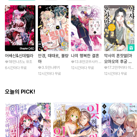
어쌔신&신데렐라
안경, 때때로, 불량
나의 행복한 결혼
약사의 혼잣말(마
아
오마오의 후궁 수
18만
나츠노 유조
13.8만
코우사카 리토 / 아기토기 아쿠미
수께끼 풀이수첩)
3.5만
나루키
17.2만
쿠라타 미노지 
6시간마다 무료
12시간마다 무료
12시간마다 무료
12시간마다 무료
오늘의 PICK!