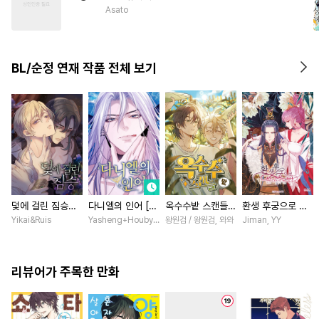
#
수한정다정공
#
굴림수
Asato
#
수인수
#
능글수
#
연하공
#
미인공
#
민감수
BL/순정 연재 작품 전체 보기
#
다각관계
#
BDSM
#
힐링물
#
군림수
덫에 걸린 짐승
다니엘의 인어 [스
옥수수밭 스캔들
환생 후궁으로 살
[스크롤]
크롤]
[스크롤]
아가는 법 [스크
Yikai&Ruis
Yasheng+Houby/YoudbG Studio
왕원검 / 왕원검, 와와
Jiman, YY
롤]
리뷰어가 주목한 만화