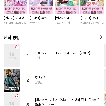
#
자낮수
#
미남공
#
유혹수
#
잔망수
#
동물
#
촉수
[일권만] 기억상실
[일권만] 죽을 뻔
[일권만] 내게 간
[일권만] 웃지 않
#
고수위
#
배틀연애
악역 영애는 공략
한 늑대가 운명의
섭하지 않겠다던
는 약혼자님이 사
Minoru Katsura / Mizune
카놀라 유
쿠로카와 쿠사비
Nanohiru / Memek
#
원나잇
#
초능력
#
드라마
대상인 얀데레 의
짝이 되기까지 [단
냉정한 남편이 어
랑에 빠진 건 변장
붓 오라버니에게서
행본]
째선지 저만 바라
한 저인 것 같습니
#
순정수
#
헤테로공
도망칠 수가 없다
봅니다 [단행본]
다 [단행본]
신작 랭킹
[단행본]
#
감금/강제
#
능력수
#
피폐물
#
OO버스
#
부부
달콤 사디스트 천사가 말하는 대로 [단행본]
1
#
페티쉬
#
적극수
나나이
#
후방주의
#
SM
#
첫사랑
#
단정수
#
변태공
#
연상수
도박병기
#
유혹
#
까칠공
#
모럴리스
2
신형빈
#
사랑꾼공
#
가이드버스
#
다정공
#
동정공
#
순진수
[특가세트] 야하게 훈육하고 사랑해 줄게 -Dom／
#
일상
#
다공일수
3
Sub 유니버스-