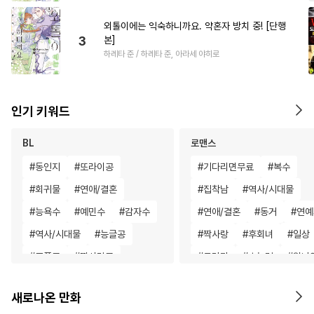
외톨이에는 익숙하니까요. 약혼자 방치 중! [단행
3
본]
하레타 준 / 하레타 준, 아라세 야히로
인기 키워드
BL
로맨스
#
동인지
#
또라이공
#
기다리면무료
#
복수
#
회귀물
#
연애/결혼
#
집착남
#
역사/시대물
#
능욕수
#
예민수
#
감자수
#
연애/결혼
#
동거
#
연예
#
역사/시대물
#
능글공
#
짝사랑
#
후회녀
#
일상
#
조폭공
#
짝사랑공
#
드라마
#
초능력
#
원나
#
계략수
#
무심공
#
까칠수
#
인외존재
#
친구
#
철벽
새로나온 만화
#
후회공
#
상처공
#
배틀연애
#
애증관계