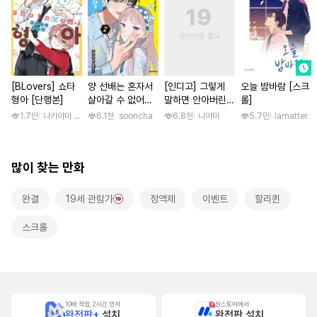
[BLovers] 쇼타
양 선배는 혼자서
[인디고] 그렇게
오늘 밤바람 [스크
형아 [단행본]
살아갈 수 없어
말하면 안아버린다
롤]
[단행본]
[단행본]
1.7만
나카야마 미유키
6.1천
sooncha
6.8천
니야마
5.7만
lamatter
많이 찾는 만화
완결
19세 관람가
정액제
이벤트
할리퀸
스크롤
10배 적립, 2시간 먼저
원스토어에서
완전판+
설치
완전판 설치