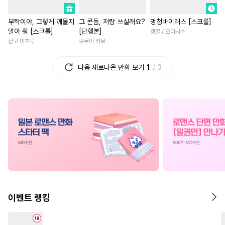
#
만화단편
#
3P
#
미남수
#
죽음/살인
#
직진남
부탁이야, 그렇게 깨물지
그 콘돔, 저랑 쓰실래요?
멍청바이러스 [스크롤]
#
첫경험
#
리맨물
#
벤츠공
#
로맨스
#
평범녀
말아 줘 [스크롤]
[단행본]
갱꿀 / 오아시수
#
짝사랑
#
다정수
#
아방수
#
학원/캠퍼스
#
직진남
산고 미츠루
쿠로이 카유
#
상처수
#
강수
#
재벌공
#
재벌남
#
첫사랑
#
복수
다음 새로나온 만화 보기
1
3
#
달달물
#
친구>연인
#
일상
#
현대물
#
우정
#
평범공
#
혐관
#
욕망수
#
영상화
#
힐링물
#
재회
#
질투
#
연상연하
#
능글남
#
친구>연인
#
하드코어
#
연상공
#
연상연하
#
다각관계
#
음험공
#
연예계
#
소설원작
#
직진녀
#
성인용품
#
집착공
#
회귀물
#
육아물
#
절륜
#
선후배
#
개그/코믹
#
삼각관계
#
계략남
#
소
#
냉혈공
#
육아물
#
선후배
#
영혼바뀜
이벤트 랭킹
#
쓰레기수
#
떡대수
#
수인
#
첫경험
#
명문세가
#
침착수
#
섹스파트너
#
능력녀
#
능욕