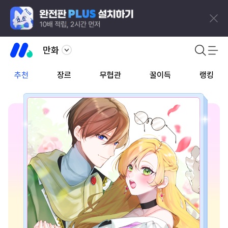
만화
추천
장르
무협관
꿀이득
랭킹