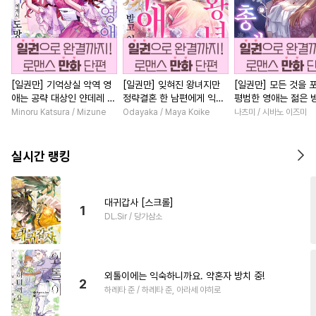
[일권만] 기억상실 악역 영
[일권만] 잊혀진 왕녀지만
[일권만] 모든 것을 
애는 공략 대상인 얀데레 의
정략결혼 한 남편에게 익애
평범한 영애는 젊은 
붓 오라버니에게서 도망칠
받고 있습니다 [단행본]
총애를 받는다 [단행
Minoru Katsura / Mizune
Odayaka / Maya Koike
나츠미 / 시바노 이즈미
수가 없다 [단행본]
실시간 랭킹
대귀갑사 [스크롤]
1
DL.Sir / 당가삼소
외톨이에는 익숙하니까요. 약혼자 방치 중!
2
하레타 준 / 하레타 준, 아라세 야히로