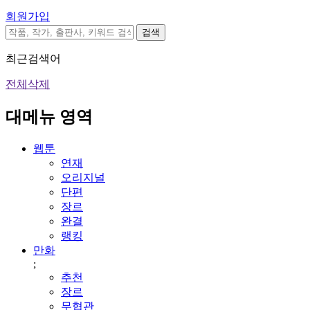
회원가입
검색
최근검색어
전체삭제
대메뉴 영역
웹툰
연재
오리지널
단편
장르
완결
랭킹
만화
;
추천
장르
무협관