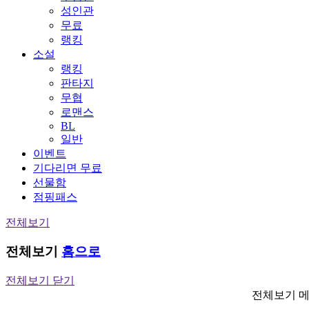
성인관
무료
랭킹
소설
랭킹
판타지
무협
로맨스
BL
일반
이벤트
기다리면 무료
선물함
점핑패스
전체보기
전체보기
홈으로
전체보기 닫기
전체보기 