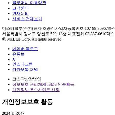
블루머니 이용약관
고객센터
연재문의
서비스 전체보기
미스터블루(주)
대표자 조승진
사업자등록번호 107-88-30967
통신
서울특별시 강서구 양천로 570, 18층
대표전화 02-337-0610
팩스 0
ⓒ Mr.Blue Corp. All rights reserved.
네이버 블로그
유튜브
X
인스타그램
카카오톡 채널
코스닥상장법인
정보보호 관리체계 ISMS 인증획득
개인정보 우수사이트 선정
개인정보보호 활동
2024-E-R047