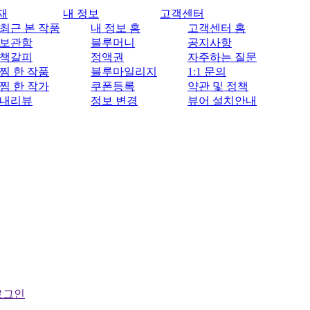
재
내 정보
고객센터
최근 본 작품
내 정보 홈
고객센터 홈
보관함
블루머니
공지사항
책갈피
정액권
자주하는 질문
찜 한 작품
블루마일리지
1:1 문의
찜 한 작가
쿠폰등록
약관 및 정책
내리뷰
정보 변경
뷰어 설치안내
로그인