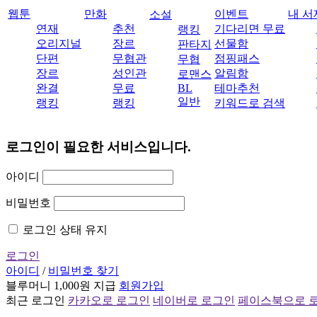
웹툰
만화
이벤트
내 서
소설
연재
추천
기다리면 무료
랭킹
오리지널
장르
선물함
판타지
단편
무협관
점핑패스
무협
장르
성인관
알림함
로맨스
완결
무료
BL
테마추천
일반
랭킹
랭킹
키워드로 검색
로그인이 필요한 서비스입니다.
아이디
비밀번호
로그인 상태 유지
로그인
아이디
/
비밀번호 찾기
블루머니 1,000원 지급
회원가입
최근 로그인
카카오로 로그인
네이버로 로그인
페이스북으로 