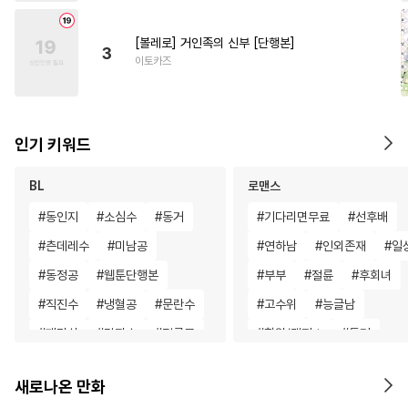
[볼레로] 거인족의 신부 [단행본]
3
이토카즈
인기 키워드
BL
로맨스
#
동인지
#
소심수
#
동거
#
기다리면무료
#
선후배
#
츤데레수
#
미남공
#
연하남
#
인외존재
#
일
#
동정공
#
웹툰단행본
#
부부
#
절륜
#
후회녀
#
직진수
#
냉혈공
#
문란수
#
고수위
#
능글남
#
페티쉬
#
감자수
#
절륜공
#
학원/캠퍼스
#
동거
#
떡대공
#
잔망수
#
변태수
#
나이차커플
#
로맨스
새로나온 만화
#
학원/캠퍼스
#
수인
#
동양풍
#
영상화
#
철벽