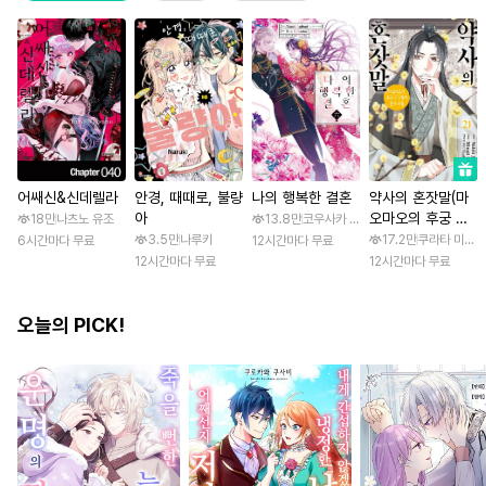
어쌔신&신데렐라
안경, 때때로, 불량
나의 행복한 결혼
약사의 혼잣말(마
아
오마오의 후궁 수
18만
나츠노 유조
13.8만
코우사카 리토 / 아기토기 아쿠미
수께끼 풀이수첩)
3.5만
나루키
17.2만
쿠라타 미노지 
6시간마다 무료
12시간마다 무료
12시간마다 무료
12시간마다 무료
오늘의 PICK!