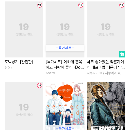
#
대물공
#
OO버스
#
사제관계
#
다각관계
#
헌신수
#
선후배
#
유혹수
#
역사/시대물
#
판타지/SF
#
귀염수
#
연상공
#
능력수
#
철벽남
#
일상
#
직진남
#
후회공
#
계약관계
#
후회남
#
짝사랑
#
직진
#
또라이공
#
철벽수
#
연상연하
#
서양풍
#
리맨물
#
판타지
#
능글수
#
까칠남
#
친구>연인
#
명랑수
#
초능력
#
장발
#
삼각관계
#
로맨스
도박병기 [완전판]
[특가세트] 야하게 훈육
너무 좋아했던 약혼자에
하고 사랑해 줄게 -Dom
게 매료마법 때문에 약혼
신형빈
#
연하공
#
수한정다정공
#
상처녀
#
명문세가
／Sub 유니버스-
파기당했습니다
Asato
사쿠라이 료 / 사쿠라이 료, 시이나 사에라
#
키작공
#
3P
#
까칠공
#
재회물
#
직진녀
#
초딩공
#
피폐물
#
섹스파트너
#
평범녀
#
오메가버스
#
강공
#
성장물
#
애증관계
#
소
#
까칠수
#
돔섭버스
#
백합/GL
#
평범녀
#
친
#
성인용품
#
조교
#
미남수
#
계약관계
#
배틀연애
#
음험공
#
SM
#
재벌공
#
영혼바뀜
#
오피스물