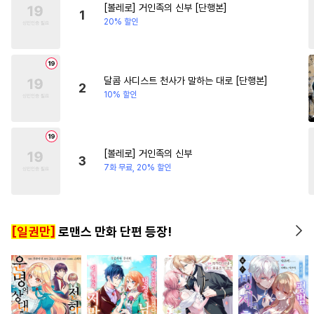
[볼레로] 거인족의 신부 [단행본]
#
드라마
#
조폭공
#
순진수
#
첫경험
#
환생물
1
20% 할인
#
다정수
#
후회수
#
인외존재
#
헤테로공
#
개아가공
#
삼각관계
달콤 사디스트 천사가 말하는 대로 [단행본]
2
10% 할인
#
능욕공
#
계략공
#
첫경험
#
임신수
#
광공
#
짝사랑
#
SF
#
무심수
#
난폭공
[볼레로] 거인족의 신부
3
#
강수
#
다정공
#
자낮수
7화 무료, 20% 할인
#
적극수
#
도망수
#
부부
#
단정수
#
침착수
#
육아물
[일권만]
로맨스 만화 단편 등장!
#
수인수
#
가이드버스
#
친구>연인
#
변태
#
능력공
#
연상수
#
츤데레공
#
다각관계