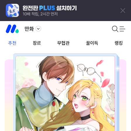
만화
추천
장르
무협관
꿀이득
랭킹