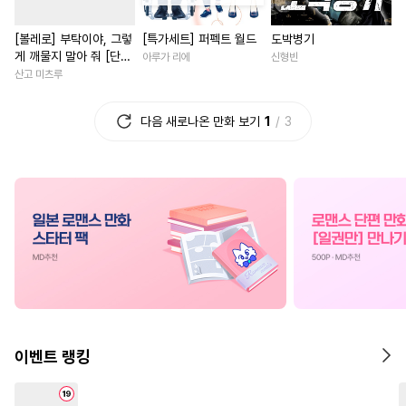
#
예민수
#
오해/착각
#
성장물
#
회귀물
#
절륜
[볼레로] 부탁이야, 그렇
[특가세트] 퍼펙트 월드
도박병기
#
얼빠수
#
일상
#
쓰레기수
#
우정
#
집착남
#
무심남
게 깨물지 말아 줘 [단행
아루가 리에
신형빈
#
기억상실
#
애증관계
#
힐링물
#
계략남
#
짝사
본]
산고 미츠루
#
계략수
#
동정수
#
순정공
#
친구>연인
#
소설원작
다음 새로나온 만화 보기
1
3
#
원나잇
#
존댓말공
#
능욕
#
다정남
#
능력녀
#
복수
#
상처공
#
혐관
#
복수
#
연예계
#
연애/결혼
#
친
#
개그/코믹
#
친구
#
현대물
#
죽음/살인
#
다정남
#
감금/강제
#
연애/결혼
#
이세계물
#
학원/캠퍼스
#
재회물
#
민감수
#
동양풍
#
육아물
#
재벌남
#
현대
#
힐링물
#
사제관계
#
드라마
#
원나잇
#
능욕
#
무심공
#
고수위
#
회귀물
#
첫사랑
#
초능력
#
질투
#
짝사랑공
#
평범수
#
차원이동물
#
복수물
이벤트 랭킹
#
연예계
#
배틀연애
#
게임
#
현대물
#
첫사랑
#
후방주의
#
달달물
#
개그/코믹
#
연애/결혼