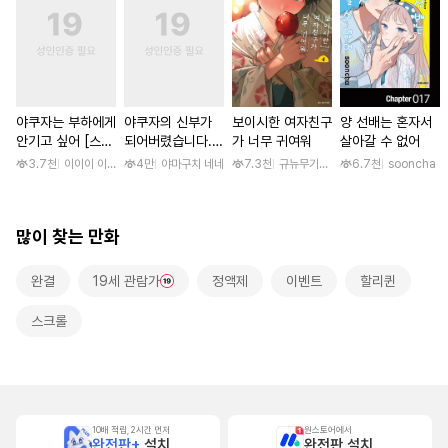
야쿠자는 부하에게
야쿠자의 신부가
보이시한 여자친구
양 선배는 혼자서
안기고 싶어 [스크
되어버렸습니다.
가 너무 귀여워
살아갈 수 없어
롤]
[스크롤]
3.7천
이이이 이루카
4만
야마구치 네네
7.3천
규뉴무기고항
6.7천
sooncha
많이 찾는 만화
완결
19세 관람가
정액제
이벤트
할리퀸
스크롤
10배 적립, 2시간 먼저
원스토어에서
완전판+
설치
완전판 설치