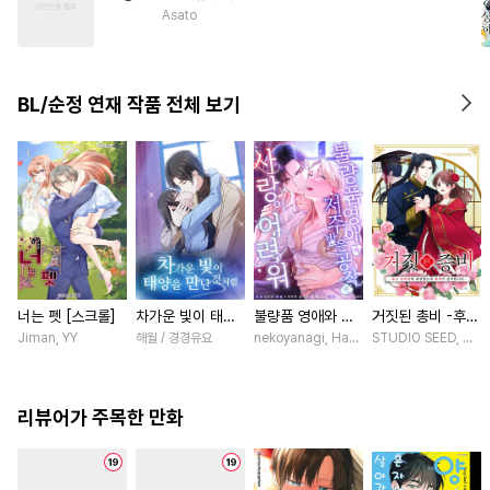
#
시리어스
#
촉수
#
안경수
Asato
#
주종관계
#
하드코어
#
모럴리스
#
집착공
BL/순정 연재 작품 전체 보기
너는 펫 [스크롤]
차가운 빛이 태양
불량품 영애와 저
거짓된 총비 -후궁
을 만난 것처럼
주받은 공작은 사
경비대에 취업했는
Jiman, YY
해월 / 경경유요
nekoyanagi, Hako, ABE RAGE, sumikaw
STUDIO SEED, 우미
[스크롤]
랑이 어려워 [스크
데 황제가 집착합
롤]
니다- [스크롤]
리뷰어가 주목한 만화