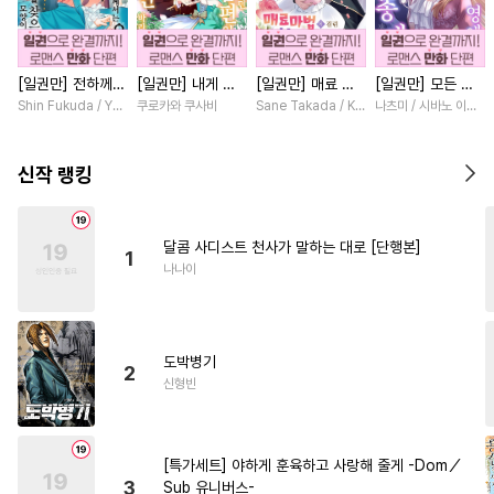
#
떡대수
#
직진공
#
소설원작
#
서양풍
[일권만] 전하께서
[일권만] 내게 간
[일권만] 매료 마
[일권만] 모든 것
#
변태공
#
연상연하
는 오늘도 운명의
섭하지 않겠다던
법에 걸린 척했더
을 포기한 평범한
Shin Fukuda / Yoko Kurosu
쿠로카와 쿠사비
Sane Takada / Koki Fuyutsuki
나츠미 / 시바노 이즈미
#
BDSM
#
다공일수
상대를 찾으신 모
냉정한 남편이 어
니 냉담했던 약혼
영애는 젊은 빙제
양이네요 (웃음)
째선지 저만 바라
자가 맹목적인 사
의 총애를 받는다
#
벤츠공
#
미인공
#
평범공
[단행본]
봅니다 [단행본]
랑꾼이 되었습니다
[단행본]
신작 랭킹
[단행본]
#
만화단편
#
역사/시대물
#
순정수
#
이세계물
달콤 사디스트 천사가 말하는 대로 [단행본]
1
#
연하수
#
트라우마
나나이
#
섹스파트너
#
대형견공
#
미인수
#
굴림수
#
욕망수
도박병기
#
첫사랑
#
능글공
#
유혹
2
신형빈
#
유사근친
#
사랑꾼공
#
능욕수
#
동물
#
아방수
[특가세트] 야하게 훈육하고 사랑해 줄게 -Dom／
#
군림수
#
상처수
3
Sub 유니버스-