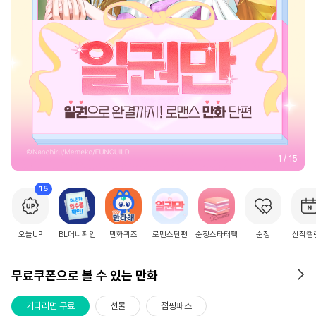
2
/
15
15
오늘UP
BL머니확인
만화퀴즈
로맨스단편
순정스타터팩
순정
신작캘
무료쿠폰으로 볼 수 있는 만화
기다리면 무료
선물
점핑패스