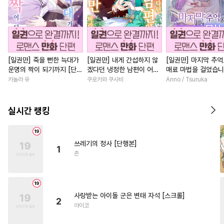
[일권만] 죽을 뻔한 늑대가
[일권만] 내게 간섭하지 않
[일권만] 마지막 추
운명의 짝이 되기까지 [단행
겠다던 냉정한 남편이 어째
매료 마법을 걸었습니
본]
선지 저만 바라봅니다 [단행
행본]
카놀라 유
쿠로카와 쿠사비
Anno / Tsuruka
본]
실시간 랭킹
쓰레기의 정사 [단행본]
1
존
사랑받는 아이돌 군은 변태 자석 [스크롤]
2
야이코