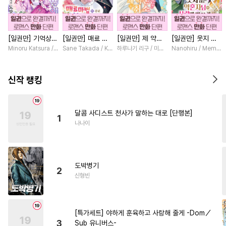
#
현대물
#
연하공
#
도망수
#
조폭공
#
미인수
#
소심수
[일권만] 기억상실
[일권만] 매료 마
[일권만] 제 약혼
[일권만] 웃지 않
#
사랑꾼공
#
장발
#
선후배
악역 영애는 공략
법에 걸린 척했더
은 취소되었습니다
는 약혼자님이 사
Minoru Katsura / Mizune
Sane Takada / Koki Fuyutsuki
하루나기 리구 / 미즈메
Nanohiru / Memek
#
헤테로공
#
절륜공
대상인 얀데레 의
니 냉담했던 약혼
[단행본]
랑에 빠진 건 변장
붓 오라버니에게서
자가 맹목적인 사
한 저인 것 같습니
#
학원/캠퍼스
#
무심공
도망칠 수가 없다
랑꾼이 되었습니다
다 [단행본]
신작 랭킹
[단행본]
[단행본]
#
복수
#
직진공
#
아방수
#
미남수
#
다정수
달콤 사디스트 천사가 말하는 대로 [단행본]
1
#
개아가공
#
다정공
나나이
#
가이드버스
#
초딩공
#
명랑수
#
수한정다정공
도박병기
#
원나잇
#
소설원작
2
신형빈
#
섹스파트너
#
페티쉬
#
돔섭버스
#
까칠수
[특가세트] 야하게 훈육하고 사랑해 줄게 -Dom／
#
상처공
#
역사/시대물
3
Sub 유니버스-