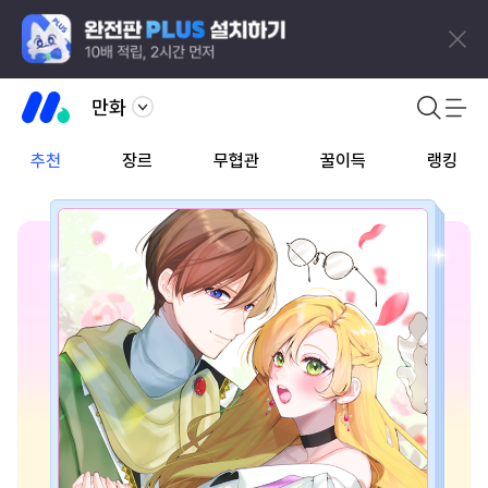
만화
추천
장르
무협관
꿀이득
랭킹