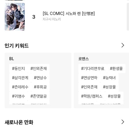
[SL COMIC] 시노와 렌 [단행본]
3
치구사 미노리
인기 키워드
BL
로맨스
#
동인지
#
인외존재
#
기다리면무료
#
환생물
#
삼각관계
#
연상수
#
연상연하
#
능력녀
#
츤데레수
#
후회공
#
인외존재
#
성장물
#
귀염수
#
존댓말공
#
학원/캠퍼스
#
성장물
#
변태공
#
연상연하
#
현대물
#
역사/시대물
#
평범공
#
동정공
#
첫경험
#
다각관계
#
학원/캠퍼스
새로나온 만화
#
리맨물
#
시리어스
#
계략남
#
연하남
#
첫사