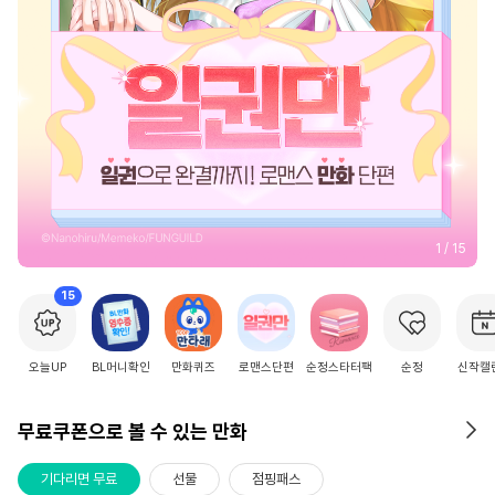
2
/
15
15
오늘UP
BL머니확인
만화퀴즈
로맨스단편
순정스타터팩
순정
신작캘
무료쿠폰으로 볼 수 있는 만화
기다리면 무료
선물
점핑패스