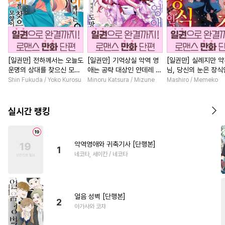
[일권만] 전하께서는 오늘도
[일권만] 기억상실 악역 영
[일권만] 실례지만 
운명의 상대를 찾으신 모양
애는 공략 대상인 얀데레 의
님, 당신의 눈은 장
이네요 (웃음) [단행본]
붓 오라버니에게서 도망칠
요? [단행본]
Shin Fukuda / Yoko Kurosu
Minoru Katsura / Mizune
Mashiro / Memeko
수가 없다 [단행본]
실시간 랭킹
악역영애와 귀축기사 [단행본]
1
네코타, 세이칸 / 네코타
얼음 성벽 [단행본]
2
아가사와 코챠