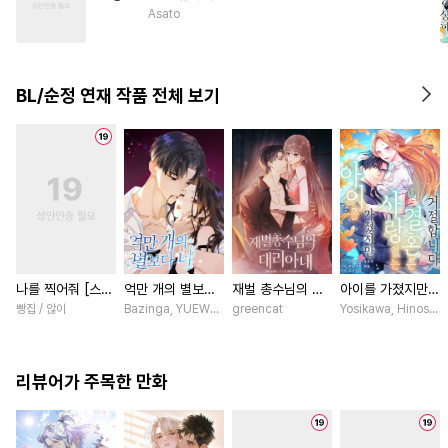
#
사제관계
#
일상
#
동거
Asato
#
상처수
#
하드코어
#
또라이공
#
군림수
BL/순정 연재 작품 전체 보기
#
짝사랑공
나를 찍어줘 [스크
억만 개의 별보다
재벌 총수님의 대
아이를 가졌지만
롤]
너 [스크롤]
리아내 [스크롤]
사랑 없는 결혼은
빵집 / 않이
Bazinga, YUEWEN / Yefeiye
greencat
Yosikawa, Hinoshi
거절합니다 [스크
롤]
리뷰어가 주목한 만화