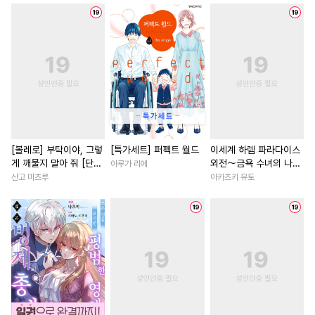
#
첫사랑
#
다각관계
#
재벌남
#
집착남
#
초능
#
오메가버스
#
다공일수
#
소년
#
차원이동물
#
혐관
#
부부
#
순진수
#
친구>연인
#
절륜
#
SF
#
동정수
#
난폭공
#
소설원작
#
철벽남
#
자낮수
#
동물
#
애증관계
#
동양풍
#
복수물
#
부부
#
단정수
#
굴림수
#
변태
#
나이차커플
#
첫경험
#
육아물
#
음험공
#
짝사랑
#
고수위
#
이세계물
[볼레로] 부탁이야, 그렇
[특가세트] 퍼펙트 월드
이세계 하렘 파라다이스
게 깨물지 말아 줘 [단행
외전～금욕 수녀의 나라
아루가 리에
#
드라마
#
트라우마
#
조교
#
재회물
#
영상화
#
원나
본]
～ [단행본]
산고 미츠루
아카츠키 뮤토
#
벤츠공
#
강공
#
계약관계
#
직진녀
#
절륜남
#
연예
#
피폐물
#
초능력
#
능력수
#
능욕
#
평범녀
#
우정
#
철벽수
#
회귀물
#
죽음/살인
#
회귀물
#
주종관계
#
고수위
#
로맨스
#
직진남
#
로맨
#
예민수
#
유사근친
#
친구
#
후회남
#
명문세
#
연하수
#
욕망수
#
촉수
#
후회녀
#
사제관계