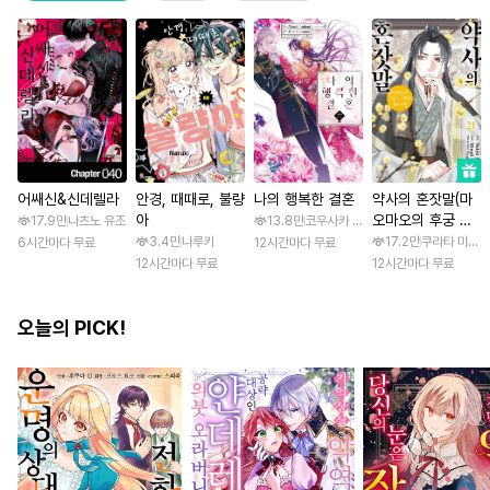
어쌔신&신데렐라
안경, 때때로, 불량
나의 행복한 결혼
약사의 혼잣말(마
아
오마오의 후궁 수
17.9만
나츠노 유조
13.8만
코우사카 리토 / 아기토기 아쿠미
수께끼 풀이수첩)
3.4만
나루키
17.2만
쿠라타 미노지 
6시간마다 무료
12시간마다 무료
12시간마다 무료
12시간마다 무료
오늘의 PICK!