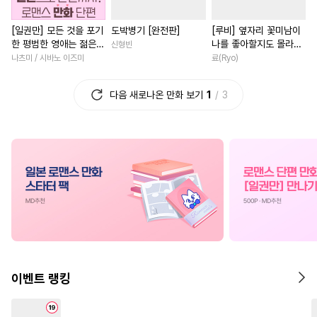
#
잔망수
#
BDSM
#
능글수
#
다정남
#
게임
#
직진남
[일권만] 모든 것을 포기
도박병기 [완전판]
[루비] 옆자리 꽃미남이
#
강수
#
얼빠수
#
직진수
#
백합/GL
#
상처녀
한 평범한 영애는 젊은
나를 좋아할지도 몰라
신형빈
#
기억상실
#
연애/결혼
#
영혼바뀜
#
계약관계
빙제의 총애를 받는다
[단행본]
나츠미 / 시바노 이즈미
료(Ryo)
[단행본]
#
순정공
#
문란수
#
연애/결혼
#
다정남
다음 새로나온 만화 보기
1
3
#
친구>연인
#
침착수
#
개그/코믹
#
무심남
#
친
#
키작공
#
오해/착각
#
판타지/SF
#
애증관계
#
츤데레공
#
동양풍
#
연애/결혼
#
드라마
#
능욕수
#
성인용품
#
수인
#
삼각관계
#
능글남
#
능욕공
#
OO버스
#
배틀연애
#
일상
#
선후
#
후방주의
#
연상공
#
현대물
#
짝사랑
#
첫사
#
쓰레기수
#
감자수
#
동거
#
평범녀
#
짝사랑
#
임신수
#
유혹
#
판타지
#
육아물
#
서양풍
#
까칠
이벤트 랭킹
#
집착공
#
평범수
#
힐링물
#
일상
#
힐링물
#
복수
#
무심수
#
연예계
#
광공
#
친구>연인
#
섹스파트너