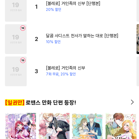
[볼레로] 거인족의 신부 [단행본]
#
개그/코믹
#
능글공
#
오피스물
#
철벽녀
1
20% 할인
#
안경수
#
재벌공
#
웹툰단행본
#
이세계물
#
대물공
#
재회물
#
떡대수
달콤 사디스트 천사가 말하는 대로 [단행본]
2
10% 할인
#
떡대공
#
능욕
#
미인공
#
후회수
#
능력공
#
적극수
#
SM
#
모럴리스
#
달달물
[볼레로] 거인족의 신부
3
#
대형견공
#
친구
#
유혹수
7화 무료, 20% 할인
#
3P
#
변태수
#
헌신수
#
미남공
#
서양풍
#
민감수
[일권만]
로맨스 만화 단편 등장!
#
순정수
#
까칠공
#
질투
#
계략수
#
계략공
#
냉혈공
#
배틀연애
#
수인수
#
감금/강제
#
만화단편