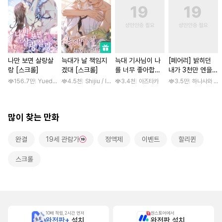
나만 보면 살랑살
늑대가 날 책임지
늑대 기사님이 나
[페어리] 밝히던
랑 [스크롤]
겠대 [스크롤]
를 너무 좋아합니
내가 3천만 엔을
다! [스크롤]
갚는 방법
156.7만
Yuedong Culture / 백두몽
4.5천
Shijiu / liubeili
3.4천
아즈타카
3.5만
하나사와 나
많이 찾는 만화
완결
19세 관람가
정액제
이벤트
할리퀸
스크롤
10배 적립, 2시간 먼저
원스토어에서
완전판+
설치
완전판 설치